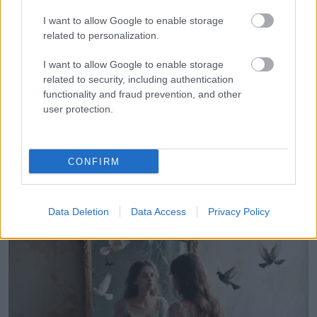
I want to allow Google to enable storage
related to personalization.
KÖVETKEZŐ POSZT
VICC: A drága, gyönyörűséges királylány a
I want to allow Google to enable storage
tó partján
related to security, including authentication
functionality and fraud prevention, and other
user protection.
További bejegyzések
CONFIRM
Data Deletion
Data Access
Privacy Policy