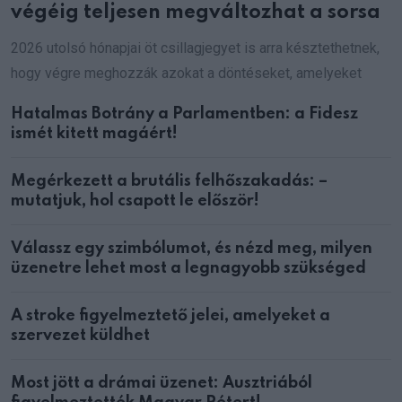
végéig teljesen megváltozhat a sorsa
2026 utolsó hónapjai öt csillagjegyet is arra késztethetnek,
hogy végre meghozzák azokat a döntéseket, amelyeket
Hatalmas Botrány a Parlamentben: a Fidesz
ismét kitett magáért!
Megérkezett a brutális felhőszakadás: –
mutatjuk, hol csapott le először!
Válassz egy szimbólumot, és nézd meg, milyen
üzenetre lehet most a legnagyobb szükséged
A stroke figyelmeztető jelei, amelyeket a
szervezet küldhet
Most jött a drámai üzenet: Ausztriából