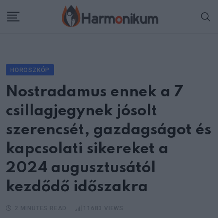
Skip
to
content
HOROSZKÓP
Nostradamus ennek a 7
csillagjegynek jósolt
szerencsét, gazdagságot és
kapcsolati sikereket a
2024 augusztusától
kezdődő időszakra
2 MINUTES READ
11683
VIEWS