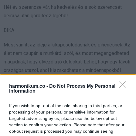
Hét év szerencse vár, ha kedvelés és a sok szerencsét
beírása után gördítesz lejjebb!
BIKA
Most van itt az ideje a kikapcsolódásnak és pihenésnek. Az
élet nem csupán a munkáról szól, és most megengedheted
magadnak, hogy élvezd a jó dolgokat. Lehet, hogy egy távoli
országba utazol, ahol kiszakadhatsz a mindennapokból.
Hét év szerencse vár, ha kedvelés és a sok szerencsét
harmonikum.co -
Do Not Process My Personal
Information
beírása után gördítesz lejjebb!
If you wish to opt-out of the sale, sharing to third parties, or
MÉRLEG
processing of your personal or sensitive information for
targeted advertising by us, please use the below opt-out
A szerencse melléd szegődik, és sikeres úton jársz majd,
section to confirm your selection. Please note that after your
hiszen nem fogsz aggódni a hibák miatt. Az önmagadba
opt-out request is processed you may continue seeing