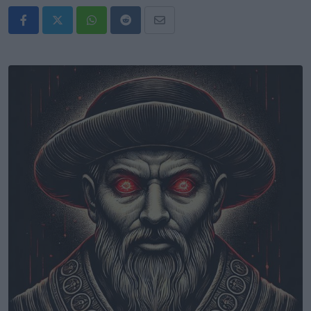
Whatsapp
Reddit
Share
via
Email