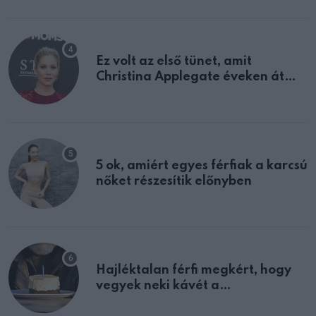
Ez volt az első tünet, amit
Christina Applegate éveken át
félreértett, pedig a szklerózis
multiplex egyértelmű jele volt
5 ok, amiért egyes férfiak a karcsú
nőket részesítik előnyben
Hajléktalan férfi megkért, hogy
vegyek neki kávét a
születésnapján – órákkal később