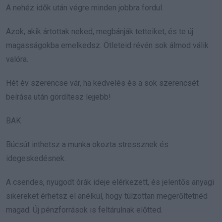
A nehéz idők után végre minden jobbra fordul.
Azok, akik ártottak neked, megbánják tetteiket, és te új
magasságokba emelkedsz. Ötleteid révén sok álmod válik
valóra.
Hét év szerencse vár, ha kedvelés és a sok szerencsét
beírása után gördítesz lejjebb!
BAK
Búcsút inthetsz a munka okozta stressznek és
idegeskedésnek.
A csendes, nyugodt órák ideje elérkezett, és jelentős anyagi
sikereket érhetsz el anélkül, hogy túlzottan megerőltetnéd
magad. Új pénzforrások is feltárulnak előtted.