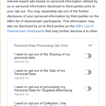
interest-based ads based on personal information utilized by
vetett hit segít legyőzni az akadályokat, és jobb élet felé
us or personal information disclosed to third parties prior to
vezet.
your opt-out. You may separately opt-out of the further
disclosure of your personal information by third parties on the
Hét év szerencse vár, ha kedvelés és a sok szerencsét
IAB’s list of downstream participants. This information may
also be disclosed by us to third parties on the
IAB’s List of
beírása után gördítesz lejjebb!
Downstream Participants
that may further disclose it to other
third parties.
SZŰZ
Please note that this website/app uses one or more Google
Personal Data Processing Opt Outs
services and may gather and store information including but
Pénzügyi és kapcsolati sikerek várnak rád. Olyan
not limited to your visit or usage behaviour. You may click to
I want to opt-out of the Sharing of my
események következnek, amikre nem is számítottál.
personal data.
grant or deny consent to Google and its third-party tags to
Opted In
use your data for below specified purposes in below Google
A nagy zűrzavar közepette is látni fogod a lényeget, és nem
consent section.
I want to opt-out of the Sale of my
Personal Data.
hagyod, hogy a részletek eltereljék a figyelmedet a fontos
Opted In
dolgokról.
I want to opt-out of processing my
Personal Data for Targeted Advertising.
Hét év szerencse vár, ha kedvelés és a sok szerencsét
Opted In
beírása után gördítesz lejjebb!
I want to opt-out of Collection, Use,