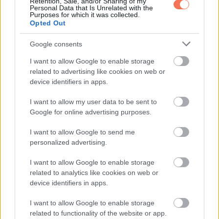
Retention, Sale, and/or Sharing of my
Personal Data that Is Unrelated with the
Purposes for which it was collected.
Opted Out
Oszd meg ezt a posztot:
Google consents
I want to allow Google to enable storage
Whatsapp
Reddit
Share
related to advertising like cookies on web or
via
device identifiers in apps.
Email
I want to allow my user data to be sent to
Google for online advertising purposes.
I want to allow Google to send me
ELŐZŐ POSZT
personalized advertising.
Felismered egyetemi képein a későbbi
világsztárt? 70 éves most, a 90-es évek
I want to allow Google to enable storage
related to analytics like cookies on web or
meghatározó alakja volt
device identifiers in apps.
I want to allow Google to enable storage
related to functionality of the website or app.