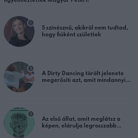
figyelmeztették Magyar Pétert!
5 színésznő, akikről nem tudtad,
hogy fiúként születtek
A Dirty Dancing törölt jelenete
megerősíti azt, amit mindannyian
sejtettünk
Az első állat, amit meglátsz a
képen, elárulja legrosszabb
tulajdonságodat