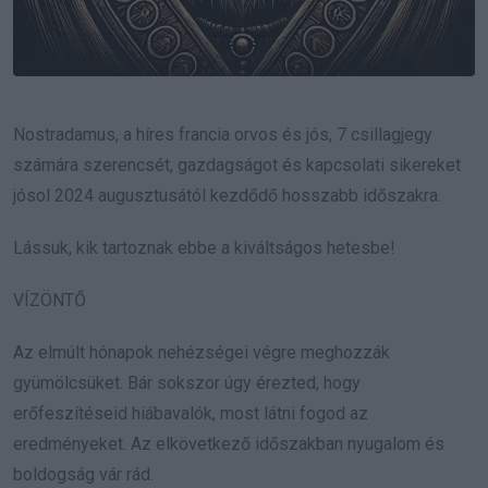
Nostradamus, a híres francia orvos és jós, 7 csillagjegy
számára szerencsét, gazdagságot és kapcsolati sikereket
jósol 2024 augusztusától kezdődő hosszabb időszakra.
Lássuk, kik tartoznak ebbe a kiváltságos hetesbe!
VÍZÖNTŐ
Az elmúlt hónapok nehézségei végre meghozzák
gyümölcsüket. Bár sokszor úgy érezted, hogy
erőfeszítéseid hiábavalók, most látni fogod az
eredményeket. Az elkövetkező időszakban nyugalom és
boldogság vár rád.