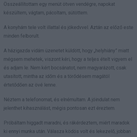
Összeállítottam egy menüt ötven vendégre, napokat
készültem, vágtam, pácoltam, sütöttem.
A konyhám tele volt illattal és jókedvvel. Aztán az előző este
minden felborult.
A házigazda vidám üzenetet küldött, hogy „helyhiány” miatt
mégsem mehetek, viszont kéri, hogy a teljes ételt vigyem el
és adjam le. Nem kért bocsánatot, nem magyarázott, csak
utasított, mintha az időm és a törődésem magától
értetődően az övé lenne.
Néztem a telefonomat, és elnémultam. A jóindulat nem
jelenthet kihasználást, mégis pontosan ezt éreztem.
Próbáltam higgadt maradni, és rákérdeztem, miért maradok
ki ennyi munka után. Válasza ködös volt és lekezelő, jobban