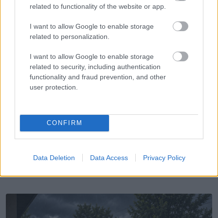
related to functionality of the website or app.
I want to allow Google to enable storage
related to personalization.
I want to allow Google to enable storage
related to security, including authentication
functionality and fraud prevention, and other
user protection.
ÉLETMÓD
Megérkezett a brutális felhőszakadás: –
mutatjuk, hol csapott
CONFIRM
Data Deletion
Data Access
Privacy Policy
LEGÚJABB POSZTOK: