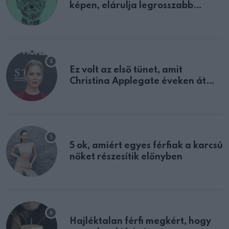
képen, elárulja legrosszabb
tulajdonságodat
Ez volt az első tünet, amit
Christina Applegate éveken át
félreértett, pedig a szklerózis
multiplex egyértelmű jele volt
5 ok, amiért egyes férfiak a karcsú
nőket részesítik előnyben
Hajléktalan férfi megkért, hogy