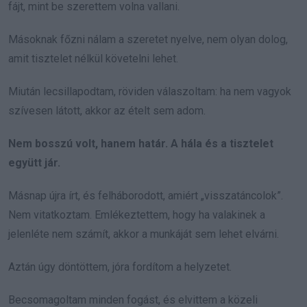
fájt, mint be szerettem volna vallani.
Másoknak főzni nálam a szeretet nyelve, nem olyan dolog,
amit tisztelet nélkül követelni lehet.
Miután lecsillapodtam, röviden válaszoltam: ha nem vagyok
szívesen látott, akkor az ételt sem adom.
Nem bosszú volt, hanem határ. A hála és a tisztelet
együtt jár.
Másnap újra írt, és felháborodott, amiért „visszatáncolok”.
Nem vitatkoztam. Emlékeztettem, hogy ha valakinek a
jelenléte nem számít, akkor a munkáját sem lehet elvárni.
Aztán úgy döntöttem, jóra fordítom a helyzetet.
Becsomagoltam minden fogást, és elvittem a közeli