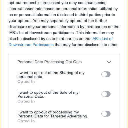
opt-out request is processed you may continue seeing
interest-based ads based on personal information utilized by
us or personal information disclosed to third parties prior to
Oszd meg ezt a posztot:
your opt-out. You may separately opt-out of the further
disclosure of your personal information by third parties on the
IAB’s list of downstream participants. This information may
Whatsapp
Reddit
Share
also be disclosed by us to third parties on the
IAB’s List of
via
Downstream Participants
that may further disclose it to other
third parties.
Email
Please note that this website/app uses one or more Google
Personal Data Processing Opt Outs
services and may gather and store information including but
not limited to your visit or usage behaviour. You may click to
I want to opt-out of the Sharing of my
personal data.
grant or deny consent to Google and its third-party tags to
ELŐZŐ POSZT
Opted In
use your data for below specified purposes in below Google
Egy szegény lány késik az iskolából, és egy
consent section.
I want to opt-out of the Sale of my
eszméletlen babát talál bezárva egy
Personal Data.
autóban
Opted In
I want to opt-out of processing my
Personal Data for Targeted Advertising.
Opted In