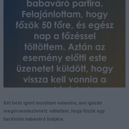
Két hete igent mondtam valamire, ami igazán
megörvendeztetett: vállaltam, hogy főzök egy
barátnőm babaváró bulijára.