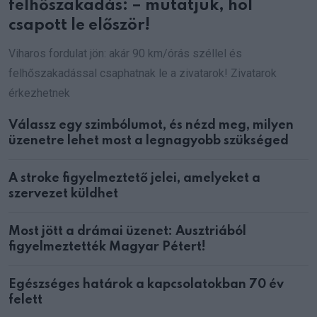
felhőszakadás: – mutatjuk, hol
csapott le először!
Viharos fordulat jön: akár 90 km/órás széllel és
felhőszakadással csaphatnak le a zivatarok! Zivatarok
érkezhetnek
Válassz egy szimbólumot, és nézd meg, milyen
üzenetre lehet most a legnagyobb szükséged
A stroke figyelmeztető jelei, amelyeket a
szervezet küldhet
Most jött a drámai üzenet: Ausztriából
figyelmeztették Magyar Pétert!
Egészséges határok a kapcsolatokban 70 év
felett