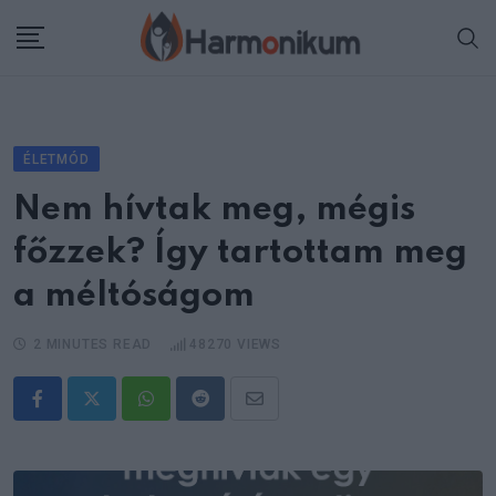
Skip
to
content
ÉLETMÓD
Nem hívtak meg, mégis
főzzek? Így tartottam meg
a méltóságom
2 MINUTES READ
48270
VIEWS
Whatsapp
Reddit
Share
via
Email