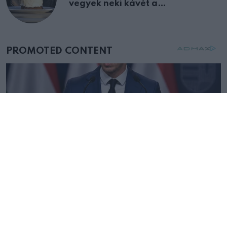
vegyek neki kávét a
születésnapján – órákkal később
mellettem ült az első osztályon