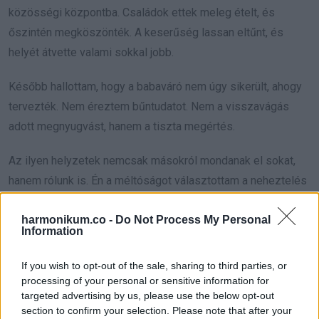
közösségi központba. Családok ettek meleg ételt, és
őszintén megköszönték. A keserűség lassan eltűnt, és
helyét átvette valami sokkal jobb.
Később hallottam, hogy a babaváró nem úgy sikerült, ahogy
tervezték. Nem éreztem bűntudatot. Nem a visszavágás
adott megnyugvást, hanem a tiszta megértés.
Az ilyen helyzetek nemcsak másokról mondanak el sokat,
hanem rólunk is. Én a méltóságot választottam a neheztelés
helyett, az együttérzést a kihasználás helyett, és oda adtam,
harmonikum.co -
Do Not Process My Personal
ahol tényleg számított.
Information
Néha az, hogy „nem hívnak meg”, nem elutasítás, hanem
If you wish to opt-out of the sale, sharing to third parties, or
irányváltás. Olyan emberek és helyek felé, akik értékelik a
processing of your personal or sensitive information for
szívedet, a munkádat és a kedvességedet.
targeted advertising by us, please use the below opt-out
section to confirm your selection. Please note that after your