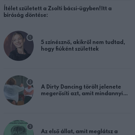
Ítélet született a Zsolti bácsi-ügyben!Itt a
bíróság döntése:
5 színésznő, akikről nem tudtad,
hogy fiúként születtek
A Dirty Dancing törölt jelenete
megerősíti azt, amit mindannyian
sejtettünk
Az első állat, amit meglátsz a