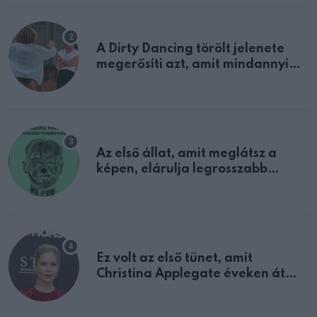
A Dirty Dancing törölt jelenete
megerősíti azt, amit mindannyian
sejtettünk
Az első állat, amit meglátsz a
képen, elárulja legrosszabb
tulajdonságodat
Ez volt az első tünet, amit
Christina Applegate éveken át
félreértett, pedig a szklerózis
multiplex egyértelmű jele volt