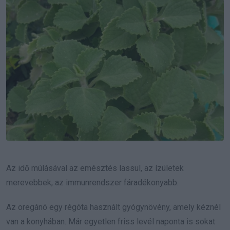
Az idő múlásával az emésztés lassul, az ízületek
merevebbek, az immunrendszer fáradékonyabb.
Az oregánó egy régóta használt gyógynövény, amely kéznél
van a konyhában. Már egyetlen friss levél naponta is sokat