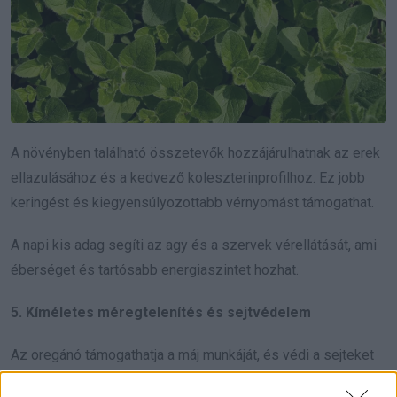
A növényben található összetevők hozzájárulhatnak az erek
ellazulásához és a kedvező koleszterinprofilhoz. Ez jobb
keringést és kiegyensúlyozottabb vérnyomást támogathat.
A napi kis adag segíti az agy és a szervek vérellátását, ami
éberséget és tartósabb energiaszintet hozhat.
5. Kíméletes méregtelenítés és sejtvédelem
Az oregánó támogathatja a máj munkáját, és védi a sejteket
az állandó terheléstől.