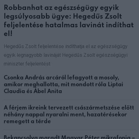
Robbanhat az egészségügy egyik
legsúlyosabb ügye: Hegedűs Zsolt
feljelentése hatalmas lavinát indíthat
el!
Hegedűs Zsolt feljelentése indíthatja el az egészségügy
egyik legnagyobb lavináját Hegedűs Zsolt egészségügyi
miniszter feljelentést
Csonka András arcáról lefagyott a mosoly,
amikor meghallotta, mit mondott róla Liptai
Claudia és Ábel Anita
A férjem ikreink tervezett császármetszése előtt
néhány nappal nyaralni ment, hazatérésekor
remegett a térde
Bekapcsolva maradt Magyar Péter mikrofonja –