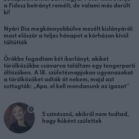
a Fidesz botrányt remélt, de valami más derült
ki!
Nyári Dia megkönnyebbülve mesélt kislányáról:
most először a teljes hónapot a kórházon kívül
töltötték
Örökbe fogadtam két ikerlányt, akiket
törölközőkbe csavarva találtam egy tengerparti
öltözőben. A 18. születésnapjukon ugyanazokat
a törölközőket adták át nekem, majd azt
suttogták: „Apa, el kell mondanunk az igazat”
5 színésznő, akikről nem tudtad,
hogy fiúként születtek