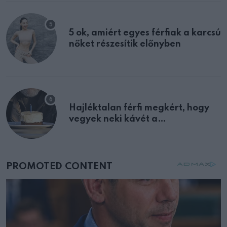
5 ok, amiért egyes férfiak a karcsú
nőket részesítik előnyben
Hajléktalan férfi megkért, hogy
vegyek neki kávét a
születésnapján – órákkal később
mellettem ült az első osztályon