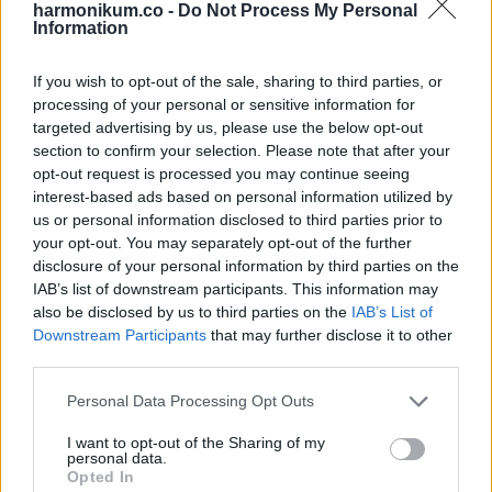
harmonikum.co -
Do Not Process My Personal
Information
Sokan könnyebbnek érzik magukat, jobban alszanak, és
stabilabb a hangulatuk, ha beillesztik a napi rutinba.
If you wish to opt-out of the sale, sharing to third parties, or
processing of your personal or sensitive information for
Hogyan használd
targeted advertising by us, please use the below opt-out
section to confirm your selection. Please note that after your
Elég naponta egy friss oregánólevél. Rágd el magában,
opt-out request is processed you may continue seeing
interest-based ads based on personal information utilized by
keverd levesbe vagy szórd meleg ételekre. Készíthetsz
us or personal information disclosed to third parties prior to
belőle teát is.
your opt-out. You may separately opt-out of the further
disclosure of your personal information by third parties on the
A rendszeresség a legfontosabb, a hatások fokozatosan
IAB’s list of downstream participants. This information may
épülnek fel.
also be disclosed by us to third parties on the
IAB’s List of
Downstream Participants
that may further disclose it to other
third parties.
Záró gondolat
Please note that this website/app uses one or more Google
Personal Data Processing Opt Outs
Egy apró oregánólevél nem látványos, mégis hasznos
services and may gather and store information including but
not limited to your visit or usage behaviour. You may click to
I want to opt-out of the Sharing of my
támasz lehet. Kíméletesen segíti a szívet, nyugtatja az
personal data.
grant or deny consent to Google and its third-party tags to
Opted In
emésztést, és támogatja az immunrendszert.
use your data for below specified purposes in below Google