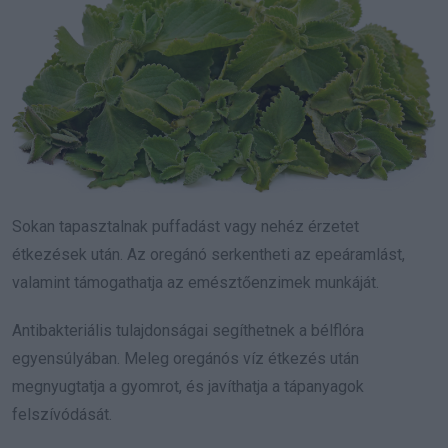
Sokan tapasztalnak puffadást vagy nehéz érzetet
étkezések után. Az oregánó serkentheti az epeáramlást,
valamint támogathatja az emésztőenzimek munkáját.
Antibakteriális tulajdonságai segíthetnek a bélflóra
egyensúlyában. Meleg oregánós víz étkezés után
megnyugtatja a gyomrot, és javíthatja a tápanyagok
felszívódását.