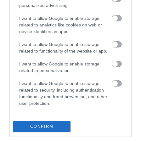
personalized advertising.
I want to allow Google to enable storage
related to analytics like cookies on web or
KÖVETKEZŐ POSZT
device identifiers in apps.
2026-os horoszkóp – Készüljön fel
mindenki, minden jegy élete megváltozik
I want to allow Google to enable storage
related to functionality of the website or app.
I want to allow Google to enable storage
related to personalization.
További bejegyzések
I want to allow Google to enable storage
related to security, including authentication
functionality and fraud prevention, and other
user protection.
CONFIRM