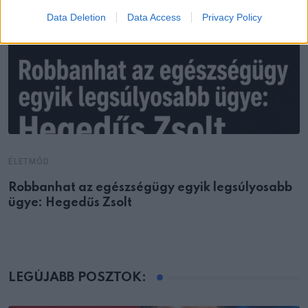
Data Deletion
Data Access
Privacy Policy
ÉLETMÓD
Robbanhat az egészségügy egyik legsúlyosabb
ügye: Hegedűs Zsolt
LEGÚJABB POSZTOK: