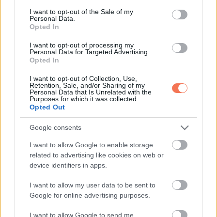
consent section.
I want to opt-out of the Sale of my
Néha a csendes, mindennapi szokások adják a legtöbbet.
Personal Data.
Opted In
I want to opt-out of processing my
Personal Data for Targeted Advertising.
Opted In
Oszd meg ezt a posztot:
I want to opt-out of Collection, Use,
Retention, Sale, and/or Sharing of my
Personal Data that Is Unrelated with the
Whatsapp
Reddit
Share
Purposes for which it was collected.
Opted Out
via
Email
Google consents
I want to allow Google to enable storage
related to advertising like cookies on web or
device identifiers in apps.
ELŐZŐ POSZT
Nem hívtak meg, mégis főzzek? Így
I want to allow my user data to be sent to
tartottam meg a méltóságom
Google for online advertising purposes.
I want to allow Google to send me