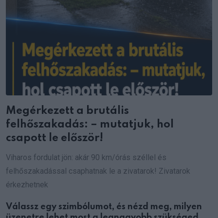
Megérkezett a brutális
felhőszakadás: – mutatjuk, hol
csapott le először!
Viharos fordulat jön: akár 90 km/órás széllel és
felhőszakadással csaphatnak le a zivatarok! Zivatarok
érkezhetnek
Válassz egy szimbólumot, és nézd meg, milyen
üzenetre lehet most a legnagyobb szükséged