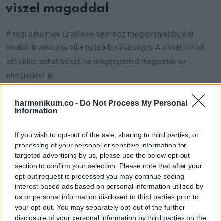
viszel magaddal
A régi sérelmek újraélése nem hoz megkönnyebbülést.
Inkább tovább növeli a belső feszültséget. A sírnál töltött
idő akkor adhat békét, ha megengeded magadnak az
elengedést is.
Ha teljesen rutinná válik
harmonikum.co -
Do Not Process My Personal
Information
A rendszeres temetőlátogatás önmagában szép dolog.
If you wish to opt-out of the sale, sharing to third parties, or
Mégis, ha minden alkalom ugyanúgy, érzések nélkül zajlik,
processing of your personal or sensitive information for
könnyen elveszhet a valódi jelentése.
targeted advertising by us, please use the below opt-out
section to confirm your selection. Please note that after your
Hogyan érdemes sírt
opt-out request is processed you may continue seeing
interest-based ads based on personal information utilized by
látogatni
us or personal information disclosed to third parties prior to
your opt-out. You may separately opt-out of the further
Nem bonyolult szabályokra van szükség, hanem
disclosure of your personal information by third parties on the