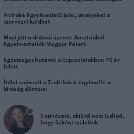
A stroke figyelmeztető jelei, amelyeket a
szervezet küldhet
Most jött a drámai üzenet: Ausztriából
figyelmeztették Magyar Pétert!
Egészséges határok a kapcsolatokban 70 év
felett
Ítélet született a Zsolti bácsi-ügyben!Itt a
bíróság döntése:
5 színésznő, akikről nem tudtad,
hogy fiúként születtek