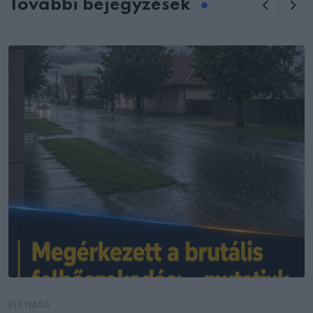
További bejegyzések
ÉLETMÓD