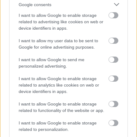
Google consents
Sok temetőben vannak elhagyott sírok. Nincs rajtuk virág,
I want to allow Google to enable storage
related to advertising like cookies on web or
nincs mécses, és senki sem áll meg mellettük.
device identifiers in apps.
Pedig néha egy rövid csend, egy főhajtás vagy egy gondolat
I want to allow my user data to be sent to
is sokat jelenthet. Ez egyszerű emberi gesztus, mégis mély
Google for online advertising purposes.
tartalma van. Arra emlékeztet, hogy mindenki vágyik arra,
I want to allow Google to send me
hogy nyomot hagyjon maga után, és ne merüljön feledésbe.
personalized advertising.
Egy gondolat, amin
I want to allow Google to enable storage
related to analytics like cookies on web or
érdemes elidőzni
device identifiers in apps.
I want to allow Google to enable storage
Egyszer mindenki a másik oldalra kerül.
related to functionality of the website or app.
A kérdés nem csak az, hogy emlékeznek-e majd rád. Az is
I want to allow Google to enable storage
számít, hogyan emlékeznek. Szeretettel, melegséggel,
related to personalization.
valódi hiánnyal, vagy csak egy névre egy kövön.