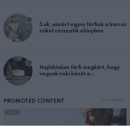
multiplex egyértelmű jele volt
5 ok, amiért egyes férfiak a karcsú
nőket részesítik előnyben
Hajléktalan férfi megkért, hogy
vegyek neki kávét a
születésnapján – órákkal később
mellettem ült az első osztályon