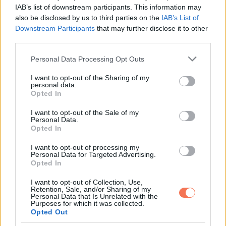
IAB’s list of downstream participants. This information may
őszinteségre. Ez a pillanat akkor lesz igazán értékes, ha
also be disclosed by us to third parties on the
IAB’s List of
jelen vagy benne.
Downstream Participants
that may further disclose it to other
third parties.
-Menj nyugodtan, kapkodás nélkül.
Please note that this website/app uses one or more Google
Personal Data Processing Opt Outs
services and may gather and store information including but
-Adj időt magadnak az érzésekre.
not limited to your visit or usage behaviour. You may click to
I want to opt-out of the Sharing of my
personal data.
grant or deny consent to Google and its third-party tags to
Opted In
-Idézz fel közös emlékeket.
use your data for below specified purposes in below Google
consent section.
I want to opt-out of the Sale of my
Personal Data.
-Gondolj hálával arra, amit együtt átéltetek.
Opted In
-Ha jól esik, szólj hozzá magadban.
I want to opt-out of processing my
Personal Data for Targeted Advertising.
Opted In
Nem különleges szertartás teszi fontossá ezt az alkalmat,
I want to opt-out of Collection, Use,
hanem az, hogy valóban szívből érkezel.
Retention, Sale, and/or Sharing of my
Personal Data that Is Unrelated with the
Purposes for which it was collected.
Egy apró gesztus, amire
Opted Out
kevesen gondolnak