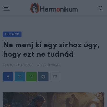
Skip
to
content
ÉLETMÓD
Ne menj ki egy sírhoz úgy,
hogy ezt ne tudnád
5 MINUTES READ
39223
VIEWS
Whatsapp
Reddit
Share
via
Email