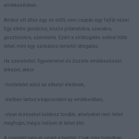
emlékezésben.
Amikor ott állsz egy sír előtt, nem csupán egy fejfát nézel.
Egy életre gondolsz, közös pillanatokra, szavakra,
gesztusokra, szeretetre. Ezért a sírlátogatás sokkal több
lehet, mint egy szokásos temetői látogatás.
Ha szeretettel, figyelemmel és őszinte emlékezéssel
érkezel, akkor:
-tiszteletet adsz az elhunyt életének,
-életben tartod a kapcsolatot az emlékeidben,
-olyan érzéseket küldesz tovább, amelyeket nem lehet
megfogni, mégis mélyen át lehet élni.
A szeretet nem ér véget a halállal. Csak más formában