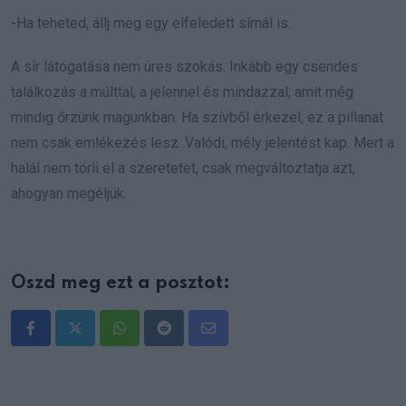
-Ha teheted, állj meg egy elfeledett sírnál is.
A sír látogatása nem üres szokás. Inkább egy csendes
találkozás a múlttal, a jelennel és mindazzal, amit még
mindig őrzünk magunkban. Ha szívből érkezel, ez a pillanat
nem csak emlékezés lesz. Valódi, mély jelentést kap. Mert a
halál nem törli el a szeretetet, csak megváltoztatja azt,
ahogyan megéljük.
Oszd meg ezt a posztot:
Whatsapp
Reddit
Share
via
Email