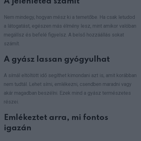
A jelenléted számít
Nem mindegy, hogyan mész ki a temetőbe. Ha csak letudod
a látogatást, egészen más élmény lesz, mint amikor valóban
megállsz és befelé figyelsz. A belső hozzáállás sokat
számít.
A gyász lassan gyógyulhat
A sírnál eltöltött idő segíthet kimondani azt is, amit korábban
nem tudtál. Lehet sírni, emlékezni, csendben maradni vagy
akár magadban beszélni. Ezek mind a gyász természetes
részei.
Emlékeztet arra, mi fontos
igazán