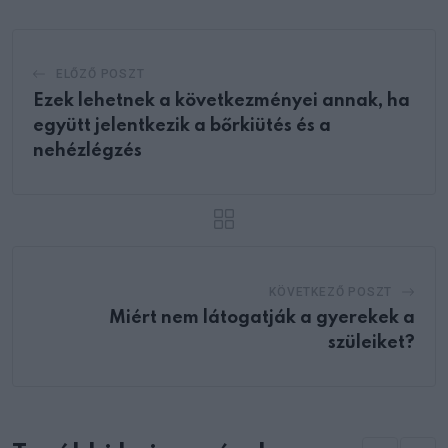
ELŐZŐ POSZT
Ezek lehetnek a következményei annak, ha
együtt jelentkezik a bőrkiütés és a
nehézlégzés
KÖVETKEZŐ POSZT
Miért nem látogatják a gyerekek a
szüleiket?