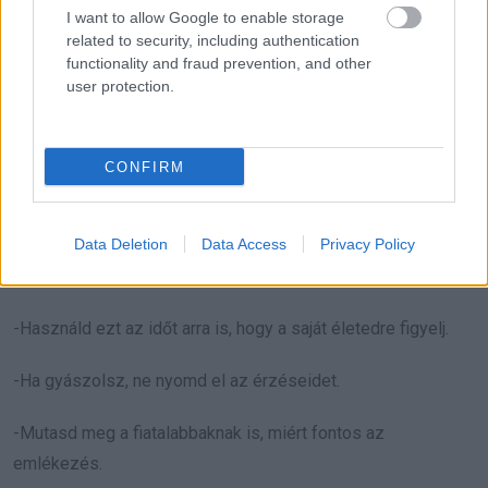
I want to allow Google to enable storage
related to security, including authentication
Végül legtovább az marad meg, amit mások szívébe ültettél.
functionality and fraud prevention, and other
user protection.
Hasznos gondolatok a
temetőlátogatáshoz
CONFIRM
-Ne csak kötelességből menj ki a temetőbe.
Data Deletion
Data Access
Privacy Policy
-Ne vigyél magaddal feloldatlan haragot, bűntudatot vagy
keserűséget.
-Használd ezt az időt arra is, hogy a saját életedre figyelj.
-Ha gyászolsz, ne nyomd el az érzéseidet.
-Mutasd meg a fiatalabbaknak is, miért fontos az
emlékezés.