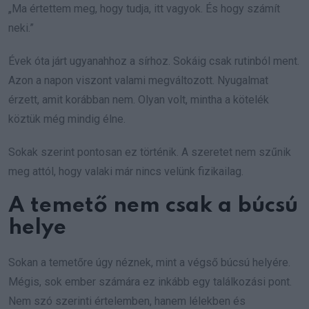
„Ma értettem meg, hogy tudja, itt vagyok. És hogy számít
neki.”
Évek óta járt ugyanahhoz a sírhoz. Sokáig csak rutinból ment.
Azon a napon viszont valami megváltozott. Nyugalmat
érzett, amit korábban nem. Olyan volt, mintha a kötelék
köztük még mindig élne.
Sokak szerint pontosan ez történik. A szeretet nem szűnik
meg attól, hogy valaki már nincs velünk fizikailag.
A temető nem csak a búcsú
helye
Sokan a temetőre úgy néznek, mint a végső búcsú helyére.
Mégis, sok ember számára ez inkább egy találkozási pont.
Nem szó szerinti értelemben, hanem lélekben és