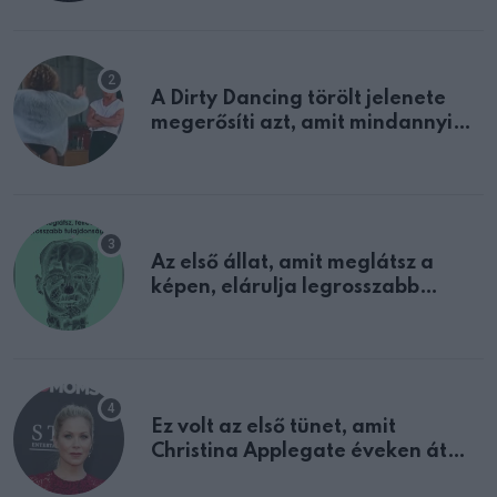
A Dirty Dancing törölt jelenete
megerősíti azt, amit mindannyian
sejtettünk
Az első állat, amit meglátsz a
képen, elárulja legrosszabb
tulajdonságodat
Ez volt az első tünet, amit
Christina Applegate éveken át
félreértett, pedig a szklerózis