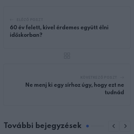
ELŐZŐ POSZT
60 év felett, kivel érdemes együtt élni
időskorban?
KÖVETKEZŐ POSZT
Ne menj ki egy sírhoz úgy, hogy ezt ne
tudnád
További bejegyzések