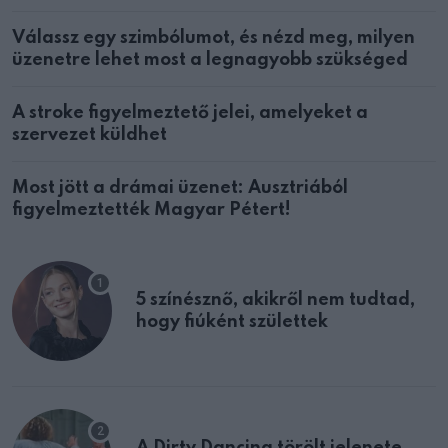
Válassz egy szimbólumot, és nézd meg, milyen
üzenetre lehet most a legnagyobb szükséged
A stroke figyelmeztető jelei, amelyeket a
szervezet küldhet
Most jött a drámai üzenet: Ausztriából
figyelmeztették Magyar Pétert!
5 színésznő, akikről nem tudtad,
hogy fiúként születtek
A Dirty Dancing törölt jelenete