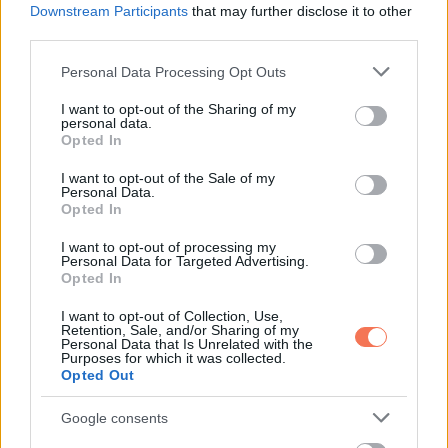
Downstream Participants
that may further disclose it to other
6. Mit kell tenni azonnal?
third parties.
Please note that this website/app uses one or more Google
Personal Data Processing Opt Outs
Ha valakinél csalánkiütés és nehézlégzés egyszerre
services and may gather and store information including but
not limited to your visit or usage behaviour. You may click to
I want to opt-out of the Sharing of my
jelentkezik, ezt kell tenni:
personal data.
grant or deny consent to Google and its third-party tags to
Opted In
use your data for below specified purposes in below Google
-azonnal hívni kell a mentőket
consent section.
I want to opt-out of the Sale of my
Personal Data.
Opted In
-ha van nála adrenalin-autoinjektor, például EpiPen, használni
kell
I want to opt-out of processing my
Personal Data for Targeted Advertising.
Opted In
-a beteget fekve kell tartani, kivéve ha így nehezebben kap
levegőt
I want to opt-out of Collection, Use,
Retention, Sale, and/or Sharing of my
Personal Data that Is Unrelated with the
Purposes for which it was collected.
-folyamatosan figyelni kell az állapotát a segítség
Opted Out
megérkezéséig
Google consents
Nem szabad halogatni az ellátást.