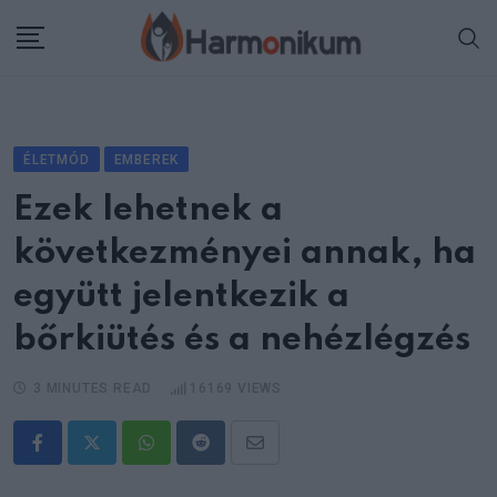
Skip
to
content
ÉLETMÓD
EMBEREK
Ezek lehetnek a
következményei annak, ha
együtt jelentkezik a
bőrkiütés és a nehézlégzés
3 MINUTES READ
16169
VIEWS
Whatsapp
Reddit
Share
via