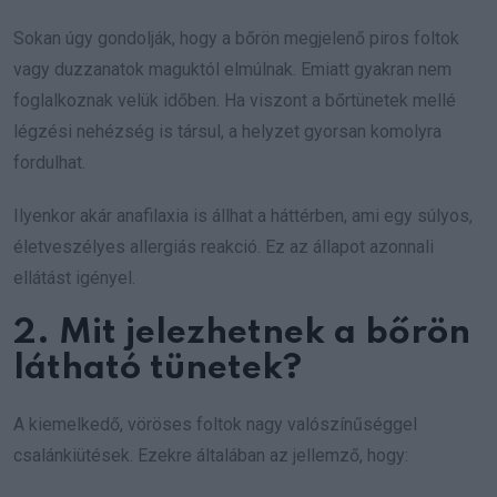
Sokan úgy gondolják, hogy a bőrön megjelenő piros foltok
vagy duzzanatok maguktól elmúlnak. Emiatt gyakran nem
foglalkoznak velük időben. Ha viszont a bőrtünetek mellé
légzési nehézség is társul, a helyzet gyorsan komolyra
fordulhat.
Ilyenkor akár anafilaxia is állhat a háttérben, ami egy súlyos,
életveszélyes allergiás reakció. Ez az állapot azonnali
ellátást igényel.
2. Mit jelezhetnek a bőrön
látható tünetek?
A kiemelkedő, vöröses foltok nagy valószínűséggel
csalánkiütések. Ezekre általában az jellemző, hogy: