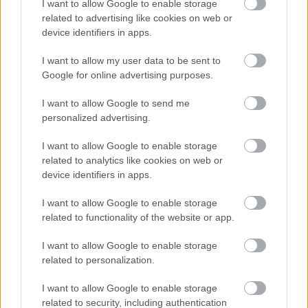
I want to allow Google to enable storage
related to advertising like cookies on web or
7. Lehet más is a
device identifiers in apps.
háttérben?
I want to allow my user data to be sent to
Google for online advertising purposes.
Nem minden piros bőrjelenség veszélyes. Hasonló
I want to allow Google to send me
tüneteket okozhat például:
personalized advertising.
-enyhe allergiás reakció
I want to allow Google to enable storage
related to analytics like cookies on web or
-bőrirritáció
device identifiers in apps.
I want to allow Google to enable storage
-fertőzés
related to functionality of the website or app.
-tartósan visszatérő csalánkiütés
I want to allow Google to enable storage
related to personalization.
A döntő különbség ilyenkor a légzési panasz. Ha ez is jelen
I want to allow Google to enable storage
van, a helyzetet komolyan kell venni.
related to security, including authentication