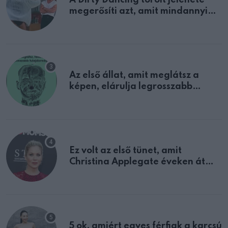
megerősíti azt, amit mindannyian
sejtettünk
Az első állat, amit meglátsz a
képen, elárulja legrosszabb
tulajdonságodat
Ez volt az első tünet, amit
Christina Applegate éveken át
félreértett, pedig a szklerózis
multiplex egyértelmű jele volt
5 ok, amiért egyes férfiak a karcsú