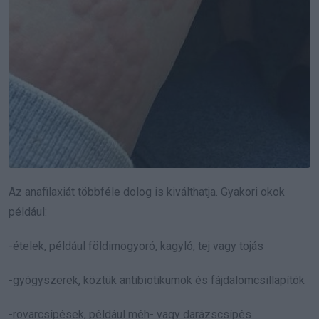
Az anafilaxiát többféle dolog is kiválthatja. Gyakori okok
például:
-ételek, például földimogyoró, kagyló, tej vagy tojás
-gyógyszerek, köztük antibiotikumok és fájdalomcsillapítók
-rovarcsípések, például méh- vagy darázscsípés