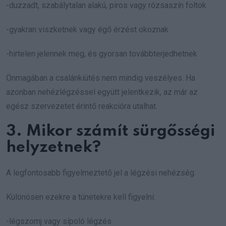
-duzzadt, szabálytalan alakú, piros vagy rózsaszín foltok
-gyakran viszketnek vagy égő érzést okoznak
-hirtelen jelennek meg, és gyorsan továbbterjedhetnek
Önmagában a csalánkiütés nem mindig veszélyes. Ha
azonban nehézlégzéssel együtt jelentkezik, az már az
egész szervezetet érintő reakcióra utalhat.
3. Mikor számít sürgősségi
helyzetnek?
A legfontosabb figyelmeztető jel a légzési nehézség.
Különösen ezekre a tünetekre kell figyelni:
-légszomj vagy sípoló légzés