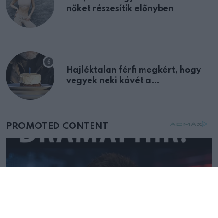
nőket részesítik előnyben
Hajléktalan férfi megkért, hogy
vegyek neki kávét a
születésnapján – órákkal később
mellettem ült az első osztályon