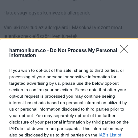
-latex vagy egyes környezeti allergének
Van, aki már tud az allergiájáról. Másoknál viszont most
jelentkeznek először ilyen tünetek.
5. Miért számít minden
harmonikum.co -
Do Not Process My Personal
Information
perc?
If you wish to opt-out of the sale, sharing to third parties, or
Az egyik legnagyobb hiba a várakozás. Sokan azt hiszik,
processing of your personal or sensitive information for
targeted advertising by us, please use the below opt-out
hogy csak egy ártalmatlan kiütésről van szó, és majd
section to confirm your selection. Please note that after your
magától elmúlik.
opt-out request is processed you may continue seeing
interest-based ads based on personal information utilized by
Amint azonban a légzés is érintetté válik, az állapot gyorsan
us or personal information disclosed to third parties prior to
your opt-out. You may separately opt-out of the further
romolhat. Kezelés nélkül a súlyos allergiás reakció légúti
disclosure of your personal information by third parties on the
elzáródáshoz, sokkhoz vagy eszméletvesztéshez is
IAB’s list of downstream participants. This information may
vezethet.
also be disclosed by us to third parties on the
IAB’s List of