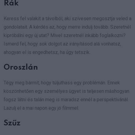
Rák
Keress fel valakit a távolból, aki szívesen megosztja veled a
gondolatait. A kérdés az, hogy merre indulj tovább. Szeretnél
kipróbálni egy új utat? Mivel szeretnél inkább foglalkozni?
Ismerd fel, hogy sok dolgot az irányításod alá vonhatsz,
ahogyan el is engedhetsz, ha úgy tetszik.
Oroszlán
Tégy meg bármit, hogy túljuthass egy problémán. Ennek
köszönhetően egy személyes ügyet is teljesen máshogyan
fogsz látni és talán meg is maradsz ennél a perspektívánál.
Lazulj el a mai napon egy jó filmmel.
Szűz