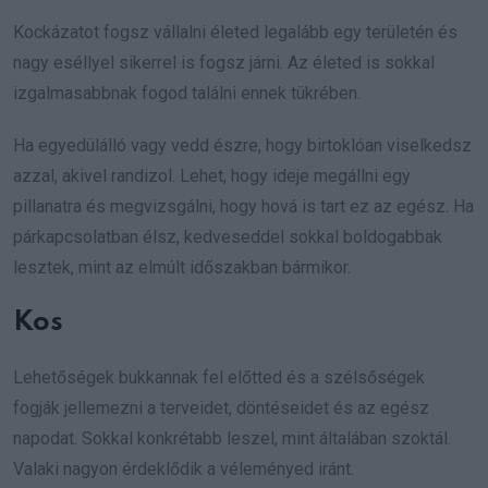
Kockázatot fogsz vállalni életed legalább egy területén és
nagy eséllyel sikerrel is fogsz járni. Az életed is sokkal
izgalmasabbnak fogod találni ennek tükrében.
Ha egyedülálló vagy vedd észre, hogy birtoklóan viselkedsz
azzal, akivel randizol. Lehet, hogy ideje megállni egy
pillanatra és megvizsgálni, hogy hová is tart ez az egész. Ha
párkapcsolatban élsz, kedveseddel sokkal boldogabbak
lesztek, mint az elmúlt időszakban bármikor.
Kos
Lehetőségek bukkannak fel előtted és a szélsőségek
fogják jellemezni a terveidet, döntéseidet és az egész
napodat. Sokkal konkrétabb leszel, mint általában szoktál.
Valaki nagyon érdeklődik a véleményed iránt.