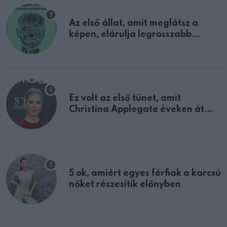
Az első állat, amit meglátsz a
képen, elárulja legrosszabb
tulajdonságodat
Ez volt az első tünet, amit
Christina Applegate éveken át
félreértett, pedig a szklerózis
multiplex egyértelmű jele volt
5 ok, amiért egyes férfiak a karcsú
nőket részesítik előnyben