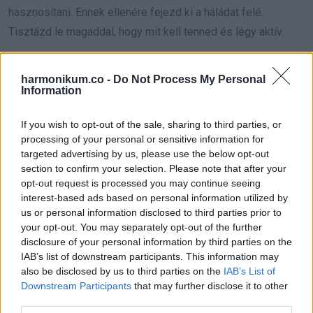
hasznosítani. Ennek ellenére fejezd ki a háládat felé.
Tisztázd le magaddal, hogy mit kell tenned és légy aktív.
Nyilas
harmonikum.co -
Do Not Process My Personal
Information
Hallgass a bensődre, amikor egy szeretett személlyel
foglalkozol. A heves oldalad arra ösztökél, hogy sokkal
If you wish to opt-out of the sale, sharing to third parties, or
processing of your personal or sensitive information for
nyitottabb légy, ennek köszönhetően pedig sokkal jobban
targeted advertising by us, please use the below opt-out
bele fogsz látni abban, hogy mi zajlik a másik félben. Nem
section to confirm your selection. Please note that after your
kell elővigyázatosnak lenned ezzel a személlyel
opt-out request is processed you may continue seeing
interest-based ads based on personal information utilized by
us or personal information disclosed to third parties prior to
Bak
your opt-out. You may separately opt-out of the further
disclosure of your personal information by third parties on the
Képes vagy rá, hogy bármivel megbirkózz, ami az utadba
IAB’s list of downstream participants. This information may
kerül. Olyan helyzetbe kerülsz, amelyben komoly
also be disclosed by us to third parties on the
IAB’s List of
Downstream Participants
that may further disclose it to other
beszélgetést kell lefolytatnod valakivel. Talán érdemes
third parties.
volna egy másik perspektívát is megvizsgálni, így könnyen