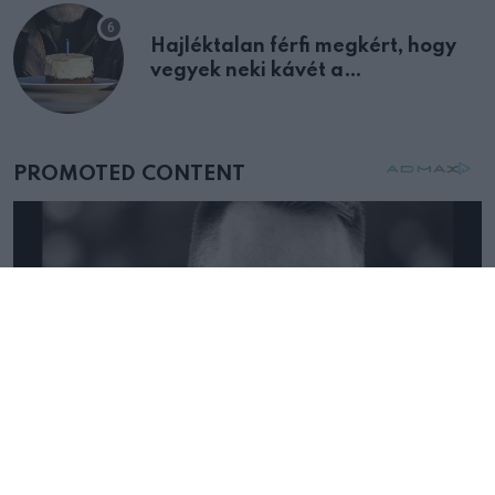
Hajléktalan férfi megkért, hogy
vegyek neki kávét a
születésnapján – órákkal később
mellettem ült az első osztályon