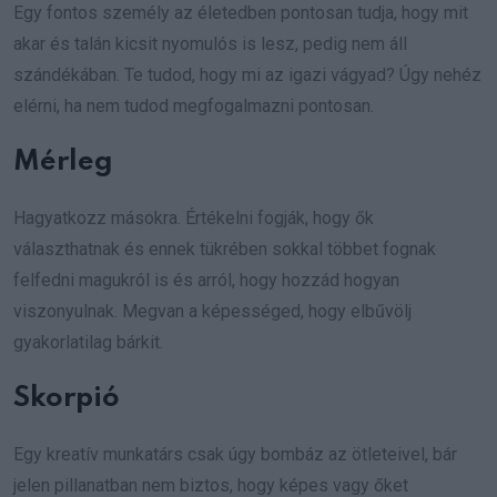
Egy fontos személy az életedben pontosan tudja, hogy mit
akar és talán kicsit nyomulós is lesz, pedig nem áll
szándékában. Te tudod, hogy mi az igazi vágyad? Úgy nehéz
elérni, ha nem tudod megfogalmazni pontosan.
Mérleg
Hagyatkozz másokra. Értékelni fogják, hogy ők
választhatnak és ennek tükrében sokkal többet fognak
felfedni magukról is és arról, hogy hozzád hogyan
viszonyulnak. Megvan a képességed, hogy elbűvölj
gyakorlatilag bárkit.
Skorpió
Egy kreatív munkatárs csak úgy bombáz az ötleteivel, bár
jelen pillanatban nem biztos, hogy képes vagy őket