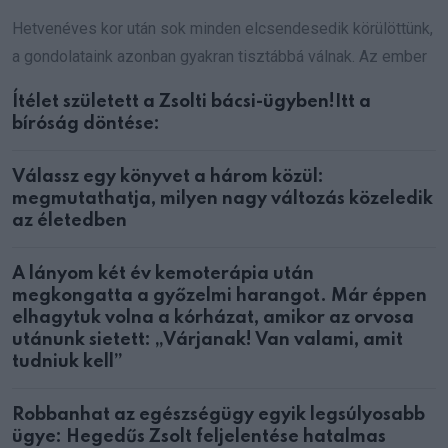
Hetvenéves kor után sok minden elcsendesedik körülöttünk,
a gondolataink azonban gyakran tisztábbá válnak. Az ember
Ítélet született a Zsolti bácsi-ügyben!Itt a
bíróság döntése:
Válassz egy könyvet a három közül:
megmutathatja, milyen nagy változás közeledik
az életedben
A lányom két év kemoterápia után
megkongatta a győzelmi harangot. Már éppen
elhagytuk volna a kórházat, amikor az orvosa
utánunk sietett: „Várjanak! Van valami, amit
tudniuk kell”
Robbanhat az egészségügy egyik legsúlyosabb
ügye: Hegedűs Zsolt feljelentése hatalmas