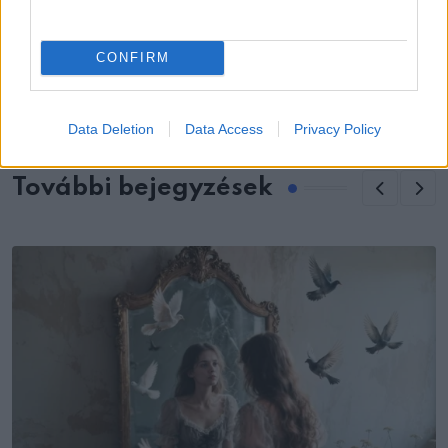
KÖVETKEZŐ POSZT
CONFIRM
VICC: Volt egyszer a kisfiú, úgy hívták John
Data Deletion
Data Access
Privacy Policy
További bejegyzések