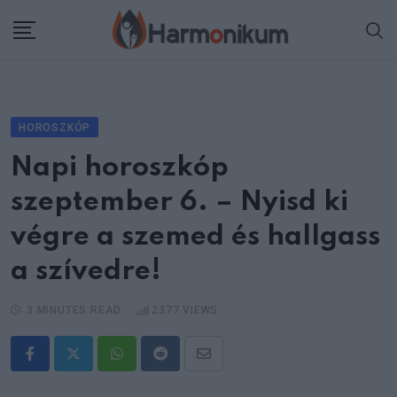
Skip
to
content
HOROSZKÓP
Napi horoszkóp
szeptember 6. – Nyisd ki
végre a szemed és hallgass
a szívedre!
3 MINUTES READ
2377
VIEWS
Whatsapp
Reddit
Share
via