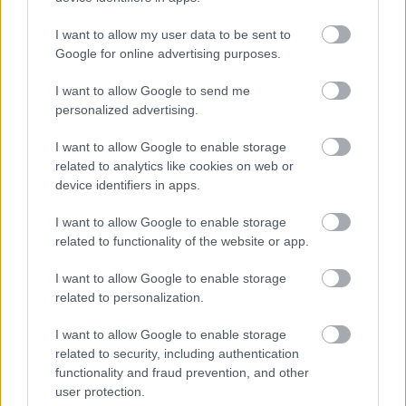
via
I want to allow my user data to be sent to
Google for online advertising purposes.
I want to allow Google to send me
Oszd meg ezt a posztot:
personalized advertising.
I want to allow Google to enable storage
Whatsapp
Reddit
Share
related to analytics like cookies on web or
device identifiers in apps.
via
Email
I want to allow Google to enable storage
related to functionality of the website or app.
I want to allow Google to enable storage
related to personalization.
ELŐZŐ POSZT
VICC: A barátnő húga
I want to allow Google to enable storage
related to security, including authentication
functionality and fraud prevention, and other
user protection.