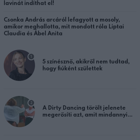
lavinát indíthat el!
Csonka András arcáról lefagyott a mosoly,
amikor meghallotta, mit mondott róla Liptai
Claudia és Ábel Anita
5 színésznő, akikről nem tudtad,
hogy fiúként születtek
A Dirty Dancing törölt jelenete
megerősíti azt, amit mindannyian
sejtettünk