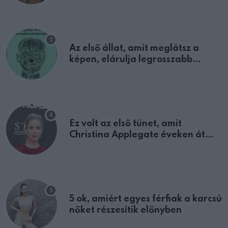
Az első állat, amit meglátsz a
képen, elárulja legrosszabb
tulajdonságodat
Ez volt az első tünet, amit
Christina Applegate éveken át
félreértett, pedig a szklerózis
multiplex egyértelmű jele volt
5 ok, amiért egyes férfiak a karcsú
nőket részesítik előnyben