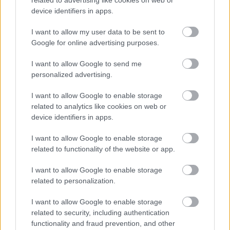
related to advertising like cookies on web or
device identifiers in apps.
KÖVETKEZŐ POSZT
I want to allow my user data to be sent to
Úgy megütött, hogy felszakadt az ajkam,
Google for online advertising purposes.
csak azért, mert megkérdeztem, hol volt az
éjjel
I want to allow Google to send me
personalized advertising.
I want to allow Google to enable storage
related to analytics like cookies on web or
További bejegyzések
device identifiers in apps.
I want to allow Google to enable storage
related to functionality of the website or app.
I want to allow Google to enable storage
related to personalization.
I want to allow Google to enable storage
related to security, including authentication
functionality and fraud prevention, and other