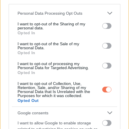
third parties.
Please note that this website/app uses one or more Google
Personal Data Processing Opt Outs
Oszd meg ezt a posztot:
services and may gather and store information including but
not limited to your visit or usage behaviour. You may click to
I want to opt-out of the Sharing of my
personal data.
grant or deny consent to Google and its third-party tags to
Opted In
Whatsapp
Reddit
Share
use your data for below specified purposes in below Google
consent section.
via
I want to opt-out of the Sale of my
Personal Data.
Email
Opted In
I want to opt-out of processing my
Personal Data for Targeted Advertising.
Opted In
ELŐZŐ POSZT
I want to opt-out of Collection, Use,
Megszavazták az Alaptörvény-módosítást:
Retention, Sale, and/or Sharing of my
Personal Data that Is Unrelated with the
Orbán Viktor soha többé nem lehet
Purposes for which it was collected.
miniszterelnök
Opted Out
Google consents
I want to allow Google to enable storage