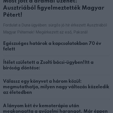
Most jött a drámai üzenet:
Ausztriából figyelmeztették Magyar
Pétert!
Fordulat a Duna ügyében: sürgős jó hír érkezett Ausztriából
Magyar Péternek! Megérkezett az eső, Paksnál
Egészséges határok a kapcsolatokban 70 év
felett
Ítélet született a Zsolti bácsi-ügyben!Itt a
bíróság döntése:
Válassz egy könyvet a három közül:
megmutathatja, milyen nagy változás közeledik
az életedben
A lányom két év kemoterápia után
megkongatta a győzelmi harangot. Már éppen