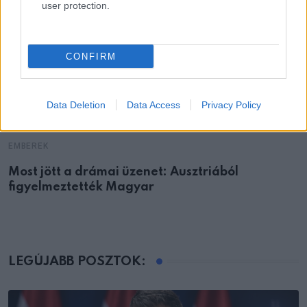
user protection.
CONFIRM
Data Deletion
Data Access
Privacy Policy
EMBEREK
Most jött a drámai üzenet: Ausztriából
figyelmeztették Magyar
LEGÚJABB POSZTOK: