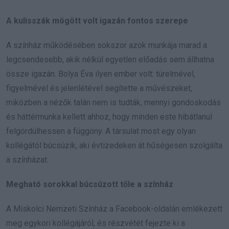
A kulisszák mögött volt igazán fontos szerepe
A színház működésében sokszor azok munkája marad a
legcsendesebb, akik nélkül egyetlen előadás sem állhatna
össze igazán. Bolya Éva ilyen ember volt: türelmével,
figyelmével és jelenlétével segítette a művészeket,
miközben a nézők talán nem is tudták, mennyi gondoskodás
és háttérmunka kellett ahhoz, hogy minden este hibátlanul
felgördülhessen a függöny. A társulat most egy olyan
kollégától búcsúzik, aki évtizedeken át hűségesen szolgálta
a színházat.
Megható sorokkal búcsúzott tőle a színház
A Miskolci Nemzeti Színház a Facebook-oldalán emlékezett
meg egykori kollégájáról, és részvétét fejezte ki a