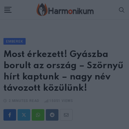
Skip
to
content
EMBEREK
Most érkezett! Gyászba
borult az ország – Szörnyű
hírt kaptunk – nagy név
távozott közülünk!
2 MINUTES READ
15051
VIEWS
Whatsapp
Reddit
Share
via