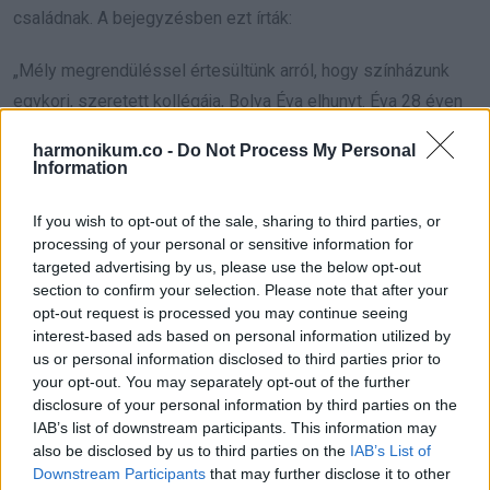
családnak. A bejegyzésben ezt írták:
„Mély megrendüléssel értesültünk arról, hogy színházunk
egykori, szeretett kollégája, Bolya Éva elhunyt. Éva 28 éven
át dolgozott teátrumunkban öltöztetőként. Őszinte
harmonikum.co -
Do Not Process My Personal
részvétünket fejezzük ki családjának. Sok erőt és vigaszt
Information
kívánunk ebben a nehéz időszakban mindazoknak, akik
If you wish to opt-out of the sale, sharing to third parties, or
ismerték és szerették.”
processing of your personal or sensitive information for
targeted advertising by us, please use the below opt-out
A hírt
2026. 06. 15-én
tették közzé, a gyászhír pedig sokak
section to confirm your selection. Please note that after your
számára emlékeztető arra, hogy a színház világában
opt-out request is processed you may continue seeing
nemcsak a színpadon állók hagynak mély nyomot, hanem
interest-based ads based on personal information utilized by
us or personal information disclosed to third parties prior to
azok is, akik csendben, a háttérben dolgoznak egy egész
your opt-out. You may separately opt-out of the further
életen át.
disclosure of your personal information by third parties on the
IAB’s list of downstream participants. This information may
also be disclosed by us to third parties on the
IAB’s List of
Downstream Participants
that may further disclose it to other