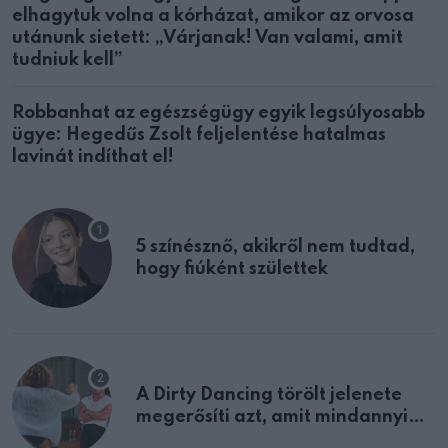
elhagytuk volna a kórházat, amikor az orvosa
utánunk sietett: „Várjanak! Van valami, amit
tudniuk kell”
Robbanhat az egészségügy egyik legsúlyosabb
ügye: Hegedűs Zsolt feljelentése hatalmas
lavinát indíthat el!
5 színésznő, akikről nem tudtad,
hogy fiúként születtek
A Dirty Dancing törölt jelenete
megerősíti azt, amit mindannyian
sejtettünk