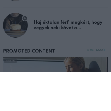
Hajléktalan férfi megkért, hogy
vegyek neki kávét a
születésnapján – órákkal később
mellettem ült az első osztályon