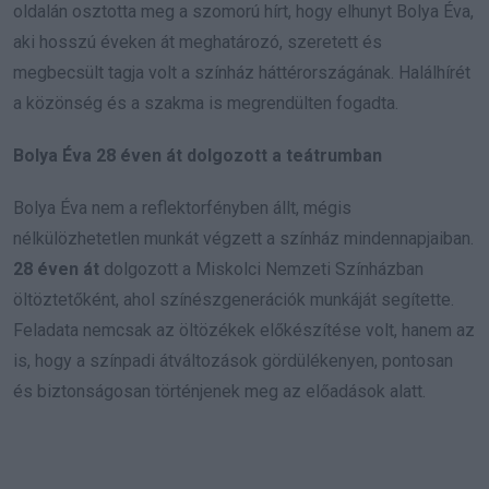
oldalán osztotta meg a szomorú hírt, hogy elhunyt Bolya Éva,
aki hosszú éveken át meghatározó, szeretett és
megbecsült tagja volt a színház háttérországának. Halálhírét
a közönség és a szakma is megrendülten fogadta.
Bolya Éva 28 éven át dolgozott a teátrumban
Bolya Éva nem a reflektorfényben állt, mégis
nélkülözhetetlen munkát végzett a színház mindennapjaiban.
28 éven át
dolgozott a Miskolci Nemzeti Színházban
öltöztetőként, ahol színészgenerációk munkáját segítette.
Feladata nemcsak az öltözékek előkészítése volt, hanem az
is, hogy a színpadi átváltozások gördülékenyen, pontosan
és biztonságosan történjenek meg az előadások alatt.