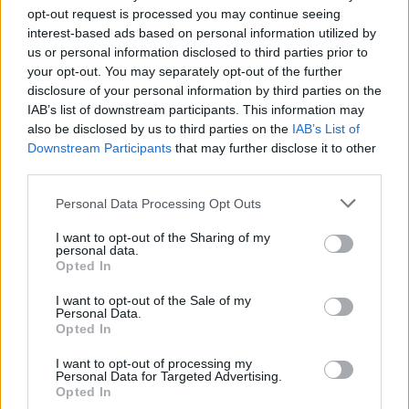
opt-out request is processed you may continue seeing
Jövőbeli Tervek és Megjelenések
interest-based ads based on personal information utilized by
us or personal information disclosed to third parties prior to
Katalin hercegné azt is elmondta, hogy bár kezelés még
your opt-out. You may separately opt-out of the further
disclosure of your personal information by third parties on the
hónapokig tart, amikor elég jól érzi magát, részt vesz
IAB’s list of downstream participants. This information may
gyermekei iskolai életében és otthonról végez munkát.
also be disclosed by us to third parties on the
IAB’s List of
Nagyon hogy részt vehessen vonulás a Károly király
Downstream Participants
that may further disclose it to other
third parties.
tiszteletére tartott Troping the Color felon.
Please note that this website/app uses one or more Google
Personal Data Processing Opt Outs
Ez a nyílt vallomás ismét rávilágít a hercegné erejére és
services and may gather and store information including but
not limited to your visit or usage behaviour. You may click to
I want to opt-out of the Sharing of my
elkötelezettségére, amely inspirációként szolgál sokak
personal data.
grant or deny consent to Google and its third-party tags to
Opted In
számára a nehéz időkben.
use your data for below specified purposes in below Google
consent section.
I want to opt-out of the Sale of my
Personal Data.
Opted In
Oszd meg ezt a posztot:
I want to opt-out of processing my
Personal Data for Targeted Advertising.
Opted In