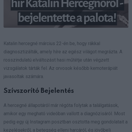
Katalin hercegné március 22-én be, hogy rákkal
diagnosztizálták, amely híre az egész világot megrázta. A
rosszindulatú elváltozást hasi műtétje után végzett
vizsgálatok tárták fel. Az orvosok később kemoterápiát
javasoltak számára.
Szívszorító Bejelentés
A hercegné állapotáról már régóta folytak a találgatások,
amikor egy megható videóban vallott a diagnózisáról. Most
pedig egy új Instagram posztban osztotta meg gondolatait a
kezelésekről, a betegség elleni harcáról, és jövőbeli