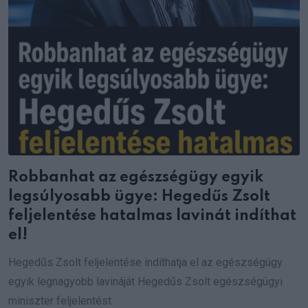
Robbanhat az egészségügy egyik
legsúlyosabb ügye: Hegedűs Zsolt
feljelentése hatalmas lavinát indíthat
el!
Hegedűs Zsolt feljelentése indíthatja el az egészségügy
egyik legnagyobb lavináját Hegedűs Zsolt egészségügyi
miniszter feljelentést