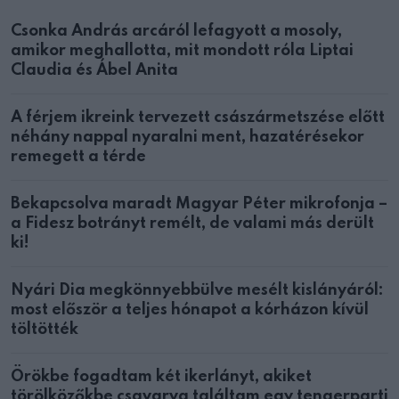
Csonka András arcáról lefagyott a mosoly,
amikor meghallotta, mit mondott róla Liptai
Claudia és Ábel Anita
A férjem ikreink tervezett császármetszése előtt
néhány nappal nyaralni ment, hazatérésekor
remegett a térde
Bekapcsolva maradt Magyar Péter mikrofonja –
a Fidesz botrányt remélt, de valami más derült
ki!
Nyári Dia megkönnyebbülve mesélt kislányáról:
most először a teljes hónapot a kórházon kívül
töltötték
Örökbe fogadtam két ikerlányt, akiket
törölközőkbe csavarva találtam egy tengerparti