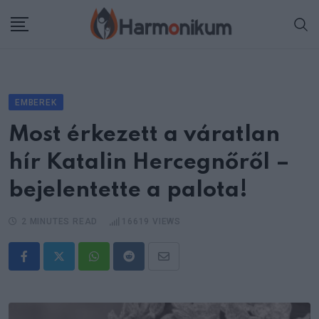
Skip
to
content
EMBEREK
Most érkezett a váratlan
hír Katalin Hercegnőről –
bejelentette a palota!
2 MINUTES READ
16619
VIEWS
Whatsapp
Reddit
Share
via
Email