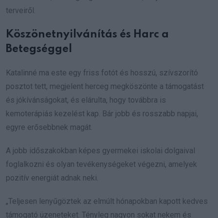
terveiről.
Köszönetnyilvánítás és Harc a
Betegséggel
Katalinné ma este egy friss fotót és hosszú, szívszorító
posztot tett, megjelent herceg megköszönte a támogatást
és jókívánságokat, és elárulta, hogy továbbra is
kemoterápiás kezelést kap. Bár jobb és rosszabb napjai,
egyre erősebbnek magát.
A jobb időszakokban képes gyermekei iskolai dolgaival
foglalkozni és olyan tevékenységeket végezni, amelyek
pozitív energiát adnak neki.
„Teljesen lenyűgöztek az elmúlt hónapokban kapott kedves
támogató üzeneteket. Tényleg nagyon sokat nekem és