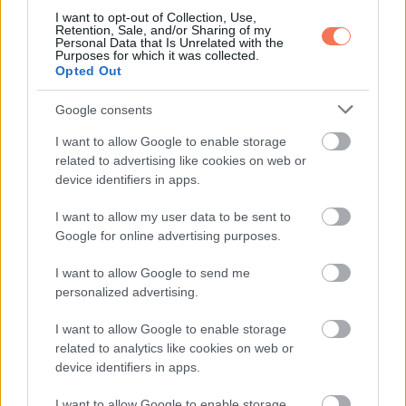
Whatsapp
Reddit
Share
I want to opt-out of Collection, Use,
via
Retention, Sale, and/or Sharing of my
Personal Data that Is Unrelated with the
Email
Purposes for which it was collected.
Opted Out
Google consents
ELŐZŐ POSZT
I want to allow Google to enable storage
related to advertising like cookies on web or
A bolt tulajdonosa új eladónőt alkalmaz
device identifiers in apps.
I want to allow my user data to be sent to
Google for online advertising purposes.
I want to allow Google to send me
personalized advertising.
KÖVETKEZŐ POSZT
Friss horoszkóp, most érkezett! Óriási
I want to allow Google to enable storage
fordulatot hoz az életedbe 2024 júliusa
related to analytics like cookies on web or
device identifiers in apps.
I want to allow Google to enable storage