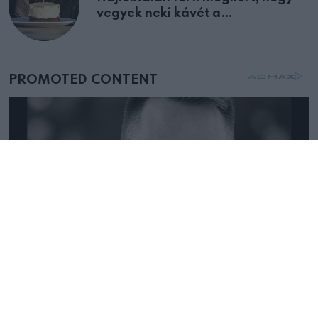
vegyek neki kávét a
születésnapján – órákkal később
mellettem ült az első osztályon