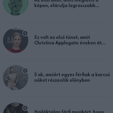
Az első állat, amit meglátsz a
képen, elárulja legrosszabb
tulajdonságodat
Ez volt az első tünet, amit
Christina Applegate éveken át
félreértett, pedig a szklerózis
multiplex egyértelmű jele volt
5 ok, amiért egyes férfiak a karcsú
nőket részesítik előnyben
Hajléktalan férfi megkért, hogy