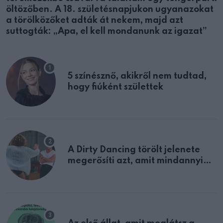
öltözőben. A 18. születésnapjukon ugyanazokat
a törölközőket adták át nekem, majd azt
suttogták: „Apa, el kell mondanunk az igazat”
5 színésznő, akikről nem tudtad,
hogy fiúként születtek
A Dirty Dancing törölt jelenete
megerősíti azt, amit mindannyian
sejtettünk