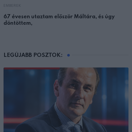
EMBEREK
67 évesen utaztam először Máltára, és úgy
döntöttem,
LEGÚJABB POSZTOK: