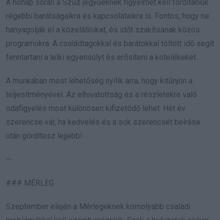
A hónap során a Szűz jegyűeknek figyelmet kell fordítaniuk
régebbi barátságaikra és kapcsolataikra is. Fontos, hogy ne
hanyagolják el a közelállóikat, és időt szakítsanak közös
programokra. A családtagokkal és barátokkal töltött idő segít
fenntartani a lelki egyensúlyt és erősíteni a kötelékeket.
A munkában most lehetőség nyílik arra, hogy kitűnjön a
teljesítményével. Az elhivatottság és a részletekre való
odafigyelés most különösen kifizetődő lehet. Hét év
szerencse vár, ha kedvelés és a sok szerencsét beírása
után gördítesz lejjebb!
—
### MÉRLEG
Szeptember elején a Mérlegeknek komolyabb családi