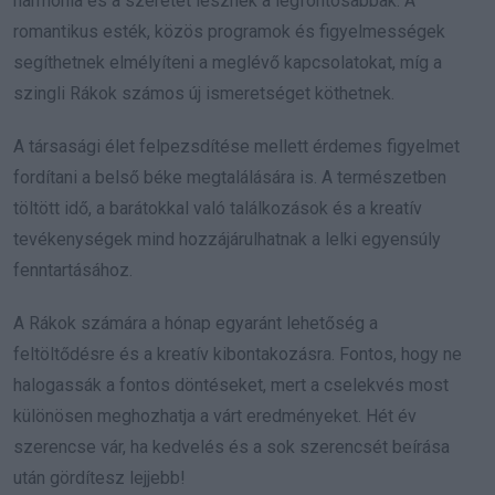
harmónia és a szeretet lesznek a legfontosabbak. A
romantikus esték, közös programok és figyelmességek
segíthetnek elmélyíteni a meglévő kapcsolatokat, míg a
szingli Rákok számos új ismeretséget köthetnek.
A társasági élet felpezsdítése mellett érdemes figyelmet
fordítani a belső béke megtalálására is. A természetben
töltött idő, a barátokkal való találkozások és a kreatív
tevékenységek mind hozzájárulhatnak a lelki egyensúly
fenntartásához.
A Rákok számára a hónap egyaránt lehetőség a
feltöltődésre és a kreatív kibontakozásra. Fontos, hogy ne
halogassák a fontos döntéseket, mert a cselekvés most
különösen meghozhatja a várt eredményeket. Hét év
szerencse vár, ha kedvelés és a sok szerencsét beírása
után gördítesz lejjebb!