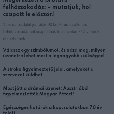
Megérkezett a brutális
felhőszakadás: – mutatjuk, hol
csapott le először!
Viharos fordulat jön: akár 90 km/órás széllel és
felhőszakadással csaphatnak le a zivatarok! Zivatarok
érkezhetnek
Válassz egy szimbólumot, és nézd meg, milyen
üzenetre lehet most a legnagyobb szükséged
A stroke figyelmeztető jelei, amelyeket a
szervezet küldhet
Most jött a drámai üzenet: Ausztriából
figyelmeztették Magyar Pétert!
Egészséges határok a kapcsolatokban 70 év
felett