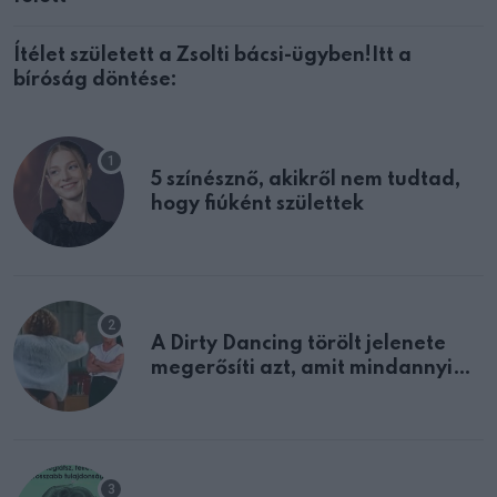
Ítélet született a Zsolti bácsi-ügyben!Itt a
bíróság döntése:
5 színésznő, akikről nem tudtad,
hogy fiúként születtek
A Dirty Dancing törölt jelenete
megerősíti azt, amit mindannyian
sejtettünk