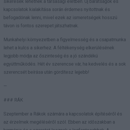
sikeresek lehetnek a társasági életben. Új barátságok és
kapcsolatok kialakítása során érdemes nyitottnak és
befogadónak lenni, mivel ezek az ismeretségek hosszú
távon is fontos szerepet játszhatnak.
Munkahelyi környezetben a figyelmesség és a csapatmunka
lehet a kulcs a sikerhez. A féltékenység elkerülésének
legjobb módja az őszinteség és a jó szándékú
együttműködés. Hét év szerencse vár, ha kedvelés és a sok
szerencsét beírása után gördítesz lejjebb!
—
### RÁK
Szeptember a Rákok számára a kapcsolatok építéséről és
az érzelmek megéléséről szól. Ebben az időszakban a