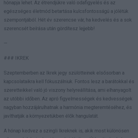
hónapja lehet. Az étrendjükre való odafigyelés és az
egészséges életmód betartása kulcsfontosságú a jólétük
szempontjából. Hét év szerencse vár, ha kedvelés és a sok
szerencsét beírása után gördítesz lejjebb!
—
### IKREK
Szeptemberben az Ikrek jegy szülötteinek elsősorban a
kapcsolataikra kell fókuszálniuk. Fontos lesz a barátokkal és
szeretteikkel való jó viszony helyreállítása, ami elhanyagolt
az utóbbi időben. Az apró figyelmességek és kedvességek
nagyban hozzájárulhatnak a harmónia megteremtéséhez, és
javíthatják a környezetükben élők hangulatát.
A hónap kedvez a szingli Ikreknek is, akik most különösen