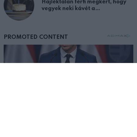
Hajléktalan férfi megkért, hogy
vegyek neki kávét a
születésnapján – órákkal később
mellettem ült az első osztályon