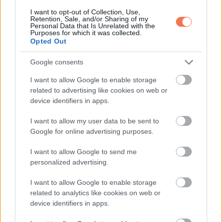
problémákra.
I want to opt-out of Collection, Use,
Retention, Sale, and/or Sharing of my
Personal Data that Is Unrelated with the
Szeptember egyben a megújulás hónapja is lehet. A
Purposes for which it was collected.
Opted Out
Skorpiók számára ez ideális időszak a régi, nem működő
szokások felülvizsgálatára és új célok kitűzésére. Hét év
Google consents
szerencse vár, ha kedvelés és a sok szerencsét beírása
I want to allow Google to enable storage
után gördítesz lejjebb!
related to advertising like cookies on web or
device identifiers in apps.
—
I want to allow my user data to be sent to
### NYILAS
Google for online advertising purposes.
I want to allow Google to send me
A szeptember friss energiákkal tölti fel a Nyilasokat, akik
personalized advertising.
így készen állnak új kihívásokra és kalandokra. Ez a hónap
különösen alkalmas arra, hogy karrierjükben előrelépést
I want to allow Google to enable storage
related to analytics like cookies on web or
érjenek el, vagy új projekteket indítsanak. A munkahelyi
device identifiers in apps.
helyzetekben most különösen fontos lesz a gyors és