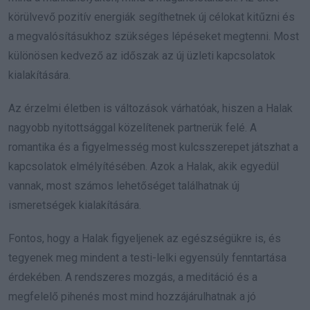
körülvevő pozitív energiák segíthetnek új célokat kitűzni és
a megvalósításukhoz szükséges lépéseket megtenni. Most
különösen kedvező az időszak az új üzleti kapcsolatok
kialakítására.
Az érzelmi életben is változások várhatóak, hiszen a Halak
nagyobb nyitottsággal közelítenek partnerük felé. A
romantika és a figyelmesség most kulcsszerepet játszhat a
kapcsolatok elmélyítésében. Azok a Halak, akik egyedül
vannak, most számos lehetőséget találhatnak új
ismeretségek kialakítására.
Fontos, hogy a Halak figyeljenek az egészségükre is, és
tegyenek meg mindent a testi-lelki egyensúly fenntartása
érdekében. A rendszeres mozgás, a meditáció és a
megfelelő pihenés most mind hozzájárulhatnak a jó