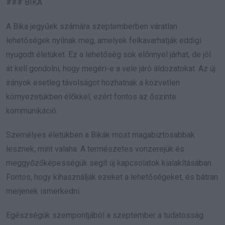
### BIKA
A Bika jegyűek számára szeptemberben váratlan
lehetőségek nyílnak meg, amelyek felkavarhatják eddigi
nyugodt életüket. Ez a lehetőség sok előnnyel járhat, de jól
át kell gondolni, hogy megéri-e a vele járó áldozatokat. Az új
irányok esetleg távolságot hozhatnak a közvetlen
környezetükben élőkkel, ezért fontos az őszinte
kommunikáció.
Személyes életükben a Bikák most magabiztosabbak
lesznek, mint valaha. A természetes vonzerejük és
meggyőzőképességük segít új kapcsolatok kialakításában.
Fontos, hogy kihasználják ezeket a lehetőségeket, és bátran
merjenek ismerkedni.
Egészségük szempontjából a szeptember a tudatosság