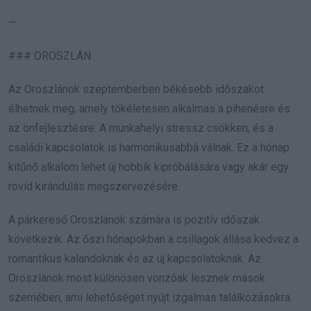
—
### OROSZLÁN
Az Oroszlánok szeptemberben békésebb időszakot
élhetnek meg, amely tökéletesen alkalmas a pihenésre és
az önfejlesztésre. A munkahelyi stressz csökken, és a
családi kapcsolatok is harmonikusabbá válnak. Ez a hónap
kitűnő alkalom lehet új hobbik kipróbálására vagy akár egy
rövid kirándulás megszervezésére.
A párkereső Oroszlánok számára is pozitív időszak
következik. Az őszi hónapokban a csillagok állása kedvez a
romantikus kalandoknak és az új kapcsolatoknak. Az
Oroszlánok most különösen vonzóak lesznek mások
szemében, ami lehetőséget nyújt izgalmas találkozásokra.