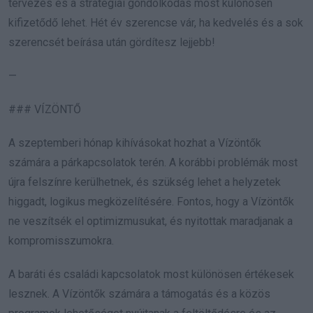
tervezés és a stratégiai gondolkodás most különösen
kifizetődő lehet. Hét év szerencse vár, ha kedvelés és a sok
szerencsét beírása után gördítesz lejjebb!
—
### VÍZÖNTŐ
A szeptemberi hónap kihívásokat hozhat a Vízöntők
számára a párkapcsolatok terén. A korábbi problémák most
újra felszínre kerülhetnek, és szükség lehet a helyzetek
higgadt, logikus megközelítésére. Fontos, hogy a Vízöntők
ne veszítsék el optimizmusukat, és nyitottak maradjanak a
kompromisszumokra.
A baráti és családi kapcsolatok most különösen értékesek
lesznek. A Vízöntők számára a támogatás és a közös