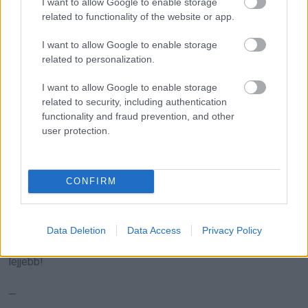
I want to allow Google to enable storage
rugalmas reagálás.
related to functionality of the website or app.
A romantikus kapcsolatok terén a Nyilasok számára most a
I want to allow Google to enable storage
szenvedély és a kalandvágya kerül előtérbe. Ez remek
related to personalization.
alkalom lehet arra, hogy elmélyítsék a meglévő
I want to allow Google to enable storage
kapcsolataikat vagy új szerelmeket találjanak. A
related to security, including authentication
spontaneitás és az őszinte kommunikáció most nagy
functionality and fraud prevention, and other
user protection.
szerepet játszik.
A Nyilasoknak érdemes figyelniük arra, hogy megtalálják az
CONFIRM
egyensúlyt a munka és a pihenés között. A testi és lelki
egészség fenntartása érdekében fontos a rendszeres
mozgás és a természetben töltött idő. Hét év szerencse
Data Deletion
Data Access
Privacy Policy
vár, ha kedvelés és a sok szerencsét beírása után gördítesz
lejjebb!
—