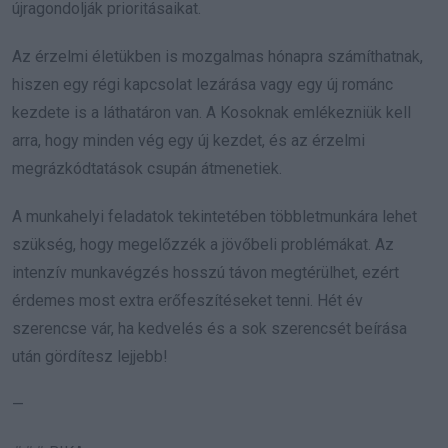
újragondolják prioritásaikat.
Az érzelmi életükben is mozgalmas hónapra számíthatnak,
hiszen egy régi kapcsolat lezárása vagy egy új románc
kezdete is a láthatáron van. A Kosoknak emlékezniük kell
arra, hogy minden vég egy új kezdet, és az érzelmi
megrázkódtatások csupán átmenetiek.
A munkahelyi feladatok tekintetében többletmunkára lehet
szükség, hogy megelőzzék a jövőbeli problémákat. Az
intenzív munkavégzés hosszú távon megtérülhet, ezért
érdemes most extra erőfeszítéseket tenni. Hét év
szerencse vár, ha kedvelés és a sok szerencsét beírása
után gördítesz lejjebb!
—