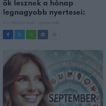
ők lesznek a hónap
legnagyobb nyertesei:
11 MINUTES READ
6954
VIEWS
Whatsapp
Reddit
Share
via
Email