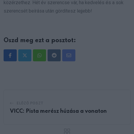
közérzethez. Hét év szerencse vár, ha kedvelés és a sok
szerencsét beírása után gördítesz lejjebb!
Oszd meg ezt a posztot:
Whatsapp
Reddit
Share
via
Email
ELŐZŐ POSZT
VICC: Pista merész húzása a vonaton