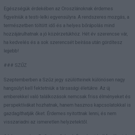
Egészségük érdekében az Oroszlánoknak érdemes
figyelniük a testi-lelki egyensúlyra. A rendszeres mozgás, a
természetben töltött idő és a helyes bőrápolás mind
hozzájárulhatnak a jó közérzetükhöz. Hét év szerencse vár,
ha kedvelés és a sok szerencsét beírása után gördítesz
lejjebb!
### SZŰZ
Szeptemberben a Szűz jegy szülötteinek különösen nagy
hangsúlyt kell fektetniük a társasági életükre. Az új
emberekkel való találkozások nemcsak friss élményeket és
perspektívákat hozhatnak, hanem hasznos kapcsolatokkal is
gazdagíthatják őket. Érdemes nyitottnak lenni, és nem
visszariadni az ismeretlen helyzetektől.