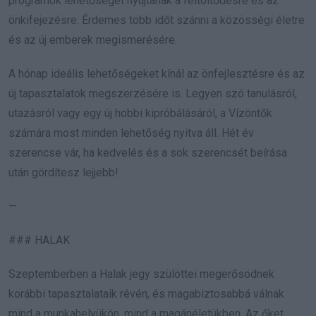
programok lehetőséget nyújtanak a feltöltődésre és az
önkifejezésre. Érdemes több időt szánni a közösségi életre
és az új emberek megismerésére.
A hónap ideális lehetőségeket kínál az önfejlesztésre és az
új tapasztalatok megszerzésére is. Legyen szó tanulásról,
utazásról vagy egy új hobbi kipróbálásáról, a Vízöntők
számára most minden lehetőség nyitva áll. Hét év
szerencse vár, ha kedvelés és a sok szerencsét beírása
után gördítesz lejjebb!
—
### HALAK
Szeptemberben a Halak jegy szülöttei megerősödnek
korábbi tapasztalataik révén, és magabiztosabbá válnak
mind a munkahelyükön, mind a magánéletükben. Az őket