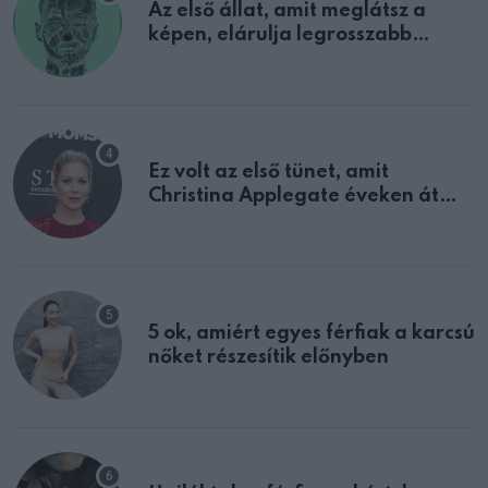
Az első állat, amit meglátsz a
képen, elárulja legrosszabb
tulajdonságodat
Ez volt az első tünet, amit
Christina Applegate éveken át
félreértett, pedig a szklerózis
multiplex egyértelmű jele volt
5 ok, amiért egyes férfiak a karcsú
nőket részesítik előnyben