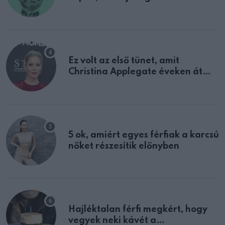
tulajdonságodat
Ez volt az első tünet, amit
Christina Applegate éveken át
félreértett, pedig a szklerózis
multiplex egyértelmű jele volt
5 ok, amiért egyes férfiak a karcsú
nőket részesítik előnyben
Hajléktalan férfi megkért, hogy
vegyek neki kávét a