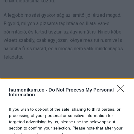
ruhák élettartama között.
A legjobb mosási gyakoriság az, amitől jól érzed magad.
Figyeld, milyen a pizsama tapintása és illata, van-e
bőrirritáció, és tartsd tisztán az ágyneműt is. Nincs kőbe
vésett szabály, csak egy józan, kényelmes rutin, amivel a
hálóruha friss marad, és a mosás nem válik mindennapos
feladattá.
Oszd meg ezt a posztot:
harmonikum.co -
Do Not Process My Personal
Information
Whatsapp
Reddit
Share
If you wish to opt-out of the sale, sharing to third parties, or
via
processing of your personal or sensitive information for
Email
targeted advertising by us, please use the below opt-out
section to confirm your selection. Please note that after your