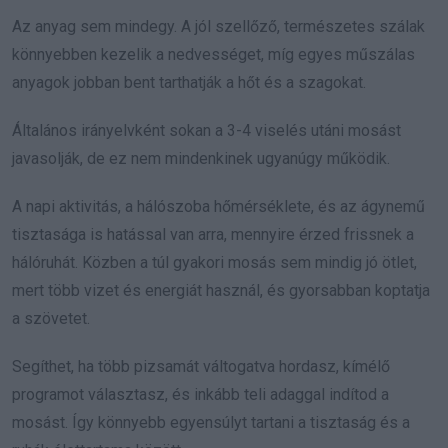
Az anyag sem mindegy. A jól szellőző, természetes szálak
könnyebben kezelik a nedvességet, míg egyes műszálas
anyagok jobban bent tarthatják a hőt és a szagokat.
Általános irányelvként sokan a 3-4 viselés utáni mosást
javasolják, de ez nem mindenkinek ugyanúgy működik.
A napi aktivitás, a hálószoba hőmérséklete, és az ágynemű
tisztasága is hatással van arra, mennyire érzed frissnek a
hálóruhát. Közben a túl gyakori mosás sem mindig jó ötlet,
mert több vizet és energiát használ, és gyorsabban koptatja
a szövetet.
Segíthet, ha több pizsamát váltogatva hordasz, kímélő
programot választasz, és inkább teli adaggal indítod a
mosást. Így könnyebb egyensúlyt tartani a tisztaság és a