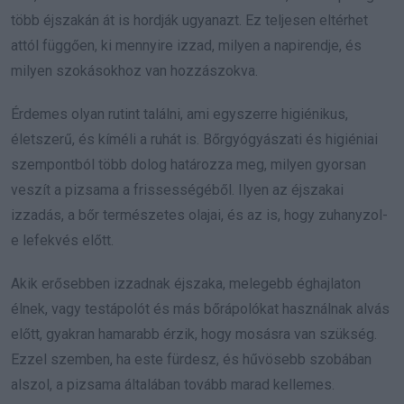
több éjszakán át is hordják ugyanazt. Ez teljesen eltérhet
attól függően, ki mennyire izzad, milyen a napirendje, és
milyen szokásokhoz van hozzászokva.
Érdemes olyan rutint találni, ami egyszerre higiénikus,
életszerű, és kíméli a ruhát is. Bőrgyógyászati és higiéniai
szempontból több dolog határozza meg, milyen gyorsan
veszít a pizsama a frissességéből. Ilyen az éjszakai
izzadás, a bőr természetes olajai, és az is, hogy zuhanyzol-
e lefekvés előtt.
Akik erősebben izzadnak éjszaka, melegebb éghajlaton
élnek, vagy testápolót és más bőrápolókat használnak alvás
előtt, gyakran hamarabb érzik, hogy mosásra van szükség.
Ezzel szemben, ha este fürdesz, és hűvösebb szobában
alszol, a pizsama általában tovább marad kellemes.