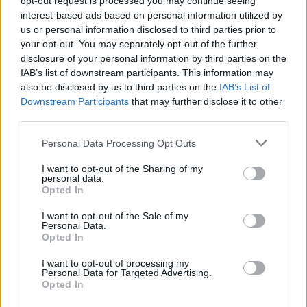
opt-out request is processed you may continue seeing
interest-based ads based on personal information utilized by
us or personal information disclosed to third parties prior to
ELŐZŐ POSZT
your opt-out. You may separately opt-out of the further
Egy gazdag idegen látta, ahogy egy anya
disclosure of your personal information by third parties on the
egyetlen apró ételt oszt el a gyerekei
IAB’s list of downstream participants. This information may
also be disclosed by us to third parties on the
IAB’s List of
között, amit ezután tett, örökre
Downstream Participants
that may further disclose it to other
megváltoztatta az életüket
third parties.
Please note that this website/app uses one or more Google
Personal Data Processing Opt Outs
services and may gather and store information including but
not limited to your visit or usage behaviour. You may click to
I want to opt-out of the Sharing of my
personal data.
grant or deny consent to Google and its third-party tags to
Opted In
use your data for below specified purposes in below Google
KÖVETKEZŐ POSZT
consent section.
I want to opt-out of the Sale of my
A garnéla „ér”: a kulináris részlet, amelyet
Personal Data.
kevesen ismernek, de sokan vitatnak
Opted In
I want to opt-out of processing my
Personal Data for Targeted Advertising.
Opted In