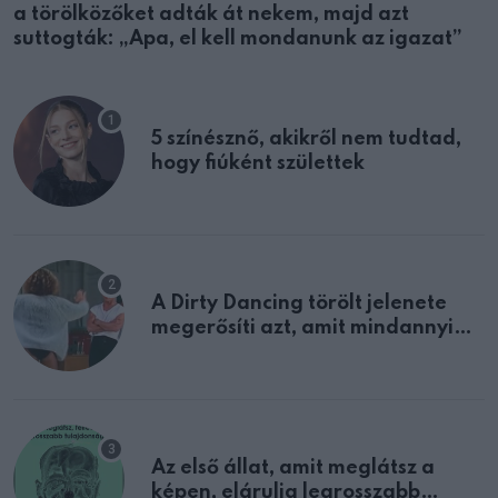
a törölközőket adták át nekem, majd azt
suttogták: „Apa, el kell mondanunk az igazat”
5 színésznő, akikről nem tudtad,
hogy fiúként születtek
A Dirty Dancing törölt jelenete
megerősíti azt, amit mindannyian
sejtettünk
Az első állat, amit meglátsz a
képen, elárulja legrosszabb