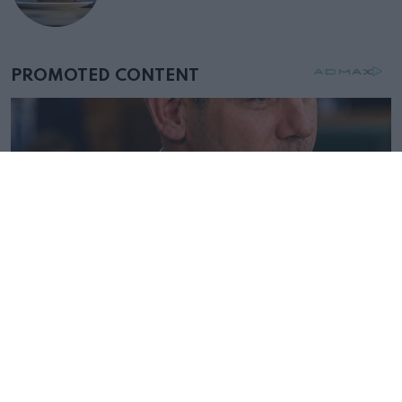
születésnapján – órákkal később
mellettem ült az első osztályon