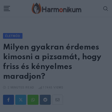
Skip
to
content
ÉLETMÓD
Milyen gyakran érdemes
kimosni a pizsamát, hogy
friss és kényelmes
maradjon?
2 MINUTES READ
17445
VIEWS
Whatsapp
Reddit
Share
via