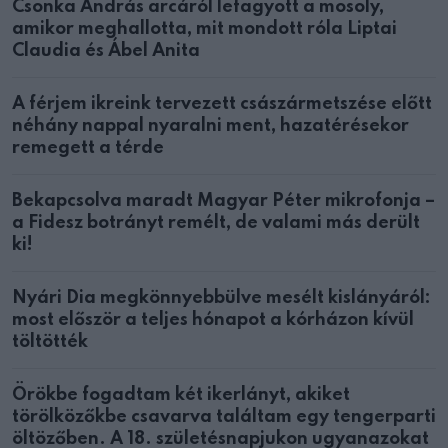
Csonka András arcáról lefagyott a mosoly,
amikor meghallotta, mit mondott róla Liptai
Claudia és Ábel Anita
A férjem ikreink tervezett császármetszése előtt
néhány nappal nyaralni ment, hazatérésekor
remegett a térde
Bekapcsolva maradt Magyar Péter mikrofonja –
a Fidesz botrányt remélt, de valami más derült
ki!
Nyári Dia megkönnyebbülve mesélt kislányáról:
most először a teljes hónapot a kórházon kívül
töltötték
Örökbe fogadtam két ikerlányt, akiket
törölközőkbe csavarva találtam egy tengerparti
öltözőben. A 18. születésnapjukon ugyanazokat