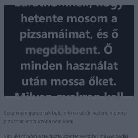
Email
Sokan nem gondolnak bele, milyen sűrűn kellene mosni a
pizsamát, amíg szóba nem kerül.
Van, aki minden este tiszta szettet vesz fel, mások pedig