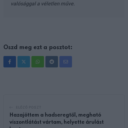
valósággal a véletlen műve.
Oszd meg ezt a posztot:
Whatsapp
Reddit
Share
via
Email
ELŐZŐ POSZT
Hazajöttem a hadseregtől, megható
viszontlátást vártam, helyette árulást