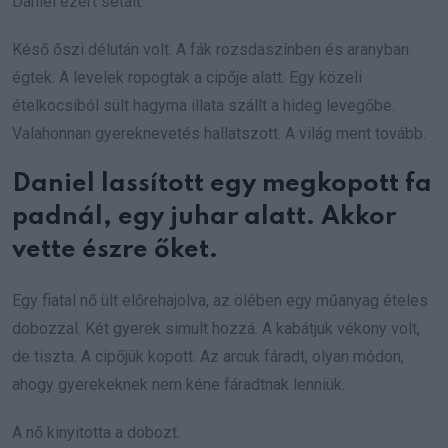
Daniel ezért sétált.
Késő őszi délután volt. A fák rozsdaszínben és aranyban
égtek. A levelek ropogtak a cipője alatt. Egy közeli
ételkocsiból sült hagyma illata szállt a hideg levegőbe.
Valahonnan gyereknevetés hallatszott. A világ ment tovább.
Daniel lassított egy megkopott fa
padnál, egy juhar alatt. Akkor
vette észre őket.
Egy fiatal nő ült előrehajolva, az ölében egy műanyag ételes
dobozzal. Két gyerek simult hozzá. A kabátjuk vékony volt,
de tiszta. A cipőjük kopott. Az arcuk fáradt, olyan módon,
ahogy gyerekeknek nem kéne fáradtnak lenniük.
A nő kinyitotta a dobozt.