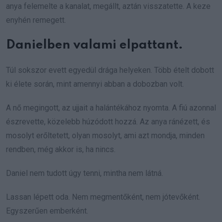
anya felemelte a kanalat, megállt, aztán visszatette. A keze
enyhén remegett.
Danielben valami elpattant.
Túl sokszor evett egyedül drága helyeken. Több ételt dobott
ki élete során, mint amennyi abban a dobozban volt.
A nő megingott, az ujjait a halántékához nyomta. A fiú azonnal
észrevette, közelebb húzódott hozzá. Az anya ránézett, és
mosolyt erőltetett, olyan mosolyt, ami azt mondja, minden
rendben, még akkor is, ha nincs.
Daniel nem tudott úgy tenni, mintha nem látná.
Lassan lépett oda. Nem megmentőként, nem jótevőként.
Egyszerűen emberként.