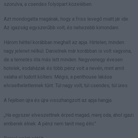
szorulva, a csendes folyópart közelében.
Azt mondogatta magának, hogy a friss levegő miatt jár ide.
Az igazság egyszerűbb volt, és nehezebb kimondani.
Három héttel korábban meghalt az apja. Hirtelen, minden
nagy jelenet nélkül. Danielnek már korábban is volt vagyona,
de a temetés óta más lett minden. Negyvenegy évesen
hotelek, irodaházak és több pénz volt a nevén, mint amit
valaha el tudott költeni. Mégis, a penthouse lakása
elviselhetetlennek tűnt. Túl nagy volt, túl csendes, túl üres.
A fejében újra és újra visszhangzott az apja hangja.
„Ha egyszer elveszettnek érzed magad, menj oda, ahol igazi
emberek élnek. A pénz nem tanít meg élni.”