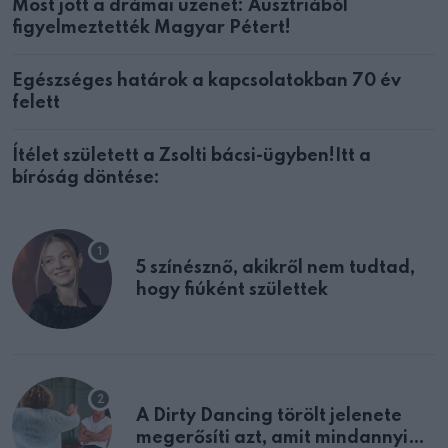
Most jött a drámai üzenet: Ausztriából
figyelmeztették Magyar Pétert!
Egészséges határok a kapcsolatokban 70 év
felett
Ítélet született a Zsolti bácsi-ügyben!Itt a
bíróság döntése:
5 színésznő, akikről nem tudtad,
hogy fiúként születtek
A Dirty Dancing törölt jelenete
megerősíti azt, amit mindannyian