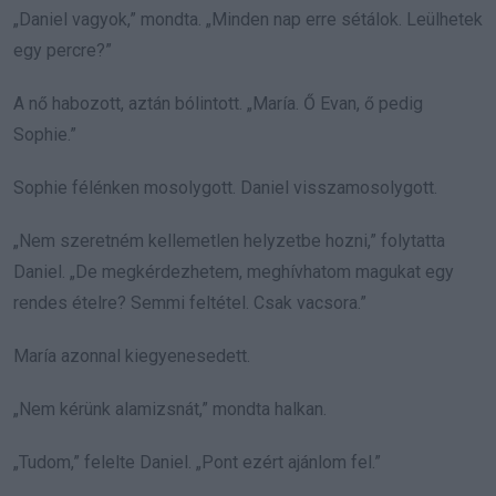
„Daniel vagyok,” mondta. „Minden nap erre sétálok. Leülhetek
egy percre?”
A nő habozott, aztán bólintott. „María. Ő Evan, ő pedig
Sophie.”
Sophie félénken mosolygott. Daniel visszamosolygott.
„Nem szeretném kellemetlen helyzetbe hozni,” folytatta
Daniel. „De megkérdezhetem, meghívhatom magukat egy
rendes ételre? Semmi feltétel. Csak vacsora.”
María azonnal kiegyenesedett.
„Nem kérünk alamizsnát,” mondta halkan.
„Tudom,” felelte Daniel. „Pont ezért ajánlom fel.”