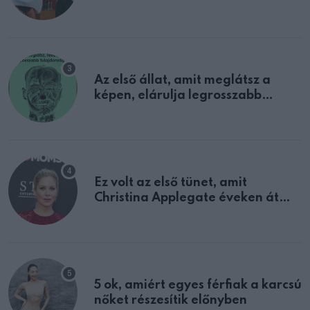
sejtettünk
Az első állat, amit meglátsz a
képen, elárulja legrosszabb
tulajdonságodat
Ez volt az első tünet, amit
Christina Applegate éveken át
félreértett, pedig a szklerózis
multiplex egyértelmű jele volt
5 ok, amiért egyes férfiak a karcsú
nőket részesítik előnyben