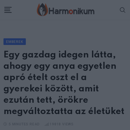
Skip
to
content
EMBEREK
Egy gazdag idegen látta,
ahogy egy anya egyetlen
apró ételt oszt el a
gyerekei között, amit
ezután tett, örökre
megváltoztatta az életüket
5 MINUTES READ
19818
VIEWS