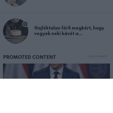
Hajléktalan férfi megkért, hogy
vegyek neki kávét a
születésnapján – órákkal később
mellettem ült az első osztályon