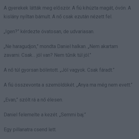
A gyerekek látták meg először. A fiú kihúzta magát, óvón. A
kislány nyíltan bámult. A nő csak ezután nézett fel.
„Igen?” kérdezte óvatosan, de udvariasan.
„Ne haragudjon,” mondta Daniel halkan. „Nem akartam
zavarni. Csak… jól van? Nem tűnik túl jól.”
A nő túl gyorsan bólintott. „Jól vagyok. Csak fáradt.”
A fiú összevonta a szemöldökét. „Anya ma még nem evett.”
„Evan,” szólt rá a nő élesen.
Daniel felemelte a kezét. „Semmi baj.”
Egy pillanatra csend lett.