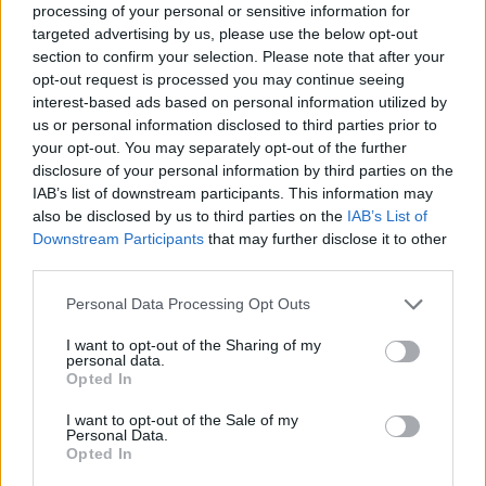
processing of your personal or sensitive information for
ételhez. Sophie óvatosan mártogatta a kenyeret, kiélvezve
targeted advertising by us, please use the below opt-out
section to confirm your selection. Please note that after your
minden falatot. María arca lassan visszanyerte a színét, a
opt-out request is processed you may continue seeing
vállai lejjebb engedtek.
interest-based ads based on personal information utilized by
us or personal information disclosed to third parties prior to
„Mivel foglalkozik?” kérdezte María.
your opt-out. You may separately opt-out of the further
disclosure of your personal information by third parties on the
„Ingatlanokat kezelek,” mondta Daniel egyszerűen.
IAB’s list of downstream participants. This information may
also be disclosed by us to third parties on the
IAB’s List of
Downstream Participants
that may further disclose it to other
María bólintott. „Én pék voltam. Éjszakáztam, hajnalban
third parties.
keltem. Aztán bezárt a pékség, és utána minden szétesett.”
Please note that this website/app uses one or more Google
Personal Data Processing Opt Outs
services and may gather and store information including but
„Anya süt a legfinomabb kenyeret,” tette hozzá Evan
not limited to your visit or usage behaviour. You may click to
I want to opt-out of the Sharing of my
büszkén.
personal data.
grant or deny consent to Google and its third-party tags to
Opted In
use your data for below specified purposes in below Google
Danielben összeállt valami.
consent section.
I want to opt-out of the Sale of my
Personal Data.
Opted In
Két héttel később María