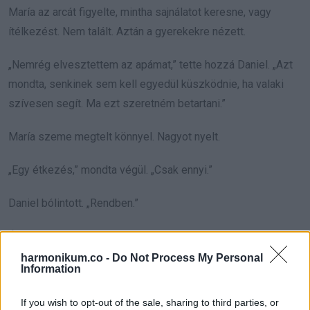
María az arcát figyelte, mintha sajnálatot keresne, vagy
ítélkezést. Nem talált. Aztán a gyerekekre nézett.
„Nemrég elvesztettem az apámat,” tette hozzá Daniel. „Azt
mondta, senkinek sem kell egyedül küszködnie, ha valaki
szívesen segít. Ma ezt szeretném betartani.”
María szeme megtelt könnyel. Nagyot nyelt.
„Egy étkezés,” mondta végül. „Csak ennyi.”
Daniel bólintott. „Rendben.”
Átmentek az utca túloldalán egy kis dinerbe. Műbőr boxok,
párás ablakok, leves és friss kenyér illata. Olyan hely volt,
harmonikum.co -
Do Not Process My Personal
Information
ahol az ember megnyugszik, mielőtt még leülne.
If you wish to opt-out of the sale, sharing to third parties, or
Evan úgy evett, mintha napok óta nem jutott volna rendes