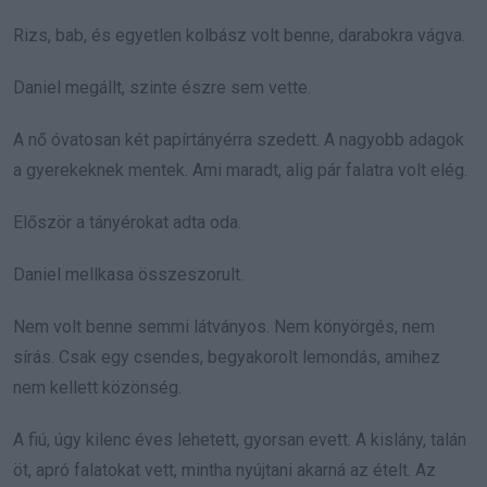
Rizs, bab, és egyetlen kolbász volt benne, darabokra vágva.
Daniel megállt, szinte észre sem vette.
A nő óvatosan két papírtányérra szedett. A nagyobb adagok
a gyerekeknek mentek. Ami maradt, alig pár falatra volt elég.
Először a tányérokat adta oda.
Daniel mellkasa összeszorult.
Nem volt benne semmi látványos. Nem könyörgés, nem
sírás. Csak egy csendes, begyakorolt lemondás, amihez
nem kellett közönség.
A fiú, úgy kilenc éves lehetett, gyorsan evett. A kislány, talán
öt, apró falatokat vett, mintha nyújtani akarná az ételt. Az