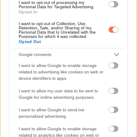
I want to opt-out of processing my
mozdulatlanul állt egy üres üzlet
Personal Data for Targeted Advertising.
Opted In
előtt a park közelében.
I want to opt-out of Collection, Use,
Retention, Sale, and/or Sharing of my
„Azt mondta, állásinterjú,” suttogta.
Personal Data that Is Unrelated with the
Purposes for which it was collected.
Opted Out
„Az is,” felelte Daniel, majd kinyitotta az ajtót.
Google consents
Bent a helyiség ragyogott. Új sütők, pultok, polcok, üres
I want to allow Google to enable storage
rácsok, amik tele akartak lenni. Az ablak felett friss felirat:
related to advertising like cookies on web or
Second Rise Pékség
.
device identifiers in apps.
„Ezt az ingatlant tavaly vettem meg” – mondta Daniel. „Csak
I want to allow my user data to be sent to
Google for online advertising purposes.
a megfelelő alkalomra vártam, hogy felhasználhassam.”
I want to allow Google to send me
María megrázta a fejét, teljesen összezavarodva. „Én ezt
personalized advertising.
nem tudom…”
I want to allow Google to enable storage
related to analytics like cookies on web or