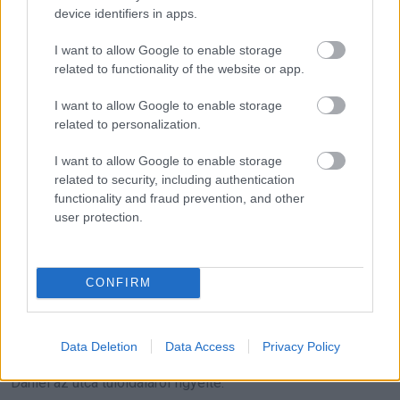
„Dehogynem,” mondta Daniel. „Maga vezeti. Megdolgozik
device identifiers in apps.
érte. Én csak az indulásnál segítek. Cserébe egy dolgot
kérek.”
I want to allow Google to enable storage
related to functionality of the website or app.
„Mit?”
I want to allow Google to enable storage
related to personalization.
„Adjon munkát azoknak, akiknek kell egy második esély.”
I want to allow Google to enable storage
María arcán végigfolytak a könnyek.
related to security, including authentication
functionality and fraud prevention, and other
user protection.
A pékség egy hideg januári reggelen nyitott ki.
Napkeltekor már sor állt az ajtó előtt. A friss kenyér illata
CONFIRM
betöltötte a környéket. Evan szalvétát osztogatott. Sophie
integetett a vendégeknek. María a pult mögött dolgozott,
liszt volt az arcán, és végre felszabadultan nevetett.
Data Deletion
Data Access
Privacy Policy
Daniel az utca túloldaláról figyelte.