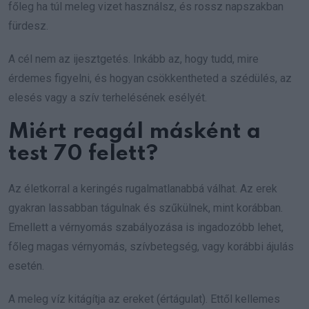
főleg ha túl meleg vizet használsz, és rossz napszakban
fürdesz.
A cél nem az ijesztgetés. Inkább az, hogy tudd, mire
érdemes figyelni, és hogyan csökkentheted a szédülés, az
elesés vagy a szív terhelésének esélyét.
Miért reagál másként a
test 70 felett?
Az életkorral a keringés rugalmatlanabbá válhat. Az erek
gyakran lassabban tágulnak és szűkülnek, mint korábban.
Emellett a vérnyomás szabályozása is ingadozóbb lehet,
főleg magas vérnyomás, szívbetegség, vagy korábbi ájulás
esetén.
A meleg víz kitágítja az ereket (értágulat). Ettől kellemes