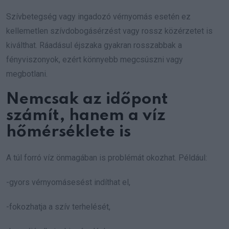
Szívbetegség vagy ingadozó vérnyomás esetén ez
kellemetlen szívdobogásérzést vagy rossz közérzetet is
kiválthat. Ráadásul éjszaka gyakran rosszabbak a
fényviszonyok, ezért könnyebb megcsúszni vagy
megbotlani.
Nemcsak az időpont
számít, hanem a víz
hőmérséklete is
A túl forró víz önmagában is problémát okozhat. Például:
-gyors vérnyomásesést indíthat el,
-fokozhatja a szív terhelését,