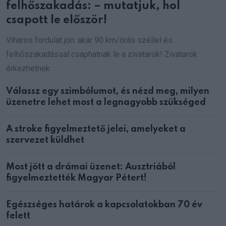
felhőszakadás: – mutatjuk, hol
csapott le először!
Viharos fordulat jön: akár 90 km/órás széllel és
felhőszakadással csaphatnak le a zivatarok! Zivatarok
érkezhetnek
Válassz egy szimbólumot, és nézd meg, milyen
üzenetre lehet most a legnagyobb szükséged
A stroke figyelmeztető jelei, amelyeket a
szervezet küldhet
Most jött a drámai üzenet: Ausztriából
figyelmeztették Magyar Pétert!
Egészséges határok a kapcsolatokban 70 év
felett