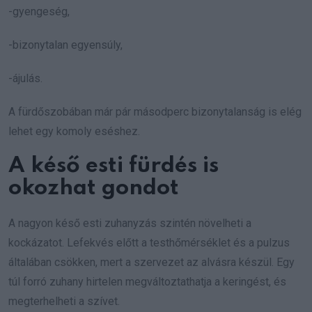
-gyengeség,
-bizonytalan egyensúly,
-ájulás.
A fürdőszobában már pár másodperc bizonytalanság is elég
lehet egy komoly eséshez.
A késő esti fürdés is
okozhat gondot
A nagyon késő esti zuhanyzás szintén növelheti a
kockázatot. Lefekvés előtt a testhőmérséklet és a pulzus
általában csökken, mert a szervezet az alvásra készül. Egy
túl forró zuhany hirtelen megváltoztathatja a keringést, és
megterhelheti a szívet.