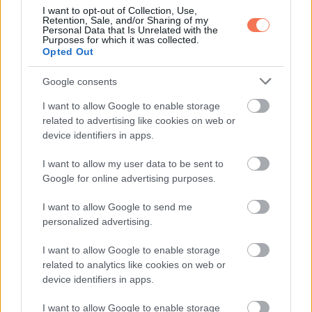
I want to opt-out of Collection, Use,
Retention, Sale, and/or Sharing of my
Personal Data that Is Unrelated with the
Pár apró változtatás sokat számíthat:
Purposes for which it was collected.
Opted Out
-Ébredés után ülj az ágy szélén 1 percig, mielőtt felállsz.
Google consents
-Igyál egy kis pohár vizet előtte, ha az orvosod ezt engedi.
I want to allow Google to enable storage
related to advertising like cookies on web or
-Mindig ellenőrizd a víz hőmérsékletét.
device identifiers in apps.
I want to allow my user data to be sent to
-Először a kezedet és a lábadat vizezd be, csak utána állj be
Google for online advertising purposes.
teljesen.
I want to allow Google to send me
-Használj kapaszkodót és csúszásgátló szőnyeget.
personalized advertising.
I want to allow Google to enable storage
-Ne közvetlenül egy nagy étkezés után zuhanyozz.
related to analytics like cookies on web or
device identifiers in apps.
-Ha már előfordult ájulás vagy gyakori szédülés, legyen
valaki a közelben.
I want to allow Google to enable storage