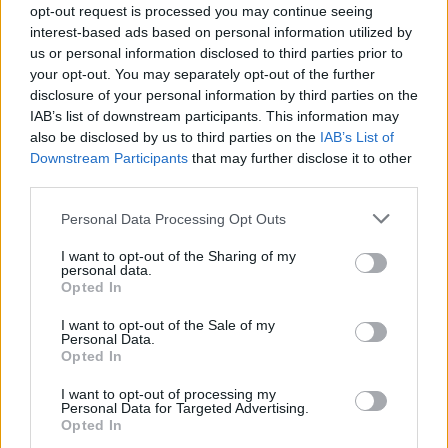
opt-out request is processed you may continue seeing
-az energiaszint magasabb.
interest-based ads based on personal information utilized by
us or personal information disclosed to third parties prior to
your opt-out. You may separately opt-out of the further
Ilyenkor a szervezet könnyebben alkalmazkodik a
disclosure of your personal information by third parties on the
hőmérséklethez.
IAB’s list of downstream participants. This information may
also be disclosed by us to third parties on the
IAB’s List of
Gyakorlati biztonsági
Downstream Participants
that may further disclose it to other
third parties.
tippek
Please note that this website/app uses one or more Google
Personal Data Processing Opt Outs
services and may gather and store information including but
not limited to your visit or usage behaviour. You may click to
I want to opt-out of the Sharing of my
personal data.
grant or deny consent to Google and its third-party tags to
Opted In
use your data for below specified purposes in below Google
consent section.
I want to opt-out of the Sale of my
Personal Data.
Opted In
I want to opt-out of processing my
Personal Data for Targeted Advertising.
Opted In