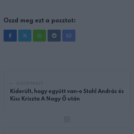
Oszd meg ezt a posztot:
Whatsapp
Reddit
Share
via
Email
ELŐZŐ POSZT
Kiderült, hogy együtt van-e Stohl András és
Kiss Kriszta A Nagy Ő után