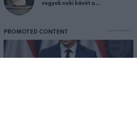
vegyek neki kávét a
születésnapján – órákkal később
mellettem ült az első osztályon