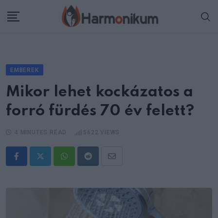
Skip
to
content
EMBEREK
Mikor lehet kockázatos a
forró fürdés 70 év felett?
4 MINUTES READ
5622
VIEWS
Whatsapp
Reddit
Share
via
Email