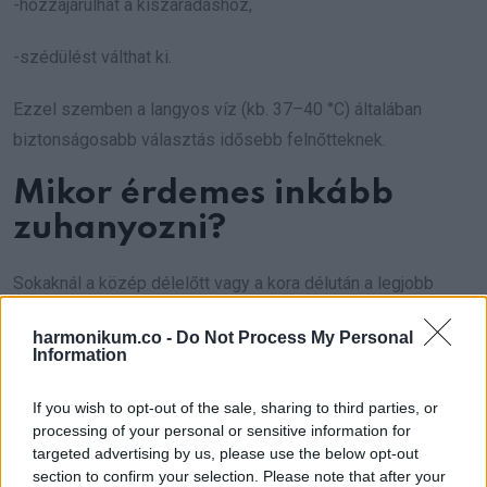
-hozzájárulhat a kiszáradáshoz,
-szédülést válthat ki.
Ezzel szemben a langyos víz (kb. 37–40 °C) általában
biztonságosabb választás idősebb felnőtteknek.
Mikor érdemes inkább
zuhanyozni?
Sokaknál a közép délelőtt vagy a kora délután a legjobb
időpont, mert addigra:
harmonikum.co -
Do Not Process My Personal
Information
-a test teljesen felébred,
If you wish to opt-out of the sale, sharing to third parties, or
-a keringés stabilabb,
processing of your personal or sensitive information for
targeted advertising by us, please use the below opt-out
-a környezet is melegebb,
section to confirm your selection. Please note that after your