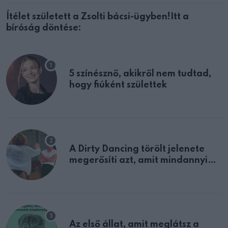
Ítélet született a Zsolti bácsi-ügyben!Itt a
bíróság döntése:
5 színésznő, akikről nem tudtad,
hogy fiúként születtek
A Dirty Dancing törölt jelenete
megerősíti azt, amit mindannyian
sejtettünk
Az első állat, amit meglátsz a