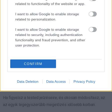
related to functionality of the website or app.
A cél az önállóság
I want to allow Google to enable storage
megtartása
related to personalization.
I want to allow Google to enable storage
A fürdés maradjon kellemes, biztonságos rutin. Nem az a
related to security, including authentication
cél, hogy korlátozni kelljen magad, hanem az, hogy a
functionality and fraud prevention, and other
szokásaid igazodjanak a test változó jelzéseihez.
user protection.
70 év felett a kora reggeli, forró zuhany gyakran a
CONFIRM
legkockázatosabb, mert ébredés után alacsonyabb lehet a
vérnyomás, és lassabb a szervezet alkalmazkodása. Ha
későbbre időzíted a fürdést, és mérsékled a víz hőfokát,
Data Deletion
Data Access
Privacy Policy
már sokat tehetsz a biztonságért.
Ha figyelsz a tested jelzéseire, és okosan módosítasz, az
az egyik legegyszerűbb megelőzés idősebb korban.