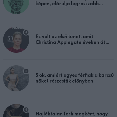
képen, elárulja legrosszabb
tulajdonságodat
Ez volt az első tünet, amit
Christina Applegate éveken át
félreértett, pedig a szklerózis
multiplex egyértelmű jele volt
5 ok, amiért egyes férfiak a karcsú
nőket részesítik előnyben
Hajléktalan férfi megkért, hogy