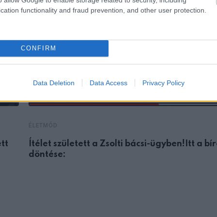
cation functionality and fraud prevention, and other user protection.
CONFIRM
Data Deletion
Data Access
Privacy Policy
ÉLETMÓD
tt
Ítélet született a Zsolti bácsi-ügyben!Itt a bí
döntése: