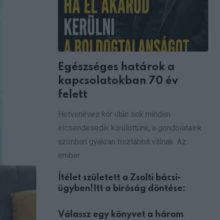
Egészséges határok a
kapcsolatokban 70 év
felett
Hetvenéves kor után sok minden
elcsendesedik körülöttünk, a gondolataink
azonban gyakran tisztábbá válnak. Az
ember
Ítélet született a Zsolti bácsi-
ügyben!Itt a bíróság döntése:
Válassz egy könyvet a három