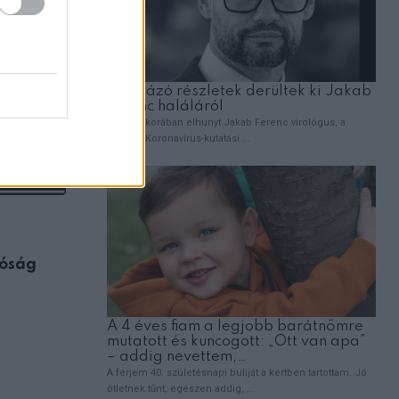
ÉLETMÓD
róság
Válassz egy könyvet a három közül: me
milyen