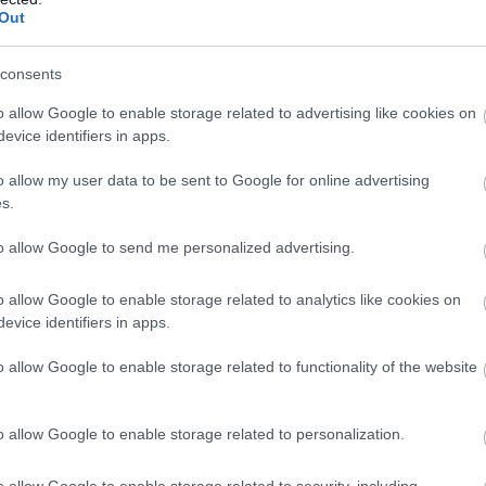
Out
KÖVETKEZŐ POS
consents
A legjobb tanácsok a korkülönb
o allow Google to enable storage related to advertising like cookies on
kapcsolatokhoz, a randizási szaké
evice identifiers in apps.
sze
o allow my user data to be sent to Google for online advertising
s.
to allow Google to send me personalized advertising.
o allow Google to enable storage related to analytics like cookies on
evice identifiers in apps.
o allow Google to enable storage related to functionality of the website
o allow Google to enable storage related to personalization.
o allow Google to enable storage related to security, including