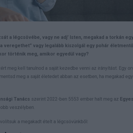
át a légcsövébe, vagy ne adj’ Isten, megakad a torkán egy
átba veregethet” vagy legalább kiszolgál egy pohár életmentő
kkor történik meg, amikor egyedül vagy?
ért meg kell tanulnod a saját kezedbe venni az irányítást. Egy o
n mentsd meg a saját életedet abban az esetben, ha megakad egy 
onsági Tanács
szerint 2022-ben 5553 ember halt meg az
Egyes
gyobb veszélyben.
volítsuk a megakadt ételt a légcsövünkből: