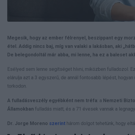
Megesik, hogy az ember félrenyel, beszippant egy morzs
étel. Addig nincs baj, míg van valaki a lakásban, aki „h
De belegondoltál már abba, mi lenne, ha ez a baleset a
Esélyed sem lenne segítséget hívni, miközben fulladozol. Ez
elárulja azt a 3 egyszerű, de annál fontosabb lépést, hogya
torkodon.
A fulladásveszély egyébként nem tréfa
: a
Nemzeti Bizt
Államokban
fulladás miatt, és a 71 évesek vannak a legna
Dr. Jorge Moreno
szerint
három dolgot tehetünk, hogy eltá