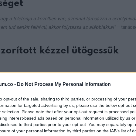
tséget
agy a telefonja a közelben van, azonnal tárcsázza a segélyhívót
m tud senkit felhívni, akkor folytassa az alábbiakkal”
– tanács
zorított kézzel ütögessük
lé, majd a másik kezünkkel befelé és felfelé irányuló nyomást ke
ből – magyarázta a szakorvos, hozzátéve: ezt nagyjából
„három
um.co -
Do Not Process My Personal Information
to opt-out of the sale, sharing to third parties, or processing of your per
formation for targeted advertising by us, please use the below opt-out s
 szükségünk lesz egy háttáml
r selection. Please note that after your opt-out request is processed y
eing interest-based ads based on personal information utilized by us or
disclosed to third parties prior to your opt-out. You may separately opt-
losure of your personal information by third parties on the IAB’s list of
ből a fulladást okozó falatot, ha egy szék háttámlájára nehezedün