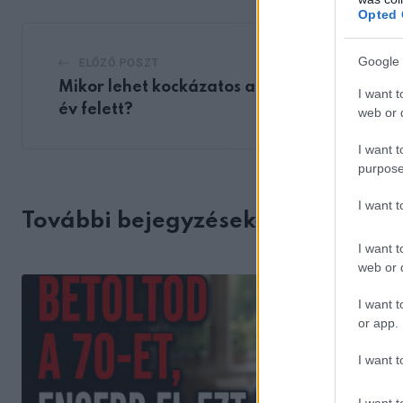
Opted 
Google 
ELŐZŐ POSZT
Mikor lehet kockázatos a forró fürdés 70
I want t
év felett?
web or d
I want t
purpose
I want 
További bejegyzések
I want t
web or d
I want t
or app.
I want t
I want t