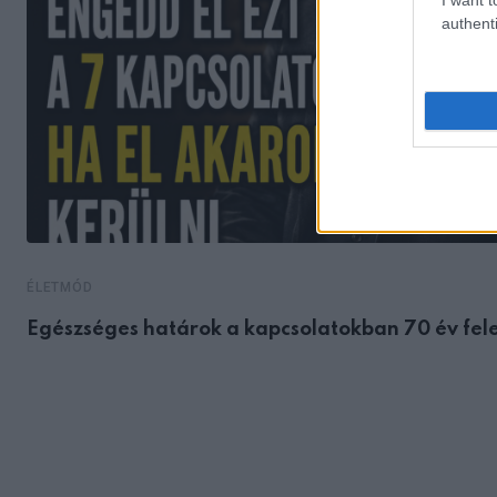
authenti
ÉLETMÓD
Egészséges határok a kapcsolatokban 70 év fele