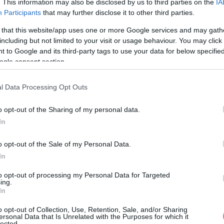
. This information may also be disclosed by us to third parties on the
IA
 a hasüregünkre, miközben a fejünket előre hajtjuk. Ahhoz viszo
Participants
that may further disclose it to other third parties.
 gyakorolnunk – mintha valaki hátulról szorongatna.
 that this website/app uses one or more Google services and may gath
including but not limited to your visit or usage behaviour. You may click 
t, mivel többen is bevallották, fogalmuk sem lett volna, hogyan
 to Google and its third-party tags to use your data for below specifi
gyezni: ilyen esetben minden másodperc számít!
Konkrétan,
ogle consent section.
elkészülni.
l Data Processing Opt Outs
fi
o opt-out of the Sharing of my personal data.
In
o opt-out of the Sale of my Personal Data.
In
to opt-out of processing my Personal Data for Targeted
ing.
In
o opt-out of Collection, Use, Retention, Sale, and/or Sharing
ersonal Data that Is Unrelated with the Purposes for which it
lected.