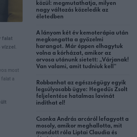
közül: megmutathatja, milyen
nagy változás közeledik az
életedben
A lányom két év kemoterápia után
 falat
megkongatta a győzelmi
harangot. Már éppen elhagytuk
 vízzel.
volna a kórházat, amikor az
orvosa utánunk sietett: „Várjanak!
Van valami, amit tudniuk kell”
rvos most
falat a
Robbanhat az egészségügy egyik
legsúlyosabb ügye: Hegedűs Zsolt
feljelentése hatalmas lavinát
ült
indíthat el!
Csonka András arcáról lefagyott a
mosoly, amikor meghallotta, mit
mondott róla Liptai Claudia és