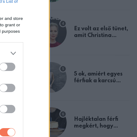
B’s List of
tulajdonságodat
nt, hogy
er and store
to grant or
Ez volt az első tünet,
ed purposes
amit Christina
 nincs
Applegate éveken
át félreértett, pedig
a szklerózis
lantropikum
multiplex
egyértelmű jele volt
5 ok, amiért egyes
férfiak a karcsú
nőket részesítik
előnyben
Hajléktalan férfi
megkért, hogy
vegyek neki kávét a