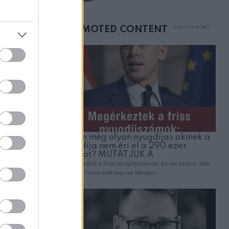
születésnapján –
órákkal később
mellettem ült az első
ZT
osztályon
ségű
rtők
rint