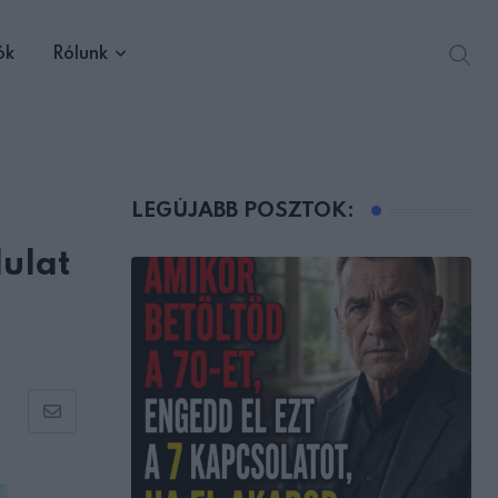
ók
Rólunk
LEGÚJABB POSZTOK:
ulat
Share
via
Email