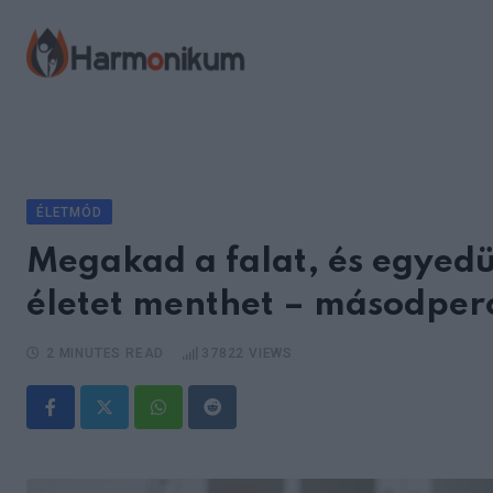
Skip
to
content
ÉLETMÓD
Megakad a falat, és egyedü
életet menthet – másodperc
2 MINUTES READ
37822
VIEWS
Whatsapp
Reddit