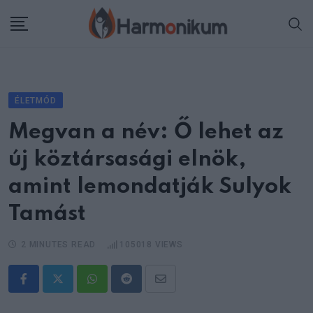
Skip
to
content
ÉLETMÓD
Megvan a név: Ő lehet az
új köztársasági elnök,
amint lemondatják Sulyok
Tamást
2 MINUTES READ
105018
VIEWS
Whatsapp
Reddit
Share
via