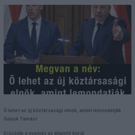
Email
Ő lehet az új köztársasági elnök, amint lemondatják
Sulyok Tamást
Erősödik a nyomás az államfő körül