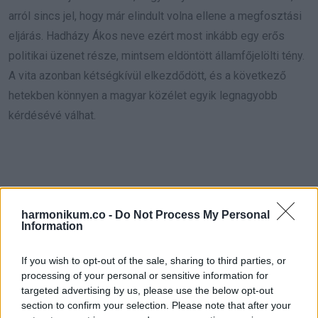
arról sincs jel, hogy már elindult volna ellene a megfosztási
eljárás. Hadházy Ákos neve ezért most inkább egy erős
politikai üzenet része, mintsem eldöntött államfőjelölti tény.
A vita azonban kétségkívül elkezdődött, és a következő
hetekben könnyen a magyar közélet egyik legnagyobb
kérdésévé válhat.
harmonikum.co -
Do Not Process My Personal
Information
If you wish to opt-out of the sale, sharing to third parties, or
processing of your personal or sensitive information for
targeted advertising by us, please use the below opt-out
section to confirm your selection. Please note that after your