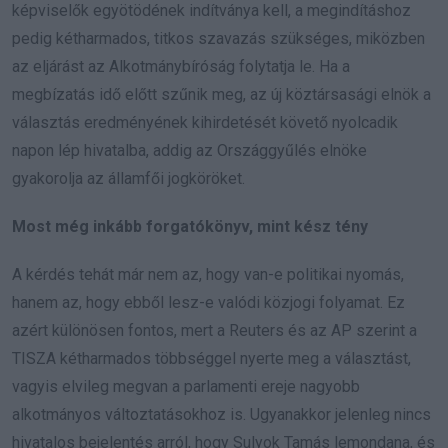
képviselők egyötödének indítványa kell, a megindításhoz
pedig kétharmados, titkos szavazás szükséges, miközben
az eljárást az Alkotmánybíróság folytatja le. Ha a
megbízatás idő előtt szűnik meg, az új köztársasági elnök a
választás eredményének kihirdetését követő nyolcadik
napon lép hivatalba, addig az Országgyűlés elnöke
gyakorolja az államfői jogköröket.
Most még inkább forgatókönyv, mint kész tény
A kérdés tehát már nem az, hogy van-e politikai nyomás,
hanem az, hogy ebből lesz-e valódi közjogi folyamat. Ez
azért különösen fontos, mert a Reuters és az AP szerint a
TISZA kétharmados többséggel nyerte meg a választást,
vagyis elvileg megvan a parlamenti ereje nagyobb
alkotmányos változtatásokhoz is. Ugyanakkor jelenleg nincs
hivatalos bejelentés arról, hogy Sulyok Tamás lemondana, és