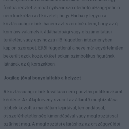
fontos részlet: a most nyilvánosan elérhető aHang-petíció
nem konkrétan azt követeli, hogy Hadházy legyen a
köztársasági elnök, hanem azt szeretné elérni, hogy az új
kormány valamelyik átláthatósági vagy elszámoltatási
területén, vagy egy hozzá illő független intézményben
kapjon szerepet. Ettől függetlenül a neve már egyértelműen
bekerült azok közé, akiket sokan szimbolikus figurának
látnának az új korszakban.
Jogilag jóval bonyolultabb a helyzet
A köztársasági elnök leváltása nem pusztán politikai akarat
kérdése. Az Alaptörvény szerint az államfő megbízatása
többek között a mandátum lejártával, lemondással,
összeférhetetlenség kimondásával vagy megfosztással
szűnhet meg. A megfosztási eljáráshoz az országgyűlési