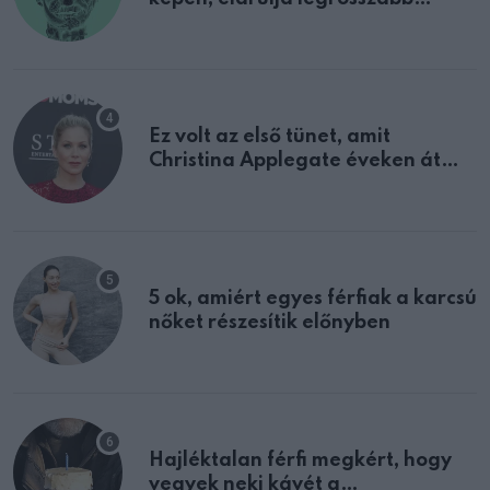
tulajdonságodat
Ez volt az első tünet, amit
Christina Applegate éveken át
félreértett, pedig a szklerózis
multiplex egyértelmű jele volt
5 ok, amiért egyes férfiak a karcsú
nőket részesítik előnyben
Hajléktalan férfi megkért, hogy
vegyek neki kávét a