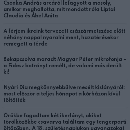
Csonka András arcáról lefagyott a mosoly,
amikor meghallotta, mit mondott róla Liptai
Claudia és Ábel Anita
A férjem ikreink tervezett császármetszése előtt
néhány nappal nyaralni ment, hazatérésekor
remegett a térde
Bekapcsolva maradt Magyar Péter mikrofonja –
a Fidesz botrányt remélt, de valami más derült
ki!
Nyári Dia megkönnyebbülve mesélt kislányáról:
most először a teljes hónapot a kórházon kívül
töltötték
Örökbe fogadtam két ikerlányt, akiket
törölközőkbe csavarva találtam egy tengerparti
öltözőben. A 18. születésnapjukon ugyanazokat