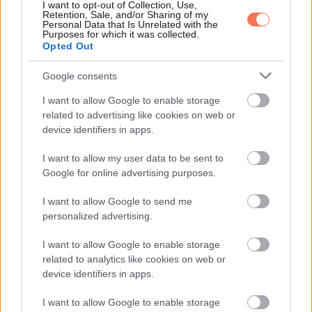
I want to opt-out of Collection, Use,
Retention, Sale, and/or Sharing of my
Personal Data that Is Unrelated with the
Purposes for which it was collected.
Opted Out
ELŐZŐ POSZT
Mészáros Lőrinc reagált Magyar Péter
Google consents
állításaira: nem eladó a TV2, levélben
I want to allow Google to enable storage
kereste meg a leendő miniszterelnököt
related to advertising like cookies on web or
device identifiers in apps.
I want to allow my user data to be sent to
Google for online advertising purposes.
I want to allow Google to send me
KÖVETKEZŐ POSZT
personalized advertising.
Ez a 3 születési dátum gyakran különösen
tiszta lelkű emberekhez kötődik
I want to allow Google to enable storage
related to analytics like cookies on web or
device identifiers in apps.
I want to allow Google to enable storage