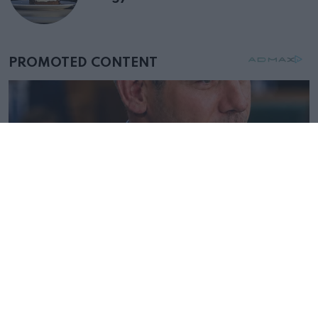
születésnapján – órákkal később
mellettem ült az első osztályon