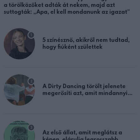
a törölközőket adták át nekem, majd azt
suttogták: „Apa, el kell mondanunk az igazat”
5 színésznő, akikről nem tudtad,
hogy fiúként születtek
A Dirty Dancing törölt jelenete
megerősíti azt, amit mindannyian
sejtettünk
Az első állat, amit meglátsz a
képen, elárulja legrosszabb