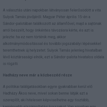
A választás utáni napokban látványosan felerősödött a vita
Sulyok Tamás jövőjéről. Magyar Péter április 15-én a
Sándor-palotában találkozott az államfővel, majd a sajtónak
arról beszélt, hogy önkéntes távozásra kérte, és azt is
jelezte: ha ez nem történik meg, akkor
alkotmánymódosítással és további jogszabályi lépésekkel
teremthetnek új helyzetet. Sulyok Tamás jelenleg hivatalban
lévő köztársasági elnök, ezt a Sándor-palota hivatalos oldala
is rögzíti.
Hadházy neve már a közbeszéd része
A politikai találgatásokban egyre gyakrabban kerül elő
Hadházy Ákos neve, mivel sokan benne látják azt a
szereplőt, aki hitelesen képviselhetne egy tisztább,
keményebb elszámoltatási korszakot. Van azonban egy