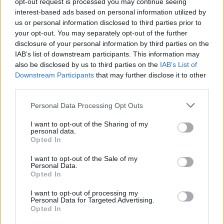
opt-out request is processed you may continue seeing
interest-based ads based on personal information utilized by
us or personal information disclosed to third parties prior to
your opt-out. You may separately opt-out of the further
disclosure of your personal information by third parties on the
IAB’s list of downstream participants. This information may
also be disclosed by us to third parties on the
IAB’s List of
Downstream Participants
that may further disclose it to other
third parties.
Please note that this website/app uses one or more Google
Personal Data Processing Opt Outs
services and may gather and store information including but
not limited to your visit or usage behaviour. You may click to
I want to opt-out of the Sharing of my
personal data.
grant or deny consent to Google and its third-party tags to
Opted In
use your data for below specified purposes in below Google
consent section.
I want to opt-out of the Sale of my
Oszd meg ezt a posztot:
Personal Data.
Opted In
Whatsapp
Reddit
Share
I want to opt-out of processing my
Personal Data for Targeted Advertising.
via
Opted In
Email