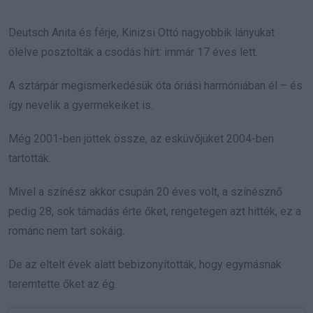
Deutsch Anita és férje, Kinizsi Ottó nagyobbik lányukat
ölelve posztolták a csodás hírt: immár 17 éves lett.
A sztárpár megismerkedésük óta óriási harmóniában él – és
így nevelik a gyermekeiket is.
Még 2001-ben jöttek össze, az esküvőjüket 2004-ben
tartották.
Mivel a színész akkor csupán 20 éves volt, a színésznő
pedig 28, sok támadás érte őket, rengetegen azt hitték, ez a
románc nem tart sokáig.
De az eltelt évek alatt bebizonyították, hogy egymásnak
teremtette őket az ég.