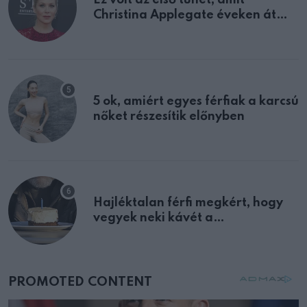
Ez volt az első tünet, amit
Christina Applegate éveken át
félreértett, pedig a szklerózis
multiplex egyértelmű jele volt
5 ok, amiért egyes férfiak a karcsú
nőket részesítik előnyben
Hajléktalan férfi megkért, hogy
vegyek neki kávét a
születésnapján – órákkal később
mellettem ült az első osztályon