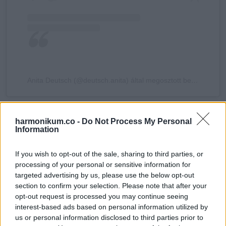
Anita Deutsch (@deutsch.anita) által megosztott bejegyzés
harmonikum.co -
Do Not Process My Personal
Information
Oszd meg ezt a posztot:
If you wish to opt-out of the sale, sharing to third parties, or
processing of your personal or sensitive information for
Whatsapp
Reddit
Share
targeted advertising by us, please use the below opt-out
via
section to confirm your selection. Please note that after your
opt-out request is processed you may continue seeing
Email
interest-based ads based on personal information utilized by
us or personal information disclosed to third parties prior to