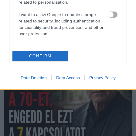
related to personalization.
67 évesen utaztam először Máltára, és úgy
döntöttem,
I want to allow Google to enable storage
related to security, including authentication
functionality and fraud prevention, and other
user protection.
LEGÚJABB POSZTOK:
CONFIRM
Data Deletion
Data Access
Privacy Policy