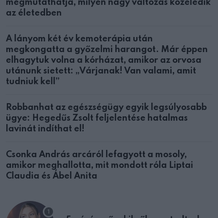
megmutathatja, milyen nagy változás közeledik
az életedben
A lányom két év kemoterápia után
megkongatta a győzelmi harangot. Már éppen
elhagytuk volna a kórházat, amikor az orvosa
utánunk sietett: „Várjanak! Van valami, amit
tudniuk kell”
Robbanhat az egészségügy egyik legsúlyosabb
ügye: Hegedűs Zsolt feljelentése hatalmas
lavinát indíthat el!
Csonka András arcáról lefagyott a mosoly,
amikor meghallotta, mit mondott róla Liptai
Claudia és Ábel Anita