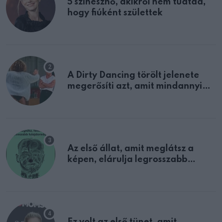
5 színésznő, akikről nem tudtad,
hogy fiúként születtek
A Dirty Dancing törölt jelenete
megerősíti azt, amit mindannyian
sejtettünk
Az első állat, amit meglátsz a
képen, elárulja legrosszabb
tulajdonságodat