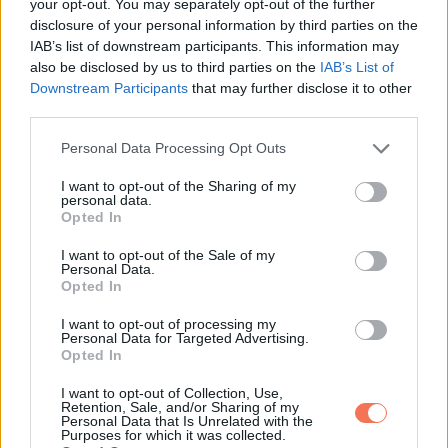
your opt-out. You may separately opt-out of the further
disclosure of your personal information by third parties on the
ELŐZŐ POSZT
IAB’s list of downstream participants. This information may
Megdöbbentő visszamenőleges
also be disclosed by us to third parties on the
IAB’s List of
Downstream Participants
that may further disclose it to other
nyugdíjemelkedés jöhet 2024-ben: ezek az
third parties.
új összegek, amiket a magyar nyugdíjasok
kaphatnak
Please note that this website/app uses one or more Google
Personal Data Processing Opt Outs
services and may gather and store information including but
not limited to your visit or usage behaviour. You may click to
I want to opt-out of the Sharing of my
personal data.
grant or deny consent to Google and its third-party tags to
Opted In
use your data for below specified purposes in below Google
consent section.
I want to opt-out of the Sale of my
Personal Data.
KÖVETKEZŐ POSZT
Opted In
Magyar hírességek, akik képtelenek
I want to opt-out of processing my
megélni a nyugdíjukból
Personal Data for Targeted Advertising.
Opted In
I want to opt-out of Collection, Use,
Retention, Sale, and/or Sharing of my
Personal Data that Is Unrelated with the
Purposes for which it was collected.
További bejegyzések