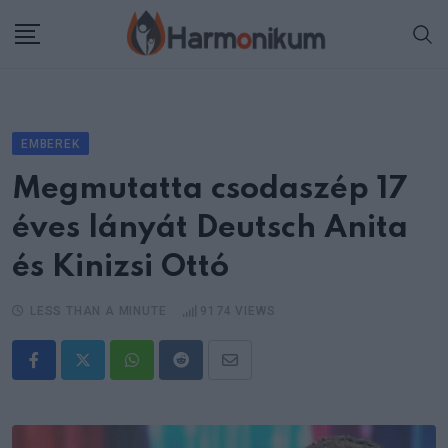
Skip
to
content
EMBEREK
Megmutatta csodaszép 17
éves lányát Deutsch Anita
és Kinizsi Ottó
LESS THAN A MINUTE
9174
VIEWS
Whatsapp
Reddit
Share
via
Email