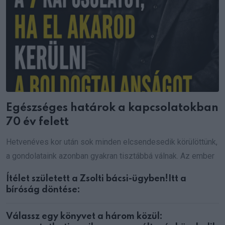
Egészséges határok a kapcsolatokban
70 év felett
Hetvenéves kor után sok minden elcsendesedik körülöttünk,
a gondolataink azonban gyakran tisztábbá válnak. Az ember
Ítélet született a Zsolti bácsi-ügyben!Itt a
bíróság döntése:
Válassz egy könyvet a három közül: