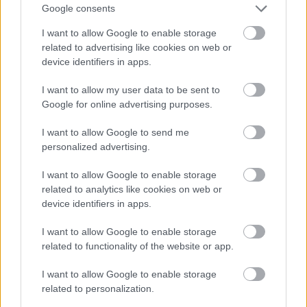
Ez a hét próbára teheti az érzelmi stabilitásodat, de ha bízol
Google consents
magadban, könnyen megoldhatod a felmerülő nehézségeket.
I want to allow Google to enable storage
Hét év szerencse vár, ha kedvelés és a „sok szerencsét”
related to advertising like cookies on web or
beírása után gördítesz lejjebb!
device identifiers in apps.
I want to allow my user data to be sent to
**BAK**
Google for online advertising purposes.
A hosszú hétvégét illetően vegyes érzésekkel telhet el ez a
I want to allow Google to send me
hét, és nehezen találod a lelkesedést. A Mars és a Plútó
personalized advertising.
szembenállása konfliktusokat hozhat, ami távolságot
I want to allow Google to enable storage
idézhet elő közted és mások között. Próbáld meg elengedni
related to analytics like cookies on web or
az elvárásaidat, és koncentrálj a saját belső békéd
device identifiers in apps.
megőrzésére.
I want to allow Google to enable storage
related to functionality of the website or app.
Nehéz lehet összehangolni a különböző elvárásokat, és
I want to allow Google to enable storage
elfogadni, hogy a dolgok nem mindig alakulnak a terveid
related to personalization.
szerint. Ne feledd, hogy néha a rugalmasság és az