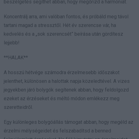
beszélgetés segíthet abban, hogy megőrizd a harmóniát.
Koncentrálj arra, ami valóban fontos, és próbáld meg távol
tartani magad a stressztől. Hét év szerencse vár, ha
kedvelés és a „sok szerencsét” beírása után gördítesz
lejjebb!
**HALAK**
A hosszú hétvége számodra érzelmesebb időszakot
jelenthet, különösen a halottak napja közeledtével. A vizes
jegyekben járó bolygók segítenek abban, hogy feldolgozd
ezeket az érzéseket és méltó módon emlékezz meg
szeretteidről.
Egy különleges bolygóállás támogat abban, hogy megéld az
érzelmi mélységeidet és felszabadítsd a benned