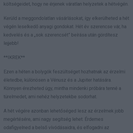
költségeidet, hogy ne érjenek váratlan helyzetek a hétvégén.
Kerüld a meggondolatlan vásárlásokat, így elkerülheted a hét
végén leselkedő anyagi gondokat. Hét év szerencse vár, ha
kedvelés és a „sok szerencsét” beírása után gördítesz
lejjebb!
**IKREK**
Ezen a héten a bolygók feszültséget hozhatnak az érzelmi
életedbe, különösen a Vénusz és a Jupiter hatására.
Könnyen érezheted úgy, mintha mindenki próbára tenné a
türelmedet, ami nehéz helyzetekbe sodorhat.
A hét végére azonban lehetőséged lesz az érzelmek jobb
megértésére, ami nagy segítség lehet. Érdemes
odafigyelned a belső vívódásaidra, és elfogadni az