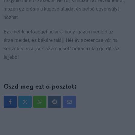
felgyülemlett érzéseket. Ne félj kimutatni az érzelmeidet,
hiszen ez erősíti a kapcsolataidat és belső egyensúlyt
hozhat.
Ez a hét lehetőséget ad arra, hogy igazán megéld az
érzelmeidet, és békére találj. Hét év szerencse vár, ha
kedvelés és a „sok szerencsét” beírása után gördítesz
lejjebb!
Oszd meg ezt a posztot:
Whatsapp
Reddit
Share
via
Email