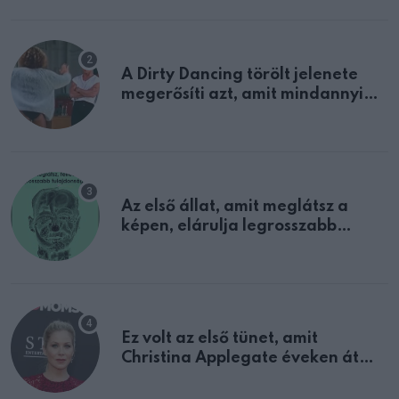
A Dirty Dancing törölt jelenete
megerősíti azt, amit mindannyian
sejtettünk
Az első állat, amit meglátsz a
képen, elárulja legrosszabb
tulajdonságodat
Ez volt az első tünet, amit
Christina Applegate éveken át
félreértett, pedig a szklerózis
multiplex egyértelmű jele volt