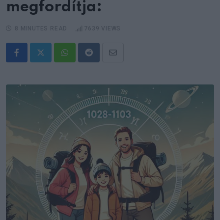
megfordítja:
8 MINUTES READ
7639
VIEWS
Whatsapp
Reddit
Share
via
Email