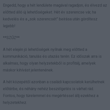
Engedd, hogy a hét lendülete magával ragadjon, és élvezd az
előtted álló új lehetőségeket. Hét év szerencse vár, ha
kedvelés és a „sok szerencsét” beírása után gördítesz
lejjebb!
**SZŰZ**
A hét elején jó lehetőségek nyílnak meg előtted a
kommunikáció, tanulás és utazás terén. Ez időszak arra is
alkalmas, hogy olyan helyzetekből is profitálj, amelyek
máskor kihívást jelentenének.
A hét közepétől azonban a családi kapcsolatok kerülhetnek
előtérbe, és néhány nehéz beszélgetés is várhat rád.
Fontos, hogy türelemmel és megértéssel állj ezekhez a
helyzetekhez.