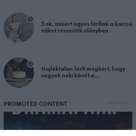
5 ok, amiért egyes férfiak a karcsú
nőket részesítik előnyben
Hajléktalan férfi megkért, hogy
vegyek neki kávét a
születésnapján – órákkal később
mellettem ült az első osztályon