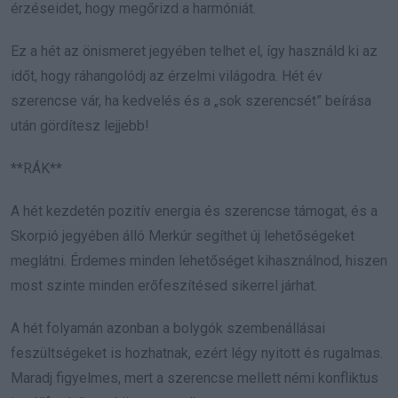
érzéseidet, hogy megőrizd a harmóniát.
Ez a hét az önismeret jegyében telhet el, így használd ki az
időt, hogy ráhangolódj az érzelmi világodra. Hét év
szerencse vár, ha kedvelés és a „sok szerencsét” beírása
után gördítesz lejjebb!
**RÁK**
A hét kezdetén pozitív energia és szerencse támogat, és a
Skorpió jegyében álló Merkúr segíthet új lehetőségeket
meglátni. Érdemes minden lehetőséget kihasználnod, hiszen
most szinte minden erőfeszítésed sikerrel járhat.
A hét folyamán azonban a bolygók szembenállásai
feszültségeket is hozhatnak, ezért légy nyitott és rugalmas.
Maradj figyelmes, mert a szerencse mellett némi konfliktus