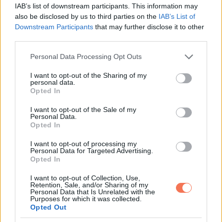
Ez a hét lehetőséget ad arra, hogy új terveket szőj és
IAB’s list of downstream participants. This information may
also be disclosed by us to third parties on the
IAB’s List of
megújítsd a céljaidat. Hét év szerencse vár, ha kedvelés és
Downstream Participants
that may further disclose it to other
a „sok szerencsét” beírása után gördítesz lejjebb!
third parties.
Please note that this website/app uses one or more Google
**NYILAS**
Personal Data Processing Opt Outs
services and may gather and store information including but
not limited to your visit or usage behaviour. You may click to
I want to opt-out of the Sharing of my
A hét elején bizonytalanságot érezhetsz a kapcsolataidban,
personal data.
grant or deny consent to Google and its third-party tags to
Opted In
különösen a Vénusz-Jupiter szembenállás miatt. Ez az
use your data for below specified purposes in below Google
consent section.
aspektus feszültségeket hozhat felszínre, amelyek
I want to opt-out of the Sale of my
Personal Data.
megkérdőjelezhetik a bizalmadat. Próbálj meg higgadt
Opted In
maradni, és ne engedj a bizonytalanságoknak!
I want to opt-out of processing my
Personal Data for Targeted Advertising.
Az optimizmusod segíthet abban, hogy tisztábban lásd a
Opted In
helyzetet, és elkerüld a félreértéseket. Légy türelmes és
I want to opt-out of Collection, Use,
Retention, Sale, and/or Sharing of my
gondold át a döntéseidet alaposan, hogy hosszú távon a
Personal Data that Is Unrelated with the
Purposes for which it was collected.
megfelelő irányba haladj.
Opted Out