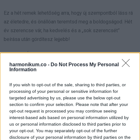
Ez a hét remek lehetőség arra, hogy új szempontból láss rá
az életedre, és önállóan teremtsd meg a boldogságod. Hét
év szerencse vár, ha kedvelés és a „sok szerencsét”
beírása után gördítesz lejjebb!
**SKORPIÓ**
harmonikum.co -
Do Not Process My Personal
Ez a hét különösen kedvező számodra, hiszen az újhold a
Information
Skorpió jegyében lesz. Ez az új ciklus hatalmas lendületet
If you wish to opt-out of the sale, sharing to third parties, or
és friss energiákat hoz, amelyeket érdemes kihasználni.
processing of your personal or sensitive information for
Most minden feltétel adott a változáshoz és megújuláshoz!
targeted advertising by us, please use the below opt-out
section to confirm your selection. Please note that after your
A hét közepe némi feszültséget jelez, főként a szerdai
opt-out request is processed you may continue seeing
interest-based ads based on personal information utilized by
Merkúr-Uránusz szembenállás miatt. Fontos, hogy őrizd
us or personal information disclosed to third parties prior to
meg a higgadtságodat és próbáld elkerülni a vitákat.
your opt-out. You may separately opt-out of the further
disclosure of your personal information by third parties on the