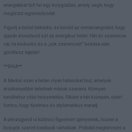
energiákkal tölt fel egy bolygóállás, amely segít, hogy
megőrizd egyensúlyodat.
Figyelj a belső békédre, és kerüld az önmarcangolást, hogy
igazán élvezhesd ezt az energikus hetet. Hét év szerencse
vár, ha kedvelés és a „sok szerencsét” beírása után
gördítesz lejjebb!
**BIKA**
A Merkúr ezen a héten olyan hatásokat hoz, amelyek
érzékenyebbé tehetnek mások szavaira. Könnyen
kerülhetsz vitás helyzetekbe, főként a hét közepén, ezért
fontos, hogy türelmes és diplomatikus maradj.
A pénzügyeid is különös figyelmet igényelnek, hiszen a
bolygók szerint kiadások várhatóak. Próbáld megtervezni a