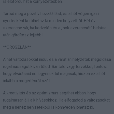
is előfordulhat a környezetedben.
Tartsd meg a pozitív hozzáállást, és a hét végén igazi
nyertesként kerülhetsz ki minden helyzetből. Hét év
szerencse vár, ha kedvelés és a „sok szerencsét” beírása
után gördítesz lejjebb!
**OROSZLÁN**
A hét változásokkal indul, és a váratlan helyzetek megoldása
rugalmasságot kíván tőled. Bár tele vagy tervekkel, fontos,
hogy elvárásaid ne legyenek túl magasak, hiszen ez a hét
inkább a megértésről szól.
A kreativitás és az optimizmus segíthet abban, hogy
rugalmasan állj a kihívásokhoz. Ha elfogadod a változásokat,
még a nehéz helyzetekből is könnyedén jöhetsz ki.