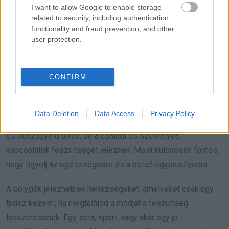
elfogadás hozza a legnagyobb belső nyugalmat.
I want to allow Google to enable storage
related to security, including authentication
functionality and fraud prevention, and other
Ez a hét kiváló lehetőség a fejlődésre és arra, hogy elfogadd
user protection.
a dolgokat, amiket nem tudsz irányítani. Hét év szerencse
vár, ha kedvelés és a „sok szerencsét” beírása után
gördítesz lejjebb!
CONFIRM
**VÍZÖNTŐ**
Data Deletion
Data Access
Privacy Policy
Ez a hét számos lehetőséget tartogat számodra a karriered
és pénzügyeid terén, de a családi és személyes
kapcsolatok feszültséget jeleznek. Most különösen fontos,
hogy figyelj az egészségedre és a belső egyensúlyodra.
A bolygók jelezhetnek nehézségeket, amelyeket csak úgy
tudsz kezelni, ha megtalálod a módját a feszültség
levezetésének. Egy séta, sport, vagy akár egy jó