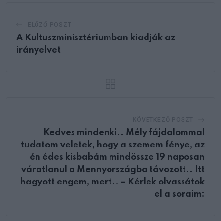
ELŐZŐ POSZT
A Kultuszminisztériumban kiadják az
irányelvet
KÖVETKEZŐ POSZT
Kedves mindenki.. Mély fájdalommal
tudatom veletek, hogy a szemem fénye, az
én édes kisbabám mindössze 19 naposan
váratlanul a Mennyországba távozott.. Itt
hagyott engem, mert.. – Kérlek olvassátok
el a soraim: