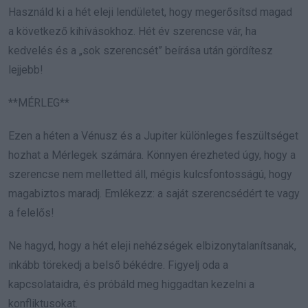
Használd ki a hét eleji lendületet, hogy megerősítsd magad
a következő kihívásokhoz. Hét év szerencse vár, ha
kedvelés és a „sok szerencsét” beírása után gördítesz
lejjebb!
**MÉRLEG**
Ezen a héten a Vénusz és a Jupiter különleges feszültséget
hozhat a Mérlegek számára. Könnyen érezheted úgy, hogy a
szerencse nem melletted áll, mégis kulcsfontosságú, hogy
magabiztos maradj. Emlékezz: a saját szerencsédért te vagy
a felelős!
Ne hagyd, hogy a hét eleji nehézségek elbizonytalanítsanak,
inkább törekedj a belső békédre. Figyelj oda a
kapcsolataidra, és próbáld meg higgadtan kezelni a
konfliktusokat.