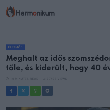
Skip
to
content
ÉLETMÓD
Meghalt az idős szomszédo
tőle, és kiderült, hogy 40 év
10 MINUTES READ
37407
VIEWS
Whatsapp
Reddit