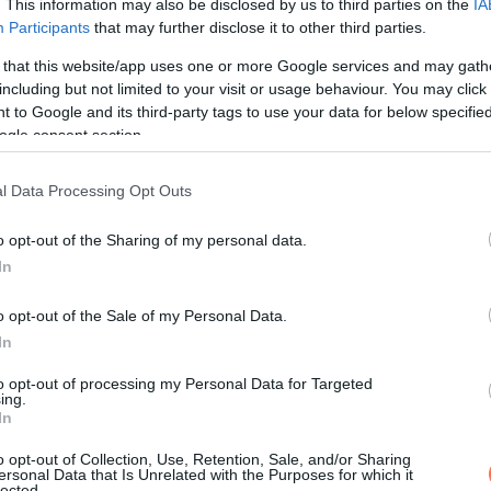
. This information may also be disclosed by us to third parties on the
IA
Participants
that may further disclose it to other third parties.
ól is összeugrott a gyomrom.
 that this website/app uses one or more Google services and may gath
including but not limited to your visit or usage behaviour. You may click 
 hol a rágógumis müzli?”
 to Google and its third-party tags to use your data for below specifi
ogle consent section.
l Data Processing Opt Outs
ementem a konyhába. A levelet letettem az asztalra.
o opt-out of the Sharing of my personal data.
szóltam ki.
In
 fogod csinálni?”
o opt-out of the Sale of my Personal Data.
In
ehetünk Whitmore bácsi kertjébe? Kellene még levél festeni.”
to opt-out of processing my Personal Data for Targeted
ing.
In
o opt-out of Collection, Use, Retention, Sale, and/or Sharing
ersonal Data that Is Unrelated with the Purposes for which it
lected.