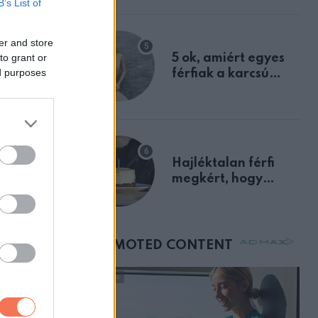
B’s List of
a szklerózis
multiplex
er and store
egyértelmű jele volt
to grant or
5 ok, amiért egyes
ed purposes
férfiak a karcsú
nőket részesítik
előnyben
Hajléktalan férfi
megkért, hogy
vegyek neki kávét a
születésnapján –
órákkal később
mellettem ült az első
osztályon