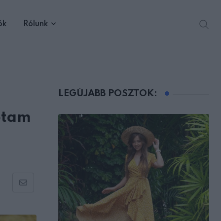
ók
Rólunk
LEGÚJABB POSZTOK:
ptam
Share
via
Email