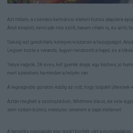
Azt hittem, a csendes kertvárosi életem biztos alapokra épü
Amit elrejtett, nemcsak róla szólt, hanem rólam is, és arról,
Sokáig azt gondoltam, könnyen kiszúrom a hazugságot. Anyá
Legyen tiszta a veranda, legyen rendezett a hajad, és a titkai
Tanya vagyok, 38 éves, két gyerek anyja, egy kedves, jó humo
mert szeretem, ha minden a helyén van.
A legnagyobb gondom eddig az volt, hogy tulipánt ültessek-e
Aztán meghalt a szomszédom, Whitmore bácsi, és vele együt
sem voltam biztos, mennyire ismerem a saját életemet.
A temetés másnapján egy lezárt boríték várt a postaládában.