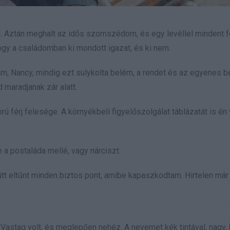
l. Aztán meghalt az idős szomszédom, és egy levéllel mindent fe
 hogy a családomban ki mondott igazat, és ki nem.
m, Nancy, mindig ezt sulykolta belém, a rendet és az egyenes b
d maradjanak zár alatt.
rú férj felesége. A környékbeli figyelőszolgálat táblázatát is é
 a postaláda mellé, vagy nárciszt.
t eltűnt minden biztos pont, amibe kapaszkodtam. Hirtelen már
 Vastag volt, és meglepően nehéz. A nevemet kék tintával, nagy,