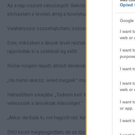
Opted 
Az a nap viszont vánszorgott. Bekötöttem a cipőmet, befontam 
elolvastam a levelet, amíg a hüvelykujjam el nem maszatolta a
Google 
Valahányszor összehajtottam, összerándult bennem valami.
I want t
web or d
Este, miközben a lányok tévét néztek, Richie pedig spagettit
I want t
rajzolódtak ki a sötétedő ég előtt.
purpose
Richie mögém lépett, átölelt deréknál.
I want 
„Ha menni akarsz, veled megyek” mondta. „Nem kell egyedül 
I want t
web or d
Hátradőltem a karjába. „Tudnom kell. Mindig kedves volt. K
I want t
vehessünk a lányoknak édességet.”
or app.
„Akkor derítsük ki, mit hagyott rád. Ketten” felelte, aztán ad
I want t
Ettől kicsit megnyugodtam, de az éjszaka így is szétesett. F
I want t