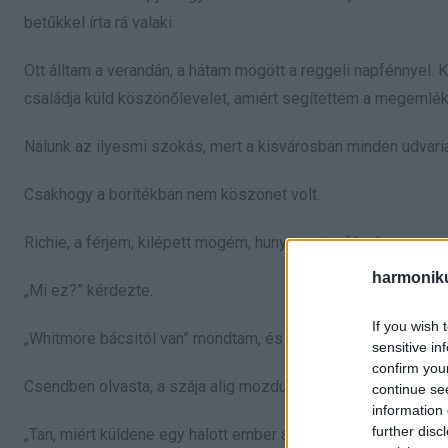
betűkkel írta rá valaki.
Ott álltam a verandán, a hátam mögött a reggeli napfénnyel
családja küld köszönőlevelet, amiért segítettem a megem
Nálunk az ilyesmi szokás, mert a kisvárosban minden udvari
Csakhogy a borítékban nem köszönet volt.
Richie, a férjem, kilépett mögém, hunyorgott a fényben.
harmonik
„Mi ez?” kérdezte.
If you wish 
„Whitmore bácsitól van” mondtam, és a kezébe nyomtam.
sensitive in
confirm you
Csendben olvasta, a szája alig mozdult, mintha magában mon
continue se
information 
further disc
„Tan, miért küldene egy halott ember a saját kertjébe?” nézett