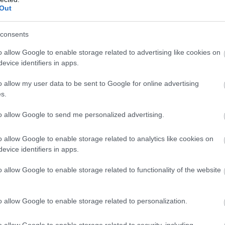
Out
a hajam, letöröltem a lekvárt a gyerekek arcáról. Aztán újra és 
 tintát.
consents
o allow Google to enable storage related to advertising like cookies on
evice identifiers in apps.
 főzött, az ablaknál álltam. A Whitmore-féle almafa ágai csavaro
o allow my user data to be sent to Google for online advertising
s.
to allow Google to send me personalized advertising.
csinálnod.”
o allow Google to enable storage related to analytics like cookies on
evice identifiers in apps.
arácsonykor meg rendszeresen becsúsztatott egy borítéknyi pénz
o allow Google to enable storage related to functionality of the website
ott egy puszit a hajamra, és visszament a vacsorához.
o allow Google to enable storage related to personalization.
orgolódtam, felkeltem, járkáltam a házban. Időnként megálltam a
o allow Google to enable storage related to security, including