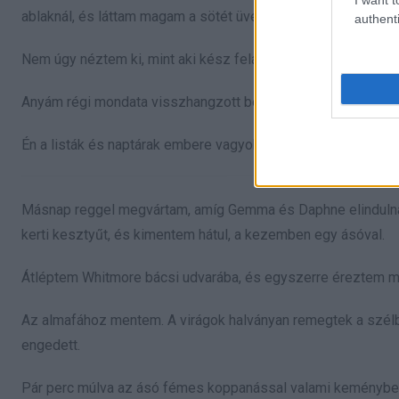
ablaknál, és láttam magam a sötét üvegben, kifakult gumis c
authenti
Nem úgy néztem ki, mint aki kész felásni a múltat.
Anyám régi mondata visszhangzott bennem: „Azt nem lehet örök
Én a listák és naptárak embere vagyok, nem a titkoké. Mégis
Másnap reggel megvártam, amíg Gemma és Daphne elindulnak 
kerti kesztyűt, és kimentem hátul, a kezemben egy ásóval.
Átléptem Whitmore bácsi udvarába, és egyszerre éreztem 
Az almafához mentem. A virágok halványan remegtek a szélb
engedett.
Pár perc múlva az ásó fémes koppanással valami keménybe 