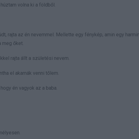
úztam volna ki a földből.
dt, rajta az én nevemmel. Mellette egy fénykép, amin egy harmin
ta meg őket.
kkel rajta állt a születési nevem.
ntha el akarnák venni tőlem.
 hogy én vagyok az a baba.
mélyesen.