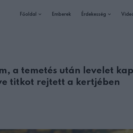
Főoldal
Emberek
Érdekesség
Vide
m, a temetés után levelet ka
e titkot rejtett a kertjében