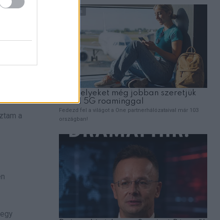
rendben.
úztam a
en
 egy