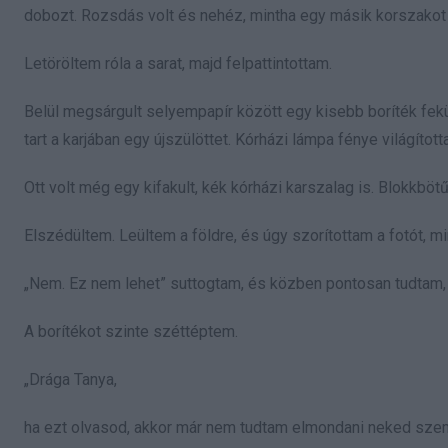
dobozt. Rozsdás volt és nehéz, mintha egy másik korszakot h
Letöröltem róla a sarat, majd felpattintottam.
Belül megsárgult selyempapír között egy kisebb boríték fekü
tart a karjában egy újszülöttet. Kórházi lámpa fénye világítot
Ott volt még egy kifakult, kék kórházi karszalag is. Blokkbötű
Elszédültem. Leültem a földre, és úgy szorítottam a fotót, mi
„Nem. Ez nem lehet” suttogtam, és közben pontosan tudtam,
A borítékot szinte széttéptem.
„Drága Tanya,
ha ezt olvasod, akkor már nem tudtam elmondani neked sze