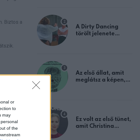
. Biztos a
A Dirty Dancing
törölt jelenete
megerősíti azt, amit
átszik.
mindannyian
sejtettünk
Az első állat, amit
meglátsz a képen,
elárulja legrosszabb
tulajdonságodat
sonal or
ection to
ou may
Ez volt az első tünet,
 personal
amit Christina
out of the
Applegate éveken
 downstream
át félreértett, pedig