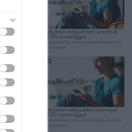
újra
dva
t, hogy
 hátsó