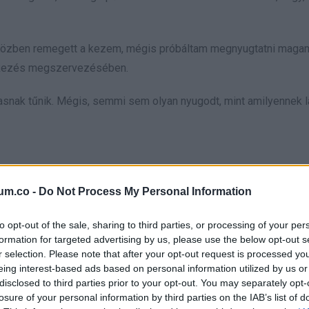
. Közben remegett a kezem, mégis próbáltam megnyugtatni magam
lékezés megszervezésében.
asnak tűnik. Mégis, semmi sem olyan nyugodt, mint amilyennek l
um.co -
Do Not Process My Personal Information
to opt-out of the sale, sharing to third parties, or processing of your per
formation for targeted advertising by us, please use the below opt-out s
r selection. Please note that after your opt-out request is processed y
daná a sorokat.
eing interest-based ads based on personal information utilized by us or
disclosed to third parties prior to your opt-out. You may separately opt-
losure of your personal information by third parties on the IAB’s list of
 fel végül.