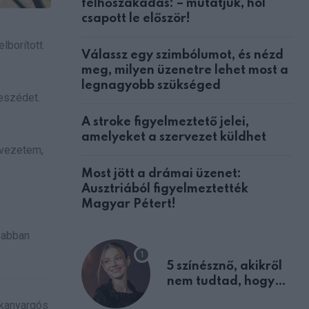
felhőszakadás: – mutatjuk, hol
csapott le először!
lborított.
Válassz egy szimbólumot, és nézd
meg, milyen üzenetre lehet most a
legnagyobb szükséged
eszédet.
A stroke figyelmeztető jelei,
amelyeket a szervezet küldhet
n vezetem,
Most jött a drámai üzenet:
Ausztriából figyelmeztették
Magyar Pétert!
 abban
5 színésznő, akikről
nem tudtad, hogy
fiúként születtek
 kanyargós