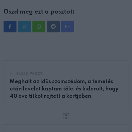
Oszd meg ezt a posztot:
Whatsapp
Reddit
Share
via
Email
ELŐZŐ POSZT
Meghalt az idős szomszédom, a temetés
után levelet kaptam tőle, és kiderült, hogy
40 éve titkot rejtett a kertjében