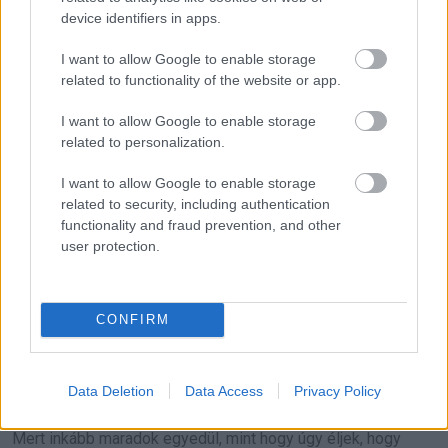
Aki közös jövőt akar, nem sétál ki, és nem hagy szakítós
device identifiers in apps.
levelet a pincérnőnél.
I want to allow Google to enable storage
related to functionality of the website or app.
Aki házasságra kész, nem használja fegyverként az
eljegyzést.
I want to allow Google to enable storage
related to personalization.
Nem azért veszített el azon az estén egy leendő feleséget,
I want to allow Google to enable storage
mert nem akartam felezni a számlát.
related to security, including authentication
functionality and fraud prevention, and other
Azért veszített el, mert megmutatta, hogy a szeretete
user protection.
feltételekhez kötött, rejtett próbákhoz, és néma
büntetéshez.
CONFIRM
Adja el a gyűrűt.
Vegyen belőle egy kis józan belátást.
Data Deletion
Data Access
Privacy Policy
Mert inkább maradok egyedül, mint hogy úgy éljek, hogy