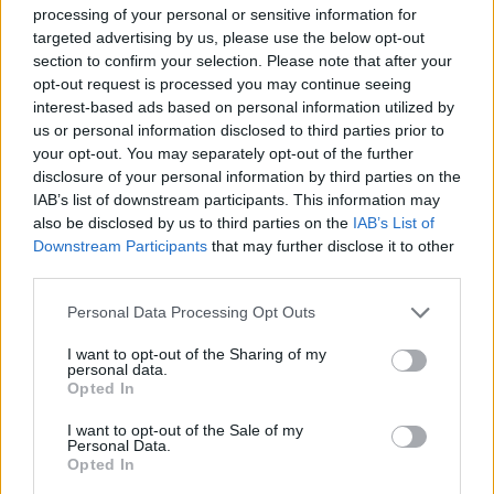
processing of your personal or sensitive information for
Könny szúrt a szemembe, de nem csak a fájdalomtól, hanem
targeted advertising by us, please use the below opt-out
section to confirm your selection. Please note that after your
a dühtől is.
opt-out request is processed you may continue seeing
interest-based ads based on personal information utilized by
Teszt?
us or personal information disclosed to third parties prior to
your opt-out. You may separately opt-out of the further
Hét év után?
disclosure of your personal information by third parties on the
IAB’s list of downstream participants. This information may
Akit szeretsz, azt nem vizsgáztatod.
also be disclosed by us to third parties on the
IAB’s List of
Downstream Participants
that may further disclose it to other
third parties.
A szerelem nem csapda, és nem egy előre felépített próba.
Please note that this website/app uses one or more Google
Personal Data Processing Opt Outs
Nem szervezel drága Valentin-napi vacsorát azért, hogy
services and may gather and store information including but
not limited to your visit or usage behaviour. You may click to
I want to opt-out of the Sharing of my
megnézd, kifizeti-e a felét, és ebből döntöd el,
personal data.
grant or deny consent to Google and its third-party tags to
Opted In
„megérdemel-e” egy gyűrűt.
use your data for below specified purposes in below Google
consent section.
I want to opt-out of the Sale of my
Ha tényleg a partnerség számít, akkor beszélni kell róla. El
Personal Data.
Opted In
lehet mondani, hogy szeretnéd tudatosabban megosztani a