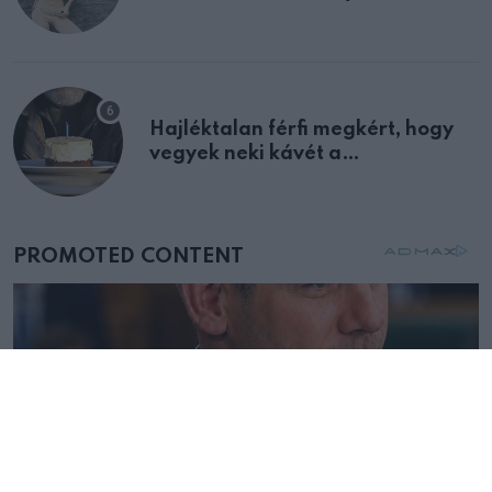
Hajléktalan férfi megkért, hogy
vegyek neki kávét a
születésnapján – órákkal később
mellettem ült az első osztályon