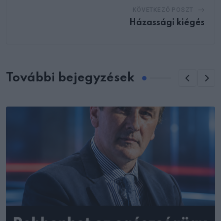
KÖVETKEZŐ POSZT
Házassági kiégés
További bejegyzések