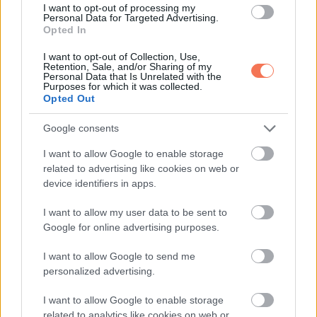
költségeket. Le lehet ülni, és felnőtt módon megbeszélni a
I want to opt-out of processing my
Personal Data for Targeted Advertising.
pénzt, az elvárásokat, a jövőt.
Opted In
I want to opt-out of Collection, Use,
Ehelyett ő egy romantikus estét rögtönzött feleletválasztós
Retention, Sale, and/or Sharing of my
Personal Data that Is Unrelated with the
tesztté.
Purposes for which it was collected.
Opted Out
És amikor nem azt válaszoltam, amit hallani akart, ő
Google consents
ítélkezett.
I want to allow Google to enable storage
Csakhogy ezzel nem engem minősített.
related to advertising like cookies on web or
device identifiers in apps.
Saját magát buktatta le.
I want to allow my user data to be sent to
Google for online advertising purposes.
Mert az igazság egyszerű:
I want to allow Google to send me
Egy férfi, aki hét évig szeret, nem 190 dolláron méri a
personalized advertising.
kapcsolatot.
I want to allow Google to enable storage
related to analytics like cookies on web or