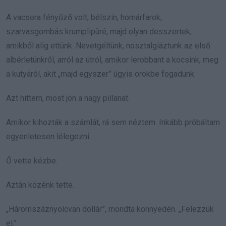
A vacsora fényűző volt, bélszín, homárfarok,
szarvasgombás krumplipüré, majd olyan desszertek,
amikből alig ettünk. Nevetgéltünk, nosztalgiáztunk az első
albérletünkről, arról az útról, amikor lerobbant a kocsink, meg
a kutyáról, akit „majd egyszer” úgyis örökbe fogadunk.
Azt hittem, most jön a nagy pillanat.
Amikor kihozták a számlát, rá sem néztem. Inkább próbáltam
egyenletesen lélegezni.
Ő vette kézbe.
Aztán közénk tette.
„Háromszáznyolcvan dollár”, mondta könnyedén. „Felezzük
el.”