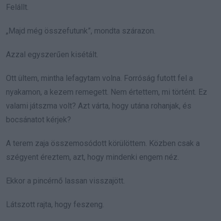
Felállt.
„Majd még összefutunk”, mondta szárazon.
Azzal egyszerűen kisétált.
Ott ültem, mintha lefagytam volna. Forróság futott fel a
nyakamon, a kezem remegett. Nem értettem, mi történt. Ez
valami játszma volt? Azt várta, hogy utána rohanjak, és
bocsánatot kérjek?
A terem zaja összemosódott körülöttem. Közben csak a
szégyent éreztem, azt, hogy mindenki engem néz.
Ekkor a pincérnő lassan visszajött.
Látszott rajta, hogy feszeng.