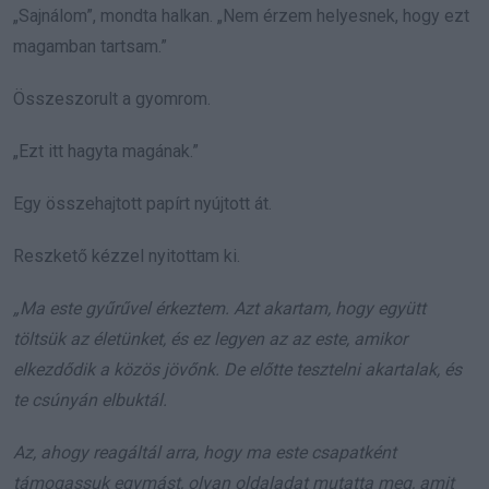
„Sajnálom”, mondta halkan. „Nem érzem helyesnek, hogy ezt
magamban tartsam.”
Összeszorult a gyomrom.
„Ezt itt hagyta magának.”
Egy összehajtott papírt nyújtott át.
Reszkető kézzel nyitottam ki.
„Ma este gyűrűvel érkeztem. Azt akartam, hogy együtt
töltsük az életünket, és ez legyen az az este, amikor
elkezdődik a közös jövőnk. De előtte tesztelni akartalak, és
te csúnyán elbuktál.
Az, ahogy reagáltál arra, hogy ma este csapatként
támogassuk egymást, olyan oldaladat mutatta meg, amit