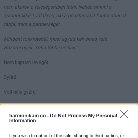
nem akarok a feleségemben látni. Nehéz elhinni a
‘mindörökké’-t valakivel, aki a pénztárcáját fontosabbnak
tartja, mint a partnerséget.
Mindent tönkretettél, most együtt kell élned vele.
Hazamegyek. Soha többé ne hívj.”
Nem kaptam levegőt.
Gyűrű.
Volt nála gyűrű.
Évek óta vártam. Közben azon gondolkodtam, mikor áll
készen, és néha azon is, hogy vajon én elég vagyok-e. Most
harmonikum.co -
Do Not Process My Personal
Information
pedig kiderült, hogy az eljegyzés, amiről álmodoztam, egy
számla mögé volt eldugva, mint valami csapda.
If you wish to opt-out of the sale, sharing to third parties, or