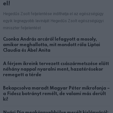
el!
Hegedűs Zsolt feljelentése indíthatja el az egészségügy
egyik legnagyobb lavináját Hegedűs Zsolt egészségügyi
miniszter feljelentést
Csonka András arcáról lefagyott a mosoly,
amikor meghallotta, mit mondott róla Liptai
Claudia és Ábel Anita
A férjem ikreink tervezett császármetszése előtt
néhány nappal nyaralni ment, hazatérésekor
remegett a térde
Bekapcsolva maradt Magyar Péter mikrofonja –
a Fidesz botrányt remélt, de valami más derült
ki!
Nyári Dia megkönnyebbülve mesélt kislányáról: