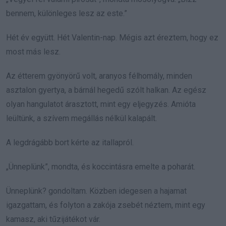
bennem, különleges lesz az este.”
Hét év együtt. Hét Valentin-nap. Mégis azt éreztem, hogy ez
most más lesz.
Az étterem gyönyörű volt, aranyos félhomály, minden
asztalon gyertya, a bárnál hegedű szólt halkan. Az egész
olyan hangulatot árasztott, mint egy eljegyzés. Amióta
leültünk, a szívem megállás nélkül kalapált.
A legdrágább bort kérte az itallapról.
„Ünneplünk”, mondta, és koccintásra emelte a poharát.
Ünneplünk? gondoltam. Közben idegesen a hajamat
igazgattam, és folyton a zakója zsebét néztem, mint egy
kamasz, aki tűzijátékot vár.