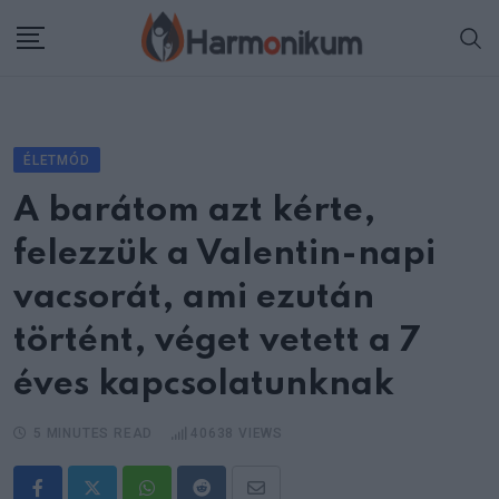
Skip
to
content
ÉLETMÓD
A barátom azt kérte,
felezzük a Valentin-napi
vacsorát, ami ezután
történt, véget vetett a 7
éves kapcsolatunknak
5 MINUTES READ
40638
VIEWS