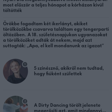
most először a teljes hónapot a kórházon kívül
töltötték
Örökbe fogadtam két ikerlányt, akiket
törölközőkbe csavarva találtam egy tengerparti
öltözőben. A 18. születésnapjukon ugyanazokat
a törölközőket adták át nekem, majd azt
suttogták: „Apa, el kell mondanunk az igazat”
5 színésznő, akikről nem tudtad,
hogy fiúként születtek
A Dirty Dancing törölt jelenete
megerősíti azt, amit mindannyian