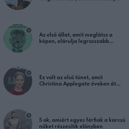
sejtettünk
Az első állat, amit meglátsz a
képen, elárulja legrosszabb
tulajdonságodat
Ez volt az első tünet, amit
Christina Applegate éveken át
félreértett, pedig a szklerózis
multiplex egyértelmű jele volt
5 ok, amiért egyes férfiak a karcsú
nőket részesítik előnyben