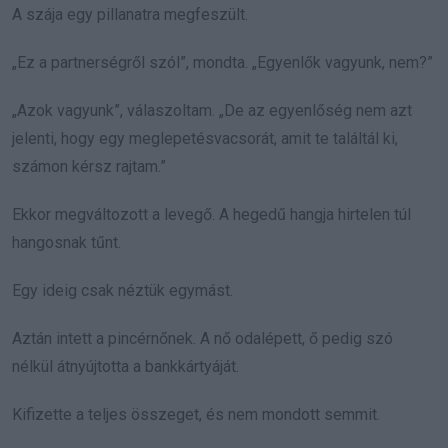
A szája egy pillanatra megfeszült.
„Ez a partnerségről szól”, mondta. „Egyenlők vagyunk, nem?”
„Azok vagyunk”, válaszoltam. „De az egyenlőség nem azt
jelenti, hogy egy meglepetésvacsorát, amit te találtál ki,
számon kérsz rajtam.”
Ekkor megváltozott a levegő. A hegedű hangja hirtelen túl
hangosnak tűnt.
Egy ideig csak néztük egymást.
Aztán intett a pincérnőnek. A nő odalépett, ő pedig szó
nélkül átnyújtotta a bankkártyáját.
Kifizette a teljes összeget, és nem mondott semmit.