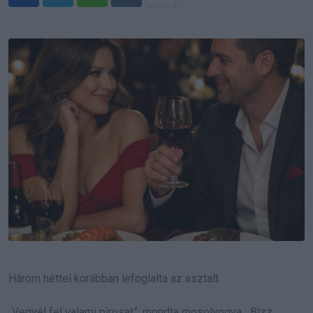
Whatsapp
Reddit
Share
via
Email
Három héttel korábban lefoglalta az asztalt.
„Vegyél fel valami pirosat”, mondta mosolyogva. „Bízz