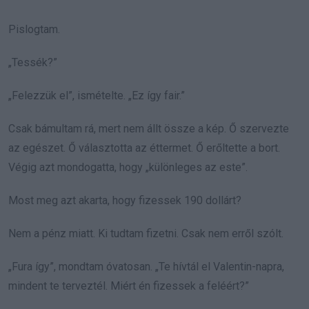
Pislogtam.
„Tessék?”
„Felezzük el”, ismételte. „Ez így fair.”
Csak bámultam rá, mert nem állt össze a kép. Ő szervezte
az egészet. Ő választotta az éttermet. Ő erőltette a bort.
Végig azt mondogatta, hogy „különleges az este”.
Most meg azt akarta, hogy fizessek 190 dollárt?
Nem a pénz miatt. Ki tudtam fizetni. Csak nem erről szólt.
„Fura így”, mondtam óvatosan. „Te hívtál el Valentin-napra,
mindent te terveztél. Miért én fizessek a feléért?”