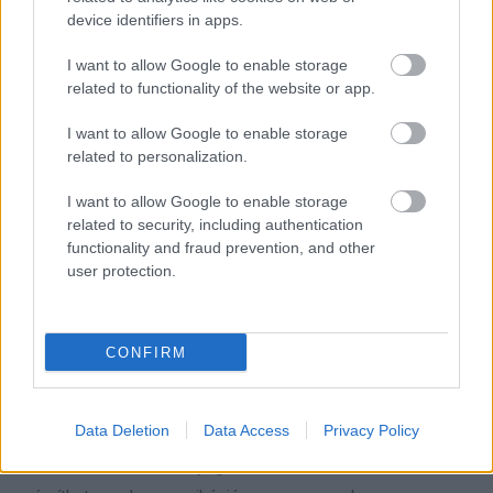
találkozásokra számíthatnak.
device identifiers in apps.
Egészséged érdekében figyelj oda arra, hogy
I want to allow Google to enable storage
related to functionality of the website or app.
kiegyensúlyozott maradj, és ne hagyd, hogy a túl sok
tevékenység eluralkodjon rajtad.
I want to allow Google to enable storage
related to personalization.
Hét év szerencse vár, ha kedvelés és a „sok
I want to allow Google to enable storage
szerencsét” beírása után gördítesz lejjebb!
related to security, including authentication
functionality and fraud prevention, and other
Bak (december 22. – január 19.)
user protection.
Ebben a hónapban a karriered terén érkező új lehetőségek
különösen fontosak lesznek számodra. A kemény munka
CONFIRM
végre beérik, és a befektetett energia meghozza a
gyümölcsét. Anyagi helyzeted pozitív irányba mozdul el, új
Data Deletion
Data Access
Privacy Policy
projektekben vagy akár előléptetésben részesülhetsz.
Szerelmi életedben is nyugalomra és stabilitásra