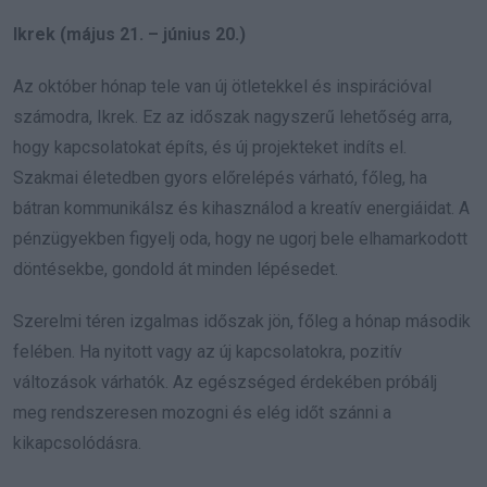
Ikrek (május 21. – június 20.)
Az október hónap tele van új ötletekkel és inspirációval
számodra, Ikrek. Ez az időszak nagyszerű lehetőség arra,
hogy kapcsolatokat építs, és új projekteket indíts el.
Szakmai életedben gyors előrelépés várható, főleg, ha
bátran kommunikálsz és kihasználod a kreatív energiáidat. A
pénzügyekben figyelj oda, hogy ne ugorj bele elhamarkodott
döntésekbe, gondold át minden lépésedet.
Szerelmi téren izgalmas időszak jön, főleg a hónap második
felében. Ha nyitott vagy az új kapcsolatokra, pozitív
változások várhatók. Az egészséged érdekében próbálj
meg rendszeresen mozogni és elég időt szánni a
kikapcsolódásra.