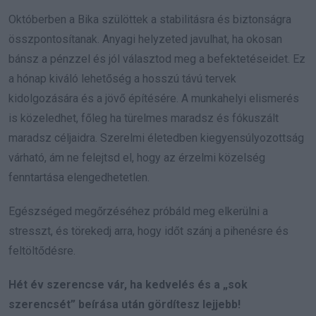
Októberben a Bika szülöttek a stabilitásra és biztonságra
összpontosítanak. Anyagi helyzeted javulhat, ha okosan
bánsz a pénzzel és jól választod meg a befektetéseidet. Ez
a hónap kiváló lehetőség a hosszú távú tervek
kidolgozására és a jövő építésére. A munkahelyi elismerés
is közeledhet, főleg ha türelmes maradsz és fókuszált
maradsz céljaidra. Szerelmi életedben kiegyensúlyozottság
várható, ám ne felejtsd el, hogy az érzelmi közelség
fenntartása elengedhetetlen.
Egészséged megőrzéséhez próbáld meg elkerülni a
stresszt, és törekedj arra, hogy időt szánj a pihenésre és
feltöltődésre.
Hét év szerencse vár, ha kedvelés és a „sok
szerencsét” beírása után gördítesz lejjebb!