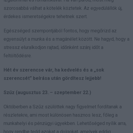
szorosabbá válhat a kötelék köztetek. Az egyedülállók új,
érdekes ismeretségekre tehetnek szert.
Egészséged szempontjából fontos, hogy megőrizd az
egyensúlyt a munka és a magánélet között. Ne hagyd, hogy a
stressz eluralkodjon rajtad, időnként szánj időt a
feltöltődésre.
Hét év szerencse vár, ha kedvelés és a „sok
szerencsét” beírása után gördítesz lejjebb!
Szűz (augusztus 23. – szeptember 22.)
Októberben a Szűz szülöttek nagy figyelmet fordítanak a
részletekre, ami most különösen hasznos lesz, főleg a
munkahelyi és pénzügyi ügyekben. Lehetőséged nyílik arra,
hogy rendbe tedd azokat a dolgokat, amelyek eddig