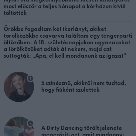
Nyári Dia megkönnyebbülve mesélt kislányáról:
most először a teljes hónapot a kórházon kívül
töltötték
Örökbe fogadtam két ikerlányt, akiket
törölközőkbe csavarva találtam egy tengerparti
öltözőben. A 18. születésnapjukon ugyanazokat
a törölközőket adták át nekem, majd azt
suttogták: „Apa, el kell mondanunk az igazat”
5 színésznő, akikről nem tudtad,
hogy fiúként születtek
A Dirty Dancing törölt jelenete
megerősíti azt, amit mindannyian