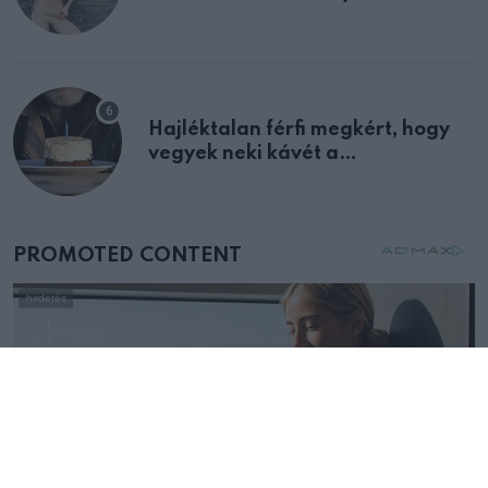
Hajléktalan férfi megkért, hogy
vegyek neki kávét a
születésnapján – órákkal később
mellettem ült az első osztályon