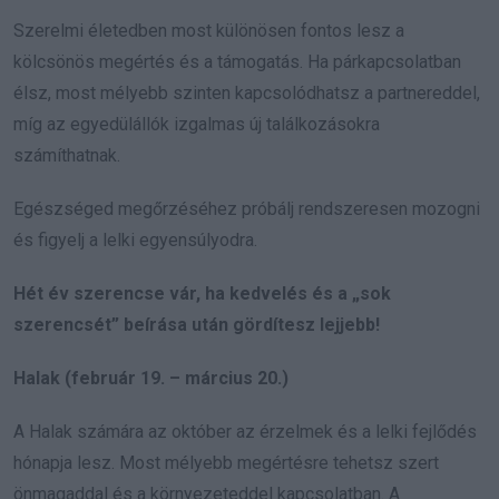
Szerelmi életedben most különösen fontos lesz a
kölcsönös megértés és a támogatás. Ha párkapcsolatban
élsz, most mélyebb szinten kapcsolódhatsz a partnereddel,
míg az egyedülállók izgalmas új találkozásokra
számíthatnak.
Egészséged megőrzéséhez próbálj rendszeresen mozogni
és figyelj a lelki egyensúlyodra.
Hét év szerencse vár, ha kedvelés és a „sok
szerencsét” beírása után gördítesz lejjebb!
Halak (február 19. – március 20.)
A Halak számára az október az érzelmek és a lelki fejlődés
hónapja lesz. Most mélyebb megértésre tehetsz szert
önmagaddal és a környezeteddel kapcsolatban. A