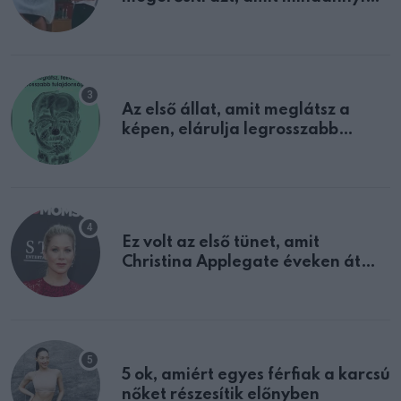
sejtettünk
Az első állat, amit meglátsz a
képen, elárulja legrosszabb
tulajdonságodat
Ez volt az első tünet, amit
Christina Applegate éveken át
félreértett, pedig a szklerózis
multiplex egyértelmű jele volt
5 ok, amiért egyes férfiak a karcsú
nőket részesítik előnyben