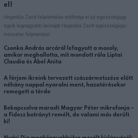
el!
Hegedűs Zsolt feljelentése indíthatja el az egészségügy
egyik legnagyobb lavináját Hegedűs Zsolt egészségügyi
miniszter feljelentést
Csonka András arcáról lefagyott a mosoly,
amikor meghallotta, mit mondott róla Liptai
Claudia és Ábel Anita
A férjem ikreink tervezett császármetszése előtt
néhány nappal nyaralni ment, hazatérésekor
remegett a térde
Bekapcsolva maradt Magyar Péter mikrofonja –
a Fidesz botrányt remélt, de valami más derült
ki!