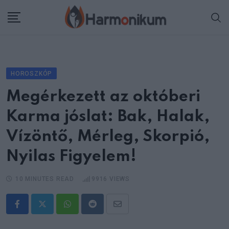
Skip
to
content
HOROSZKÓP
Megérkezett az októberi
Karma jóslat: Bak, Halak,
Vízöntő, Mérleg, Skorpió,
Nyilas Figyelem!
10 MINUTES READ
9916
VIEWS
Whatsapp
Reddit
Share
via