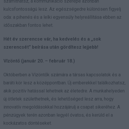
számíthatsz, a kommunikáció szerepe azonban
kulcsfontosságú lesz. Az egészségedre különösen figyelj
oda: a pihenés és a lelki egyensúly helyreállítása ebben az
időszakban fontos lehet.
Hét év szerencse vár, ha kedvelés és a „sok
szerencsét” beírása után gördítesz lejjebb!
Vízöntő (január 20. – február 18.)
Októberben a Vízöntők számára a társas kapcsolatok és a
baráti kör lesz a középpontban. Új emberekkel találkozhatsz,
akik pozitív hatással lehetnek az életedre. A munkahelyeden
új ötletek születhetnek, és lehetőséged lesz arra, hogy
innovatív megoldásokkal hozzájárulj a csapat sikeréhez. A
pénzügyek terén azonban legyél óvatos, és kerüld el a
kockázatos döntéseket.