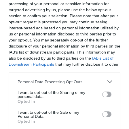
processing of your personal or sensitive information for
Skorpió (október 23. – november 21.)
targeted advertising by us, please use the below opt-out
section to confirm your selection. Please note that after your
opt-out request is processed you may continue seeing
Az október különösen intenzív hónap lesz a Skorpió
interest-based ads based on personal information utilized by
számára. Ez az időszak a belső átalakulásokról és a
us or personal information disclosed to third parties prior to
személyes növekedésről szól. Új lehetőségek nyílnak meg
your opt-out. You may separately opt-out of the further
disclosure of your personal information by third parties on the
előtted, de fontos, hogy hallgass a megérzéseidre, és ne
IAB’s list of downstream participants. This information may
félj a változásoktól. A munkahelyeden is elismerésre
also be disclosed by us to third parties on the
IAB’s List of
számíthatsz, ha kitartóan dolgozol és kiaknázod a
Downstream Participants
that may further disclose it to other
third parties.
lehetőségeket.
Please note that this website/app uses one or more Google
Personal Data Processing Opt Outs
Szerelmi életedben szenvedélyes és intenzív időszakra
services and may gather and store information including but
not limited to your visit or usage behaviour. You may click to
I want to opt-out of the Sharing of my
számíthatsz. Ne félj kimondani az érzéseidet, mert ez segít
personal data.
grant or deny consent to Google and its third-party tags to
Opted In
elmélyíteni a kapcsolataidat.
use your data for below specified purposes in below Google
consent section.
I want to opt-out of the Sale of my
Egészséged szempontjából figyelj oda a mentális jólétedre.
Personal Data.
Opted In
Próbálj időt szánni a meditációra vagy más lelki