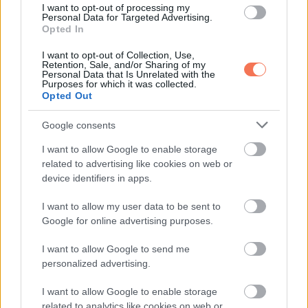
gyakorlatokra.
I want to opt-out of processing my
Personal Data for Targeted Advertising.
Opted In
Hét év szerencse vár, ha kedvelés és a „sok
I want to opt-out of Collection, Use,
szerencsét” beírása után gördítesz lejjebb!
Retention, Sale, and/or Sharing of my
Personal Data that Is Unrelated with the
Purposes for which it was collected.
Nyilas (november 22. – december 21.)
Opted Out
Google consents
Nyilas, az október számodra a kalandok és új lehetőségek
hónapja lesz. Lehetőséged nyílik arra, hogy új célokat tűzz ki
I want to allow Google to enable storage
magad elé, és izgalmas kihívásokkal találkozz. A
related to advertising like cookies on web or
device identifiers in apps.
karrieredben gyors változásokra számíthatsz, de ne feledd,
hogy a kitartás és a pozitív hozzáállás segít elérni a
I want to allow my user data to be sent to
Google for online advertising purposes.
céljaidat.
I want to allow Google to send me
Szerelmi életedben a nyitottság és a spontaneitás most
personalized advertising.
különösen fontos. Ha kapcsolatban vagy, próbálj
I want to allow Google to enable storage
újraéleszteni a szenvedélyt, az egyedülállók pedig izgalmas
related to analytics like cookies on web or