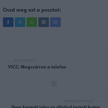
Oszd meg ezt a posztot:
Whatsapp
Reddit
Share
via
Email
ELŐZŐ POSZT
VICC: Megcsörren a telefon
KÖVETKEZŐ POSZT
Ilyen karmát jelez az általad tartott kutya