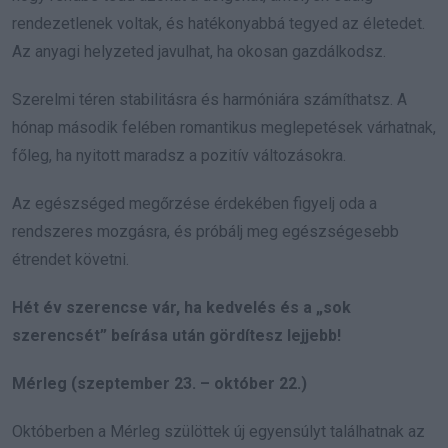
rendezetlenek voltak, és hatékonyabbá tegyed az életedet.
Az anyagi helyzeted javulhat, ha okosan gazdálkodsz.
Szerelmi téren stabilitásra és harmóniára számíthatsz. A
hónap második felében romantikus meglepetések várhatnak,
főleg, ha nyitott maradsz a pozitív változásokra.
Az egészséged megőrzése érdekében figyelj oda a
rendszeres mozgásra, és próbálj meg egészségesebb
étrendet követni.
Hét év szerencse vár, ha kedvelés és a „sok
szerencsét” beírása után gördítesz lejjebb!
Mérleg (szeptember 23. – október 22.)
Októberben a Mérleg szülöttek új egyensúlyt találhatnak az