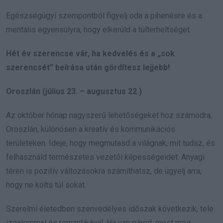
Egészségügyi szempontból figyelj oda a pihenésre és a
mentális egyensúlyra, hogy elkerüld a túlterheltséget.
Hét év szerencse vár, ha kedvelés és a „sok
szerencsét” beírása után gördítesz lejjebb!
Oroszlán (július 23. – augusztus 22.)
Az október hónap nagyszerű lehetőségeket hoz számodra,
Oroszlán, különösen a kreatív és kommunikációs
területeken. Ideje, hogy megmutasd a világnak, mit tudsz, és
felhasználd természetes vezetői képességeidet. Anyagi
téren is pozitív változásokra számíthatsz, de ügyelj arra,
hogy ne költs túl sokat.
Szerelmi életedben szenvedélyes időszak következik, tele
izgalommal és romantikával. Ha van párod, most még