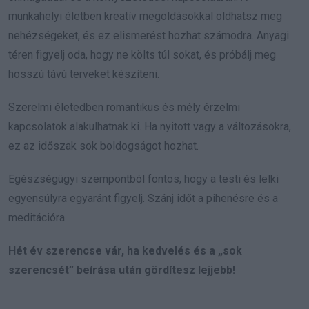
munkahelyi életben kreatív megoldásokkal oldhatsz meg
nehézségeket, és ez elismerést hozhat számodra. Anyagi
téren figyelj oda, hogy ne költs túl sokat, és próbálj meg
hosszú távú terveket készíteni.
Szerelmi életedben romantikus és mély érzelmi
kapcsolatok alakulhatnak ki. Ha nyitott vagy a változásokra,
ez az időszak sok boldogságot hozhat.
Egészségügyi szempontból fontos, hogy a testi és lelki
egyensúlyra egyaránt figyelj. Szánj időt a pihenésre és a
meditációra.
Hét év szerencse vár, ha kedvelés és a „sok
szerencsét” beírása után gördítesz lejjebb!