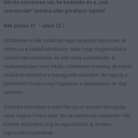
Hét év szerencse vár, ha kedvelés és a „sok
szerencsét” beírása után gördítesz lejjebb!
Rák (június 21. – július 22.)
Októberben a Rák szülöttek nagy hangsúlyt helyeznek az
otthon és a család kérdéseire. Ideje, hogy megerősítsd a
családi kapcsolataidat, és időt szánj szeretteidre. A
munkahelyeden most inkább a háttérben maradva, de kitartó
munkával érheted el a legnagyobb sikereket. Ne aggódj, a
befektetett munka meg fogja hozni a gyümölcsét, de légy
türelmes.
Szerelmi életedben a stabilitás és az érzelmi támogatás
most nagyon fontos lesz. Ha van partnered, a mélyebb lelki
kötelék erősödhet, míg az egyedülállók új, értékes
kapcsolatot találhatnak.