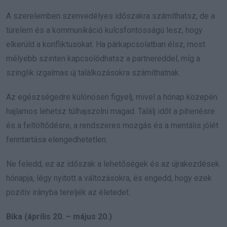
A szerelemben szenvedélyes időszakra számíthatsz, de a
türelem és a kommunikáció kulcsfontosságú lesz, hogy
elkerüld a konfliktusokat. Ha párkapcsolatban élsz, most
mélyebb szinten kapcsolódhatsz a partnereddel, míg a
szinglik izgalmas új találkozásokra számíthatnak.
Az egészségedre különösen figyelj, mivel a hónap közepén
hajlamos lehetsz túlhajszolni magad. Találj időt a pihenésre
és a feltöltődésre, a rendszeres mozgás és a mentális jólét
fenntartása elengedhetetlen.
Ne feledd, ez az időszak a lehetőségek és az újrakezdések
hónapja, légy nyitott a változásokra, és engedd, hogy ezek
pozitív irányba tereljék az életedet.
Bika (április 20. – május 20.)