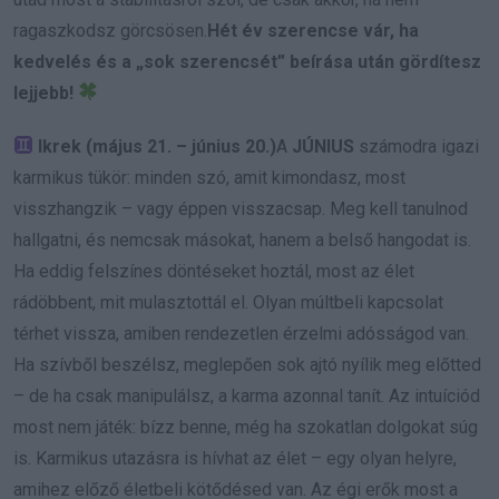
ragaszkodsz görcsösen.
Hét év szerencse vár, ha
kedvelés és a „sok szerencsét” beírása után gördítesz
lejjebb!
Ikrek (május 21. – június 20.)
A
JÚNIUS
számodra igazi
karmikus tükör: minden szó, amit kimondasz, most
visszhangzik – vagy éppen visszacsap. Meg kell tanulnod
hallgatni, és nemcsak másokat, hanem a belső hangodat is.
Ha eddig felszínes döntéseket hoztál, most az élet
rádöbbent, mit mulasztottál el. Olyan múltbeli kapcsolat
térhet vissza, amiben rendezetlen érzelmi adósságod van.
Ha szívből beszélsz, meglepően sok ajtó nyílik meg előtted
– de ha csak manipulálsz, a karma azonnal tanít. Az intuíciód
most nem játék: bízz benne, még ha szokatlan dolgokat súg
is. Karmikus utazásra is hívhat az élet – egy olyan helyre,
amihez előző életbeli kötődésed van. Az égi erők most a