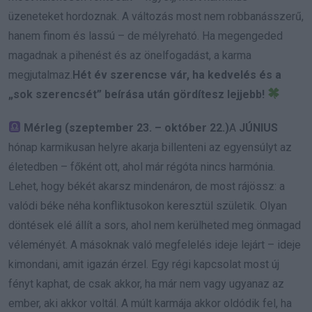
üzeneteket hordoznak. A változás most nem robbanásszerű,
hanem finom és lassú – de mélyreható. Ha megengeded
magadnak a pihenést és az önelfogadást, a karma
megjutalmaz.
Hét év szerencse vár, ha kedvelés és a
„sok szerencsét” beírása után gördítesz lejjebb!
Mérleg (szeptember 23. – október 22.)
A
JÚNIUS
hónap karmikusan helyre akarja billenteni az egyensúlyt az
életedben – főként ott, ahol már régóta nincs harmónia.
Lehet, hogy békét akarsz mindenáron, de most rájössz: a
valódi béke néha konfliktusokon keresztül születik. Olyan
döntések elé állít a sors, ahol nem kerülheted meg önmagad
véleményét. A másoknak való megfelelés ideje lejárt – ideje
kimondani, amit igazán érzel. Egy régi kapcsolat most új
fényt kaphat, de csak akkor, ha már nem vagy ugyanaz az
ember, aki akkor voltál. A múlt karmája akkor oldódik fel, ha