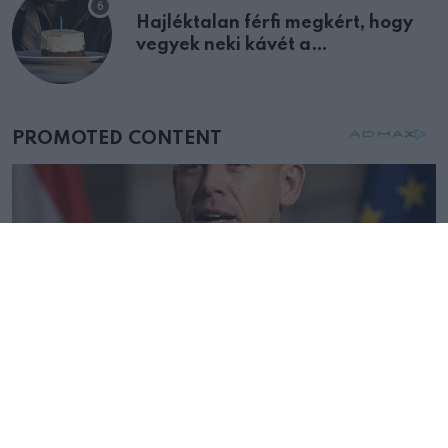
Hajléktalan férfi megkért, hogy
vegyek neki kávét a
születésnapján – órákkal később
mellettem ült az első osztályon