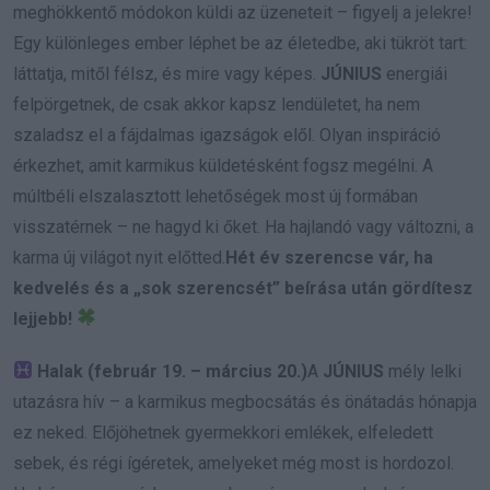
meghökkentő módokon küldi az üzeneteit – figyelj a jelekre!
Egy különleges ember léphet be az életedbe, aki tükröt tart:
láttatja, mitől félsz, és mire vagy képes.
JÚNIUS
energiái
felpörgetnek, de csak akkor kapsz lendületet, ha nem
szaladsz el a fájdalmas igazságok elől. Olyan inspiráció
érkezhet, amit karmikus küldetésként fogsz megélni. A
múltbéli elszalasztott lehetőségek most új formában
visszatérnek – ne hagyd ki őket. Ha hajlandó vagy változni, a
karma új világot nyit előtted.
Hét év szerencse vár, ha
kedvelés és a „sok szerencsét” beírása után gördítesz
lejjebb!
Halak (február 19. – március 20.)
A
JÚNIUS
mély lelki
utazásra hív – a karmikus megbocsátás és önátadás hónapja
ez neked. Előjöhetnek gyermekkori emlékek, elfeledett
sebek, és régi ígéretek, amelyeket még most is hordozol.