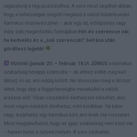
ragaszkodj a régi pozícióidhoz. A sors most segíthet abban,
hogy a nehézségek mögött meglásd a valódi küldetésedet.
Karmikus elismerés jöhet – akár egy díj, előléptetés vagy
mély lelki megerősítés formájában.
Hét év szerencse vár,
ha kedvelés és a „sok szerencsét” beírása után
gördítesz lejjebb!
Vízöntő (január 20. – február 18.)
A
JÚNIUS
a karmikus
szabadság hónapja számodra – de ehhez előbb meg kell
látnod, mi az, ami eddig kötött. Ne tévesszen meg a látszat:
lehet, hogy épp a függetlenségbe menekültél a valódi
érzések elől. Olyan visszatérő élethelyzet érkezhet, ahol
most végre másként dönthetsz, mint korábban. Ha bátor
vagy, lezárhatsz egy karmikus kört, ami évek óta visszatart.
Most megtanulhatod, hogy az igazi szabadság nem kívül van
– hanem belül, a szíved mélyén. A sors szokatlan,