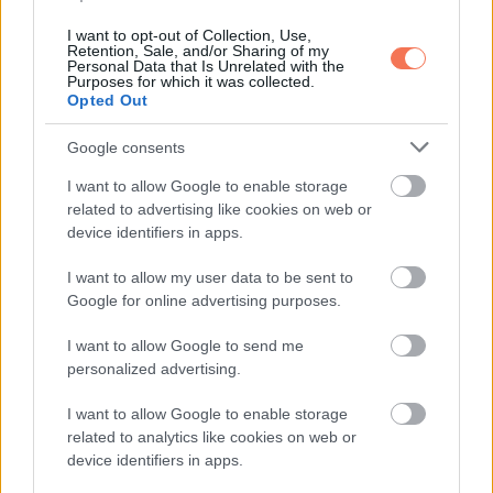
érhet egy olyan témában, amivel hónapok óta küzdesz. A
I want to opt-out of Collection, Use,
Retention, Sale, and/or Sharing of my
sors most arra kér, hogy hidd el: nem véletlenül jártál be
Personal Data that Is Unrelated with the
Purposes for which it was collected.
ennyi utat. Egy régi tanítás újra előkerülhet – lehet könyv,
Opted Out
személy vagy épp egy mondat, ami mélyen megérint.
Google consents
Karmikus kapcsolatot is hozhat ez a hónap, ami nem biztos,
hogy örökre szól – de örökre megváltoztat. Légy nyitott a
I want to allow Google to enable storage
related to advertising like cookies on web or
más vallások, kultúrák, szellemi rendszerek felé – a kulcs
device identifiers in apps.
most ott rejlik. Egy utazás lehetőségét is kínálhatja az
univerzum – akár fizikai, akár spirituális szinten.
JÚNIUS
a
I want to allow my user data to be sent to
Google for online advertising purposes.
bővülés ideje, de csak akkor, ha előtte rendet tettél
magadban. A hazugságokat most nem tűri a karma – sem
I want to allow Google to send me
másokét, sem a sajátjaidat. Bölcsebb vagy, mint gondolod –
personalized advertising.
használd ezt arra, hogy másokat is felemelj. Egy régóta
I want to allow Google to enable storage
dédelgetett álmod most végre megmozdulhat – de tőled
related to analytics like cookies on web or
függ, hogy valóra válik-e.
Hét év szerencse vár, ha
device identifiers in apps.
kedvelés és a „sok szerencsét” beírása után gördítesz