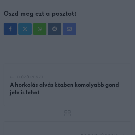
Oszd meg ezt a posztot:
Whatsapp
Reddit
Share
via
Email
ELŐZŐ POSZT
A horkolás alvás közben komolyabb gond
jele is lehet