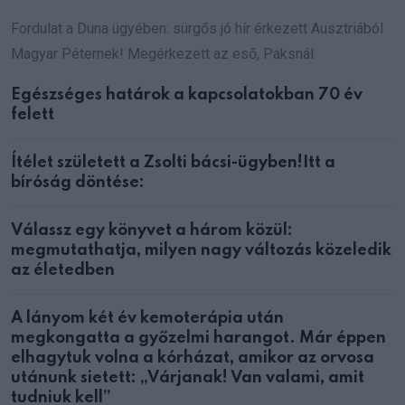
Fordulat a Duna ügyében: sürgős jó hír érkezett Ausztriából
Magyar Péternek! Megérkezett az eső, Paksnál
Egészséges határok a kapcsolatokban 70 év
felett
Ítélet született a Zsolti bácsi-ügyben!Itt a
bíróság döntése:
Válassz egy könyvet a három közül:
megmutathatja, milyen nagy változás közeledik
az életedben
A lányom két év kemoterápia után
megkongatta a győzelmi harangot. Már éppen
elhagytuk volna a kórházat, amikor az orvosa
utánunk sietett: „Várjanak! Van valami, amit
tudniuk kell”