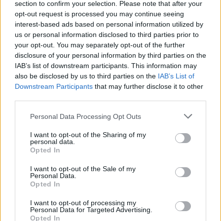
szembenézni velük, a karma kegyelmet hoz. Egy korábbi
section to confirm your selection. Please note that after your
opt-out request is processed you may continue seeing
árulás tanulsága most újra megmutatkozik, de ezúttal már
interest-based ads based on personal information utilized by
nem esel ugyanabba a csapdába. Egy kapcsolat lezárása
us or personal information disclosed to third parties prior to
vagy újraindítása is napirenden lehet – attól függően, mennyi
your opt-out. You may separately opt-out of the further
disclosure of your personal information by third parties on the
tanulságot vontál le. A belső átalakulásod most minden
IAB’s list of downstream participants. This information may
külső eseményt felülír.
JÚNIUS
energiája segít neked abban,
also be disclosed by us to third parties on the
IAB’s List of
hogy végre levetkőzd a régi énképeket. A szexualitásod,
Downstream Participants
that may further disclose it to other
third parties.
szenvedélyed, erőd most karmikus jelentőséget kap –
tisztul vagy pusztít, te döntöd el. Olyan spirituális
Please note that this website/app uses one or more Google
Personal Data Processing Opt Outs
services and may gather and store information including but
tapasztalat is érhet, ami új szemszögből láttatja az életed.
not limited to your visit or usage behaviour. You may click to
I want to opt-out of the Sharing of my
Ne félj elengedni azt, ami már meghalt benned – így tudsz
personal data.
grant or deny consent to Google and its third-party tags to
Opted In
újjászületni.
Hét év szerencse vár, ha kedvelés és a „sok
use your data for below specified purposes in below Google
consent section.
szerencsét” beírása után gördítesz lejjebb!
I want to opt-out of the Sale of my
Personal Data.
Opted In
Nyilas (november 22. – december 21.)
A
JÚNIUS
I want to opt-out of processing my
különös módon kapcsolja össze a múlt és a jövő szálait –
Personal Data for Targeted Advertising.
Opted In
mintha hirtelen minden értelmet nyerne. Megvilágosodás