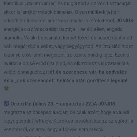
Karmikus jutalom vár rád, ha megőrzöd a szíved tisztaságát
akkor is, amikor mások bántanak. Olyan múltbeli tettért
érkezhet elismerés, amit talán már te is elfelejtettél.
JÚNIUS
energiája a szívcsakrádat tisztítja – ne állj ellen, engedd
áramolni. Valaki bocsánatot kérhet tőled, és neked döntened
kell: megőrzöd a sebet, vagy begyógyítod. Az intuíciód most
iszonyú erős: amit megérzel, az szinte mindig igaz. Ezen a
nyáron a belső erőd újra éled, és elkezdesz visszatalálni a
valódi önmagadhoz.
Hét év szerencse vár, ha kedvelés
és a „sok szerencsét” beírása után gördítesz lejjebb!
Oroszlán (július 23. – augusztus 22.)
A
JÚNIUS
megrázza az önképed alapjait, de csak azért, hogy a valódi
ragyogásodat felfedje. Karmikus leckéket kapsz az egóról, a
vezetésről, és arról, hogy a fényed nem mások