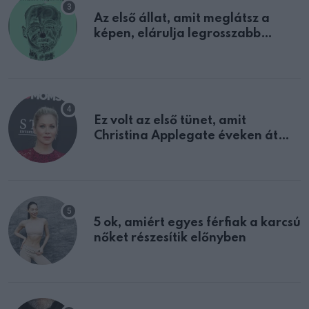
Az első állat, amit meglátsz a
képen, elárulja legrosszabb
tulajdonságodat
Ez volt az első tünet, amit
Christina Applegate éveken át
félreértett, pedig a szklerózis
multiplex egyértelmű jele volt
5 ok, amiért egyes férfiak a karcsú
nőket részesítik előnyben