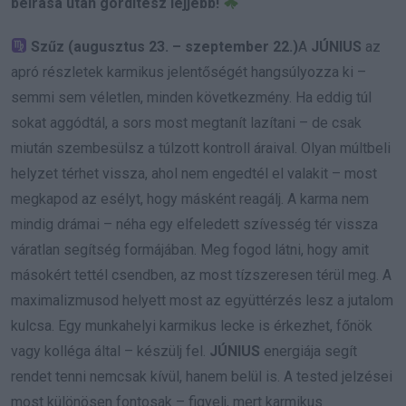
beírása után gördítesz lejjebb!
Szűz (augusztus 23. – szeptember 22.)
A
JÚNIUS
az
apró részletek karmikus jelentőségét hangsúlyozza ki –
semmi sem véletlen, minden következmény. Ha eddig túl
sokat aggódtál, a sors most megtanít lazítani – de csak
miután szembesülsz a túlzott kontroll áraival. Olyan múltbeli
helyzet térhet vissza, ahol nem engedtél el valakit – most
megkapod az esélyt, hogy másként reagálj. A karma nem
mindig drámai – néha egy elfeledett szívesség tér vissza
váratlan segítség formájában. Meg fogod látni, hogy amit
másokért tettél csendben, az most tízszeresen térül meg. A
maximalizmusod helyett most az együttérzés lesz a jutalom
kulcsa. Egy munkahelyi karmikus lecke is érkezhet, főnök
vagy kolléga által – készülj fel.
JÚNIUS
energiája segít
rendet tenni nemcsak kívül, hanem belül is. A tested jelzései
most különösen fontosak – figyelj, mert karmikus