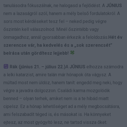
tanulásodra fókuszálnak, ne halogasd a fejlődést. A
JÚNIUS
nem a lazaságról szól, hanem a mély belső fordulatokról. A
sors most kérdéseket tesz fel – neked pedig végre
őszintén kell válaszolnod. Minél őszintébb vagy
önmagadhoz, annál gyorsabban érkezik a feloldozás.
Hét év
szerencse vár, ha kedvelés és a „sok szerencsét”
beírása után gördítesz lejjebb!
Rák (június 21. – július 22.)
A
JÚNIUS
elhozza számodra
a lelki katarzist, amire talán már hónapok óta vágysz. A
múltad most nem üldöz, hanem tanít: engedd meg neki, hogy
végre a javadra dolgozzon. Családi karma mozgolódik
benned – olyan terhek, amiket nem is a te hibád miatt
cipelsz. Ez a hónap lehetőséget ad a mély megbocsátásra,
ami felszabadít téged is, és másokat is. Ha könnyeket
ejtesz, az most gyógyító lesz, ne tartsd vissza őket.