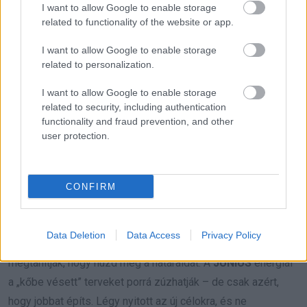
I want to allow Google to enable storage
lejjebb!
related to functionality of the website or app.
I want to allow Google to enable storage
Bak (december 22. – január 19.)
A
JÚNIUS
hónapjában
related to personalization.
a karma a struktúrákra, felelősségre és sorsfeladatokra
irányítja a figyelmed. Ha túl merev voltál, most széttörik az,
I want to allow Google to enable storage
related to security, including authentication
amit görcsösen próbáltál egyben tartani. De ha alázattal és
functionality and fraud prevention, and other
bölcsességgel közelíted meg a nehézségeket, csodálatos
user protection.
jutalmak jönnek. Egy régóta húzódó munkahelyi ügy vagy
pénzügyi kérdés most végre megoldódhat – de csak ha
tisztességes voltál. A múltbéli döntéseid most gyümölcsöt
CONFIRM
hoznak – vagy tanítanak. Ne lepődj meg, ha vezetői feladat
vagy tanácsadói szerep talál rád: a karma most emel, ha
Data Deletion
Data Access
Privacy Policy
megdolgoztál érte. Ha túl sokat vállaltál mások helyett, most
megtanítják, hogy húzd meg a határaidat. A
JÚNIUS
energiái
a „kőbe vésett” terveket porrá zúzhatják – de csak azért,
hogy jobbat építs. Légy nyitott az új célokra, és ne