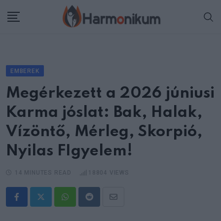
Skip
to
content
EMBEREK
Megérkezett a 2026 júniusi
Karma jóslat: Bak, Halak,
Vízöntő, Mérleg, Skorpió,
Nyilas FIgyelem!
14 MINUTES READ
18804
VIEWS
Whatsapp
Reddit
Share
via