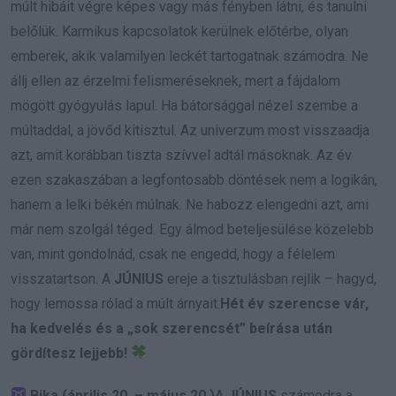
múlt hibáit végre képes vagy más fényben látni, és tanulni
belőlük. Karmikus kapcsolatok kerülnek előtérbe, olyan
emberek, akik valamilyen leckét tartogatnak számodra. Ne
állj ellen az érzelmi felismeréseknek, mert a fájdalom
mögött gyógyulás lapul. Ha bátorsággal nézel szembe a
múltaddal, a jövőd kitisztul. Az univerzum most visszaadja
azt, amit korábban tiszta szívvel adtál másoknak. Az év
ezen szakaszában a legfontosabb döntések nem a logikán,
hanem a lelki békén múlnak. Ne habozz elengedni azt, ami
már nem szolgál téged. Egy álmod beteljesülése közelebb
van, mint gondolnád, csak ne engedd, hogy a félelem
visszatartson. A
JÚNIUS
ereje a tisztulásban rejlik – hagyd,
hogy lemossa rólad a múlt árnyait.
Hét év szerencse vár,
ha kedvelés és a „sok szerencsét” beírása után
gördítesz lejjebb!
Bika (április 20. – május 20.)
A
JÚNIUS
számodra a