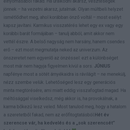
elnyomásából fakad. Ha uralkodni akarsz, veszteségek
jönnek – ha vezetni akarsz, jutalmak. Olyan múltbeli helyzet
ismétlődhet meg, ahol korábban önző voltál – most esélyt
kapsz javítani. Karmikus visszatérés lehet egy ex vagy egy
korábbi barát formájában – tanulj abból, amit akkor nem
vettél észre. A belső nagyság nem harsány, hanem csendes
erő – ezt most megmutatja neked az univerzum. Az
önszeretet nem egyenlő az önzéssel: ezt a különbséget
most már nem hagyja figyelmen kívül a sors.
JÚNIUS
napfénye most a sötét árnyékaidra is rávilágít – ne menekülj,
nézz szembe velük. Lehetőséged lesz egy generációs
minta megtörésére, ami miatt eddig visszafogtad magad. Ha
méltósággal viselkedsz, még akkor is, ha provokálnak, a
karma bőkezű lesz veled. Most tanulod meg, hogy a hatalom
a szeretetből fakad, nem az erőfitogtatásból.
Hét év
szerencse vár, ha kedvelés és a „sok szerencsét”