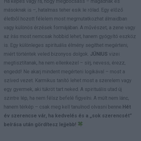
Ha képes vagy rá, hogy megbocsáss – magadnak és
másoknak is –, hatalmas teher esik le rólad. Egy előző
életből hozott félelem most megmutatkozhat álmaidban
vagy különös érzések formájában. A művészet, a zene vagy
az írás most nemcsak hobbid lehet, hanem gyógyító eszköz
is. Egy különleges spirituális élmény segíthet megérteni,
miért történtek veled bizonyos dolgok.
JÚNIUS
vizei
megtisztítanak, ha nem ellenkezel – sírj, nevess, érezz,
engedd! Ne akarj mindent megérteni logikával – most a
szíved vezet. Karmikus tanító lehet most a szerelem vagy
egy gyermek, aki tükröt tart neked. A spirituális utad új
szintre lép, ha nem félsz befelé figyelni. A múlt nem lánc,
hanem térkép – csak meg kell tanulnod olvasni benne.
Hét
év szerencse vár, ha kedvelés és a „sok szerencsét”
beírása után gördítesz lejjebb!