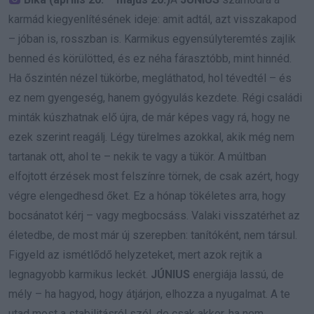
karmád kiegyenlítésének ideje: amit adtál, azt visszakapod
– jóban is, rosszban is. Karmikus egyensúlyteremtés zajlik
benned és körülötted, és ez néha fárasztóbb, mint hinnéd.
Ha őszintén nézel tükörbe, megláthatod, hol tévedtél – és
ez nem gyengeség, hanem gyógyulás kezdete. Régi családi
minták kúszhatnak elő újra, de már képes vagy rá, hogy ne
ezek szerint reagálj. Légy türelmes azokkal, akik még nem
tartanak ott, ahol te – nekik te vagy a tükör. A múltban
elfojtott érzések most felszínre törnek, de csak azért, hogy
végre elengedhesd őket. Ez a hónap tökéletes arra, hogy
bocsánatot kérj – vagy megbocsáss. Valaki visszatérhet az
életedbe, de most már új szerepben: tanítóként, nem társul.
Figyeld az ismétlődő helyzeteket, mert azok rejtik a
legnagyobb karmikus leckét.
JÚNIUS
energiája lassú, de
mély – ha hagyod, hogy átjárjon, elhozza a nyugalmat. A te
utad most a stabilitásról szól, de csak akkor, ha nem