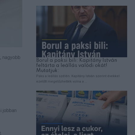
t, nagyobb
i jobban
.