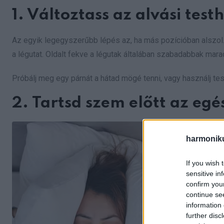
1. Változtass az alvási test
Az egyik legegyszerűbb lépés az, ha más pozícióban alszol. 
a légutat. Oldalt fekve a légutak általában szabadabbak mara
Próbálj meg egy párnát a hátad mögé tenni, vagy használj test
2. Tartsd szem előtt az egé
harmonik
If you wish 
sensitive in
confirm you
continue se
information 
further disc