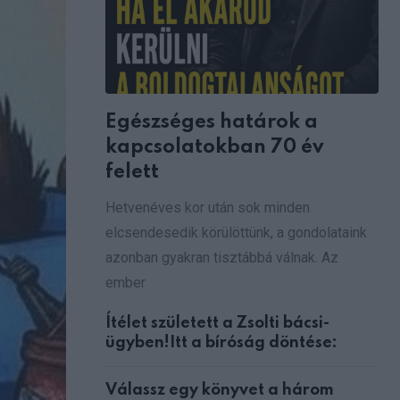
Egészséges határok a
kapcsolatokban 70 év
felett
Hetvenéves kor után sok minden
elcsendesedik körülöttünk, a gondolataink
azonban gyakran tisztábbá válnak. Az
ember
Ítélet született a Zsolti bácsi-
ügyben!Itt a bíróság döntése:
Válassz egy könyvet a három