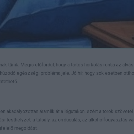
ak tűnik. Mégis előfordul, hogy a tartós horkolás rontja az alvás
 húzódó egészségi probléma jele. Jó hír, hogy sok esetben ottho
ntethető.
en akadályozottan áramlik át a légutakon, ezért a torok szövetei
i testhelyzet, a túlsúly, az orrdugulás, az alkoholfogyasztás va
gfelelő megoldást.