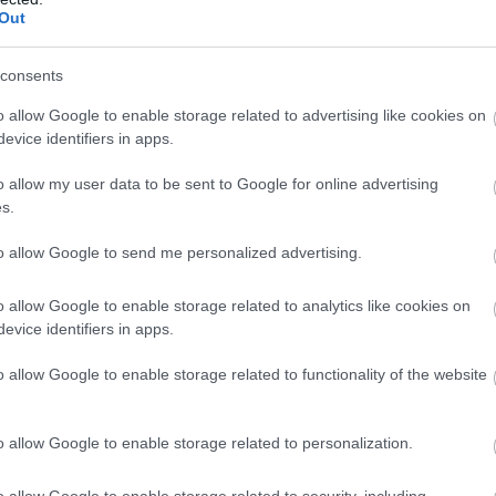
taidat
Out
zájon át történő légzésre, ez pedig gyakran fokozza a horkolást
consents
o allow Google to enable storage related to advertising like cookies on
evice identifiers in apps.
o allow my user data to be sent to Google for online advertising
s.
to allow Google to send me personalized advertising.
o allow Google to enable storage related to analytics like cookies on
evice identifiers in apps.
o allow Google to enable storage related to functionality of the website
a torok nyálkáját, ami könnyebben okoz horkolást. Ha napközben
kenhet.
o allow Google to enable storage related to personalization.
z függ a terheléstől és az időjárástól is.
o allow Google to enable storage related to security, including