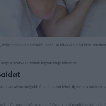
, ezért a horkolás erősebb lehet. Ha lefekvés előtt iszol alkohol
t, hogy a szervezetednek legyen ideje lebontani.
saidat
radsz, az alvás mélyebb és nehezebb lehet, ilyenkor a torok izma
sz fel. A nyugodt, kényelmes hálókörnyezet szintén sokat számít