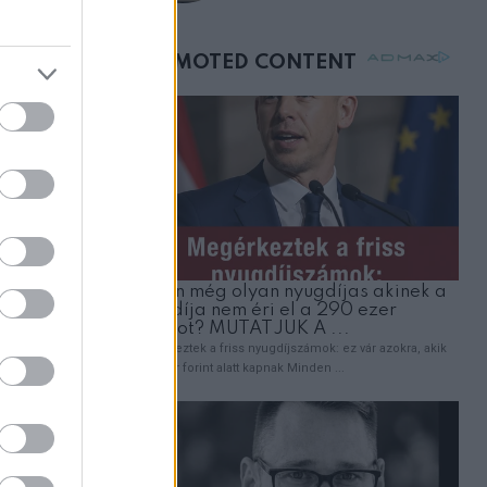
születésnapján –
órákkal később
mellettem ült az első
. Az
osztályon
 eleget