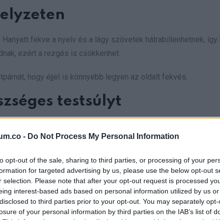
helyzeten
Hanyatt fekve a nyelv és a lágy szövetek hátrabillenhetnek, így
dnak, ezért a rezgés is csökkenhet.
párnát, hogy éjjel is könnyebb legyen az oldalt fekvés.
szséges testsúlyt
um.co -
Do Not Process My Personal Information
to opt-out of the sale, sharing to third parties, or processing of your per
formation for targeted advertising by us, please use the below opt-out s
r selection. Please note that after your opt-out request is processed y
eing interest-based ads based on personal information utilized by us or
disclosed to third parties prior to your opt-out. You may separately opt-
losure of your personal information by third parties on the IAB’s list of