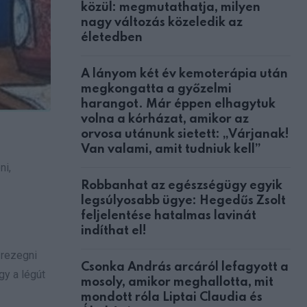
közül: megmutathatja, milyen
nagy változás közeledik az
életedben
A lányom két év kemoterápia után
megkongatta a győzelmi
harangot. Már éppen elhagytuk
volna a kórházat, amikor az
orvosa utánunk sietett: „Várjanak!
Van valami, amit tudniuk kell”
ni,
Robbanhat az egészségügy egyik
legsúlyosabb ügye: Hegedűs Zsolt
feljelentése hatalmas lavinát
indíthat el!
 rezegni
Csonka András arcáról lefagyott a
gy a légút
mosoly, amikor meghallotta, mit
mondott róla Liptai Claudia és