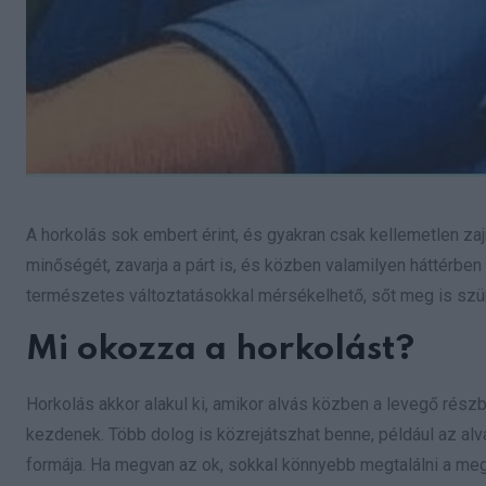
A horkolás sok embert érint, és gyakran csak kellemetlen zajn
minőségét, zavarja a párt is, és közben valamilyen háttérben
természetes változtatásokkal mérsékelhető, sőt meg is szü
Mi okozza a horkolást?
Horkolás akkor alakul ki, amikor alvás közben a levegő részb
kezdenek. Több dolog is közrejátszhat benne, például az alvás
formája. Ha megvan az ok, sokkal könnyebb megtalálni a me