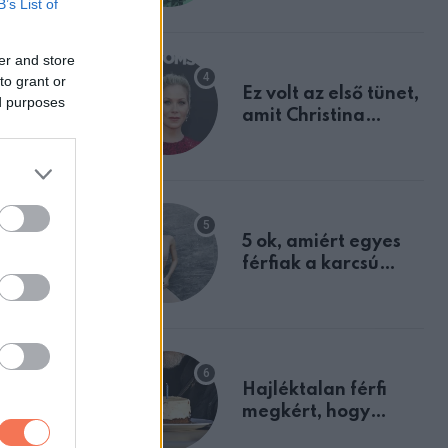
B’s List of
tulajdonságodat
er and store
to grant or
Ez volt az első tünet,
ed purposes
amit Christina
Applegate éveken
át félreértett, pedig
a szklerózis
multiplex
egyértelmű jele volt
5 ok, amiért egyes
férfiak a karcsú
nőket részesítik
előnyben
 fogyás is
talános
Hajléktalan férfi
megkért, hogy
vegyek neki kávét a