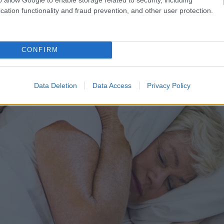
s az altató hatású szereket
cation functionality and fraud prevention, and other user protection.
CONFIRM
Data Deletion
Data Access
Privacy Policy