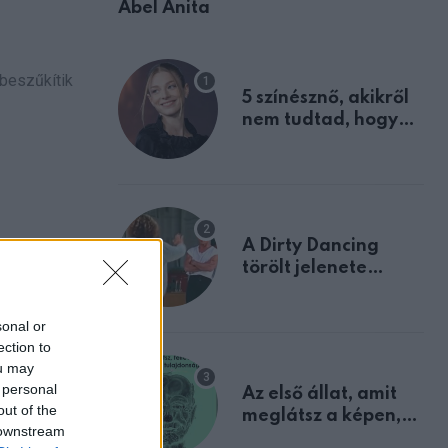
Ábel Anita
 beszűkítik
5 színésznő, akikről
nem tudtad, hogy
fiúként születtek
A Dirty Dancing
törölt jelenete
megerősíti azt, amit
mindannyian
sonal or
sejtettünk
ection to
ou may
 personal
Az első állat, amit
out of the
meglátsz a képen,
 downstream
elárulja legrosszabb