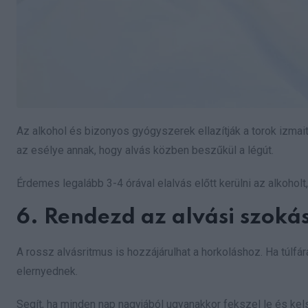
Az alkohol és bizonyos gyógyszerek ellazítják a torok izmait
az esélye annak, hogy alvás közben beszűkül a légút.
Érdemes legalább 3-4 órával elalvás előtt kerülni az alkohol
6. Rendezd az alvási szoká
A rossz alvásritmus is hozzájárulhat a horkoláshoz. Ha túlfá
elernyednek.
Segít, ha minden nap nagyjából ugyanakkor fekszel le és kel