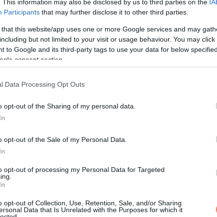
. This information may also be disclosed by us to third parties on the
IA
Participants
that may further disclose it to other third parties.
 that this website/app uses one or more Google services and may gath
including but not limited to your visit or usage behaviour. You may click 
 to Google and its third-party tags to use your data for below specifi
ogle consent section.
l Data Processing Opt Outs
o opt-out of the Sharing of my personal data.
In
o opt-out of the Sale of my Personal Data.
In
to opt-out of processing my Personal Data for Targeted
hatnak a légutakra, és növelhetik a horkolás esélyét. Már kisebb
ing.
In
s a rendszeres mozgás segít a testzsír csökkentésében, és az ál
o opt-out of Collection, Use, Retention, Sale, and/or Sharing
ersonal Data that Is Unrelated with the Purposes for which it
lected.