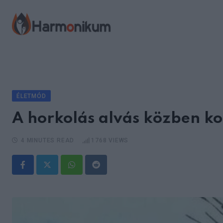
Skip
to
content
ÉLETMÓD
A horkolás alvás közben ko
4 MINUTES READ
1768
VIEWS
Whatsapp
Reddit