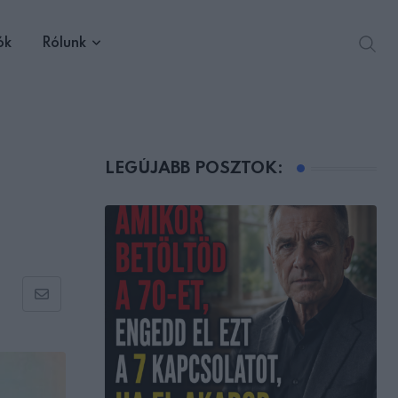
ók
Rólunk
LEGÚJABB POSZTOK:
Share
via
Email