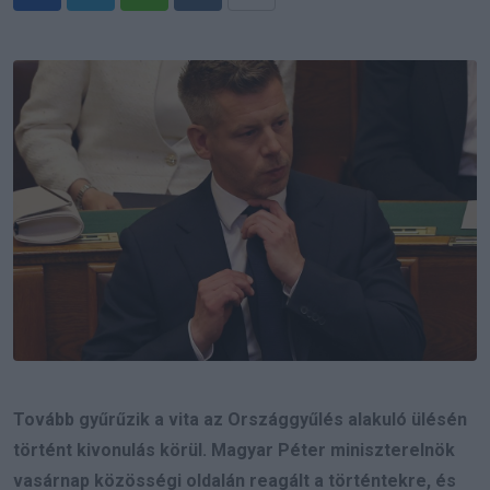
Whatsapp
Reddit
Share
via
Email
Tovább gyűrűzik a vita az Országgyűlés alakuló ülésén
történt kivonulás körül. Magyar Péter miniszterelnök
vasárnap közösségi oldalán reagált a történtekre, és