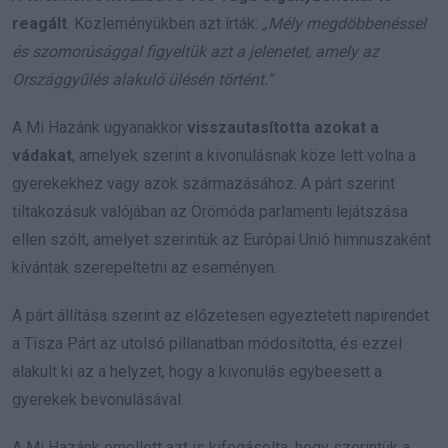
reagált
. Közleményükben azt írták:
„Mély megdöbbenéssel
és szomorúsággal figyeltük azt a jelenetet, amely az
Országgyűlés alakuló ülésén történt.”
A Mi Hazánk ugyanakkor
visszautasította azokat a
vádakat
, amelyek szerint a kivonulásnak köze lett volna a
gyerekekhez vagy azok származásához. A párt szerint
tiltakozásuk valójában az Örömóda parlamenti lejátszása
ellen szólt, amelyet szerintük az Európai Unió himnuszaként
kívántak szerepeltetni az eseményen.
A párt állítása szerint az előzetesen egyeztetett napirendet
a Tisza Párt az utolsó pillanatban módosította, és ezzel
alakult ki az a helyzet, hogy a kivonulás egybeesett a
gyerekek bevonulásával.
A Mi Hazánk emellett azt is kifogásolta, hogy szerintük a