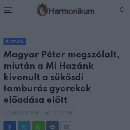
Skip
to
content
ÉLETMÓD
Magyar Péter megszólalt,
miután a Mi Hazánk
kivonult a sükösdi
tamburás gyerekek
előadása előtt
2 MINUTES READ
21797
VIEWS