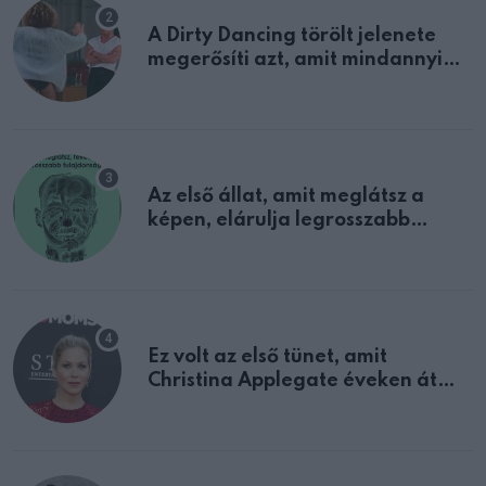
A Dirty Dancing törölt jelenete
megerősíti azt, amit mindannyian
sejtettünk
Az első állat, amit meglátsz a
képen, elárulja legrosszabb
tulajdonságodat
Ez volt az első tünet, amit
Christina Applegate éveken át
félreértett, pedig a szklerózis
multiplex egyértelmű jele volt