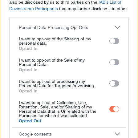
also be disclosed by us to third parties on the
IAB’s List of
Downstream Participants
that may further disclose it to other
third parties.
ELŐZŐ POSZT
Please note that this website/app uses one or more Google
Personal Data Processing Opt Outs
7 dolog, amit csak az álbarátok csinálnak
services and may gather and store information including but
not limited to your visit or usage behaviour. You may click to
I want to opt-out of the Sharing of my
personal data.
grant or deny consent to Google and its third-party tags to
Opted In
use your data for below specified purposes in below Google
consent section.
I want to opt-out of the Sale of my
Personal Data.
Opted In
KÖVETKEZŐ POSZT
Mégis megtette! Most jött a rendkívüli hír
I want to opt-out of processing my
Personal Data for Targeted Advertising.
Sulyok Tamásról!
Opted In
I want to opt-out of Collection, Use,
Retention, Sale, and/or Sharing of my
Personal Data that Is Unrelated with the
Purposes for which it was collected.
Opted Out
További bejegyzések
Google consents