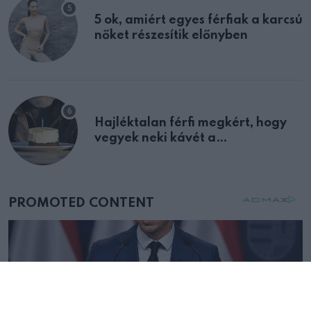
5 ok, amiért egyes férfiak a karcsú
nőket részesítik előnyben
Hajléktalan férfi megkért, hogy
vegyek neki kávét a
születésnapján – órákkal később
mellettem ült az első osztályon