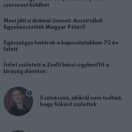
szervezet küldhet
Most jött a drámai üzenet: Ausztriából
figyelmeztették Magyar Pétert!
Egészséges határok a kapcsolatokban 70 év
felett
Ítélet született a Zsolti bácsi-ügyben!Itt a
bíróság döntése:
5 színésznő, akikről nem tudtad,
hogy fiúként születtek