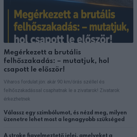
Megérkezett a brutális
felhőszakadás: – mutatjuk, hol
csapott le először!
Viharos fordulat jön: akár 90 km/órás széllel és
felhőszakadással csaphatnak le a zivatarok! Zivatarok
érkezhetnek
Válassz egy szimbólumot, és nézd meg, milyen
üzenetre lehet most a legnagyobb szükséged
A stroke figyelmeztető jelei, amelyeket a