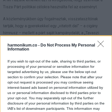
Tisza Párt politikai célokra használta fel az eseményt.
A közleményükben úgy fogalmaztak, visszataszítónak
tartják, hogy a gyerekekkel egy „vitatott dal” – a cigány
himnusz – mellett a párt saját kampánydalát, a „Tavaszi
szél” című dalt is előadatták az Országgyűlésben.
harmonikum.co -
Do Not Process My Personal
Information
filantropikum
If you wish to opt-out of the sale, sharing to third parties, or
processing of your personal or sensitive information for
targeted advertising by us, please use the below opt-out
Oszd meg ezt a posztot:
section to confirm your selection. Please note that after your
opt-out request is processed you may continue seeing
interest-based ads based on personal information utilized by
Whatsapp
Reddit
Share
us or personal information disclosed to third parties prior to
your opt-out. You may separately opt-out of the further
via
disclosure of your personal information by third parties on the
Email
IAB’s list of downstream participants. This information may