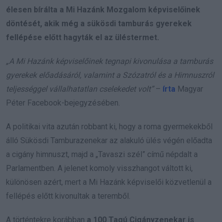
élesen bírálta a Mi Hazánk Mozgalom képviselőinek
döntését, akik még a sükösdi tamburás gyerekek
fellépése előtt hagyták el az üléstermet.
„A Mi Hazánk képviselőinek tegnapi kivonulása a tamburás
gyerekek előadásáról, valamint a Szózatról és a Himnuszról
teljességgel vállalhatatlan cselekedet volt”
–
írta
Magyar
Péter Facebook-bejegyzésében.
A politikai vita azután robbant ki, hogy a roma gyermekekből
álló Sükösdi Tamburazenekar az alakuló ülés végén előadta
a cigány himnuszt, majd a „Tavaszi szél” című népdalt a
Parlamentben. A jelenet komoly visszhangot váltott ki,
különösen azért, mert a Mi Hazánk képviselői közvetlenül a
fellépés előtt kivonultak a teremből.
A történtekre korábban
a 100 Tagú Cigányzenekar is