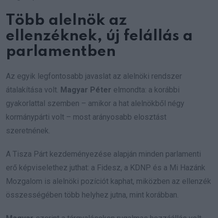
Több alelnök az
ellenzéknek, új felállás a
parlamentben
Az egyik legfontosabb javaslat az alelnöki rendszer
átalakítása volt.
Magyar Péter
elmondta: a korábbi
gyakorlattal szemben – amikor a hat alelnökből négy
kormánypárti volt – most arányosabb elosztást
szeretnének.
A Tisza Párt kezdeményezése alapján minden parlamenti
erő képviselethez juthat: a Fidesz, a KDNP és a Mi Hazánk
Mozgalom is alelnöki pozíciót kaphat, miközben az ellenzék
összességében több helyhez jutna, mint korábban.