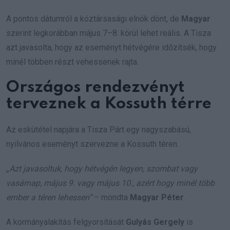
A pontos dátumról a köztársasági elnök dönt, de
Magyar
szerint legkorábban május 7–8. körül lehet reális. A Tisza
azt javasolta, hogy az eseményt hétvégére időzítsék, hogy
minél többen részt vehessenek rajta.
Országos rendezvényt
terveznek a Kossuth térre
Az eskütétel napjára a Tisza Párt egy nagyszabású,
nyilvános eseményt szervezne a Kossuth téren.
„Azt javasoltuk, hogy hétvégén legyen, szombat vagy
vasárnap, május 9. vagy május 10., azért hogy minél több
ember a téren lehessen”
– mondta
Magyar Péter
.
A kormányalakítás felgyorsítását
Gulyás Gergely
is