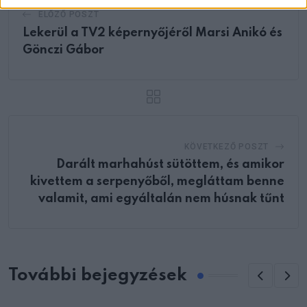
ELŐZŐ POSZT
Lekerül a TV2 képernyőjéről Marsi Anikó és
Gönczi Gábor
KÖVETKEZŐ POSZT
Darált marhahúst sütöttem, és amikor
kivettem a serpenyőből, megláttam benne
valamit, ami egyáltalán nem húsnak tűnt
További bejegyzések