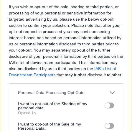
If you wish to opt-out of the sale, sharing to third parties, or
kezdeményezés a Mi Hazánktól érkezett, a Tisza pedig
processing of your personal or sensitive information for
támogatja annak létrehozását.
targeted advertising by us, please use the below opt-out
section to confirm your selection. Please note that after your
Emellett arról is beszélt, hogy a képviselői és
opt-out request is processed you may continue seeing
frakciójuttatások kapcsán „döbbenetes pénzszórás” történt
interest-based ads based on personal information utilized by
us or personal information disclosed to third parties prior to
az elmúlt években, és ezen változtatni kívánnak.
your opt-out. You may separately opt-out of the further
disclosure of your personal information by third parties on the
Folyamatban az átadás-
IAB’s list of downstream participants. This information may
átvétel, egyeztetések
also be disclosed by us to third parties on the
IAB’s List of
Downstream Participants
that may further disclose it to other
indulnak Brüsszellel
third parties.
Please note that this website/app uses one or more Google
Personal Data Processing Opt Outs
A leköszönő kormány több tagja már felvette a kapcsolatot a
services and may gather and store information including but
Tiszával. A gazdasági átadás-átvételről egyeztetések
not limited to your visit or usage behaviour. You may click to
I want to opt-out of the Sharing of my
personal data.
grant or deny consent to Google and its third-party tags to
indultak, és a költségvetés állapotát csak ezek lezárása
Opted In
use your data for below specified purposes in below Google
után látják majd pontosan.
consent section.
I want to opt-out of the Sale of my
Personal Data.