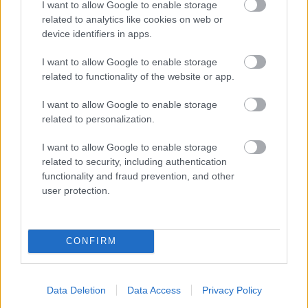
I want to allow Google to enable storage
összeegyeztethető.
related to analytics like cookies on web or
device identifiers in apps.
A házelnök személyéről még nincs konszenzus, a Tisza a
következő héten nevezi meg jelöltjét, ahogyan a párt
I want to allow Google to enable storage
related to functionality of the website or app.
alelnökeit és frakcióvezetőjét is.
I want to allow Google to enable storage
filantropikum
related to personalization.
I want to allow Google to enable storage
related to security, including authentication
functionality and fraud prevention, and other
Oszd meg ezt a posztot:
user protection.
Whatsapp
Reddit
Share
via
CONFIRM
Email
Data Deletion
Data Access
Privacy Policy