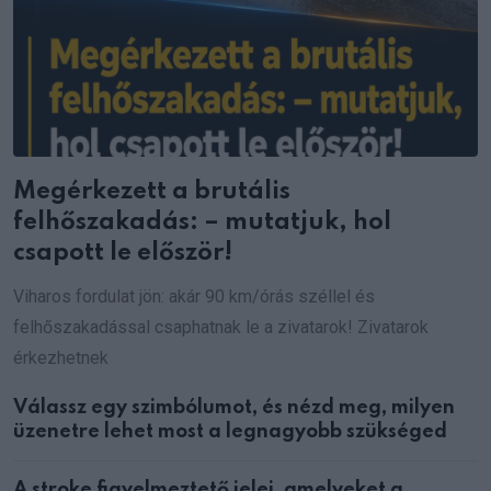
Megérkezett a brutális
felhőszakadás: – mutatjuk, hol
csapott le először!
Viharos fordulat jön: akár 90 km/órás széllel és
felhőszakadással csaphatnak le a zivatarok! Zivatarok
érkezhetnek
Válassz egy szimbólumot, és nézd meg, milyen
üzenetre lehet most a legnagyobb szükséged
A stroke figyelmeztető jelei, amelyeket a