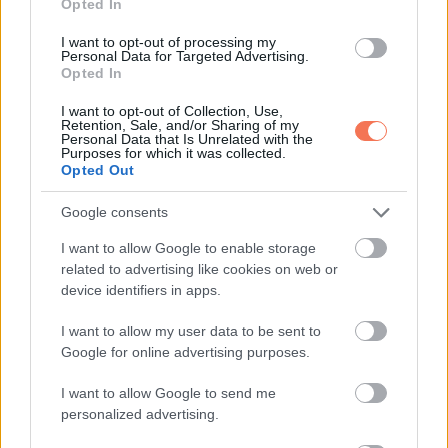
Magyar
azt is elmondta, hogy európai bizottsági delegáció
Opted In
érkezik Budapestre, ahol a leendő kormány képviselőivel
I want to opt-out of processing my
Personal Data for Targeted Advertising.
tárgyalnak majd.
Opted In
„Ma is el fogom mondani, hogy mik azok a területek, ahol
I want to opt-out of Collection, Use,
Retention, Sale, and/or Sharing of my
tudunk változtatni, ami érdeke a magyar embereknek”
–
Personal Data that Is Unrelated with the
Purposes for which it was collected.
mondta.
Opted Out
Miniszterjelöltek és
Google consents
parlamenti szerepek
I want to allow Google to enable storage
related to advertising like cookies on web or
device identifiers in apps.
Az oktatási miniszteri posztról szóló találgatások kapcsán
Magyar
hangsúlyozta: több jelölt is van, de döntés még nem
I want to allow my user data to be sent to
született, és a nyilvánosságot időben tájékoztatni fogják.
Google for online advertising purposes.
I want to allow Google to send me
A parlamenti mandátumát felveszi, ugyanakkor európai
personalized advertising.
parlamenti mandátumáról lemond, mivel a két tisztség nem