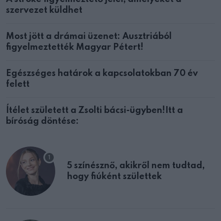
szervezet küldhet
Most jött a drámai üzenet: Ausztriából
figyelmeztették Magyar Pétert!
Egészséges határok a kapcsolatokban 70 év
felett
Ítélet született a Zsolti bácsi-ügyben!Itt a
bíróság döntése:
5 színésznő, akikről nem tudtad,
hogy fiúként születtek