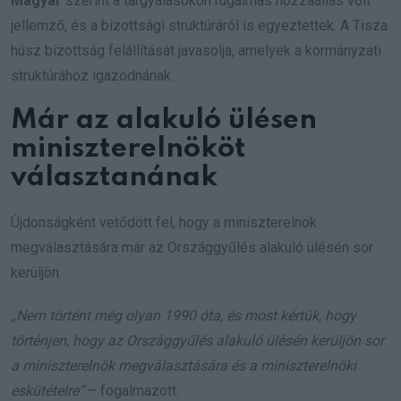
Magyar
szerint a tárgyalásokon rugalmas hozzáállás volt
jellemző, és a bizottsági struktúráról is egyeztettek. A Tisza
húsz bizottság felállítását javasolja, amelyek a kormányzati
struktúrához igazodnának.
Már az alakuló ülésen
miniszterelnököt
választanának
Újdonságként vetődött fel, hogy a miniszterelnök
megválasztására már az Országgyűlés alakuló ülésén sor
kerüljön.
„Nem történt még olyan 1990 óta, és most kértük, hogy
történjen, hogy az Országgyűlés alakuló ülésén kerüljön sor
a miniszterelnök megválasztására és a miniszterelnöki
eskütételre”
– fogalmazott.