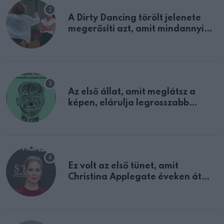
A Dirty Dancing törölt jelenete
megerősíti azt, amit mindannyian
sejtettünk
Az első állat, amit meglátsz a
képen, elárulja legrosszabb
tulajdonságodat
Ez volt az első tünet, amit
Christina Applegate éveken át
félreértett, pedig a szklerózis
multiplex egyértelmű jele volt