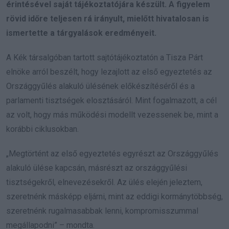
érintésével saját tájékoztatójára készült. A figyelem
rövid időre teljesen rá irányult, mielőtt hivatalosan is
ismertette a tárgyalások eredményeit.
A Kék társalgóban tartott sajtótájékoztatón a Tisza Párt
elnöke arról beszélt, hogy lezajlott az első egyeztetés az
Országgyűlés alakuló ülésének előkészítéséről és a
parlamenti tisztségek elosztásáról. Mint fogalmazott, a cél
az volt, hogy más működési modellt vezessenek be, mint a
korábbi ciklusokban.
„Megtörtént az első egyeztetés egyrészt az Országgyűlés
alakuló ülése kapcsán, másrészt az országgyűlési
tisztségekről, elnevezésekről. Az ülés elején jeleztem,
szeretnénk másképp eljárni, mint az eddigi kormánytöbbség,
szeretnénk rugalmasabbak lenni, kompromisszummal
megállapodni” – mondta.