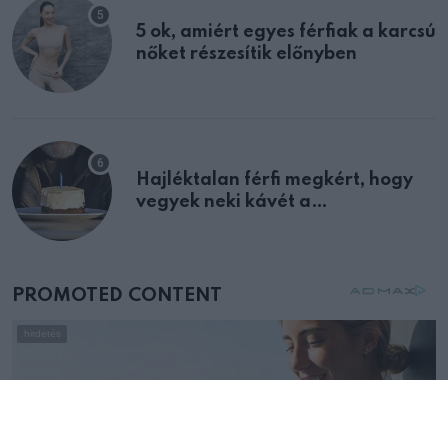
5 ok, amiért egyes férfiak a karcsú
nőket részesítik előnyben
Hajléktalan férfi megkért, hogy
vegyek neki kávét a
születésnapján – órákkal később
mellettem ült az első osztályon