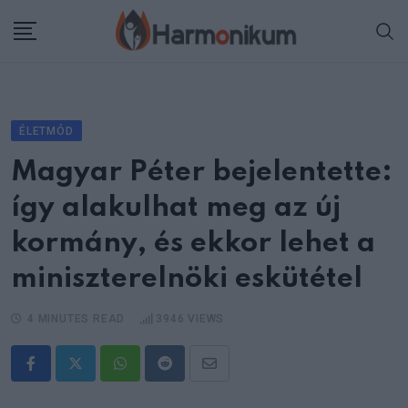
Skip
to
content
ÉLETMÓD
Magyar Péter bejelentette:
így alakulhat meg az új
kormány, és ekkor lehet a
miniszterelnöki eskütétel
4 MINUTES READ
3946
VIEWS
Whatsapp
Reddit
Share
via