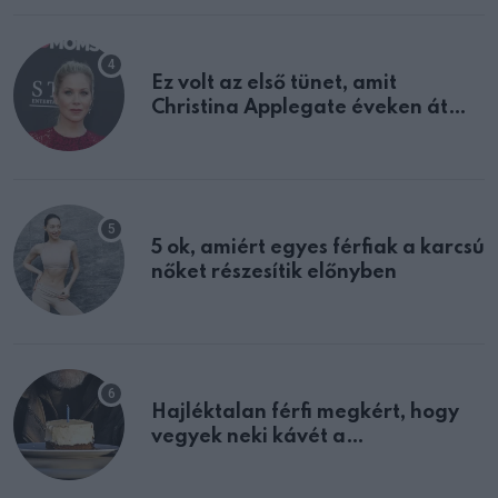
Ez volt az első tünet, amit
Christina Applegate éveken át
félreértett, pedig a szklerózis
multiplex egyértelmű jele volt
5 ok, amiért egyes férfiak a karcsú
nőket részesítik előnyben
Hajléktalan férfi megkért, hogy
vegyek neki kávét a
születésnapján – órákkal később
mellettem ült az első osztályon