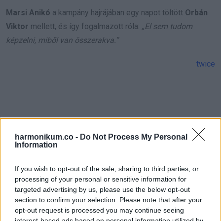
Marsi Anikó
a kampány hajrájában egy napot töltött
Orbán
Viktor
mellett, és így fogalmazott róla:
„El sem tudom
képzelni, miből van összerakva.”
twice
harmonikum.co -
Do Not Process My Personal
Information
If you wish to opt-out of the sale, sharing to third parties, or
processing of your personal or sensitive information for
targeted advertising by us, please use the below opt-out
section to confirm your selection. Please note that after your
opt-out request is processed you may continue seeing
interest-based ads based on personal information utilized by