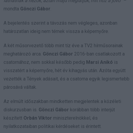
láthatnak a nézők, aztán majd meglátjuk, mit hoz a jövő”
–
mondta
Gönczi Gábor
.
A bejelentés szerint a távozás nem végleges, azonban
határozatlan ideig nem térnek vissza a képernyőre.
A két műsorvezető több mint tíz éve a TV2 hírműsorainak
meghatározó arca.
Gönczi Gábor
2016-ban csatlakozott a
csatornához, nem sokkal később pedig
Marsi Anikó
is
visszatért a képernyőre, hét év kihagyás után. Azóta együtt
vezették a Tények adásait, és a csatorna egyik legismertebb
párosává váltak.
Az elmúlt időszakban mindketten megjelentek a közéleti
diskurzusban is.
Gönczi Gábor
korábban több interjút
készített
Orbán Viktor
miniszterelnökkel, és
nyilatkozataiban politikai kérdéseket is érintett.