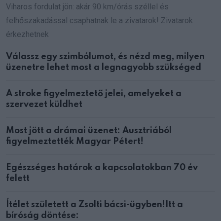
Viharos fordulat jön: akár 90 km/órás széllel és
felhőszakadással csaphatnak le a zivatarok! Zivatarok
érkezhetnek
Válassz egy szimbólumot, és nézd meg, milyen
üzenetre lehet most a legnagyobb szükséged
A stroke figyelmeztető jelei, amelyeket a
szervezet küldhet
Most jött a drámai üzenet: Ausztriából
figyelmeztették Magyar Pétert!
Egészséges határok a kapcsolatokban 70 év
felett
Ítélet született a Zsolti bácsi-ügyben!Itt a
bíróság döntése: