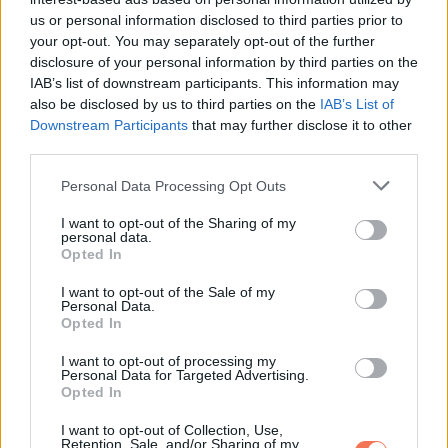
Oszd meg ezt a posztot:
us or personal information disclosed to third parties prior to
your opt-out. You may separately opt-out of the further
disclosure of your personal information by third parties on the
Whatsapp
Reddit
Share
IAB’s list of downstream participants. This information may
via
also be disclosed by us to third parties on the
IAB’s List of
Email
Downstream Participants
that may further disclose it to other
third parties.
Please note that this website/app uses one or more Google
Personal Data Processing Opt Outs
services and may gather and store information including but
ELŐZŐ POSZT
not limited to your visit or usage behaviour. You may click to
I want to opt-out of the Sharing of my
personal data.
Sokáig lebecsültem a nővéremet, aztán
grant or deny consent to Google and its third-party tags to
Opted In
kiderült az igazság
use your data for below specified purposes in below Google
consent section.
I want to opt-out of the Sale of my
Personal Data.
Opted In
I want to opt-out of processing my
Personal Data for Targeted Advertising.
Opted In
KÖVETKEZŐ POSZT
I want to opt-out of Collection, Use,
Magyar Péter bejelentette: így alakulhat
Retention, Sale, and/or Sharing of my