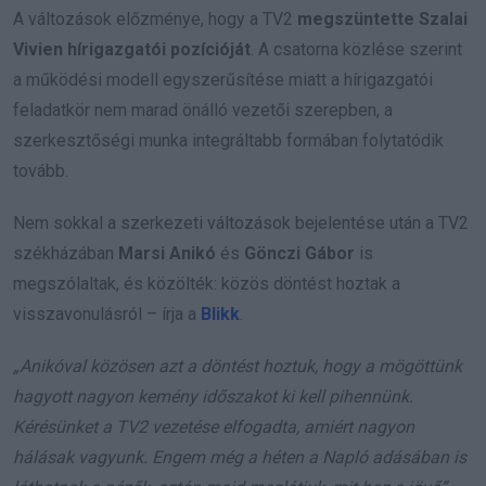
A változások előzménye, hogy a TV2
megszüntette Szalai
Vivien hírigazgatói pozícióját
. A csatorna közlése szerint
a működési modell egyszerűsítése miatt a hírigazgatói
feladatkör nem marad önálló vezetői szerepben, a
szerkesztőségi munka integráltabb formában folytatódik
tovább.
Nem sokkal a szerkezeti változások bejelentése után a TV2
székházában
Marsi Anikó
és
Gönczi Gábor
is
megszólaltak, és közölték: közös döntést hoztak a
visszavonulásról – írja a
Blikk
.
„Anikóval közösen azt a döntést hoztuk, hogy a mögöttünk
hagyott nagyon kemény időszakot ki kell pihennünk.
Kérésünket a TV2 vezetése elfogadta, amiért nagyon
hálásak vagyunk. Engem még a héten a Napló adásában is