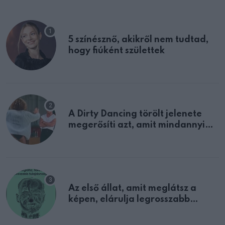
5 színésznő, akikről nem tudtad,
hogy fiúként születtek
A Dirty Dancing törölt jelenete
megerősíti azt, amit mindannyian
sejtettünk
Az első állat, amit meglátsz a
képen, elárulja legrosszabb
tulajdonságodat