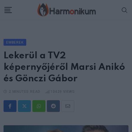
Skip
to
content
EMBEREK
Lekerül a TV2
képernyőjéről Marsi Anikó
és Gönczi Gábor
2 MINUTES READ
10429
VIEWS
Whatsapp
Reddit
Share
via
Email