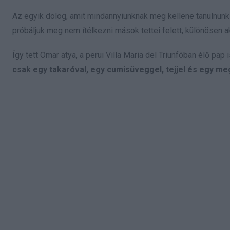
Az egyik dolog, amit mindannyiunknak meg kellene tanulnunk g
próbáljuk meg nem ítélkezni mások tettei felett, különösen a
Így tett Omar atya, a perui Villa Maria del Triunfóban élő pap i
csak egy takaróval, egy cumisüveggel,
tejjel és egy m