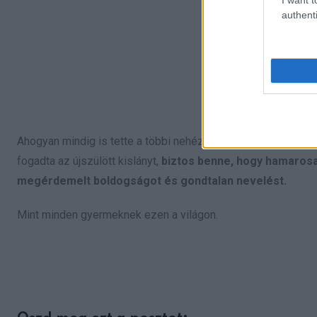
authenti
Ahogyan mindig is tette a többi nehéz helyzetben lévő peru
fogadta az újszülött kislányt,
biztos benne, hogy hamarosa
megérdemelt boldogságot és gondtalan nevelést.
Mint minden gyermeknek ezen a világon.