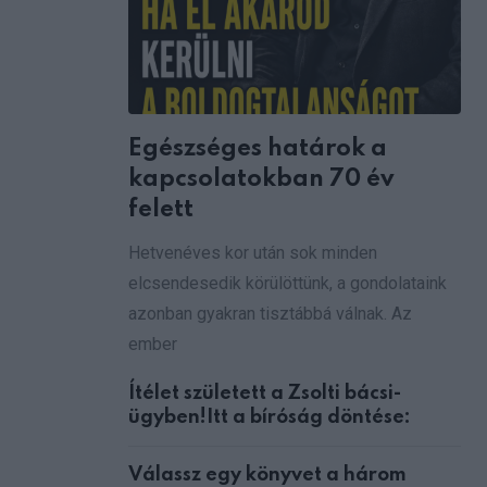
via
Email
Egészséges határok a
kapcsolatokban 70 év
felett
Hetvenéves kor után sok minden
elcsendesedik körülöttünk, a gondolataink
azonban gyakran tisztábbá válnak. Az
ember
Ítélet született a Zsolti bácsi-
ügyben!Itt a bíróság döntése:
Válassz egy könyvet a három