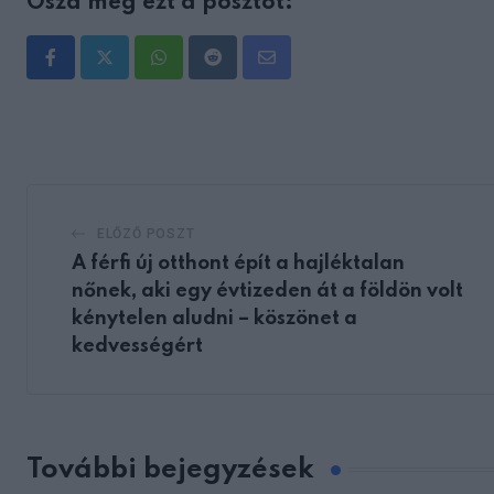
Oszd meg ezt a posztot:
Whatsapp
Reddit
Share
via
Email
ELŐZŐ POSZT
A férfi új otthont épít a hajléktalan
nőnek, aki egy évtizeden át a földön volt
kénytelen aludni – köszönet a
kedvességért
További bejegyzések