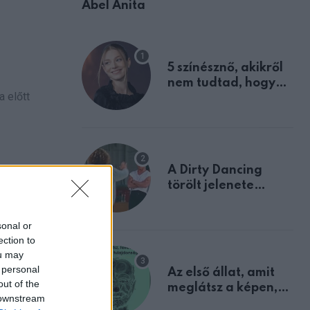
Ábel Anita
5 színésznő, akikről
nem tudtad, hogy
a előtt
fiúként születtek
A Dirty Dancing
és az
törölt jelenete
megerősíti azt, amit
mindannyian
sonal or
sejtettünk
ection to
ou may
 personal
Az első állat, amit
out of the
meglátsz a képen,
 downstream
elárulja legrosszabb