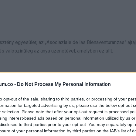
sztény egyesület, az „Asociaziale de las Bienaventuranzas” ajtaj
 és valószínűleg az anya üzenetével, amelyben ez állt:
t nélkül fogadják be ezt a kislányt, imádkozzanak a gyermekért 
um.co -
Do Not Process My Personal Information
nyát a nonprofit egyesület kezébe adta.
to opt-out of the sale, sharing to third parties, or processing of your per
formation for targeted advertising by us, please use the below opt-out s
r selection. Please note that after your opt-out request is processed y
eing interest-based ads based on personal information utilized by us or
disclosed to third parties prior to your opt-out. You may separately opt-
losure of your personal information by third parties on the IAB’s list of