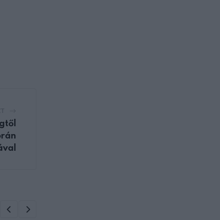
ZT
gtől
órán
ával