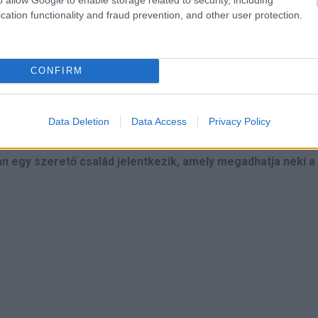
cation functionality and fraud prevention, and other user protection.
CONFIRM
Data Deletion
Data Access
Privacy Policy
i gyermekért, az egyesületének köszönhetően Omar atya most a k
n egy szerető család jelentkezik, amely megadhatja neki a