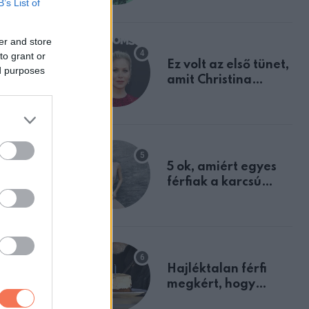
B’s List of
tulajdonságodat
er and store
to grant or
Ez volt az első tünet,
ed purposes
amit Christina
Applegate éveken
át félreértett, pedig
a szklerózis
multiplex
egyértelmű jele volt
5 ok, amiért egyes
férfiak a karcsú
nőket részesítik
előnyben
Hajléktalan férfi
megkért, hogy
vegyek neki kávét a