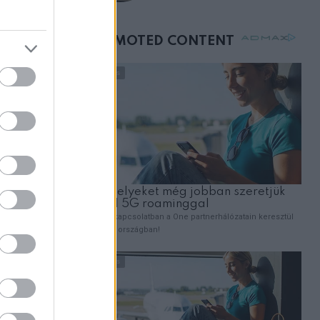
születésnapján –
et” más,
órákkal később
 és amit
mellettem ült az első
osztályon