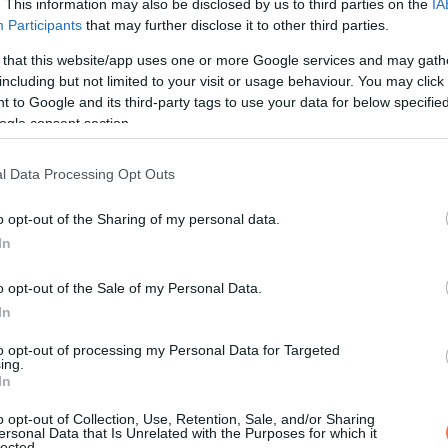
. This information may also be disclosed by us to third parties on the
IA
Participants
that may further disclose it to other third parties.
 that this website/app uses one or more Google services and may gath
including but not limited to your visit or usage behaviour. You may click 
 to Google and its third-party tags to use your data for below specifi
ogle consent section.
l Data Processing Opt Outs
o opt-out of the Sharing of my personal data.
In
o opt-out of the Sale of my Personal Data.
In
to opt-out of processing my Personal Data for Targeted
ing.
In
val, de Omar atyát ez nem érdekelte.
o opt-out of Collection, Use, Retention, Sale, and/or Sharing
ersonal Data that Is Unrelated with the Purposes for which it
lected.