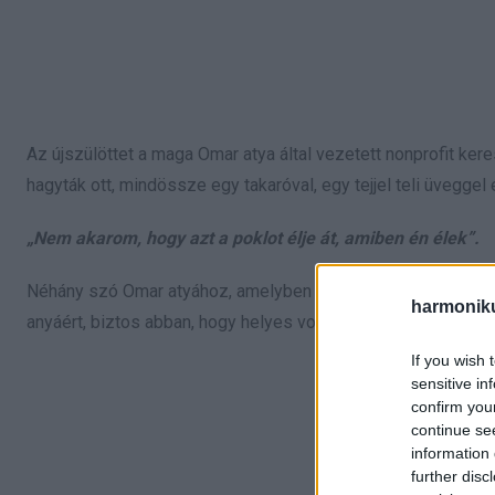
Az újszülöttet a maga Omar atya által vezetett nonprofit kere
hagyták ott, mindössze egy takaróval, egy tejjel teli üveggel
„Nem akarom, hogy azt a poklot élje át, amiben én élek”.
Néhány szó Omar atyához, amelyben arra kérte, hogy előítéle
harmonik
anyáért, biztos abban, hogy helyes volt a döntése, hogy a lá
If you wish 
sensitive in
confirm you
continue se
information 
further disc