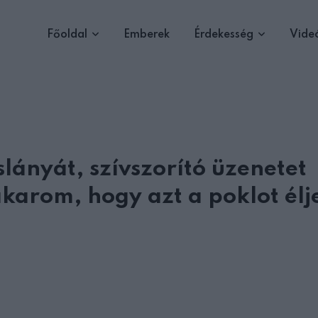
Főoldal
Emberek
Érdekesség
Vide
lányát, szívszorító üzenetet
arom, hogy azt a poklot élje