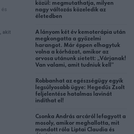
közül: megmutathatja, milyen
, és
nagy változás közeledik az
életedben
 akit
A lányom két év kemoterápia után
megkongatta a győzelmi
harangot. Már éppen elhagytuk
volna a kórházat, amikor az
orvosa utánunk sietett: „Várjanak!
Van valami, amit tudniuk kell”
Robbanhat az egészségügy egyik
legsúlyosabb ügye: Hegedűs Zsolt
feljelentése hatalmas lavinát
indíthat el!
Csonka András arcáról lefagyott a
mosoly, amikor meghallotta, mit
mondott róla Liptai Claudia és