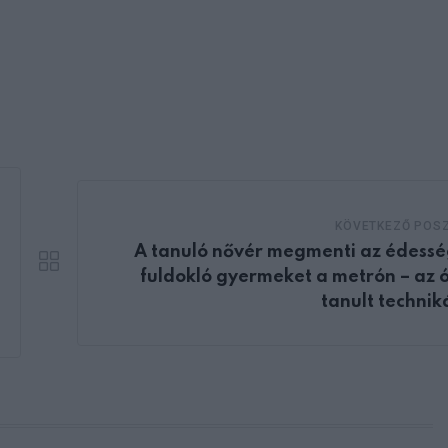
KÖVETKEZŐ POS
A tanuló nővér megmenti az édessé
fuldokló gyermeket a metrón – az 
tanult technik