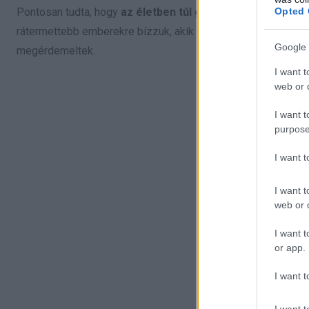
Opted 
Pontosan tudta, hogy
az életben túl gyakran történnek ki
rátermettebb emberekre bízzuk, akik fel tudják nevelni őket, 
Google 
megérdemeltek.
I want t
web or d
I want t
purpose
I want 
I want t
web or d
I want t
or app.
I want t
I want t