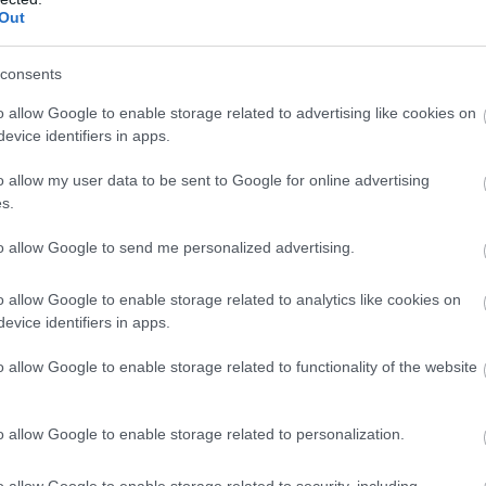
Out
mondhatatlan családi tragédiák,
így néha jobb, ha „örökségünk
és meg tudják adni nekik azt az életet, amiről mindig is álmodtak
consents
o allow Google to enable storage related to advertising like cookies on
evice identifiers in apps.
o allow my user data to be sent to Google for online advertising
s.
to allow Google to send me personalized advertising.
o allow Google to enable storage related to analytics like cookies on
evice identifiers in apps.
o allow Google to enable storage related to functionality of the website
o allow Google to enable storage related to personalization.
o allow Google to enable storage related to security, including