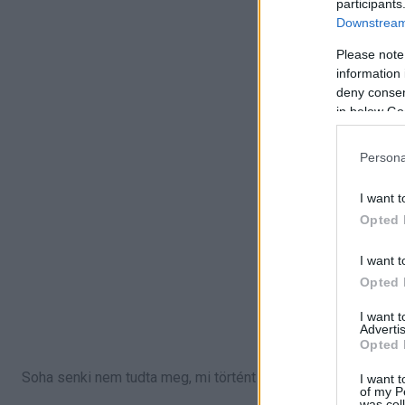
participants
Downstream 
Please note
information 
deny consent
in below Go
Persona
I want t
Opted 
I want t
Opted 
I want 
Advertis
Opted 
Soha senki nem tudta meg, mi történt az újszülött édesanyjá
I want t
of my P
was col