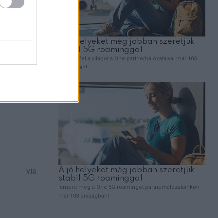
arjaiba
via