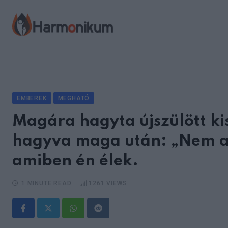
Skip
to
content
EMBEREK
MEGHATÓ
Magára hagyta újszülött kis
hagyva maga után: „Nem ak
amiben én élek.
1 MINUTE READ
1261
VIEWS
Whatsapp
Reddit