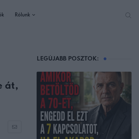
ók
Rólunk
LEGÚJABB POSZTOK:
 át,
Share