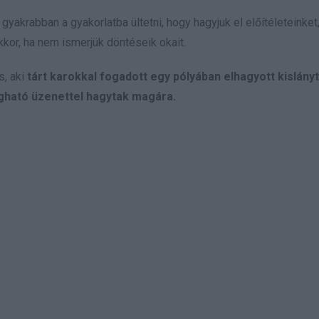
yakrabban a gyakorlatba ültetni, hogy hagyjuk el előítéleteinket
kkor, ha nem ismerjük döntéseik okait.
s, aki
tárt karokkal fogadott egy pólyában elhagyott kislányt,
egható üzenettel hagytak magára.