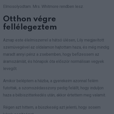
Elmosolyodtam. Mrs. Whitmore rendben lesz.
Otthon végre
fellélegeztem
Aznap este élelmiszerrel a hátsó ülésen, Lily megjavított
szemüvegével az oldalamon hajtottam haza, és még mindig
maradt annyi pénz a zsebemben, hogy befizessem az
áramszámlát, és hónapok óta először normálisan vegyek
levegőt.
Amikor beléptem a házba, a gyerekeim azonnal felém
futottak, a szomszédasszony pedig felállt, hogy induljon
haza a bébiszitterkedés után, akkor értettem meg valamit.
Régen azt hittem, a büszkeség azt jelenti, hogy sosem