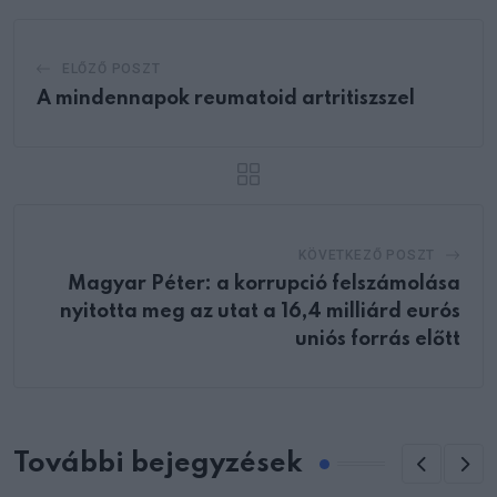
ELŐZŐ POSZT
A mindennapok reumatoid artritiszszel
KÖVETKEZŐ POSZT
Magyar Péter: a korrupció felszámolása
nyitotta meg az utat a 16,4 milliárd eurós
uniós forrás előtt
További bejegyzések