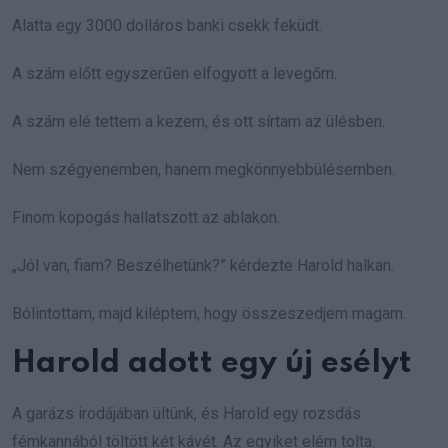
Alatta egy 3000 dolláros banki csekk feküdt.
A szám előtt egyszerűen elfogyott a levegőm.
A szám elé tettem a kezem, és ott sírtam az ülésben.
Nem szégyenemben, hanem megkönnyebbülésemben.
Finom kopogás hallatszott az ablakon.
„Jól van, fiam? Beszélhetünk?” kérdezte Harold halkan.
Bólintottam, majd kiléptem, hogy összeszedjem magam.
Harold adott egy új esélyt
A garázs irodájában ültünk, és Harold egy rozsdás
fémkannából töltött két kávét. Az egyiket elém tolta.