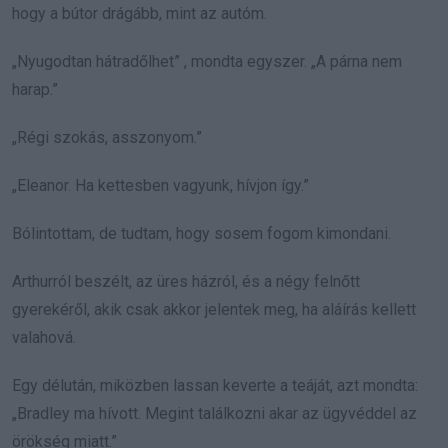
hogy a bútor drágább, mint az autóm.
„Nyugodtan hátradőlhet” , mondta egyszer. „A párna nem
harap.”
„Régi szokás, asszonyom.”
„Eleanor. Ha kettesben vagyunk, hívjon így.”
Bólintottam, de tudtam, hogy sosem fogom kimondani.
Arthurról beszélt, az üres házról, és a négy felnőtt
gyerekéről, akik csak akkor jelentek meg, ha aláírás kellett
valahová.
Egy délután, miközben lassan keverte a teáját, azt mondta:
„Bradley ma hívott. Megint találkozni akar az ügyvéddel az
örökség miatt.”