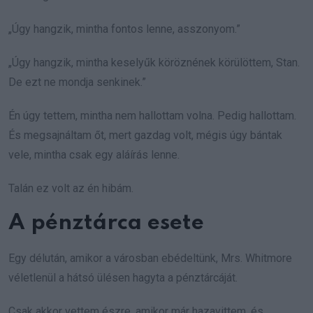
„Úgy hangzik, mintha fontos lenne, asszonyom.”
„Úgy hangzik, mintha keselyűk köröznének körülöttem, Stan.
De ezt ne mondja senkinek.”
Én úgy tettem, mintha nem hallottam volna. Pedig hallottam.
És megsajnáltam őt, mert gazdag volt, mégis úgy bántak
vele, mintha csak egy aláírás lenne.
Talán ez volt az én hibám.
A pénztárca esete
Egy délután, amikor a városban ebédeltünk, Mrs. Whitmore
véletlenül a hátsó ülésen hagyta a pénztárcáját.
Csak akkor vettem észre, amikor már hazavittem, és