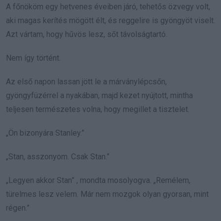
A főnököm egy hetvenes éveiben járó, tehetős özvegy volt,
aki magas kerítés mögött élt, és reggelire is gyöngyöt viselt.
Azt vártam, hogy hűvös lesz, sőt távolságtartó.
Nem így történt.
Az első napon lassan jött le a márványlépcsőn,
gyöngyfüzérrel a nyakában, majd kezet nyújtott, mintha
teljesen természetes volna, hogy megillet a tisztelet.
„Ön bizonyára Stanley.”
„Stan, asszonyom. Csak Stan.”
„Legyen akkor Stan” , mondta mosolyogva. „Remélem,
türelmes lesz velem. Már nem mozgok olyan gyorsan, mint
régen.”