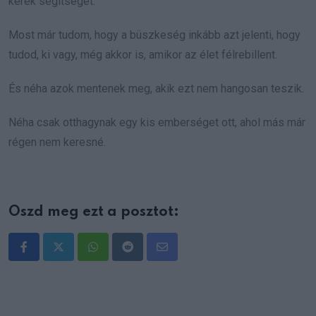
kérek segítséget.
Most már tudom, hogy a büszkeség inkább azt jelenti, hogy
tudod, ki vagy, még akkor is, amikor az élet félrebillent.
És néha azok mentenek meg, akik ezt nem hangosan teszik.
Néha csak otthagynak egy kis emberséget ott, ahol más már
régen nem keresné.
Oszd meg ezt a posztot:
Whatsapp
Reddit
Share
via
Email