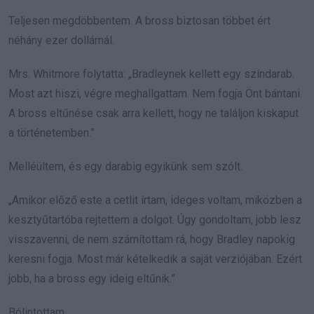
Teljesen megdöbbentem. A bross biztosan többet ért
néhány ezer dollárnál.
Mrs. Whitmore folytatta: „Bradleynek kellett egy színdarab.
Most azt hiszi, végre meghallgattam. Nem fogja Önt bántani.
A bross eltűnése csak arra kellett, hogy ne találjon kiskaput
a történetemben.”
Melléültem, és egy darabig egyikünk sem szólt.
„Amikor előző este a cetlit írtam, ideges voltam, miközben a
kesztyűtartóba rejtettem a dolgot. Úgy gondoltam, jobb lesz
visszavenni, de nem számítottam rá, hogy Bradley napokig
keresni fogja. Most már kételkedik a saját verziójában. Ezért
jobb, ha a bross egy ideig eltűnik.”
Bólintottam.