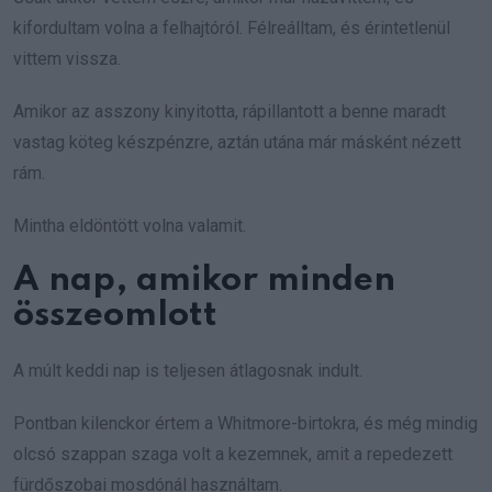
kifordultam volna a felhajtóról. Félreálltam, és érintetlenül
vittem vissza.
Amikor az asszony kinyitotta, rápillantott a benne maradt
vastag köteg készpénzre, aztán utána már másként nézett
rám.
Mintha eldöntött volna valamit.
A nap, amikor minden
összeomlott
A múlt keddi nap is teljesen átlagosnak indult.
Pontban kilenckor értem a Whitmore-birtokra, és még mindig
olcsó szappan szaga volt a kezemnek, amit a repedezett
fürdőszobai mosdónál használtam.