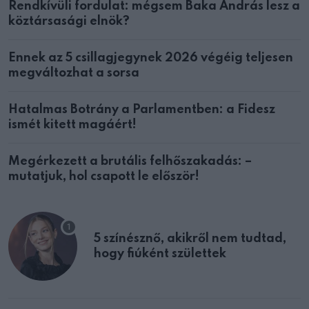
Rendkívüli fordulat: mégsem Baka András lesz a
köztársasági elnök?
Ennek az 5 csillagjegynek 2026 végéig teljesen
megváltozhat a sorsa
Hatalmas Botrány a Parlamentben: a Fidesz
ismét kitett magáért!
Megérkezett a brutális felhőszakadás: –
mutatjuk, hol csapott le először!
5 színésznő, akikről nem tudtad,
hogy fiúként születtek