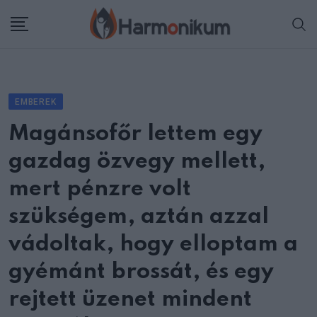
Skip
to
content
EMBEREK
Magánsofőr lettem egy
gazdag özvegy mellett,
mert pénzre volt
szükségem, aztán azzal
vádoltak, hogy elloptam a
gyémánt brossát, és egy
rejtett üzenet mindent