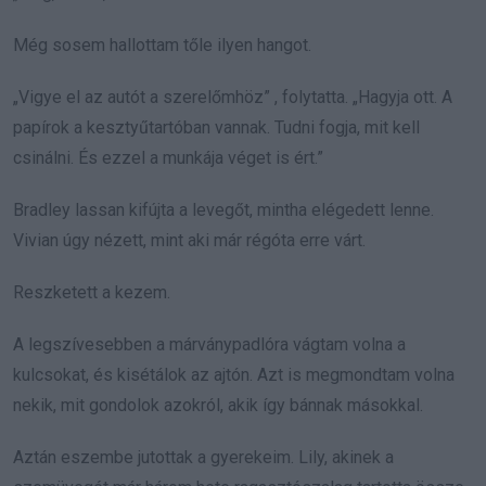
Még sosem hallottam tőle ilyen hangot.
„Vigye el az autót a szerelőmhöz” , folytatta. „Hagyja ott. A
papírok a kesztyűtartóban vannak. Tudni fogja, mit kell
csinálni. És ezzel a munkája véget is ért.”
Bradley lassan kifújta a levegőt, mintha elégedett lenne.
Vivian úgy nézett, mint aki már régóta erre várt.
Reszketett a kezem.
A legszívesebben a márványpadlóra vágtam volna a
kulcsokat, és kisétálok az ajtón. Azt is megmondtam volna
nekik, mit gondolok azokról, akik így bánnak másokkal.
Aztán eszembe jutottak a gyerekeim. Lily, akinek a