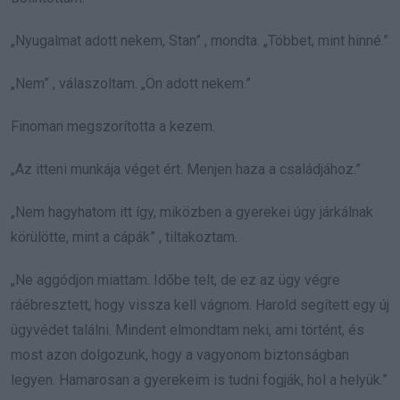
„Nyugalmat adott nekem, Stan” , mondta. „Többet, mint hinné.”
„Nem” , válaszoltam. „Ön adott nekem.”
Finoman megszorította a kezem.
„Az itteni munkája véget ért. Menjen haza a családjához.”
„Nem hagyhatom itt így, miközben a gyerekei úgy járkálnak
körülötte, mint a cápák” , tiltakoztam.
„Ne aggódjon miattam. Időbe telt, de ez az ügy végre
ráébresztett, hogy vissza kell vágnom. Harold segített egy új
ügyvédet találni. Mindent elmondtam neki, ami történt, és
most azon dolgozunk, hogy a vagyonom biztonságban
legyen. Hamarosan a gyerekeim is tudni fogják, hol a helyük.”