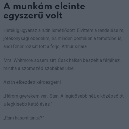
A munkám eleinte
egyszerű volt
Hetekig ugyanaz a rutin ismétlődött. Elvittem a rendeléseire,
jótékonysági ebédekre, és minden pénteken a temetőbe is,
ahol fehér rózsát tett a férje, Arthur sírjára.
Mrs. Whitmore sosem sírt. Csak halkan beszélt a férjéhez,
mintha a szomszéd szobában ülne.
Aztán elkezdett kérdezgetni.
„Három gyerekem van, Stan. A legidősebb hét, a középső öt,
a legkisebb kettő éves.”
„Rám hasonlítanak?”