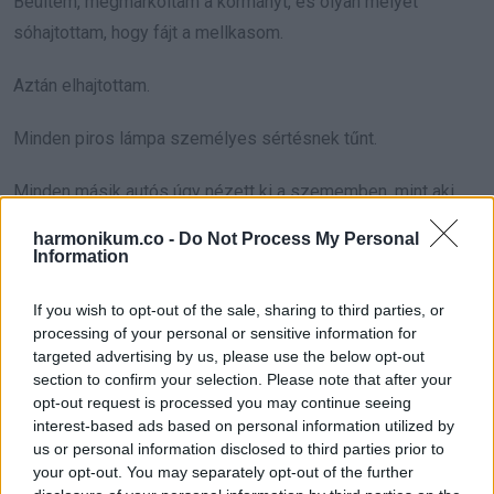
Beültem, megmarkoltam a kormányt, és olyan mélyet
sóhajtottam, hogy fájt a mellkasom.
Aztán elhajtottam.
Minden piros lámpa személyes sértésnek tűnt.
Minden másik autós úgy nézett ki a szememben, mint aki
ítélkezik fölöttem, pedig semmit sem tud rólam.
harmonikum.co -
Do Not Process My Personal
Information
Újra és újra visszhangzott a fejemben az asszony hangja.
If you wish to opt-out of the sale, sharing to third parties, or
„És az egyetlen családon kívüli személy, aki ezen a héten a
processing of your personal or sensitive information for
targeted advertising by us, please use the below opt-out
házban tartózkodik.”
section to confirm your selection. Please note that after your
opt-out request is processed you may continue seeing
Így mondta, és ettől rosszul lettem.
interest-based ads based on personal information utilized by
us or personal information disclosed to third parties prior to
Hogy lehettem ilyen buta? Az a sok kávé, a beszélgetések a
your opt-out. You may separately opt-out of the further