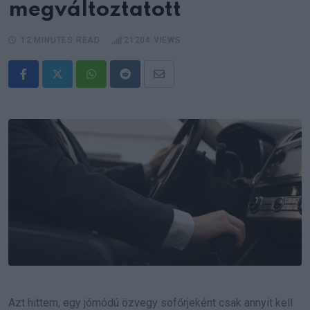
megváltoztatott
12 MINUTES READ
21204
VIEWS
Whatsapp
Reddit
Share
via
Email
Azt hittem, egy jómódú özvegy sofőrjeként csak annyit kell