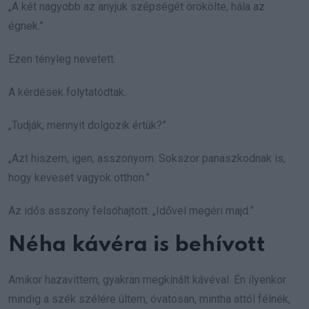
„A két nagyobb az anyjuk szépségét örökölte, hála az
égnek.”
Ezen tényleg nevetett.
A kérdések folytatódtak.
„Tudják, mennyit dolgozik értük?”
„Azt hiszem, igen, asszonyom. Sokszor panaszkodnak is,
hogy keveset vagyok otthon.”
Az idős asszony felsóhajtott. „Idővel megéri majd.”
Néha kávéra is behívott
Amikor hazavittem, gyakran megkínált kávéval. Én ilyenkor
mindig a szék szélére ültem, óvatosan, mintha attól félnék,