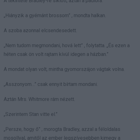
A tekintete Bradley-re siklott, aztán a padlóra.
„Hiányzik a gyémánt brossom” , mondta halkan.
A szoba azonnal elcsendesedett.
„Nem tudom megmondani, hová lett” , folytatta. „És ezen a
héten csak ön volt rajtam kívül idegen a házban.”
A mondat olyan volt, mintha gyomorszájon vágtak volna.
„Asszonyom…” csak ennyit bírtam mondani.
Aztán Mrs. Whitmore rám nézett.
„Szerintem Stan vitte el.”
„Persze, hogy ő” , morogta Bradley, azzal a féloldalas
mosollyal, amitől az ember legszívesebben kimegy a