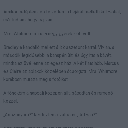
Amikor beléptem, és felvettem a bejárat melletti kulcsokat,
már tudtam, hogy baj van.
Mrs. Whitmore mind a négy gyereke ott volt.
Bradley a kandalló mellett állt összefont karral. Vivian, a
második legidősebb, a kanapén ült, és úgy itta a kávét,
mintha az övé lenne az egész ház. A két fiatalabb, Marcus
és Claire az ablakok közelében ácsorgott. Mrs. Whitmore
korábban mutatta meg a fotóikat.
A főnököm a nappali közepén állt, sápadtan és remegő
kézzel.
„Asszonyom?” kérdeztem óvatosan. „Jól van?”