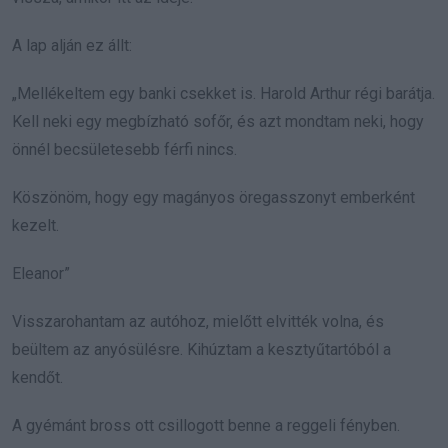
A lap alján ez állt:
„Mellékeltem egy banki csekket is. Harold Arthur régi barátja.
Kell neki egy megbízható sofőr, és azt mondtam neki, hogy
önnél becsületesebb férfi nincs.
Köszönöm, hogy egy magányos öregasszonyt emberként
kezelt.
Eleanor”
Visszarohantam az autóhoz, mielőtt elvitték volna, és
beültem az anyósülésre. Kihúztam a kesztyűtartóból a
kendőt.
A gyémánt bross ott csillogott benne a reggeli fényben.