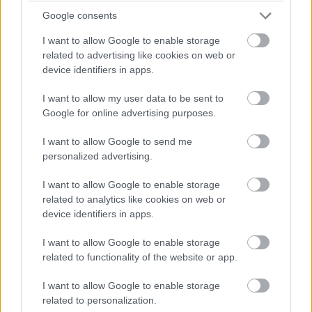
Google consents
Összeszorult a gyomrom.
I want to allow Google to enable storage
Kinyitottam a rekeszt, és kivettem a papírokat, de egy
related to advertising like cookies on web or
device identifiers in apps.
összehajtott fehér cetli lecsúszott az anyósülésre.
I want to allow my user data to be sent to
A nevem állt rajta Mrs. Whitmore kézírásával.
Google for online advertising purposes.
Átadtam Haroldnak az iratokat, majd félreálltam, hogy
I want to allow Google to send me
personalized advertising.
elolvassam az üzenetet. Ekkor szólított vissza.
I want to allow Google to enable storage
„Várjon még, beszélnünk kell.”
related to analytics like cookies on web or
device identifiers in apps.
A hangja nyugodt volt, ezért bólintottam.
I want to allow Google to enable storage
related to functionality of the website or app.
Harold visszament, én pedig remegő kézzel bontottam ki a
papírt.
I want to allow Google to enable storage
related to personalization.