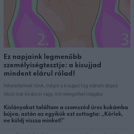
Ez napjaink legmenőbb
személyiségtesztje: a kisujjad
mindent elárul rólad!
Hihetetlennek tűnik, mégis a kisujjad fog elárulni téged.
Most már kíváncsi vagy, mit rejtegethet magába
Kislányokat találtam a szomszéd üres kukámba
bújva, aztán az egyikük ezt suttogta: „Kérlek,
ne küldj vissza minket!”