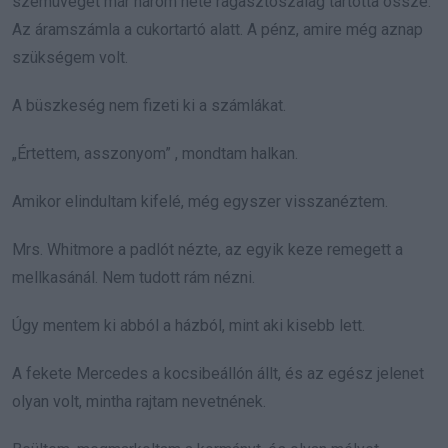
szemüvegét már három hete ragasztószalag tartotta össze.
Az áramszámla a cukortartó alatt. A pénz, amire még aznap
szükségem volt.
A büszkeség nem fizeti ki a számlákat.
„Értettem, asszonyom” , mondtam halkan.
Amikor elindultam kifelé, még egyszer visszanéztem.
Mrs. Whitmore a padlót nézte, az egyik keze remegett a
mellkasánál. Nem tudott rám nézni.
Úgy mentem ki abból a házból, mint aki kisebb lett.
A fekete Mercedes a kocsibeállón állt, és az egész jelenet
olyan volt, mintha rajtam nevetnének.