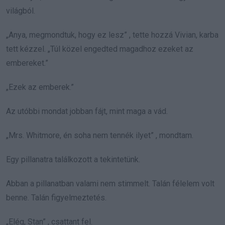
világból.
„Anya, megmondtuk, hogy ez lesz” , tette hozzá Vivian, karba
tett kézzel. „Túl közel engedted magadhoz ezeket az
embereket.”
„Ezek az emberek.”
Az utóbbi mondat jobban fájt, mint maga a vád.
„Mrs. Whitmore, én soha nem tennék ilyet” , mondtam.
Egy pillanatra találkozott a tekintetünk.
Abban a pillanatban valami nem stimmelt. Talán félelem volt
benne. Talán figyelmeztetés.
„Elég, Stan” , csattant fel.