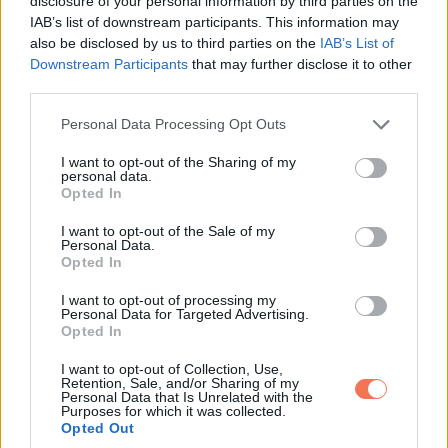
gyerekekről, minden. Talán csak egy magányos nő
disclosure of your personal information by third parties on the
IAB’s list of downstream participants. This information may
figyelemelterelése voltam, aztán kidobott, amikor már nem
also be disclosed by us to third parties on the
IAB’s List of
kellettem.
Downstream Participants
that may further disclose it to other
third parties.
Húsz perc múlva beálltam egy másik kerületben lévő
Please note that this website/app uses one or more Google
Personal Data Processing Opt Outs
garázsba.
services and may gather and store information including but
not limited to your visit or usage behaviour. You may click to
I want to opt-out of the Sharing of my
personal data.
Egy idősebb férfi, sötétkék munkásingben, a nyitott ajtóból
grant or deny consent to Google and its third-party tags to
Opted In
use your data for below specified purposes in below Google
intett.
consent section.
I want to opt-out of the Sale of my
Personal Data.
„Ön Stan, ugye?” kiáltotta.
Opted In
I want to opt-out of processing my
Megtorpantam.
Personal Data for Targeted Advertising.
Opted In
„Honnan tudja a nevemet?”
I want to opt-out of Collection, Use,
Retention, Sale, and/or Sharing of my
Personal Data that Is Unrelated with the
„Harold vagyok. Mrs. Whitmore ma reggel hívott” , felelte
Purposes for which it was collected.
Opted Out
nyugodtan. „Azt mondta, ön hozza a papírokat.”