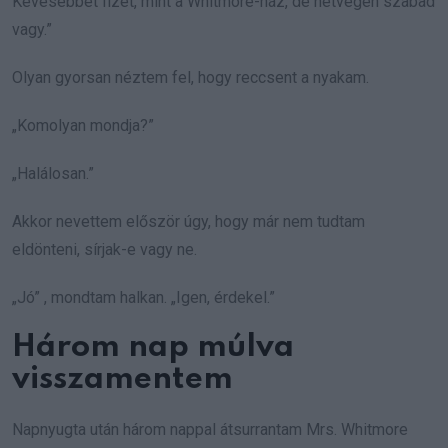
Kevesebbet fizet, mint a Whitmore-ház, de hétvégén szabad
vagy.”
Olyan gyorsan néztem fel, hogy reccsent a nyakam.
„Komolyan mondja?”
„Halálosan.”
Akkor nevettem először úgy, hogy már nem tudtam
eldönteni, sírjak-e vagy ne.
„Jó” , mondtam halkan. „Igen, érdekel.”
Három nap múlva
visszamentem
Napnyugta után három nappal átsurrantam Mrs. Whitmore