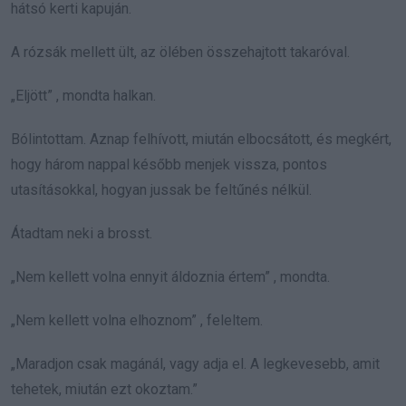
hátsó kerti kapuján.
A rózsák mellett ült, az ölében összehajtott takaróval.
„Eljött” , mondta halkan.
Bólintottam. Aznap felhívott, miután elbocsátott, és megkért,
hogy három nappal később menjek vissza, pontos
utasításokkal, hogyan jussak be feltűnés nélkül.
Átadtam neki a brosst.
„Nem kellett volna ennyit áldoznia értem” , mondta.
„Nem kellett volna elhoznom” , feleltem.
„Maradjon csak magánál, vagy adja el. A legkevesebb, amit
tehetek, miután ezt okoztam.”