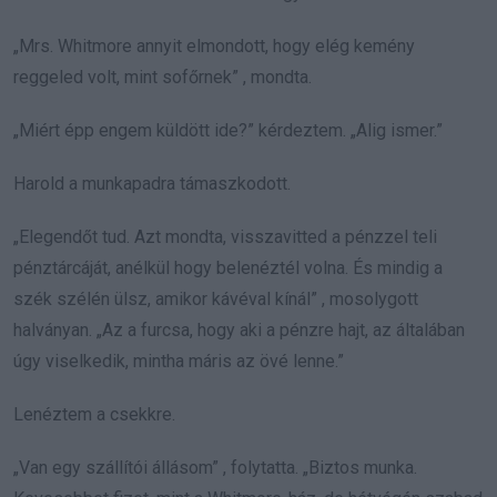
„Mrs. Whitmore annyit elmondott, hogy elég kemény
reggeled volt, mint sofőrnek” , mondta.
„Miért épp engem küldött ide?” kérdeztem. „Alig ismer.”
Harold a munkapadra támaszkodott.
„Elegendőt tud. Azt mondta, visszavitted a pénzzel teli
pénztárcáját, anélkül hogy belenéztél volna. És mindig a
szék szélén ülsz, amikor kávéval kínál” , mosolygott
halványan. „Az a furcsa, hogy aki a pénzre hajt, az általában
úgy viselkedik, mintha máris az övé lenne.”
Lenéztem a csekkre.
„Van egy szállítói állásom” , folytatta. „Biztos munka.