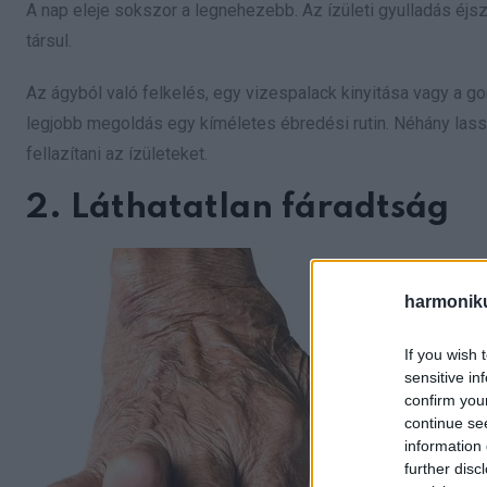
A nap eleje sokszor a legnehezebb. Az ízületi gyulladás éjs
társul.
Az ágyból való felkelés, egy vizespalack kinyitása vagy a 
legjobb megoldás egy kíméletes ébredési rutin. Néhány lass
fellazítani az ízületeket.
2. Láthatatlan fáradtság
harmonik
If you wish 
sensitive in
confirm you
continue se
information 
further disc