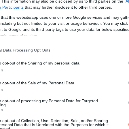
. This information may also be disclosed by us to third parties on the
IA
Participants
that may further disclose it to other third parties.
 that this website/app uses one or more Google services and may gath
including but not limited to your visit or usage behaviour. You may click 
 to Google and its third-party tags to use your data for below specifi
ogle consent section.
l Data Processing Opt Outs
o opt-out of the Sharing of my personal data.
In
o opt-out of the Sale of my Personal Data.
 kapcsolódó kimerültség az egész testet érinti, mert az immun
In
to opt-out of processing my Personal Data for Targeted
ing.
em olyan fáradtságot, amelyet egy rövid pihenés vagy szundítá
In
a jobb napokon túl sok feladat gyűlik össze, az másnap visszaüt
o opt-out of Collection, Use, Retention, Sale, and/or Sharing
ersonal Data that Is Unrelated with the Purposes for which it
lected.