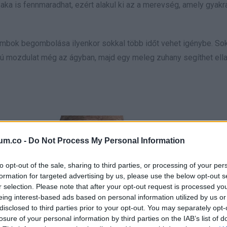
zaka is fennmaradhat, ezért alakul ki az a merevség, amely gyak
gombok begombolása ilyenkor sokkal több időt vehet igénybe. So
ú mozdulat még az ágyban, majd egy meleg zuhany segíthet ella
um.co -
Do Not Process My Personal Information
to opt-out of the sale, sharing to third parties, or processing of your per
formation for targeted advertising by us, please use the below opt-out s
r selection. Please note that after your opt-out request is processed y
eing interest-based ads based on personal information utilized by us or
disclosed to third parties prior to your opt-out. You may separately opt-
losure of your personal information by third parties on the IAB’s list of