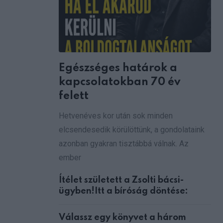
Egészséges határok a
kapcsolatokban 70 év
felett
Hetvenéves kor után sok minden
elcsendesedik körülöttünk, a gondolataink
azonban gyakran tisztábbá válnak. Az
ember
Ítélet született a Zsolti bácsi-
ügyben!Itt a bíróság döntése:
Válassz egy könyvet a három