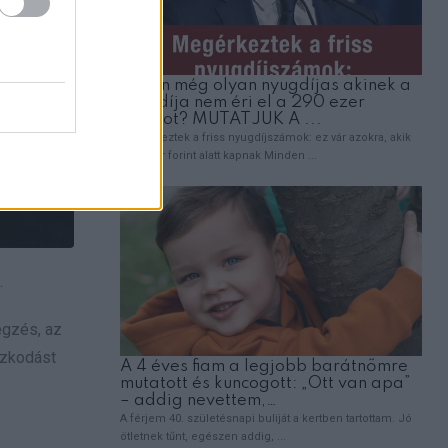
.
égzés, az
azkodást