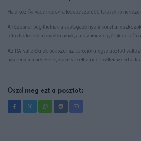
Ha a kéz fáj vagy merev, a legegyszerűbb tárgyak is neheze
A főzésnél segíthetnek a vastagabb nyelű konyhai eszközök,
öltözködésnél a bővebb ruhák, a cipzárhúzó gyűrűk és a fűz
Az RA-val élőknek sokszor az apró, jól megválasztott válto
napirend a tünetekhez, annál kezelhetőbbé válhatnak a hétkö
Oszd meg ezt a posztot:
Whatsapp
Reddit
Share
via
Email