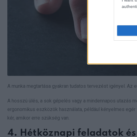
authenti
A munka megtartása gyakran tudatos tervezést igényel. Az e
A hosszú ülés, a sok gépelés vagy a mindennapos utazás me
ergonomikus eszközök használata, például kényelmes egér vag
kér, amikor erre szükség van.
4. Hétköznapi feladatok és