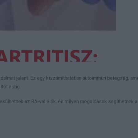
fájdalmat jelent. Ez egy kiszámíthatatlan autoimmun betegség, am
től estig.
esülhetnek az RA-val élők, és milyen megoldások segíthetnek a