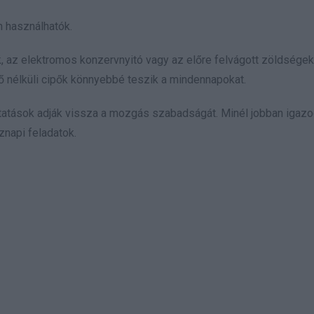
n használhatók.
 az elektromos konzervnyitó vagy az előre felvágott zöldségek
ő nélküli cipők könnyebbé teszik a mindennapokat.
ztatások adják vissza a mozgás szabadságát. Minél jobban igazo
znapi feladatok.