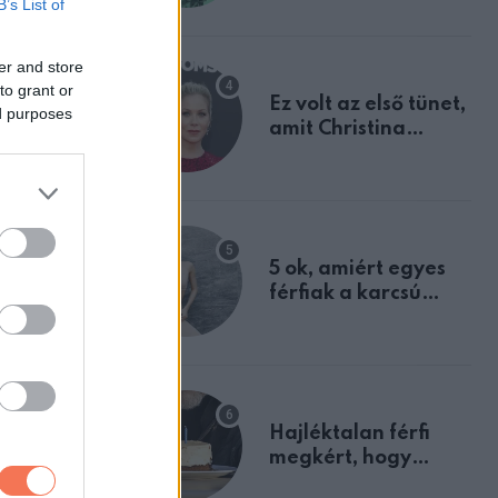
B’s List of
tulajdonságodat
er and store
to grant or
Ez volt az első tünet,
ed purposes
amit Christina
Applegate éveken
át félreértett, pedig
a szklerózis
multiplex
egyértelmű jele volt
5 ok, amiért egyes
férfiak a karcsú
nőket részesítik
rendszer
előnyben
s sem old
Hajléktalan férfi
het, ezért
megkért, hogy
vegyek neki kávét a