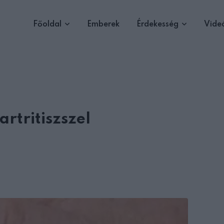
Főoldal
Emberek
Érdekesség
Vide
rtritiszszel