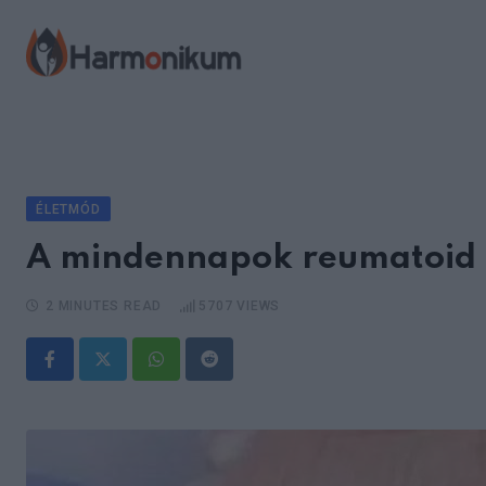
Skip
to
content
ÉLETMÓD
A mindennapok reumatoid a
2 MINUTES READ
5707
VIEWS
Whatsapp
Reddit