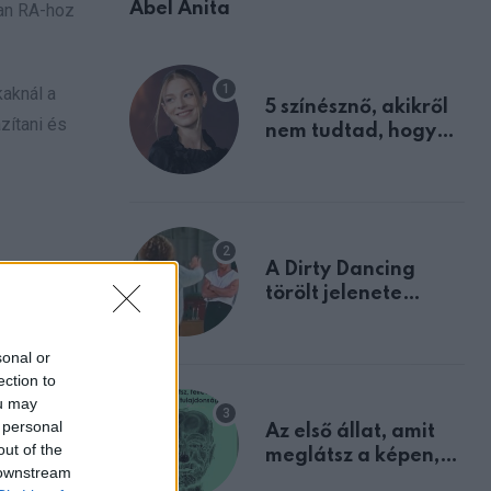
Ábel Anita
ran RA-hoz
kaknál a
5 színésznő, akikről
zítani és
nem tudtad, hogy
fiúként születtek
A Dirty Dancing
törölt jelenete
megerősíti azt, amit
mindannyian
sonal or
sejtettünk
ection to
ou may
 personal
Az első állat, amit
out of the
meglátsz a képen,
 downstream
elárulja legrosszabb