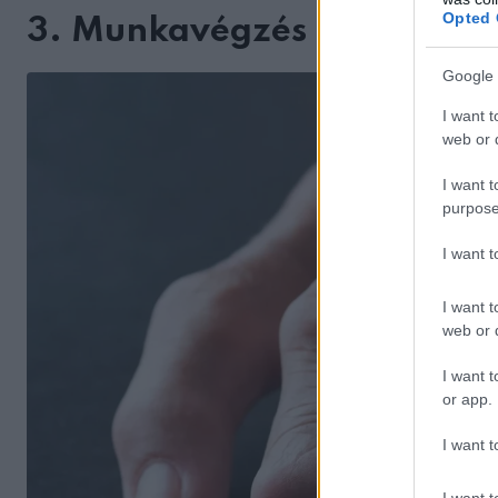
Opted 
3. Munkavégzés és napi ri
Google 
I want t
web or d
I want t
purpose
I want 
I want t
web or d
I want t
or app.
I want t
I want t