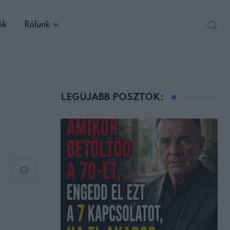
ók
Rólunk
LEGÚJABB POSZTOK:
Share
via
Email