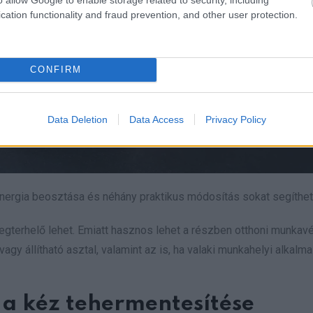
cation functionality and fraud prevention, and other user protection.
CONFIRM
Data Deletion
Data Access
Privacy Policy
nergia beosztása és néhány praktikus módosítás sokat segíthet
gterhelő lehet. Emiatt hasznos lehet a részben otthoni munkav
y állítható asztal, valamint az is, ha valaki munkahelyi alkalm
 a kéz tehermentesítése