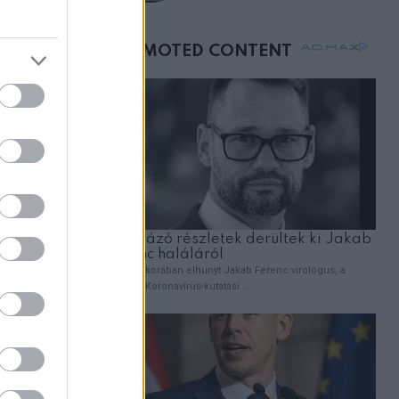
születésnapján –
órákkal később
mellettem ült az első
osztályon