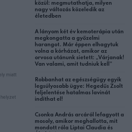
közül: megmutathatja, milyen
nagy változás közeledik az
életedben
A lányom két év kemoterápia után
megkongatta a győzelmi
harangot. Már éppen elhagytuk
volna a kórházat, amikor az
orvosa utánunk sietett: „Várjanak!
Van valami, amit tudniuk kell”
ely miatt
Robbanhat az egészségügy egyik
legsúlyosabb ügye: Hegedűs Zsolt
feljelentése hatalmas lavinát
 helyzet
indíthat el!
Csonka András arcáról lefagyott a
mosoly, amikor meghallotta, mit
mondott róla Liptai Claudia és