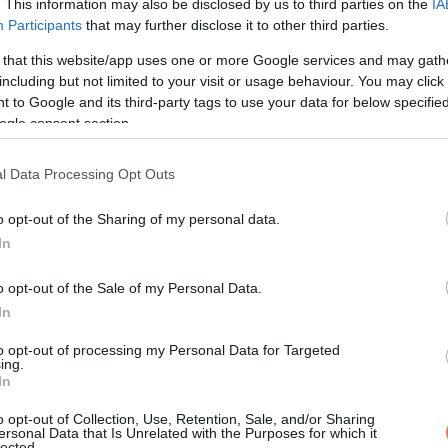
. This information may also be disclosed by us to third parties on the
IA
Participants
that may further disclose it to other third parties.
 that this website/app uses one or more Google services and may gath
egyszer adódik. Használjuk ki a mai nap különleges energiáit arra
including but not limited to your visit or usage behaviour. You may click 
 to Google and its third-party tags to use your data for below specifi
an, hogy az univerzum most különleges ajándékokat tartogat szá
ogle consent section.
l Data Processing Opt Outs
 A Szerencse Napja
o opt-out of the Sharing of my personal data.
In
o opt-out of the Sale of my Personal Data.
In
to opt-out of processing my Personal Data for Targeted
ing.
In
o opt-out of Collection, Use, Retention, Sale, and/or Sharing
ersonal Data that Is Unrelated with the Purposes for which it
lected.