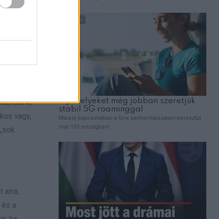
e félj
gerősítsd
n a
sználd ki
ikus vagy,
 „sok
 arra,
 és a
ár, ha