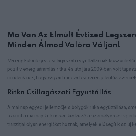
Ma Van Az Elmúlt Évtized Legszer
Minden Álmod Valóra Váljon!
Ma egy különleges csillagászati együttállásnak köszönhetően
pozitív energiaáramlás ritka, és utoljára 2009-ben volt tapas
mindenkinek, hogy vágyait megvalósítsa és jelentős személye
Ritka Csillagászati Együttállás
A mai nap egyedi jellemzője a bolygók ritka együttállása, am
szerint a mai nap különösen kedvező a személyes és spiritu
tranzitjai olyan energiákat hoznak, amelyek elősegítik az új 