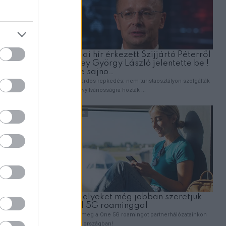
ilyen erős
ítsa és
gítenek
i. Hét év