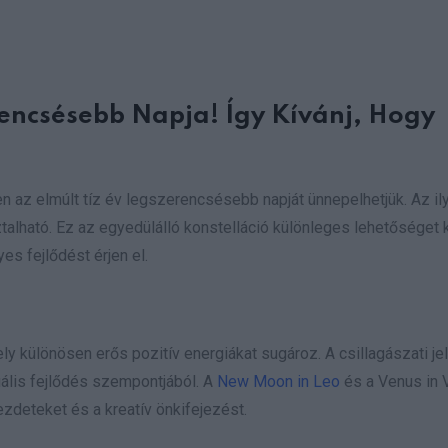
encsésebb Napja! Így Kívánj, Hogy
 az elmúlt tíz év legszerencsésebb napját ünnepelhetjük. Az il
ztalható. Ez az egyedülálló konstelláció különleges lehetőséget k
s fejlődést érjen el.
ely különösen erős pozitív energiákat sugároz. A csillagászati j
ális fejlődés szempontjából. A
New Moon in Leo
és a Venus in 
kezdeteket és a kreatív önkifejezést.