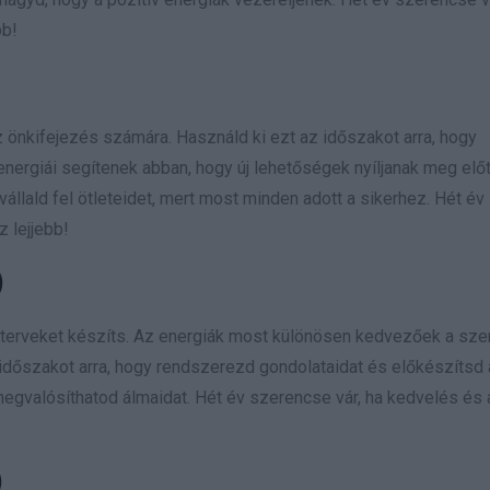
bb!
önkifejezés számára. Használd ki ezt az időszakot arra, hogy
energiái segítenek abban, hogy új lehetőségek nyíljanak meg előt
 vállald fel ötleteidet, mert most minden adott a sikerhez. Hét é
z lejjebb!
)
új terveket készíts. Az energiák most különösen kedvezőek a sz
időszakot arra, hogy rendszerezd gondolataidat és előkészítsd 
egvalósíthatod álmaidat. Hét év szerencse vár, ha kedvelés és 
)