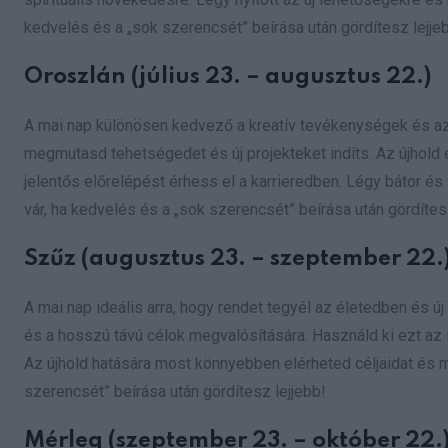
kedvelés és a „sok szerencsét” beírása után gördítesz lejje
Oroszlán (július 23. – augusztus 22.)
A mai nap különösen kedvező a kreatív tevékenységek és az 
megmutasd tehetségedet és új projekteket indíts. Az újhold 
jelentős előrelépést érhess el a karrieredben. Légy bátor és
vár, ha kedvelés és a „sok szerencsét” beírása után gördítes
Szűz (augusztus 23. – szeptember 22.
A mai nap ideális arra, hogy rendet tegyél az életedben és 
és a hosszú távú célok megvalósítására. Használd ki ezt az 
Az újhold hatására most könnyebben elérheted céljaidat és m
szerencsét” beírása után gördítesz lejjebb!
Mérleg (szeptember 23. – október 22.