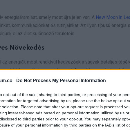
ív energiaáramlást, amely most újra jelen van. A
New Moon in Le
nket, kommunikációnkat és rutinjainkat. Az ilyen típusú energia 
érjünk el az élet különböző területein.
yes Növekedés
 az energiák most rendkívül kedvezőek a vágyak beteljesítésér
űzzünk ki és merjünk nagyot álmodni. A pozitív energia és a hit 
um.co -
Do Not Process My Personal Information
to opt-out of the sale, sharing to third parties, or processing of your per
formation for targeted advertising by us, please use the below opt-out s
 és érzelmekkel megerősíteni. Koncentráljunk arra, amit igazán 
r selection. Please note that after your opt-out request is processed y
eing interest-based ads based on personal information utilized by us or
lmok. A pozitív energia és a hit együttesen segítik a kívánságok
disclosed to third parties prior to your opt-out. You may separately opt-
losure of your personal information by third parties on the IAB’s list of