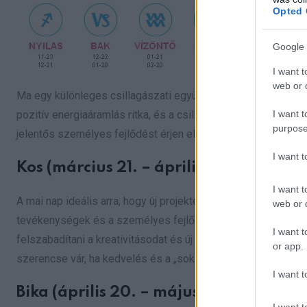
Opted 
Google 
I want t
web or d
Ma egy különleges csillagászati együttállásnak köszönhetőe
I want t
pozitív energiaáramlás ritka, és a csillagok kedvező állása
purpose
jelentős személyes fejlődést érjen el.
I want 
Kos (március 21. – április 19.)
I want t
A mai nap ideális arra, hogy új projekteket indíts és bátor d
web or d
tevékenységek és a személyes fejlődés szempontjából. Haszná
I want t
felszabadítani a kreativitásodat és új lehetőségeket teremt
or app.
szerencse vár, ha kedvelés és a „sok szerencsét” beírása ut
I want t
Bika (április 20. – május 20.)
I want t