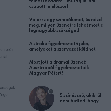
felhőszakadás: – mutatjuk, hol
csapott le először!
Válassz egy szimbólumot, és nézd
meg, milyen üzenetre lehet most a
legnagyobb szükséged
A stroke figyelmeztető jelei,
yen erős
amelyeket a szervezet küldhet
ínál
Most jött a drámai üzenet:
Ausztriából figyelmeztették
Magyar Pétert!
elenségek
Virgo
5 színésznő, akikről
nem tudtad, hogy
fiúként születtek