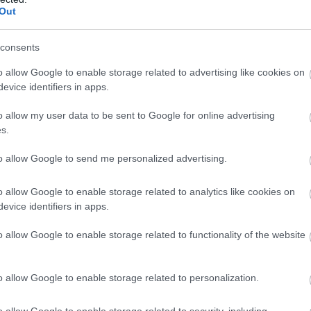
Out
consents
o allow Google to enable storage related to advertising like cookies on
evice identifiers in apps.
n az elmúlt évtized legszerencsésebb napját ünnepelhetjük. Az 
o allow my user data to be sent to Google for online advertising
 különleges lehetőséget kínál mindenkinek, hogy vágyait megvalós
s.
to allow Google to send me personalized advertising.
o allow Google to enable storage related to analytics like cookies on
öntéseket hozz. A csillagok állása különösen kedvező a kreatív
evice identifiers in apps.
ld ki ezt a napot, hogy elérd céljaidat! Az újhold energiái se
o allow Google to enable storage related to functionality of the website
eni számodra. Legyen bátorságod nagyot álmodni és új utakra lépn
án gördítesz lejjebb!
o allow Google to enable storage related to personalization.
o allow Google to enable storage related to security, including