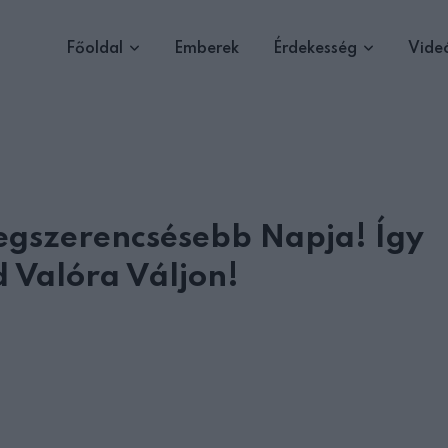
Főoldal
Emberek
Érdekesség
Vide
egszerencsésebb Napja! Így
 Valóra Váljon!