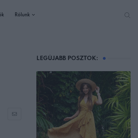
ók
Rólunk
LEGÚJABB POSZTOK:
Share
via
Email