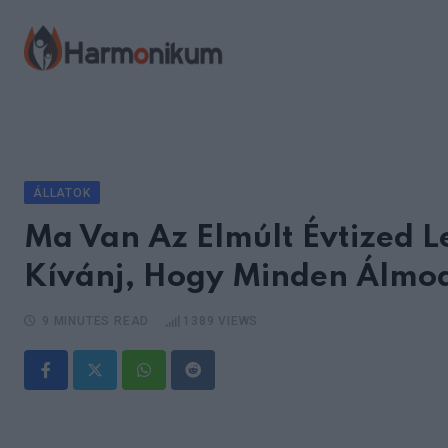
Skip
to
content
ÁLLATOK
Ma Van Az Elmúlt Évtized L
Kívánj, Hogy Minden Álmod
9 MINUTES READ
1389
VIEWS
Whatsapp
Reddit