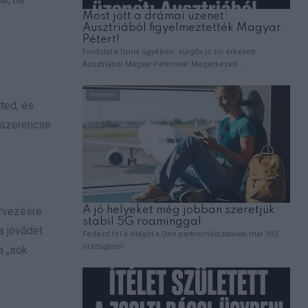
ted, és
v szerencse
ervezésre
a jövődet.
a „sok