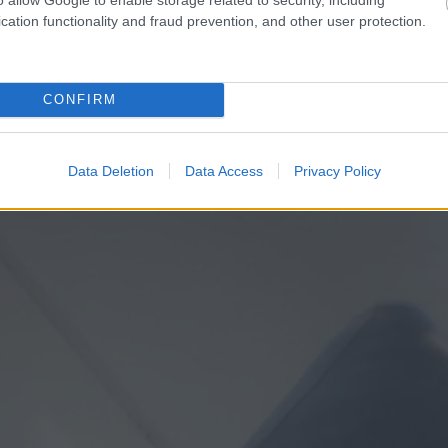
cation functionality and fraud prevention, and other user protection.
t meg
CONFIRM
, pezsgő, örökké vidám és barátságos természetével pedig sokak
Data Deletion
Data Access
Privacy Policy