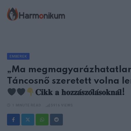
Skip
to
content
EMBEREK
„Ma megmagyarázhatatlanu
Táncosnő szeretett volna l
𝐂𝐢𝐤𝐤 𝐚 𝐡𝐨𝐳𝐳𝐚́𝐬𝐳𝐨́𝐥𝐚́𝐬𝐨𝐤𝐧𝐚́𝐥!
1 MINUTE READ
5916
VIEWS
Whatsapp
Reddit