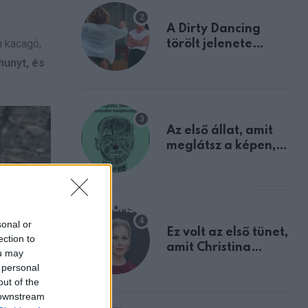
A Dirty Dancing
n kacagó,
törölt jelenete
megerősíti azt, amit
hunyt, és
mindannyian
sejtettünk
Az első állat, amit
meglátsz a képen,
elárulja legrosszabb
tulajdonságodat
sonal or
Ez volt az első tünet,
ection to
amit Christina
ou may
Applegate éveken
 personal
át félreértett, pedig
out of the
a szklerózis
 downstream
multiplex