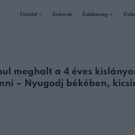
Főoldal
Emberek
Érdekesség
Vide
l meghalt a 4 éves kislány
enni – Nyugodj békében, kicsi