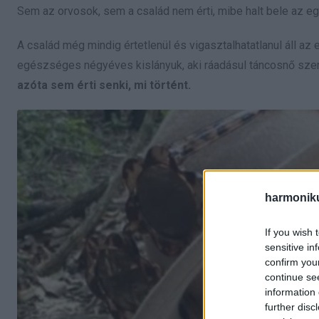
Sem az orvosok, sem a család nem érti, mibe halt bele az e
A család még mindig értetlenül és vigasztalhatatlanul áll az 
egészséges négyéves kislányuk, aki ráadásul táncosnő szere
azóta sem érti senki, mi történt.
harmonik
If you wish 
sensitive in
confirm you
continue se
information 
further disc