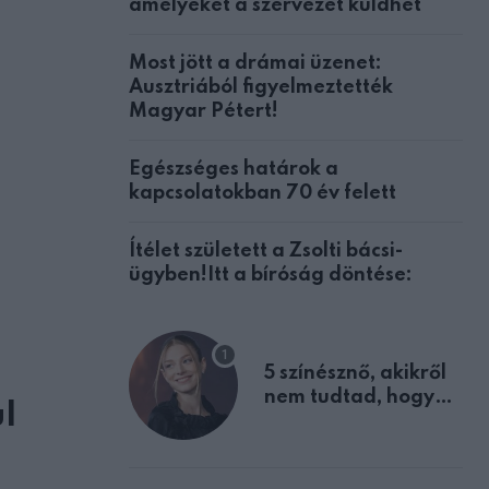
amelyeket a szervezet küldhet
Most jött a drámai üzenet:
Ausztriából figyelmeztették
Magyar Pétert!
Egészséges határok a
kapcsolatokban 70 év felett
Ítélet született a Zsolti bácsi-
ügyben!Itt a bíróság döntése:
5 színésznő, akikről
nem tudtad, hogy
l
fiúként születtek