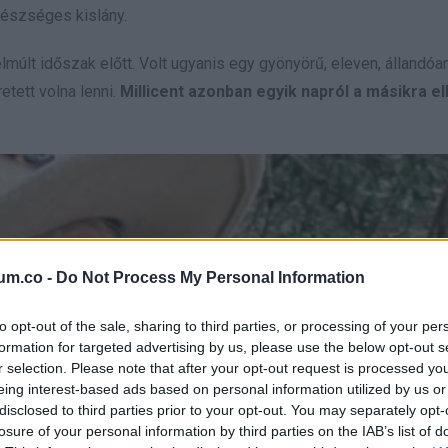
gészséges kislány.
elmúlt időszak előtt. Volt ugyanis egy gyönyörű, eleven, állandóa
tett volna lenni.
Millicent azonban egyik napról a másikra el
um.co -
Do Not Process My Personal Information
to opt-out of the sale, sharing to third parties, or processing of your per
formation for targeted advertising by us, please use the below opt-out s
r selection. Please note that after your opt-out request is processed y
eing interest-based ads based on personal information utilized by us or
disclosed to third parties prior to your opt-out. You may separately opt-
losure of your personal information by third parties on the IAB’s list of