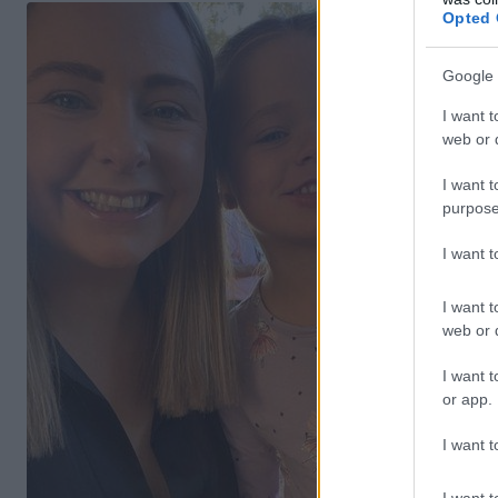
Opted 
Google 
I want t
web or d
I want t
purpose
I want 
I want t
web or d
I want t
or app.
I want t
I want t