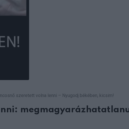
cosnő szeretett volna lenni – Nyugodj békében, kicsim!
lenni: megmagyarázhatatlanu