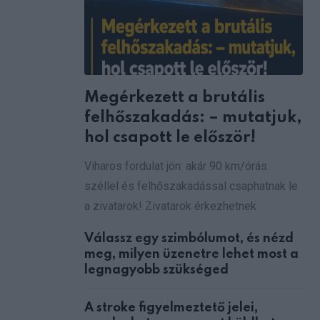
via
Email
Megérkezett a brutális
felhőszakadás: – mutatjuk,
hol csapott le először!
Viharos fordulat jön: akár 90 km/órás
széllel és felhőszakadással csaphatnak le
a zivatarok! Zivatarok érkezhetnek
Válassz egy szimbólumot, és nézd
meg, milyen üzenetre lehet most a
legnagyobb szükséged
A stroke figyelmeztető jelei,