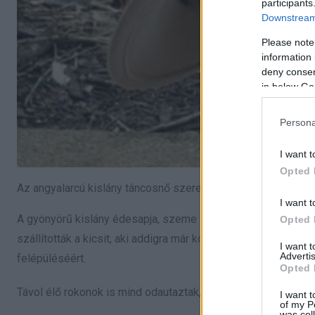
participants
Downstream 
Please note
information 
deny consent
in below Go
Persona
I want t
Opted 
Az angyalarcú kislány táncosnő szerettet volna lenni
I want t
A gyönyörű kislány édesapja, szeme láttára esett össze, mir
Opted 
szállították a kicsit, aki addigra már kómába esett. Az egés
I want 
Advertis
felépüléséért.
Opted 
Távol élő rokonok is mind odautaztak, és bár az orvosok és a
I want t
of my P
was col