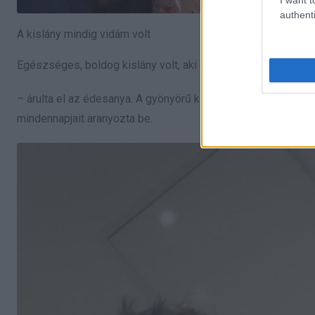
authenti
A kislány mindig vidám volt
Egészséges, boldog kislány volt, aki előzmények nélkül hal
– árulta el az édesanya. A gyönyörű kislány táncolni tanult
mindennapjait aranyozta be.