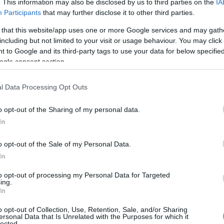
. This information may also be disclosed by us to third parties on the
IA
Participants
that may further disclose it to other third parties.
 that this website/app uses one or more Google services and may gath
including but not limited to your visit or usage behaviour. You may click 
 to Google and its third-party tags to use your data for below specifi
ogle consent section.
l Data Processing Opt Outs
o opt-out of the Sharing of my personal data.
In
o opt-out of the Sale of my Personal Data.
e a család azonnal mentőt hívott. Nem is késlekedtek, kórházba
In
z család bement a kórházba, hogy együtt imádkozzanak a kis Mill
to opt-out of processing my Personal Data for Targeted
ing.
In
 kislány is keményen küzdöttek, Millicent végül elhunyt.
o opt-out of Collection, Use, Retention, Sale, and/or Sharing
ersonal Data that Is Unrelated with the Purposes for which it
lected.