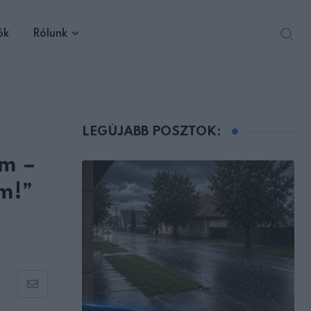
ók
Rólunk
LEGÚJABB POSZTOK:
om –
m!”
Share