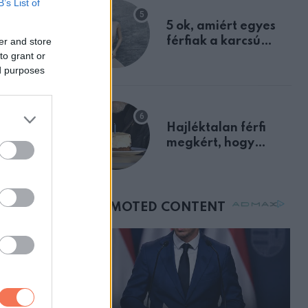
B’s List of
egyértelmű jele volt
5 ok, amiért egyes
férfiak a karcsú
er and store
to grant or
nőket részesítik
ed purposes
előnyben
Hajléktalan férfi
megkért, hogy
vegyek neki kávét a
születésnapján –
órákkal később
mellettem ült az első
osztályon
icent