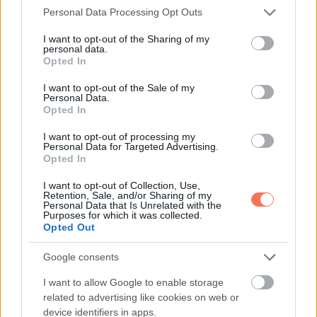
Please note that this website/app uses one or more Google
Personal Data Processing Opt Outs
szerencse vár, ha kedvelés és a „sok szerencsét”
services and may gather and store information including but
beírása után gördítesz lejjebb!
not limited to your visit or usage behaviour. You may click to
I want to opt-out of the Sharing of my
personal data.
grant or deny consent to Google and its third-party tags to
Opted In
Nyilas (november 22. – december 21.):
Ma kiváló
use your data for below specified purposes in below Google
consent section.
lehetőségeid nyílnak pénzügyi téren, lehet, hogy egy váratlan
I want to opt-out of the Sale of my
Personal Data.
pénzforrásra találsz. Az egészséged stabil, de nem árt, ha
Opted In
egy kicsit több mozgást iktatsz be a napodba. A
I want to opt-out of processing my
munkahelyeden most különösen kreatív lehetsz, ami új
Personal Data for Targeted Advertising.
Opted In
lehetőségeket hozhat számodra. Romantikus
I want to opt-out of Collection, Use,
kapcsolataidban ma szenvedélyes pillanatokra számíthatsz,
Retention, Sale, and/or Sharing of my
Personal Data that Is Unrelated with the
de fontos, hogy odafigyelj a partnered igényeire is.
Purposes for which it was collected.
Pénzügyileg ma egy jelentős döntést kell hoznod, ami
Opted Out
hosszú távon meghatározza a jövődet. A barátaiddal való
Google consents
kapcsolatod is erősödhet, ha több időt szánsz rájuk. Légy
I want to allow Google to enable storage
nyitott az új tapasztalatokra, mert ezek segítenek fejlődni. A
related to advertising like cookies on web or
személyes fejlődésed ma különösen előtérbe kerülhet, ha
device identifiers in apps.