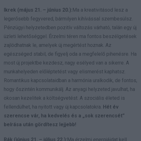
Ikrek (május 21. – június 20.):
Ma a kreativitásod lesz a
legerősebb fegyvered, bármilyen kihívással szembesülsz.
Pénzügyi helyzetedben pozitív változás várható, talán egy új
üzleti lehetőséggel. Érzelmi téren ma fontos beszélgetések
zajlódhatnak le, amelyek új megértést hoznak. Az
egészséged stabil, de figyelj oda a megfelelő pihenésre. Ha
most új projektbe kezdesz, nagy esélyed van a sikerre. A
munkahelyeden előléptetést vagy elismerést kaphatsz.
Romantikus kapcsolataidban a harmónia uralkodik, de fontos,
hogy őszintén kommunikálj. Az anyagi helyzeted javulhat, ha
okosan kezelitek a költségvetést. A szociális életed is
fellendülhet, ha nyitott vagy új kapcsolatokra.
Hét év
szerencse vár, ha kedvelés és a „sok szerencsét”
beírása után gördítesz lejjebb!
Rák (június 21. – július 22.):
Ma érzelmi energiáidat kell