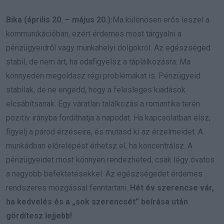
Bika (április 20. – május 20.):
Ma különösen erős leszel a
kommunikációban, ezért érdemes most tárgyalni a
pénzügyeidről vagy munkahelyi dolgokról. Az egészséged
stabil, de nem árt, ha odafigyelsz a táplálkozásra. Ma
könnyedén megoldasz régi problémákat is. Pénzügyeid
stabilak, de ne engedd, hogy a felesleges kiadások
elcsábítsanak. Egy váratlan találkozás a romantika terén
pozitív irányba fordíthatja a napodat. Ha kapcsolatban élsz,
figyelj a párod érzéseire, és mutasd ki az érzelmeidet. A
munkádban előrelépést érhetsz el, ha koncentrálsz. A
pénzügyeidet most könnyen rendezheted, csak légy óvatos
a nagyobb befektetésekkel. Az egészségedet érdemes
rendszeres mozgással fenntartani.
Hét év szerencse vár,
ha kedvelés és a „sok szerencsét” beírása után
gördítesz lejjebb!