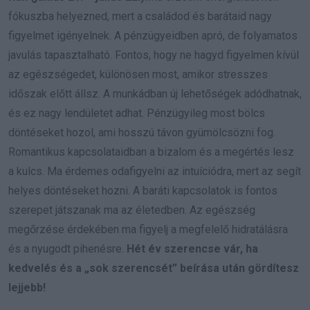
fókuszba helyezned, mert a családod és barátaid nagy
figyelmet igényelnek. A pénzügyeidben apró, de folyamatos
javulás tapasztalható. Fontos, hogy ne hagyd figyelmen kívül
az egészségedet, különösen most, amikor stresszes
időszak előtt állsz. A munkádban új lehetőségek adódhatnak,
és ez nagy lendületet adhat. Pénzügyileg most bölcs
döntéseket hozol, ami hosszú távon gyümölcsözni fog.
Romantikus kapcsolataidban a bizalom és a megértés lesz
a kulcs. Ma érdemes odafigyelni az intuíciódra, mert az segít
helyes döntéseket hozni. A baráti kapcsolatok is fontos
szerepet játszanak ma az életedben. Az egészség
megőrzése érdekében ma figyelj a megfelelő hidratálásra
és a nyugodt pihenésre.
Hét év szerencse vár, ha
kedvelés és a „sok szerencsét” beírása után gördítesz
lejjebb!