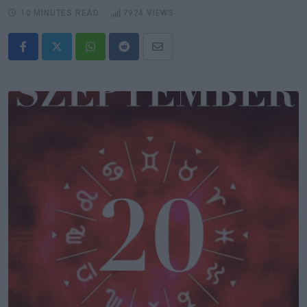
10 MINUTES READ
7924
VIEWS
Whatsapp
Reddit
Share
via
Email