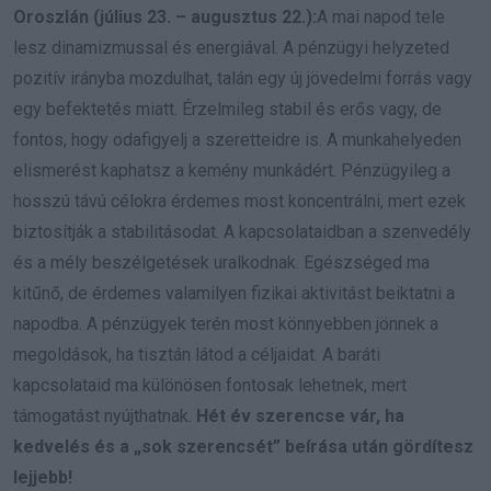
Oroszlán (július 23. – augusztus 22.):
A mai napod tele
lesz dinamizmussal és energiával. A pénzügyi helyzeted
pozitív irányba mozdulhat, talán egy új jövedelmi forrás vagy
egy befektetés miatt. Érzelmileg stabil és erős vagy, de
fontos, hogy odafigyelj a szeretteidre is. A munkahelyeden
elismerést kaphatsz a kemény munkádért. Pénzügyileg a
hosszú távú célokra érdemes most koncentrálni, mert ezek
biztosítják a stabilitásodat. A kapcsolataidban a szenvedély
és a mély beszélgetések uralkodnak. Egészséged ma
kitűnő, de érdemes valamilyen fizikai aktivitást beiktatni a
napodba. A pénzügyek terén most könnyebben jönnek a
megoldások, ha tisztán látod a céljaidat. A baráti
kapcsolataid ma különösen fontosak lehetnek, mert
támogatást nyújthatnak.
Hét év szerencse vár, ha
kedvelés és a „sok szerencsét” beírása után gördítesz
lejjebb!