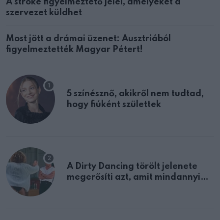
A stroke figyelmeztető jelei, amelyeket a
szervezet küldhet
Most jött a drámai üzenet: Ausztriából
figyelmeztették Magyar Pétert!
5 színésznő, akikről nem tudtad,
hogy fiúként születtek
A Dirty Dancing törölt jelenete
megerősíti azt, amit mindannyian
sejtettünk