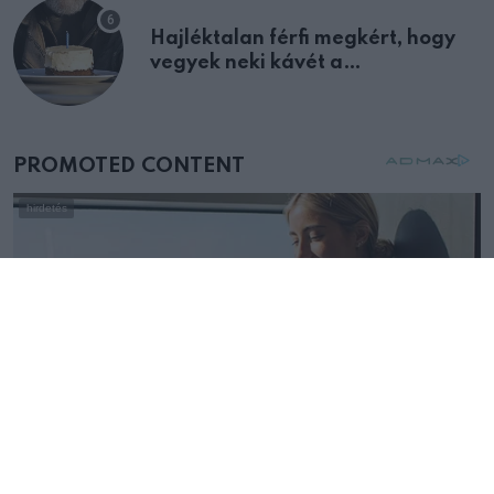
Hajléktalan férfi megkért, hogy
vegyek neki kávét a
születésnapján – órákkal később
mellettem ült az első osztályon