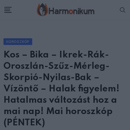
Skip
to
content
HOROSZKÓP
Kos – Bika – Ikrek-Rák-
Oroszlán-Szűz-Mérleg-
Skorpió-Nyilas-Bak –
Vízöntő – Halak figyelem!
Hatalmas változást hoz a
mai nap! Mai horoszkóp
(PÉNTEK)