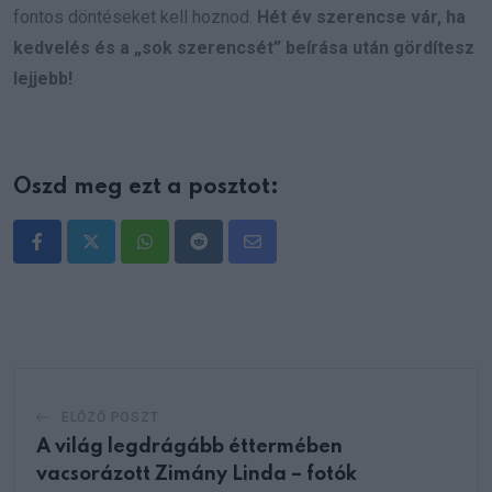
fontos döntéseket kell hoznod.
Hét év szerencse vár, ha
kedvelés és a „sok szerencsét” beírása után gördítesz
lejjebb!
Oszd meg ezt a posztot:
Whatsapp
Reddit
Share
via
Email
ELŐZŐ POSZT
A világ legdrágább éttermében
vacsorázott Zimány Linda – fotók