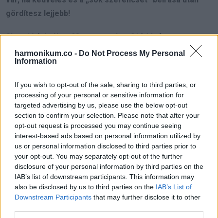
gördítesz lejjebb!
Skorpió (október 23. – november 21.):
Ma fontos
döntéseket kell hoznod, különösen anyagi területeken.
harmonikum.co -
Do Not Process My Personal
Information
Lehet, hogy egy új pénzügyi lehetőség adódik, amely
nagyobb stabilitást hoz az életedbe. Az egészségedre
If you wish to opt-out of the sale, sharing to third parties, or
figyelj oda, ne vállalj túl sokat egyszerre. A romantikus
processing of your personal or sensitive information for
kapcsolatok terén ma különösen érzékeny leszel, és mély
targeted advertising by us, please use the below opt-out
section to confirm your selection. Please note that after your
érzelmi pillanatokra számíthatsz. A munkahelyeden sikeres
opt-out request is processed you may continue seeing
nap vár rád, ha ki mered mondani, amit gondolsz.
interest-based ads based on personal information utilized by
Pénzügyeid terén javulás várható, különösen, ha okosan
us or personal information disclosed to third parties prior to
your opt-out. You may separately opt-out of the further
fekteted be a pénzed. A baráti körödben új kapcsolatok
disclosure of your personal information by third parties on the
alakulhatnak ki, amelyek hosszú távon is fontosak lehetnek.
IAB’s list of downstream participants. This information may
Légy türelmes és ne hagyd, hogy az apró problémák
also be disclosed by us to third parties on the
IAB’s List of
Downstream Participants
that may further disclose it to other
kizökkentsenek. Az intuíciód ma különösen erős lesz,
third parties.
hallgass rá, és hozd meg a fontos döntéseket.
Hét év