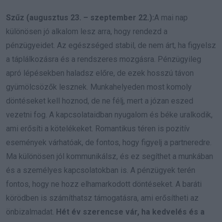
Szűz (augusztus 23. – szeptember 22.):
A mai nap
különösen jó alkalom lesz arra, hogy rendezd a
pénzügyeidet. Az egészséged stabil, de nem árt, ha figyelsz
a táplálkozásra és a rendszeres mozgásra. Pénzügyileg
apró lépésekben haladsz előre, de ezek hosszú távon
gyümölcsözők lesznek. Munkahelyeden most komoly
döntéseket kell hoznod, de ne félj, mert a józan eszed
vezetni fog. A kapcsolataidban nyugalom és béke uralkodik,
ami erősíti a kötelékeket. Romantikus téren is pozitív
események várhatóak, de fontos, hogy figyelj a partneredre.
Ma különösen jól kommunikálsz, és ez segíthet a munkában
és a személyes kapcsolatokban is. A pénzügyek terén
fontos, hogy ne hozz elhamarkodott döntéseket. A baráti
körödben is számíthatsz támogatásra, ami erősítheti az
önbizalmadat.
Hét év szerencse vár, ha kedvelés és a