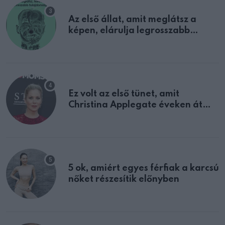
Az első állat, amit meglátsz a
képen, elárulja legrosszabb
tulajdonságodat
Ez volt az első tünet, amit
Christina Applegate éveken át
félreértett, pedig a szklerózis
multiplex egyértelmű jele volt
5 ok, amiért egyes férfiak a karcsú
nőket részesítik előnyben