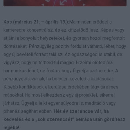
Kos (március 21. – április 19.):
Ma minden erőddel a
karrieredre koncentrálsz, és ez kifizetődő lesz. Képes vagy
átlátni a bonyolult helyzeteket, és gyorsan hozol megfontolt
döntéseket. Pénzügyileg pozitív fordulat várható, lehet, hogy
egy új bevételi forrást találsz. Az egészséged is stabil, de
vigyázz, hogy ne terheld túl magad. Érzelmi életed ma
harmonikus lehet, de fontos, hogy figyelj a partneredre. A
pénzügyeid javulnak, ha bölcsen kezeled a kiadásokat.
Kisebb konfliktusok elkerülése érdekében légy türelmes
másokkal. Ha most elkezdesz egy új projektet, sikerrel
járhatsz. Ügyelj a lelki egyensúlyodra is, meditáció vagy
pihenés segíthet ebben.
Hét év szerencse vár, ha
kedvelés és a „sok szerencsét” beírása után gördítesz
lejjebb!