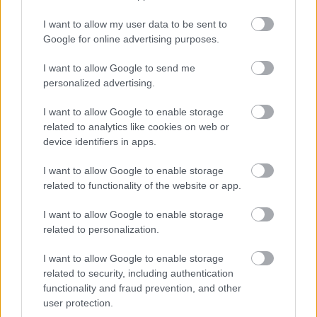
időt szánsz az önismeretre.
Hét év szerencse vár, ha
I want to allow my user data to be sent to
kedvelés és a „sok szerencsét” beírása után gördítesz
Google for online advertising purposes.
lejjebb!
I want to allow Google to send me
Bak (december 22. – január 19.):
Ma pénzügyi területen
personalized advertising.
váratlan lehetőségekkel találkozhatsz, érdemes nyitott
I want to allow Google to enable storage
szemmel járni. Az egészségedre ma különösen figyelj,
related to analytics like cookies on web or
különösen az emésztésedre. A munkahelyeden ma
device identifiers in apps.
eredményes napra számíthatsz, és talán egy régóta várt
I want to allow Google to enable storage
elismerést is megkaphatsz. Romantikus kapcsolataidban a
related to functionality of the website or app.
harmónia uralkodik, de fontos, hogy figyelj a kommunikációra.
I want to allow Google to enable storage
A pénzügyek terén érdemes most hosszú távra tervezni,
related to personalization.
mert a stabilitás most különösen fontos lesz. Barátaiddal
I want to allow Google to enable storage
való kapcsolatod is pozitívan alakul, talán egy régi
related to security, including authentication
ismerőssel is találkozol. Ha ma új projektbe vágnál bele, a
functionality and fraud prevention, and other
csillagok támogatnak téged. Az intuíciód ma különösen erős
user protection.