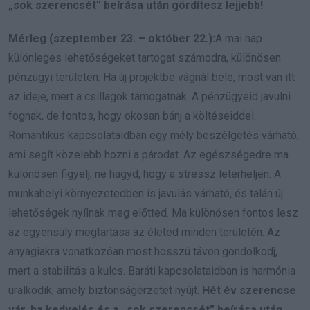
„sok szerencsét” beírása után gördítesz lejjebb!
Mérleg (szeptember 23. – október 22.):
A mai nap
különleges lehetőségeket tartogat számodra, különösen
pénzügyi területen. Ha új projektbe vágnál bele, most van itt
az ideje, mert a csillagok támogatnak. A pénzügyeid javulni
fognak, de fontos, hogy okosan bánj a költéseiddel.
Romantikus kapcsolataidban egy mély beszélgetés várható,
ami segít közelebb hozni a párodat. Az egészségedre ma
különösen figyelj, ne hagyd, hogy a stressz leterheljen. A
munkahelyi környezetedben is javulás várható, és talán új
lehetőségek nyílnak meg előtted. Ma különösen fontos lesz
az egyensúly megtartása az életed minden területén. Az
anyagiakra vonatkozóan most hosszú távon gondolkodj,
mert a stabilitás a kulcs. Baráti kapcsolataidban is harmónia
uralkodik, amely biztonságérzetet nyújt.
Hét év szerencse
vár, ha kedvelés és a „sok szerencsét” beírása után