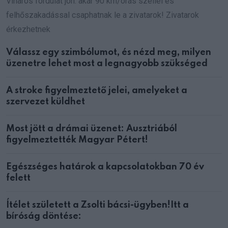
Viharos fordulat jön: akár 90 km/órás széllel és
felhőszakadással csaphatnak le a zivatarok! Zivatarok
érkezhetnek
Válassz egy szimbólumot, és nézd meg, milyen
üzenetre lehet most a legnagyobb szükséged
A stroke figyelmeztető jelei, amelyeket a
szervezet küldhet
Most jött a drámai üzenet: Ausztriából
figyelmeztették Magyar Pétert!
Egészséges határok a kapcsolatokban 70 év
felett
Ítélet született a Zsolti bácsi-ügyben!Itt a
bíróság döntése: