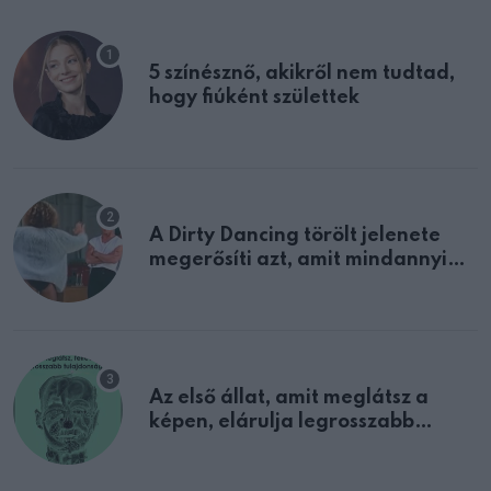
5 színésznő, akikről nem tudtad,
hogy fiúként születtek
A Dirty Dancing törölt jelenete
megerősíti azt, amit mindannyian
sejtettünk
Az első állat, amit meglátsz a
képen, elárulja legrosszabb
tulajdonságodat