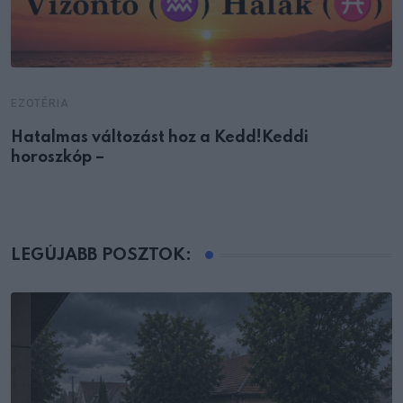
EZOTÉRIA
Hatalmas változást hoz a Kedd!Keddi
horoszkóp –
LEGÚJABB POSZTOK: