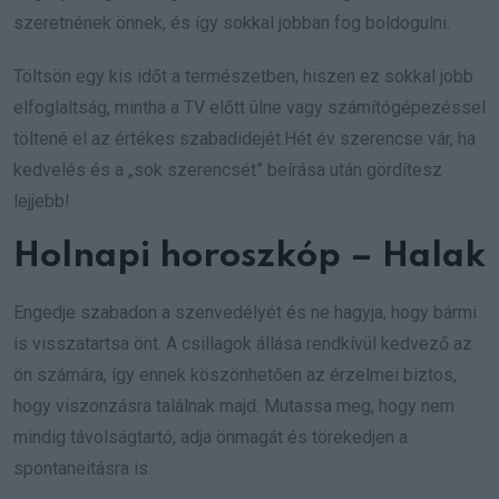
szeretnének önnek, és így sokkal jobban fog boldogulni.
Töltsön egy kis időt a természetben, hiszen ez sokkal jobb
elfoglaltság, mintha a TV előtt ülne vagy számítógépezéssel
töltené el az értékes szabadidejét.Hét év szerencse vár, ha
kedvelés és a „sok szerencsét” beírása után gördítesz
lejjebb!
Holnapi horoszkóp – Halak
Engedje szabadon a szenvedélyét és ne hagyja, hogy bármi
is visszatartsa önt. A csillagok állása rendkívül kedvező az
ön számára, így ennek köszönhetően az érzelmei biztos,
hogy viszonzásra találnak majd. Mutassa meg, hogy nem
mindig távolságtartó, adja önmagát és törekedjen a
spontaneitásra is.