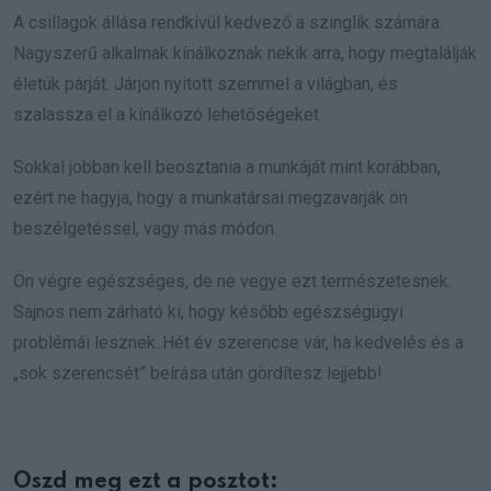
A csillagok állása rendkívül kedvező a szinglik számára.
Nagyszerű alkalmak kínálkoznak nekik arra, hogy megtalálják
életük párját. Járjon nyitott szemmel a világban, és
szalassza el a kínálkozó lehetőségeket.
Sokkal jobban kell beosztania a munkáját mint korábban,
ezért ne hagyja, hogy a munkatársai megzavarják ön
beszélgetéssel, vagy más módon.
Ön végre egészséges, de ne vegye ezt természetesnek.
Sajnos nem zárható ki, hogy később egészségügyi
problémái lesznek..Hét év szerencse vár, ha kedvelés és a
„sok szerencsét” beírása után gördítesz lejjebb!
Oszd meg ezt a posztot: