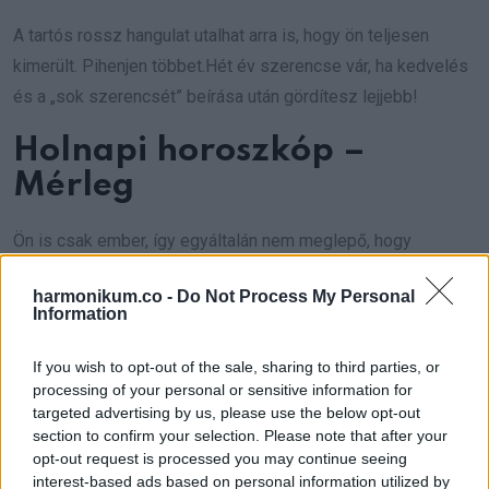
A tartós rossz hangulat utalhat arra is, hogy ön teljesen
kimerült. Pihenjen többet.Hét év szerencse vár, ha kedvelés
és a „sok szerencsét” beírása után gördítesz lejjebb!
Holnapi horoszkóp –
Mérleg
Ön is csak ember, így egyáltalán nem meglepő, hogy
időnként nem rendelkezik a szükséges tudással és a kellő
harmonikum.co -
Do Not Process My Personal
információkkal egy-egy döntés meghozásához. Nincs abban
Information
semmi megvetendő, ha ilyenkor egy barátjától, vagy egy
szakembertől kér segítséget. Ha így tesz, akkor végül
If you wish to opt-out of the sale, sharing to third parties, or
processing of your personal or sensitive information for
megnyugodhat és visszatér a rég elveszett béke is a
targeted advertising by us, please use the below opt-out
lelkébe.
section to confirm your selection. Please note that after your
opt-out request is processed you may continue seeing
Mivel most erős pozitív energiát sugároz, ezért ez a nap
interest-based ads based on personal information utilized by