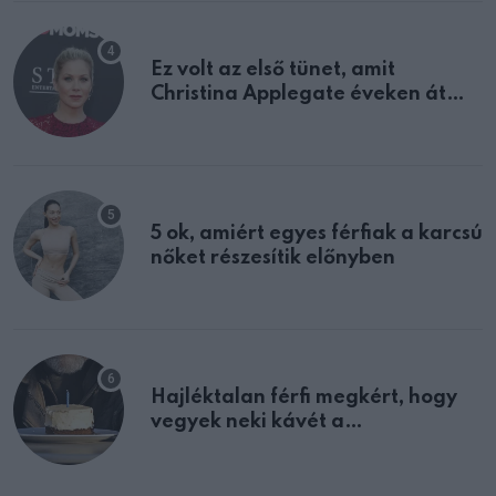
Ez volt az első tünet, amit
Christina Applegate éveken át
félreértett, pedig a szklerózis
multiplex egyértelmű jele volt
5 ok, amiért egyes férfiak a karcsú
nőket részesítik előnyben
Hajléktalan férfi megkért, hogy
vegyek neki kávét a
születésnapján – órákkal később
mellettem ült az első osztályon