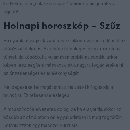
kedvelés és a „sok szerencsét” beírása után gördítesz
lejjebb!
Holnapi horoszkóp – Szűz
Ha nyaralást vagy utazást tervez, akkor szánjon kellő időt az
előkészületekre is. Ez elsőre felesleges plusz munkának
tűnhet, de később, ha valamilyen probléma adódik, akkor
képes lesz segíteni másoknak, akik nagyra fogják értékelni
az önzetlenségét és találékonyságát.
Ne idegesítse fel magát amiatt, ha valaki kifogásolja a
munkáját. Ez teljesen felesleges.
A masszírozás élvezetes dolog, de ha elsajátítja, akkor az
később az elméletben és a gyakorlatban is meg fog térülni.
Jelentkezzen egy masszőr kurzusra.