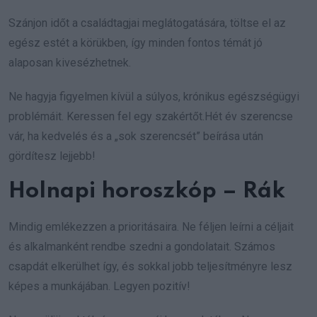
Szánjon időt a családtagjai meglátogatására, töltse el az
egész estét a körükben, így minden fontos témát jó
alaposan kivesézhetnek.
Ne hagyja figyelmen kívül a súlyos, krónikus egészségügyi
problémáit. Keressen fel egy szakértőt.Hét év szerencse
vár, ha kedvelés és a „sok szerencsét” beírása után
gördítesz lejjebb!
Holnapi horoszkóp – Rák
Mindig emlékezzen a prioritásaira. Ne féljen leírni a céljait
és alkalmanként rendbe szedni a gondolatait. Számos
csapdát elkerülhet így, és sokkal jobb teljesítményre lesz
képes a munkájában. Legyen pozitív!