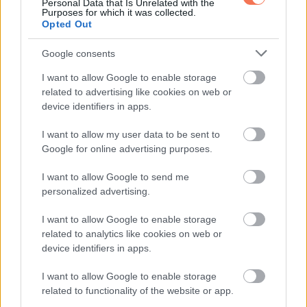
Personal Data that Is Unrelated with the
Purposes for which it was collected.
könnyedén el lehet érni. Természetesen mindenkinek
Opted Out
megvannak a saját álmai és elképzelései, de kár lenne, ha
csak azért nem érné el a céljai, mert nem tette meg a
Google consents
szükséges lépéseket.
I want to allow Google to enable storage
related to advertising like cookies on web or
Jó lenne, ha valahogyan el tudná terelni a gondolatait, amire
device identifiers in apps.
kiváló alkalmat kínál, ha némi társadalmi életet él.
I want to allow my user data to be sent to
Találkozzon a barátaival és biztos, hogy nem fogja
Google for online advertising purposes.
megbánni.
I want to allow Google to send me
personalized advertising.
Töltsön el kis időt az otthonában is, mert mostanság
folyamatosan úton volt.
I want to allow Google to enable storage
related to analytics like cookies on web or
Idősebb korára a bőre meghálálja, amiért elég figyelmet
device identifiers in apps.
fordított rá ebben az időszakban.Hét év szerencse vár, ha
I want to allow Google to enable storage
kedvelés és a „sok szerencsét” beírása után gördítesz
related to functionality of the website or app.
lejjebb!