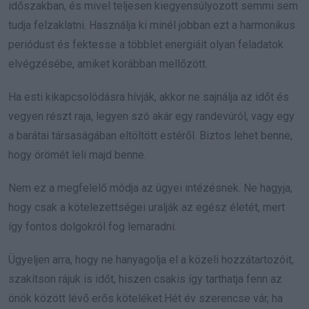
időszakban, és mivel teljesen kiegyensúlyozott semmi sem
tudja felzaklatni. Használja ki minél jobban ezt a harmonikus
periódust és fektesse a többlet energiáit olyan feladatok
elvégzésébe, amiket korábban mellőzött.
Ha esti kikapcsolódásra hívják, akkor ne sajnálja az időt és
vegyen részt raja, legyen szó akár egy randevúról, vagy egy
a barátai társaságában eltöltött estéről. Biztos lehet benne,
hogy örömét leli majd benne.
Nem ez a megfelelő módja az ügyei intézésnek. Ne hagyja,
hogy csak a kötelezettségei uralják az egész életét, mert
így fontos dolgokról fog lemaradni.
Ügyeljen arra, hogy ne hanyagolja el a közeli hozzátartozóit,
szakítson rájuk is időt, hiszen csakis így tarthatja fenn az
önök között lévő erős köteléket.Hét év szerencse vár, ha