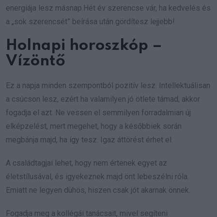
energiája lesz másnap.Hét év szerencse vár, ha kedvelés és
a „sok szerencsét” beírása után gördítesz lejjebb!
Holnapi horoszkóp –
Vízöntő
Ez a napja minden szempontból pozitív lesz. Intellektuálisan
a csúcson lesz, ezért ha valamilyen jó ötlete támad, akkor
fogadja el azt. Ne vessen el semmilyen forradalmian új
elképzelést, mert megehet, hogy a későbbiek során
megbánja majd, ha így tesz. Igaz áttörést érhet el.
A családtagjai lehet, hogy nem értenek egyet az
életstílusával, és igyekeznek majd önt lebeszélni róla.
Emiatt ne legyen dühös, hiszen csak jót akarnak önnek.
Fogadja meg a kollégái tanácsait, mivel segíteni