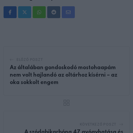
Whatsapp
Reddit
Share
via
Email
ELŐZŐ POSZT
Az általában gondoskodó mostohaapám
nem volt hajlandó az oltárhoz kísérni – az
oka sokkolt engem
KÖVETKEZŐ POSZT
A szódabikarbóna 47 gyógyhatása és