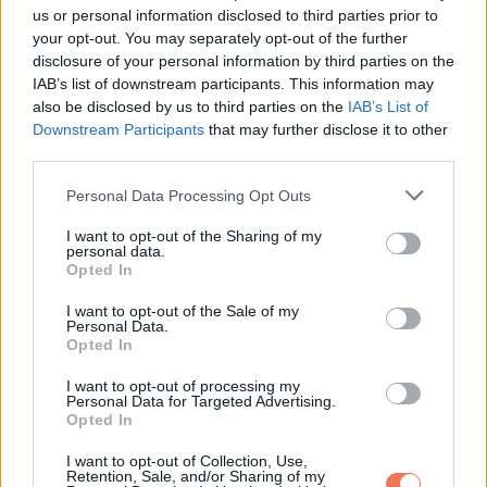
us or personal information disclosed to third parties prior to
ideális a randizásra. Éljen aktívabb társadalmi életet, így új
your opt-out. You may separately opt-out of the further
barátokra tehet szert és akár még a lelki társával is
disclosure of your personal information by third parties on the
összehozhatja a sors.
IAB’s list of downstream participants. This information may
also be disclosed by us to third parties on the
IAB’s List of
Szeretne pihenni a kicsit, de a vakáció most nem a legjobb
Downstream Participants
that may further disclose it to other
third parties.
ötlet, és nem is lehet egyelőre szó róla, mivel a munkájára
kell összpontosítania.
Please note that this website/app uses one or more Google
Personal Data Processing Opt Outs
services and may gather and store information including but
not limited to your visit or usage behaviour. You may click to
I want to opt-out of the Sharing of my
Remek ütemben halad. Ha úgy gondolja, akkor ez egy remek
personal data.
grant or deny consent to Google and its third-party tags to
Opted In
időpont egy hosszútávú „projekt” elkezdéséhez.Hét év
use your data for below specified purposes in below Google
szerencse vár, ha kedvelés és a „sok szerencsét” beírása
consent section.
I want to opt-out of the Sale of my
Personal Data.
után gördítesz lejjebb!
Opted In
Holnapi horoszkóp –
I want to opt-out of processing my
Personal Data for Targeted Advertising.
Skorpió
Opted In
I want to opt-out of Collection, Use,
Retention, Sale, and/or Sharing of my
Ne gondolja, hogy a boldogságot minden erőfeszítés nélkül,