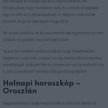
Ne merüljön el túlságosan az új kapcsolatában. Ne
feledkezzen meg a barátairól sem, és töltsön el legalább
egy kis időt az ő társaságukban is. Nagyon csalódottak
lesznek, hogy ha hanyagolni fogja őket.
Ne essen pánikba, ha túl sok munkát kap egyszerre, minden
szépen nyugodtan meg tud majd oldani.
Vesse be mindent szakácstudását, hogy felejthetetlen
legyen ez a vacsora. Legyen ez egy fantasztikus esemény
mindkettejük számára.Hét év szerencse vár, ha kedvelés és
a „sok szerencsét” beírása után gördítesz lejjebb!
Holnapi horoszkóp –
Oroszlán
Nagyon könnyen tudja majd kezelni a stresszt ebben az