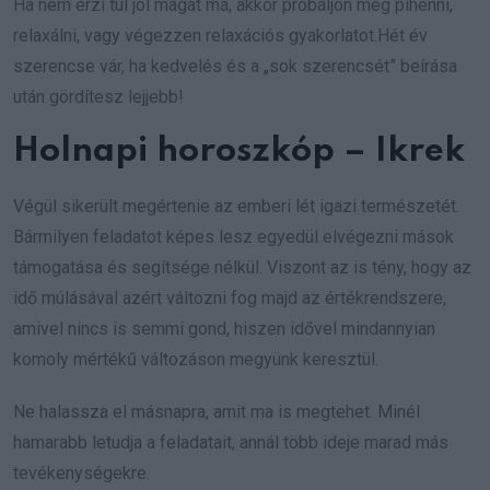
Ha nem érzi túl jól magát ma, akkor próbáljon meg pihenni,
relaxálni, vagy végezzen relaxációs gyakorlatot.Hét év
szerencse vár, ha kedvelés és a „sok szerencsét” beírása
után gördítesz lejjebb!
Holnapi horoszkóp – Ikrek
Végül sikerült megértenie az emberi lét igazi természetét.
Bármilyen feladatot képes lesz egyedül elvégezni mások
támogatása és segítsége nélkül. Viszont az is tény, hogy az
idő múlásával azért változni fog majd az értékrendszere,
amivel nincs is semmi gond, hiszen idővel mindannyian
komoly mértékű változáson megyünk keresztül.
Ne halassza el másnapra, amit ma is megtehet. Minél
hamarabb letudja a feladatait, annál több ideje marad más
tevékenységekre.