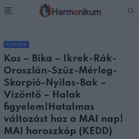
Skip
to
content
EZOTÉRIA
Kos – Bika – Ikrek-Rák-
Oroszlán-Szűz-Mérleg-
Skorpió-Nyilas-Bak –
Vízöntő – Halak
figyelem!Hatalmas
változást hoz a MAI nap!
MAI horoszkóp (KEDD)