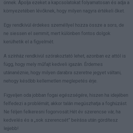
önnek. Ápolja ezeket a kapcsolatokat folyamatosan és adja a
környezetében lévőknek, hogy milyen nagyra értékeli őket.
Egy rendkívül érdekes személlyel hozza össze a sors, de
ne siessen el semmit, mert különben fontos dolgok
kerülhetik el a figyelmét.
A színház rendkívül szórakoztató lehet, azonban ez attól is
függ, hogy mely műfajt kedveli igazán. Érdemes
utánanéznie, hogy milyen darabra szeretne jegyet váltani,
nehogy később kellemetlen meglepetés érje.
Figyeljen oda jobban fogai egészségére, hiszen ha idejében
felfedezi a problémát, akkor talán megúszhatja a foghúzást.
Ne féljen felkeresni fogorvosát.Hét év szerencse vár, ha
kedvelés és a „sok szerencsét” beírása után gördítesz
lejjebb!