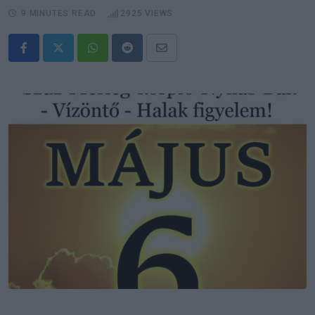
9 MINUTES READ
2925
VIEWS
Whatsapp
Reddit
Share
via
Email