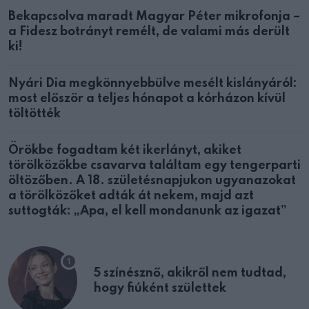
Bekapcsolva maradt Magyar Péter mikrofonja –
a Fidesz botrányt remélt, de valami más derült
ki!
Nyári Dia megkönnyebbülve mesélt kislányáról:
most először a teljes hónapot a kórházon kívül
töltötték
Örökbe fogadtam két ikerlányt, akiket
törölközőkbe csavarva találtam egy tengerparti
öltözőben. A 18. születésnapjukon ugyanazokat
a törölközőket adták át nekem, majd azt
suttogták: „Apa, el kell mondanunk az igazat”
5 színésznő, akikről nem tudtad,
hogy fiúként születtek