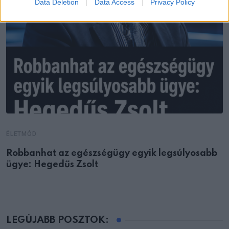
Data Deletion
Data Access
Privacy Policy
ÉLETMÓD
Robbanhat az egészségügy egyik legsúlyosabb
ügye: Hegedűs Zsolt
LEGÚJABB POSZTOK: