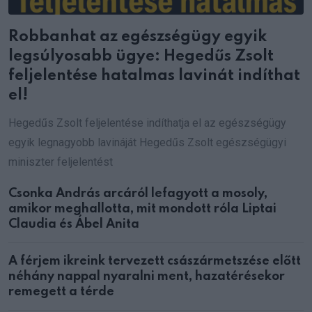
Robbanhat az egészségügy egyik
legsúlyosabb ügye: Hegedűs Zsolt
feljelentése hatalmas lavinát indíthat
el!
Hegedűs Zsolt feljelentése indíthatja el az egészségügy
egyik legnagyobb lavináját Hegedűs Zsolt egészségügyi
miniszter feljelentést
Csonka András arcáról lefagyott a mosoly,
amikor meghallotta, mit mondott róla Liptai
Claudia és Ábel Anita
A férjem ikreink tervezett császármetszése előtt
néhány nappal nyaralni ment, hazatérésekor
remegett a térde