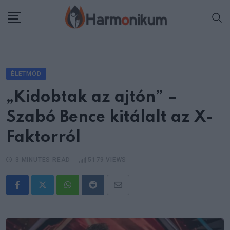
Skip
to
content
ÉLETMÓD
„Kidobtak az ajtón” –
Szabó Bence kitálalt az X-
Faktorról
3 MINUTES READ
5179
VIEWS
Whatsapp
Reddit
Share
via
Email