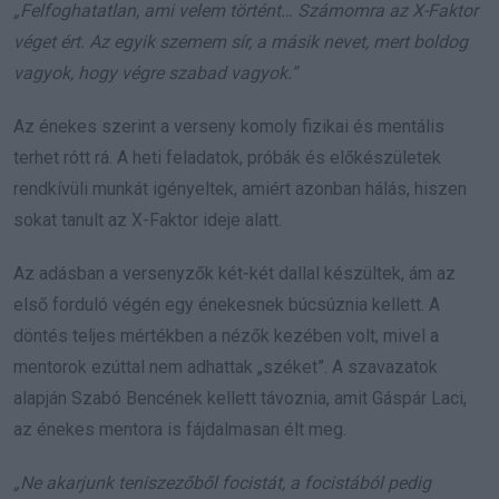
„Felfoghatatlan, ami velem történt… Számomra az X-Faktor
véget ért. Az egyik szemem sír, a másik nevet, mert boldog
vagyok, hogy végre szabad vagyok.”
Az énekes szerint a verseny komoly fizikai és mentális
terhet rótt rá. A heti feladatok, próbák és előkészületek
rendkívüli munkát igényeltek, amiért azonban hálás, hiszen
sokat tanult az X-Faktor ideje alatt.
Az adásban a versenyzők két-két dallal készültek, ám az
első forduló végén egy énekesnek búcsúznia kellett. A
döntés teljes mértékben a nézők kezében volt, mivel a
mentorok ezúttal nem adhattak „széket”. A szavazatok
alapján Szabó Bencének kellett távoznia, amit Gáspár Laci,
az énekes mentora is fájdalmasan élt meg.
„Ne akarjunk teniszezőből focistát, a focistából pedig