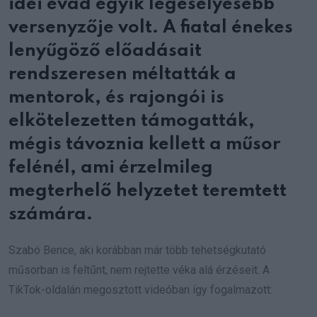
idei évad egyik legesélyesebb
versenyzője volt. A fiatal énekes
lenyűgöző előadásait
rendszeresen méltatták a
mentorok, és rajongói is
elkötelezetten támogatták,
mégis távoznia kellett a műsor
felénél, ami érzelmileg
megterhelő helyzetet teremtett
számára.
Szabó Bence, aki korábban már több tehetségkutató
műsorban is feltűnt, nem rejtette véka alá érzéseit. A
TikTok-oldalán megosztott videóban így fogalmazott: