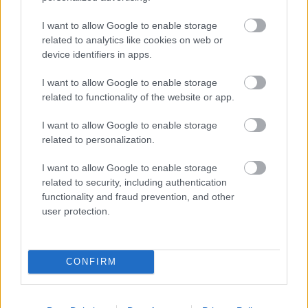
I want to allow Google to enable storage
related to analytics like cookies on web or
device identifiers in apps.
KÖVETKEZŐ POSZT
I want to allow Google to enable storage
related to functionality of the website or app.
3 csillagjegy, ami erős, szinte mágneses
aurával rendelkezik
I want to allow Google to enable storage
related to personalization.
I want to allow Google to enable storage
related to security, including authentication
További bejegyzések
functionality and fraud prevention, and other
user protection.
CONFIRM