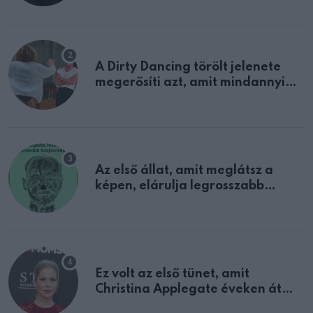
A Dirty Dancing törölt jelenete
megerősíti azt, amit mindannyian
sejtettünk
Az első állat, amit meglátsz a
képen, elárulja legrosszabb
tulajdonságodat
Ez volt az első tünet, amit
Christina Applegate éveken át
félreértett, pedig a szklerózis