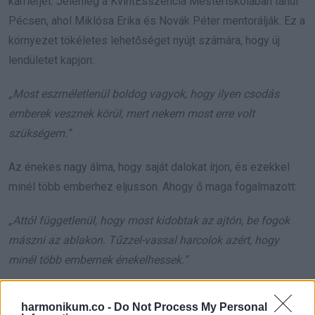
karrierjét. Jelenleg a KvintEsszencia Mesteriskolában tanul
Pécsen, ahol Miklósa Erika és Novák Péter mentorálják. Ez a
környezet tökéletes lehetőséget nyújt számára, hogy új
lendületet kapjon:
„Most eszméletlenül boldog vagyok, hogy ilyen csodás
emberek vesznek körül, mert nekem most erre volt
szükségem.”
Az énekes nagy álma, hogy saját dalokat írjon, és ezekkel
minél több emberhez eljusson. Ahogy ő maga fogalmazott:
„Attól függetlenül, hogy most kidobtak az ajtón, be fogok
mászni az ablakon. Tűzzel-vassal harcolok azért, hogy
minél több embernek énekelhessek.”
Bence köszönetet mondott azoknak, akik végig támogatták,
harmonikum.co -
Do Not Process My Personal
és ígéretet tett, hogy nem hagyja veszni a tehetségét. Bár a