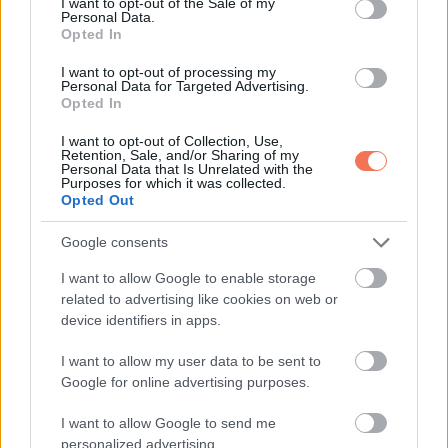
I want to opt-out of the Sale of my
Novais Piano Worship
Personal Data.
Opted In
I want to opt-out of processing my
Personal Data for Targeted Advertising.
Opted In
I want to opt-out of Collection, Use,
Retention, Sale, and/or Sharing of my
Oszd meg ezt a posztot:
Personal Data that Is Unrelated with the
Purposes for which it was collected.
Opted Out
Whatsapp
Reddit
Share
Google consents
via
I want to allow Google to enable storage
Email
related to advertising like cookies on web or
device identifiers in apps.
I want to allow my user data to be sent to
ELŐZŐ POSZT
Google for online advertising purposes.
Hatalmas hír jött a nyugdíjasoknak!
I want to allow Google to send me
December 31.-ig ez vár mindenkire!
personalized advertising.