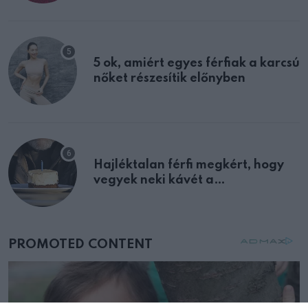
multiplex egyértelmű jele volt
5 ok, amiért egyes férfiak a karcsú
nőket részesítik előnyben
Hajléktalan férfi megkért, hogy
vegyek neki kávét a
születésnapján – órákkal később
mellettem ült az első osztályon