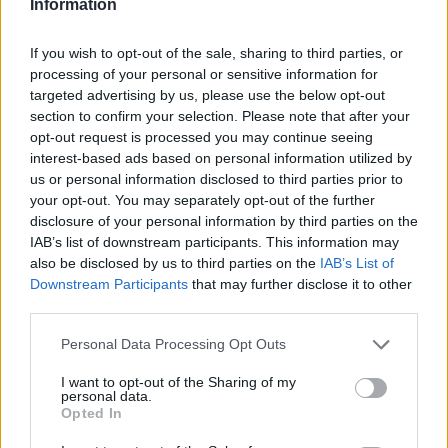
Information
versenyből kiesett, az X-Faktor csak egy állomás volt a
számára, és biztos, hogy hallunk még róla a jövőben.
If you wish to opt-out of the sale, sharing to third parties, or
processing of your personal or sensitive information for
targeted advertising by us, please use the below opt-out
Az X-Faktor harmadik élő show-ja egy újabb emlékezetes
section to confirm your selection. Please note that after your
fejezetet írt a műsor történetében, Szabó Bence pedig
opt-out request is processed you may continue seeing
bebizonyította, hogy az igazi tehetség nem a kiesés
interest-based ads based on personal information utilized by
us or personal information disclosed to third parties prior to
pillanatában ér véget, hanem ott kezdődik igazán.
your opt-out. You may separately opt-out of the further
disclosure of your personal information by third parties on the
IAB’s list of downstream participants. This information may
also be disclosed by us to third parties on the
IAB’s List of
Downstream Participants
that may further disclose it to other
@a.szabobence
Ahogy Gáspár Laci mondta,
third parties.
ne akarjunk a teniszezőből focistát, és a
Please note that this website/app uses one or more Google
focistából teniszezőt. Mind a kettő sport mind
Personal Data Processing Opt Outs
services and may gather and store information including but
a kettő labdajáték, de mégis nagyon más.
not limited to your visit or usage behaviour. You may click to
I want to opt-out of the Sharing of my
personal data.
Köszönök mindent! Hajrá minőségi zene!
grant or deny consent to Google and its third-party tags to
Opted In
use your data for below specified purposes in below Google
#storytime
♬ Boundless Worship – Josué
consent section.