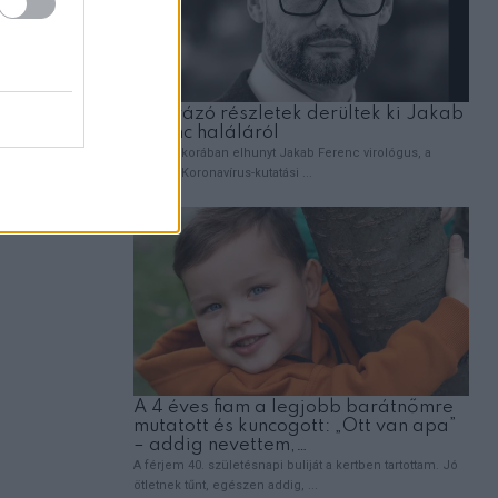
 a
via