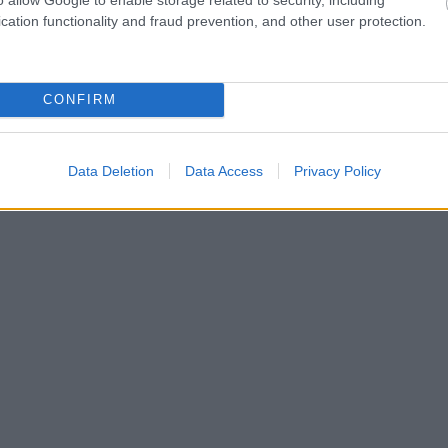
cation functionality and fraud prevention, and other user protection.
 a körülöttük élőkre, mint azt ők maguk el tudnák képzelni. Még
znek, aminek köszönhetően belopják magukat mások szívébe.
CONFIRM
Data Deletion
Data Access
Privacy Policy