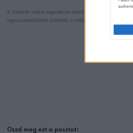
authenti
A Vízöntők sokkal nagyobb és intenzívebb hatást gyakorolnak
legvisszahúzódóbb Vízöntők is erőteljes aurával rendelke
Oszd meg ezt a posztot: