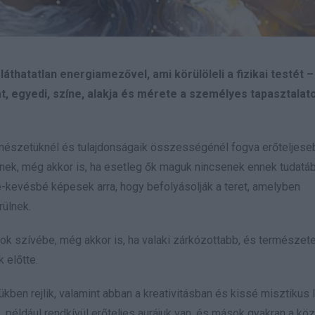
áthatatlan energiamezővel, ami körülöleli a fizikai testét –
t, egyedi, színe, alakja és mérete a személyes tapasztalat
rmészetüknél és tulajdonságaik összességénél fogva erőteljese
znek, még akkor is, ha esetleg ők maguk nincsenek ennek tudatá
kevésbé képesek arra, hogy befolyásolják a teret, amelyben
rülnek.
sok szívébe, még akkor is, ha valaki zárkózottabb, és természe
 előtte.
kben rejlik, valamint abban a kreativitásban és kissé misztikus 
, például rendkívül erőteljes aurájuk van, és mások gyakran a kö