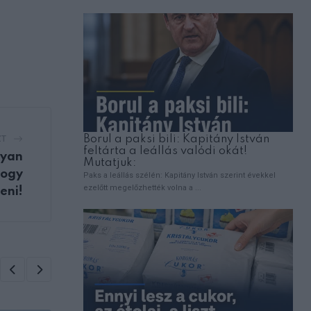
ZT
lyan
hogy
eni!