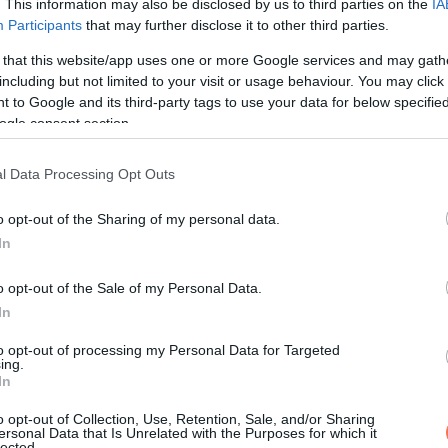
. This information may also be disclosed by us to third parties on the
IA
Participants
that may further disclose it to other third parties.
s rendelkeznek, hogy bármilyen fényesen ragyognak is, másokat 
 that this website/app uses one or more Google services and may gath
mivel erőt és hitet adnak másoknak, hogy ők is fényesen tündökö
including but not limited to your visit or usage behaviour. You may click 
ükre.
 to Google and its third-party tags to use your data for below specifi
ogle consent section.
l Data Processing Opt Outs
 ami inspiráló és gyógyító hatással bír, egyfajta isteni energiát 
o opt-out of the Sharing of my personal data.
kor megpróbál valami jót tenni, segíteni a körülötte élőknek, ho
In
o opt-out of the Sale of my Personal Data.
lötte élők érzelmeihez, mint a Halak, és hihetetlen empátiájával
In
l. A jegy uralkodó bolygója a Neptunusz, az álmok és a spiritua
to opt-out of processing my Personal Data for Targeted
megértik és elfogadják.
ing.
In
 és határokat, hiszen a jegy szülöttei mindenkit elfogadnak,
o opt-out of Collection, Use, Retention, Sale, and/or Sharing
ersonal Data that Is Unrelated with the Purposes for which it
Halak szelíd, együttérző és elfogadó aurája mágneses erővel bí
lected.