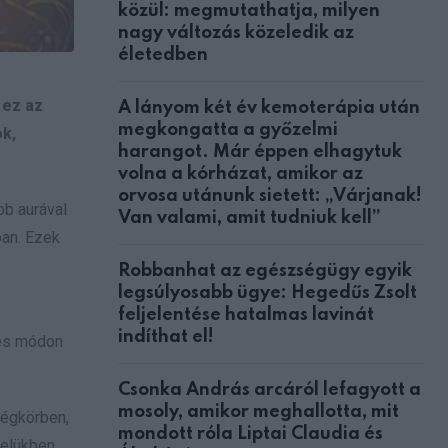
közül: megmutathatja, milyen
nagy változás közeledik az
életedben
 ez az
A lányom két év kemoterápia után
megkongatta a győzelmi
ok,
harangot. Már éppen elhagytuk
volna a kórházat, amikor az
orvosa utánunk sietett: „Várjanak!
bb aurával
Van valami, amit tudniuk kell”
ban. Ezek
Robbanhat az egészségügy egyik
legsúlyosabb ügye: Hegedűs Zsolt
feljelentése hatalmas lavinát
indíthat el!
tes módon
Csonka András arcáról lefagyott a
mosoly, amikor meghallotta, mit
légkörben,
mondott róla Liptai Claudia és
zelükben