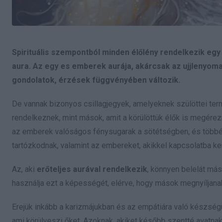
Spirituális szempontból minden élőlény rendelkezik egy l
aura. Az egy es emberek aurája, akárcsak az ujjlenyoma
gondolatok, érzések függvényében változik.
De vannak bizonyos csillagjegyek, amelyeknek szülöttei te
rendelkeznek, mint mások, amit a körülöttük élők is megére
az emberek valóságos fénysugarak a sötétségben, és többé-
tartózkodnak, valamint az embereket, akikkel kapcsolatba ke
Az, aki
erőteljes aurával rendelkezik
, könnyen belelát má
használja ezt a képességét, elérve, hogy mások megnyíljanak
Erejük inkább a karizmájukban és az empátiára való készségü
ami körülveszi őket. Azoknak, akiket később szentté avatnak