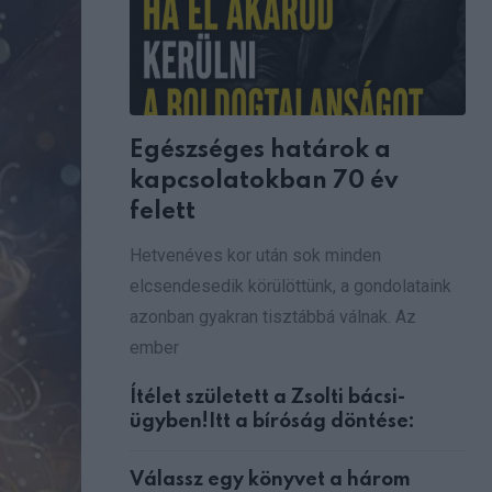
Egészséges határok a
kapcsolatokban 70 év
felett
Hetvenéves kor után sok minden
elcsendesedik körülöttünk, a gondolataink
azonban gyakran tisztábbá válnak. Az
ember
Ítélet született a Zsolti bácsi-
ügyben!Itt a bíróság döntése:
Válassz egy könyvet a három