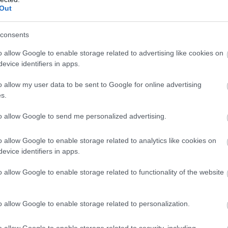
Out
consents
o allow Google to enable storage related to advertising like cookies on
el és az egyedi színeivel nyűgöz le. A Vízöntő különösen kreatí
evice identifiers in apps.
em elfogad másokat olyannak, amilyenek, és már csak ebből a sz
o allow my user data to be sent to Google for online advertising
k, élettel telinek érzed magadat, mivel egy rendkívül spirituáli
s.
en.
to allow Google to send me personalized advertising.
ikkel kapcsolatba kerülnek, spirituálisan, intellektuálisan vag
o allow Google to enable storage related to analytics like cookies on
ás és az innováció bolygója által uralt Vízöntők a konvenciók 
evice identifiers in apps.
te látnoki gondolkodásukért, ami a változás és a fejlődés kataliz
o allow Google to enable storage related to functionality of the website
, ami gyakran arra készteti a körülöttük lévőket, hogy átértékelj
o allow Google to enable storage related to personalization.
tos kisugárzásukkal másokban is felkeltik a szabadság, a fejlőd
 a nyitottság iránti vágyat.
o allow Google to enable storage related to security, including