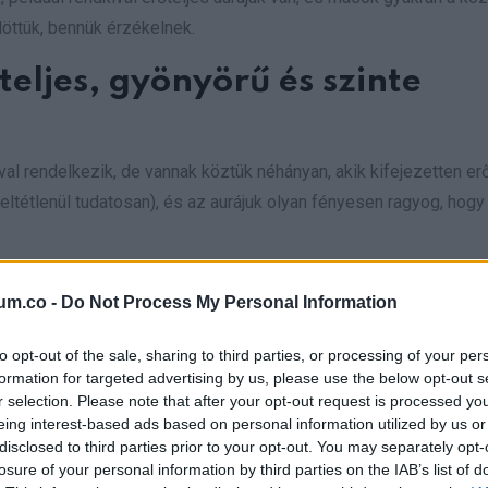
ülöttük, bennük érzékelnek.
teljes, gyönyörű és szinte
al rendelkezik, de vannak köztük néhányan, akik kifejezetten e
ltétlenül tudatosan), és az aurájuk olyan fényesen ragyog, hogy
um.co -
Do Not Process My Personal Information
l rendelkezik, ami nem is csoda, hiszen uralkodó égiteste nem 
to opt-out of the sale, sharing to third parties, or processing of your per
jével a körülötte élőket is felmelegíti.
formation for targeted advertising by us, please use the below opt-out s
r selection. Please note that after your opt-out request is processed y
eing interest-based ads based on personal information utilized by us or
, csodálatot, hitelességet és olyan erőt sugároznak, amely nem
disclosed to third parties prior to your opt-out. You may separately opt-
azt mindenki észreveszi a környezetében, és az aurája védelmet,
losure of your personal information by third parties on the IAB’s list of