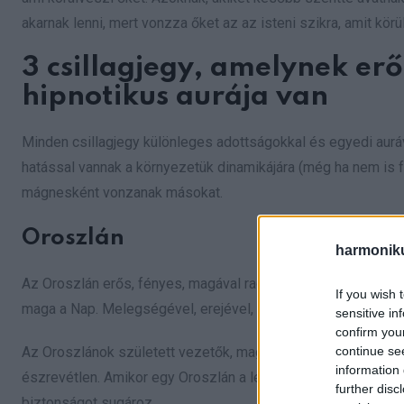
akarnak lenni, mert vonzza őket az az isteni szikra, amit kör
3 csillagjegy, amelynek erő
hipnotikus aurája van
Minden csillagjegy különleges adottságokkal és egyedi auráv
hatással vannak a környezetük dinamikájára (még ha nem is fe
mágnesként vonzanak másokat.
Oroszlán
harmonik
Az Oroszlán erős, fényes, magával ragadó és intenzív auráva
If you wish 
maga a Nap. Melegségével, erejével, kisugárzásával és életere
sensitive in
confirm you
continue se
Az Oroszlánok született vezetők, magabiztosságot, hatalmat
information 
észrevétlen. Amikor egy Oroszlán a legjobb formáját hozza, 
further disc
biztonságot sugároz.