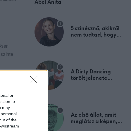
Ábel Anita
5 színésznő, akikről
nem tudtad, hogy
fiúként születtek
rősen
 szinte
A Dirty Dancing
törölt jelenete
megerősíti azt, amit
mindannyian
más, mint
sonal or
sejtettünk
ection to
ou may
 personal
 marad
Az első állat, amit
out of the
meglátsz a képen,
 fényt,
 downstream
elárulja legrosszabb