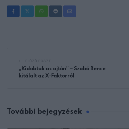
Whatsapp
Reddit
Share
via
Email
ELŐZŐ POSZT
„Kidobtak az ajtón” – Szabó Bence
kitálalt az X-Faktorról
További bejegyzések