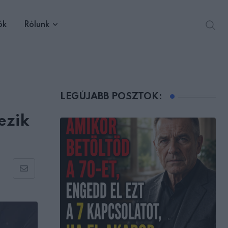
ók
Rólunk
LEGÚJABB POSZTOK:
ezik
Share
via
Email