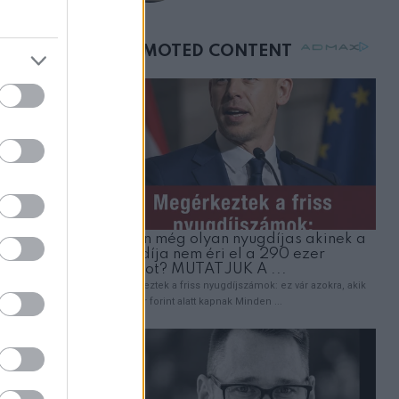
születésnapján –
órákkal később
mellettem ült az első
osztályon
v,
empontból
s jegyről
y
mögé
átora lehet
ék saját
és, a