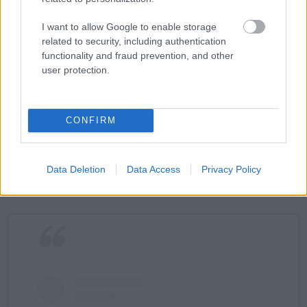
I want to allow Google to enable storage
related to security, including authentication
Kevin Bacon (@kevinbacon) által megosztott bejegyzés
functionality and fraud prevention, and other
user protection.
Igen, jól olvastad. Bacon szerenádot ad a kecskéinek zenei
tehetségével. Ahogy pengeti a gitárját és énekel, a kecskék
CONFIRM
köréje gyűlnek, látszólag elvarázsolva a dallamoktól. Ez a
látvány tökéletesen érzékelteti a hollywoodi karizma és a
Data Deletion
Data Access
Privacy Policy
vidéki báj harmonikus keverékét, amely ma is meghatározza
Bacon életét.