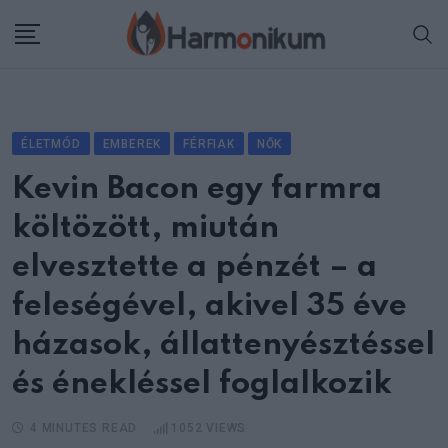
Skip
to
content
ÉLETMÓD
EMBEREK
FÉRFIAK
NŐK
Kevin Bacon egy farmra
költözött, miután
elvesztette a pénzét – a
feleségével, akivel 35 éve
házasok, állattenyésztéssel
és énekléssel foglalkozik
4 MINUTES READ
1052
VIEWS