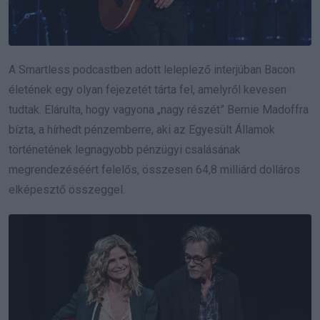
A Smartless podcastben adott leleplező interjúban Bacon
életének egy olyan fejezetét tárta fel, amelyről kevesen
tudtak. Elárulta, hogy vagyona „nagy részét” Bernie Madoffra
bízta, a hírhedt pénzemberre, aki az Egyesült Államok
történetének legnagyobb pénzügyi csalásának
megrendezéséért felelős, összesen 64,8 milliárd dolláros
elképesztő összeggel.