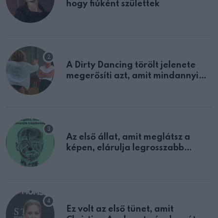
hogy fiúként születtek
A Dirty Dancing törölt jelenete
megerősíti azt, amit mindannyian
sejtettünk
Az első állat, amit meglátsz a
képen, elárulja legrosszabb
tulajdonságodat
Ez volt az első tünet, amit