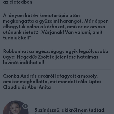
az életedben
A lányom két év kemoterápia után
megkongatta a győzelmi harangot. Már éppen
elhagytuk volna a kórházat, amikor az orvosa
utánunk sietett: „Várjanak! Van valami, amit
tudniuk kell”
Robbanhat az egészségügy egyik legsúlyosabb
ügye: Hegedűs Zsolt feljelentése hatalmas
lavinát indíthat el!
Csonka András arcáról lefagyott a mosoly,
amikor meghallotta, mit mondott róla Liptai
Claudia és Ábel Anita
5 színésznő, akikről nem tudtad,