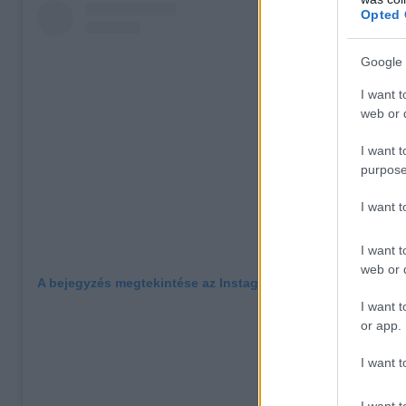
Opted 
Google 
I want t
web or d
I want t
purpose
I want 
I want t
web or d
A bejegyzés megtekintése az Instagramon
I want t
or app.
I want t
I want t