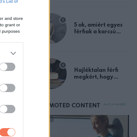
B’s List of
a szklerózis
multiplex
er and store
egyértelmű jele volt
to grant or
5 ok, amiért egyes
ed purposes
férfiak a karcsú
nőket részesítik
előnyben
t
l és egy
Hajléktalan férfi
megkért, hogy
vegyek neki kávét a
születésnapján –
ktálnia a
órákkal később
mellettem ült az első
osztályon