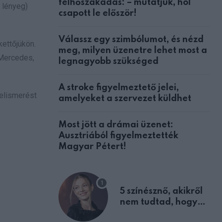
felhőszakadás: – mutatjuk, hol
 lényeg)
csapott le először!
Válassz egy szimbólumot, és nézd
kettőjükön.
meg, milyen üzenetre lehet most a
 Mercedes,
legnagyobb szükséged
A stroke figyelmeztető jelei,
 elismerést
amelyeket a szervezet küldhet
Most jött a drámai üzenet:
Ausztriából figyelmeztették
Magyar Pétert!
5 színésznő, akikről
nem tudtad, hogy
fiúként születtek