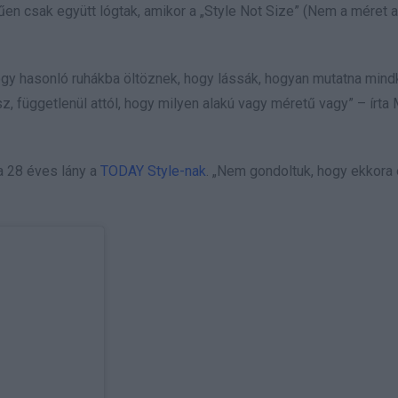
en csak együtt lógtak,
amikor a „Style Not Size” (Nem a méret a
hogy hasonló ruhákba öltöznek, hogy lássák, hogyan mutatna mind
sz, függetlenül attól, hogy milyen alakú vagy méretű vagy” – írta
a 28 éves lány a
TODAY Style-nak
. „Nem gondoltuk, hogy ekkora