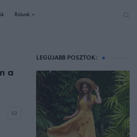
ók
Rólunk
LEGÚJABB POSZTOK:
m a
Share
via
Email