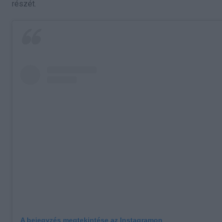
részét.
A bejegyzés megtekintése az Instagramon