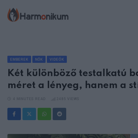
Skip
to
content
EMBEREK
NŐK
VIDEÓK
Két különböző testalkatú 
méret a lényeg, hanem a st
4 MINUTES READ
2485
VIEWS
Whatsapp
Reddit