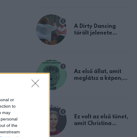
A Dirty Dancing
törölt jelenete
megerősíti azt, amit
mindannyian
sejtettünk
Az első állat, amit
meglátsz a képen,
elárulja legrosszabb
tulajdonságodat
sonal or
ection to
ou may
Ez volt az első tünet,
 personal
amit Christina
out of the
Applegate éveken
 downstream
át félreértett, pedig