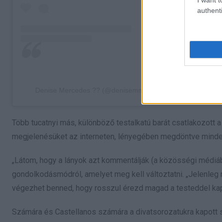
authenti
Denise Mercedes ?? (@denisemmercedes) által megosztot
Több tucatnyi más, különböző testalkatú barát csatlakozo
megjelenésüket az interneten, lényegében megdöntve minden m
„Látom, hogy a lányok azt kommentálják (a közösségi médiába
gondolkodásmódról, amelyet meg kell változtatni. „Jelenleg
végezhet benned, hogy rosszul érezd magad a testeddel kap
Számára és Castellanos számára a divatsorozatukra kapott sz