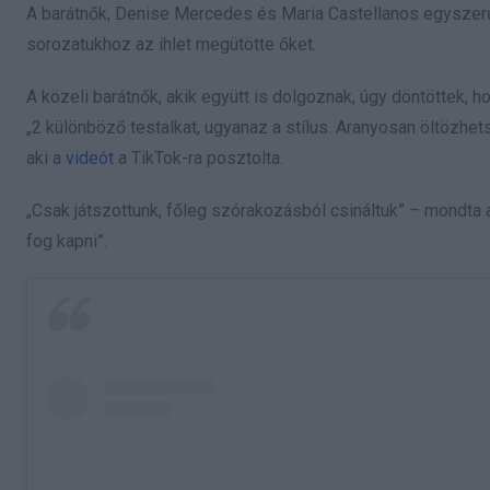
A barátnők, Denise Mercedes és Maria Castellanos egyszerű
sorozatukhoz az ihlet megütötte őket.
A közeli barátnők, akik együtt is dolgoznak, úgy döntöttek, 
„2 különböző testalkat, ugyanaz a stílus. Aranyosan öltözhet
aki a
videót
a TikTok-ra posztolta.
„Csak játszottunk, főleg szórakozásból csináltuk” – mondta 
fog kapni”.