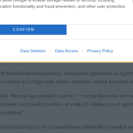
cation functionality and fraud prevention, and other user protection.
CONFIRM
Data Deletion
Data Access
Privacy Policy
t bejegyzés
tt a #StyleNotSize mozgalomhoz, megosztva egymással az egyfo
ítoszt arról, hogy kinek milyen szabások, színek és minták áll
n): ‘Bárcsak úgy néznék ki, mint te'” – mondta Mercedes arról a
 mindenki a közösségi médián van a nap 24 órájában, és ez agy
csolatban.”
inte kizárólag pozitív visszajelzések jelentették a munkájuk l