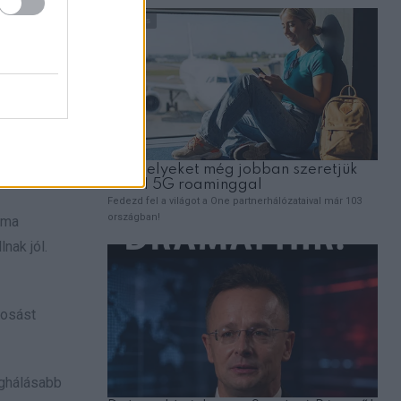
rma
nak jól.
mosást
eghálásabb