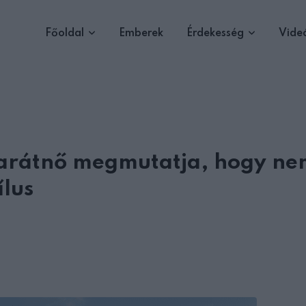
Főoldal
Emberek
Érdekesség
Vide
barátnő megmutatja, hogy ne
ílus