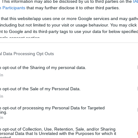
. This information may also be disclosed by us to third parties on the
IA
Participants
that may further disclose it to other third parties.
 that this website/app uses one or more Google services and may gath
t bejegyzés
including but not limited to your visit or usage behaviour. You may click 
 to Google and its third-party tags to use your data for below specifi
ogle consent section.
a következő szintre léptek.
l Data Processing Opt Outs
edesnek 14-es, Castellanosnak pedig 2-es méretben -, és ismé
o opt-out of the Sharing of my personal data.
. A februári posztolás óta a
videó
, amelyben a két nő farmerre
In
egtekintést ért el.
o opt-out of the Sale of my Personal Data.
, amely azt az üzenetet terjeszti, hogy a méretednek nem kell di
In
to opt-out of processing my Personal Data for Targeted
ing.
In
o opt-out of Collection, Use, Retention, Sale, and/or Sharing
ersonal Data that Is Unrelated with the Purposes for which it
lected.