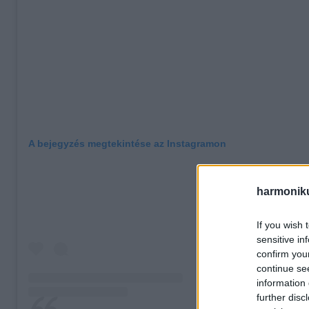
A bejegyzés megtekintése az Instagramon
harmonik
If you wish 
sensitive in
confirm you
continue se
information 
further disc