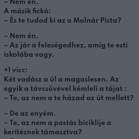
– Nem én.
A másik fickó:
– És te tudod ki az a Molnár Pista?
– Nem én.
– Az jár a feleségedhez, amíg te esti
iskolába vagy.
+1 vicc:
Két vadász a ül a magaslesen. Az
egyik a távcsövével kémleli a tájat :
– Te, az nem a te házad az út mellett?
– De az enyém.
– Te, az nem a postás biciklije a
kerítésnek támasztva?