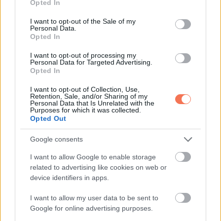
Opted In
Vicc: Gazsi dolgozni akar….
use your data for below specified purposes in below Google
consent section.
I want to opt-out of the Sale of my
Personal Data.
Opted In
I want to opt-out of processing my
További bejegyzések
Personal Data for Targeted Advertising.
Opted In
I want to opt-out of Collection, Use,
Retention, Sale, and/or Sharing of my
Personal Data that Is Unrelated with the
Purposes for which it was collected.
Opted Out
Google consents
I want to allow Google to enable storage
related to advertising like cookies on web or
device identifiers in apps.
I want to allow my user data to be sent to
Google for online advertising purposes.