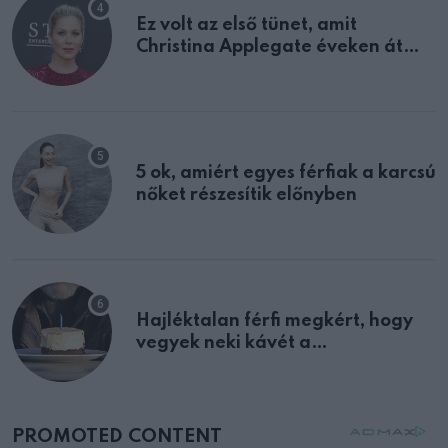
Ez volt az első tünet, amit
Christina Applegate éveken át
félreértett, pedig a szklerózis
multiplex egyértelmű jele volt
5 ok, amiért egyes férfiak a karcsú
nőket részesítik előnyben
Hajléktalan férfi megkért, hogy
vegyek neki kávét a
születésnapján – órákkal később
mellettem ült az első osztályon