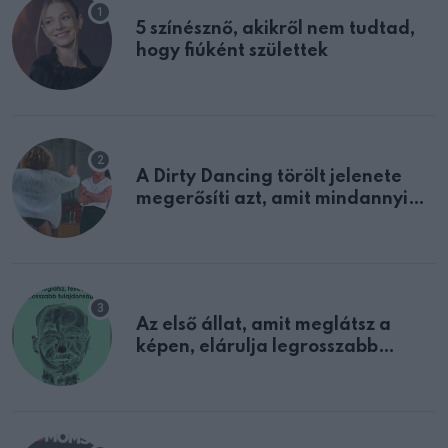
5 színésznő, akikről nem tudtad,
hogy fiúként születtek
A Dirty Dancing törölt jelenete
megerősíti azt, amit mindannyian
sejtettünk
Az első állat, amit meglátsz a
képen, elárulja legrosszabb
tulajdonságodat