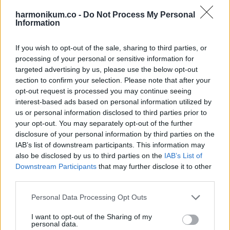
harmonikum.co -
Do Not Process My Personal
Oszd meg ezt a posztot:
Information
Whatsapp
Reddit
Share
If you wish to opt-out of the sale, sharing to third parties, or
processing of your personal or sensitive information for
via
targeted advertising by us, please use the below opt-out
Email
section to confirm your selection. Please note that after your
opt-out request is processed you may continue seeing
interest-based ads based on personal information utilized by
us or personal information disclosed to third parties prior to
your opt-out. You may separately opt-out of the further
ELŐZŐ POSZT
disclosure of your personal information by third parties on the
12 gazdag ember, aki mintha nem is ebben
IAB’s list of downstream participants. This information may
a világban élne
also be disclosed by us to third parties on the
IAB’s List of
Downstream Participants
that may further disclose it to other
third parties.
Please note that this website/app uses one or more Google
Personal Data Processing Opt Outs
services and may gather and store information including but
not limited to your visit or usage behaviour. You may click to
I want to opt-out of the Sharing of my
KÖVETKEZŐ POSZT
personal data.
grant or deny consent to Google and its third-party tags to