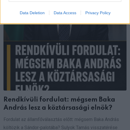
Data Deletion
Data Access
Privacy Policy
Rendkívüli fordulat: mégsem Baka
András lesz a köztársasági elnök?
Fordulat az államfőválasztás előtt: mégsem Baka András
költözik a Sándor-palotába? Sulyok Tamás visszatérése