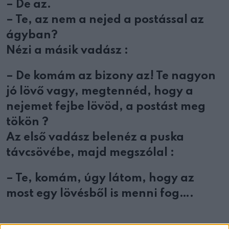
– De az.
– Te, az nem a nejed a postással az
ágyban?
Nézi a másik vadász :
– De komám az bizony az! Te nagyon
jó lövő vagy, megtennéd, hogy a
nejemet fejbe lövöd, a postást meg
tökön ?
Az első vadász belenéz a puska
távcsövébe, majd megszólal :
– Te, komám, úgy látom, hogy az
most egy lövésből is menni fog….