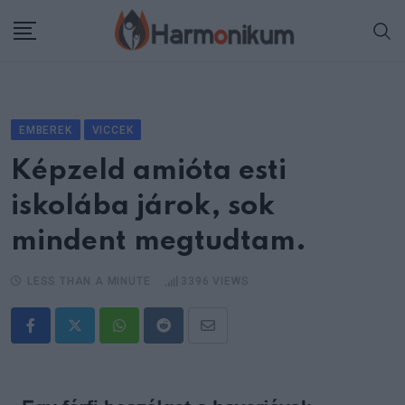
Skip
to
content
EMBEREK
VICCEK
Képzeld amióta esti
iskolába járok, sok
mindent megtudtam.
LESS THAN A MINUTE
3396
VIEWS
Whatsapp
Reddit
Share
via
Email