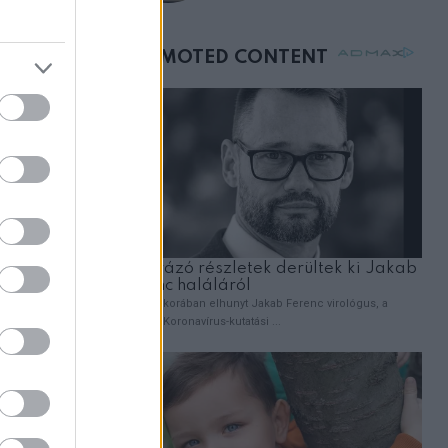
születésnapján –
órákkal később
mellettem ült az első
osztályon
ZT
gész
lett