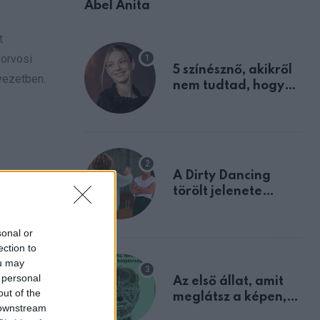
Ábel Anita
t
 orvosi
5 színésznő, akikről
rvezetben.
nem tudtad, hogy
,
fiúként születtek
A Dirty Dancing
pra
törölt jelenete
megerősíti azt, amit
 tűnik, a
mindannyian
 hosszú és
sonal or
sejtettünk
ection to
ou may
 personal
Az első állat, amit
out of the
meglátsz a képen,
 downstream
elárulja legrosszabb