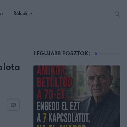
ók
Rólunk
LEGÚJABB POSZTOK:
alota
Share
via
Email