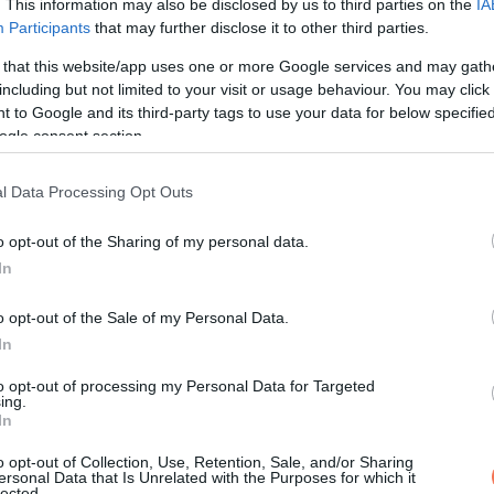
y a betegség nem kímél senkit, még a királyi család tagjait sem. 
. This information may also be disclosed by us to third parties on the
IA
Participants
that may further disclose it to other third parties.
hercegné és családja számára ebben a nehéz időszakban. A királ
hercegné erőre kap és újra aktív részese lehet a nyilvános életne
 that this website/app uses one or more Google services and may gath
including but not limited to your visit or usage behaviour. You may click 
 to Google and its third-party tags to use your data for below specifi
s Katalin hercegné küzdelme mély nyomot hagyhat a brit monarchia
ogle consent section.
ó üzenetek özönlenek minden irányból, amelyek erőt adhatnak a
l Data Processing Opt Outs
o opt-out of the Sharing of my personal data.
In
o opt-out of the Sale of my Personal Data.
In
to opt-out of processing my Personal Data for Targeted
ing.
In
o opt-out of Collection, Use, Retention, Sale, and/or Sharing
ersonal Data that Is Unrelated with the Purposes for which it
lected.