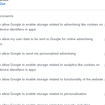
Out
consents
o allow Google to enable storage related to advertising like cookies on
evice identifiers in apps.
o allow my user data to be sent to Google for online advertising
s.
to allow Google to send me personalized advertising.
o allow Google to enable storage related to analytics like cookies on
evice identifiers in apps.
KÖVETKEZŐ POS
o allow Google to enable storage related to functionality of the website
10 történés, ami valakinek az e
életére hatással 
o allow Google to enable storage related to personalization.
o allow Google to enable storage related to security, including