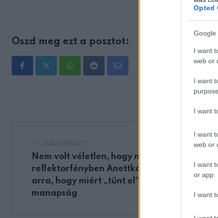
Opted 
Google 
Oszd meg ezt a posztot:
I want t
web or d
Whatsapp
Reddit
Share
I want t
via
purpose
Email
I want 
I want t
ELŐZŐ POSZT
web or d
Nem volt véletlen, hogy nem látjuk már a
I want t
reflektorfényben Anettkát: fény derült
or app.
arra, hogy miért „tűnt el” és mit csinál
manapság
I want t
I want t