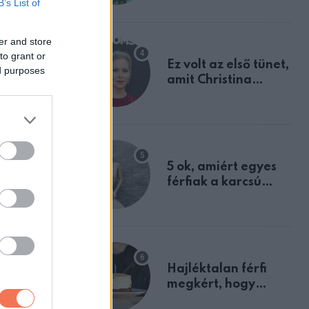
A remény és
B’s List of
tulajdonságodat
yi család
k.
er and store
to grant or
Ez volt az első tünet,
ed purposes
amit Christina
Applegate éveken
át félreértett, pedig
a szklerózis
multiplex
via
egyértelmű jele volt
5 ok, amiért egyes
férfiak a karcsú
nőket részesítik
előnyben
Hajléktalan férfi
megkért, hogy
vegyek neki kávét a