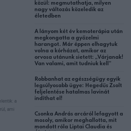
közül: megmutathatja, milyen
nagy változás közeledik az
életedben
A lányom két év kemoterápia után
megkongatta a győzelmi
harangot. Már éppen elhagytuk
volna a kórházat, amikor az
orvosa utánunk sietett: „Várjanak!
Van valami, amit tudniuk kell”
Robbanhat az egészségügy egyik
legsúlyosabb ügye: Hegedűs Zsolt
feljelentése hatalmas lavinát
indíthat el!
lentik: a
ül, ami
Csonka András arcáról lefagyott a
mosoly, amikor meghallotta, mit
mondott róla Liptai Claudia és