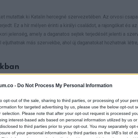
ket mutattak ki Katalin hercegné szervezetében. Az orvosi csapa
edt. Ez a hír mélyen érinti a királyi családot, a rajongókat és az
ori jelenség, amely a daganatos sejtek terjedését jelenti a sze
 eljuthatnak más szervekbe, ahol új daganatokat hozhatnak létre
ékban
i ideje jelentős részét, miközben a kezelések zajlanak. „Napról na
um.co -
Do Not Process My Personal Information
melyek segítik a gyógyulásomat” – mondta a videóban, amitől úgy
me azonban nem kerülheti el a valóságot: a gyógyulási folyamat
to opt-out of the sale, sharing to third parties, or processing of your per
formation for targeted advertising by us, please use the below opt-out s
nyilvánosság előtt.
r selection. Please note that after your opt-out request is processed y
eing interest-based ads based on personal information utilized by us or
disclosed to third parties prior to your opt-out. You may separately opt-
losure of your personal information by third parties on the IAB’s list of