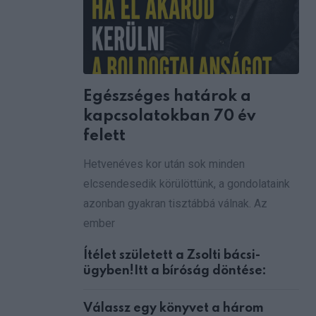
Egészséges határok a
kapcsolatokban 70 év
felett
Hetvenéves kor után sok minden
elcsendesedik körülöttünk, a gondolataink
azonban gyakran tisztábbá válnak. Az
ember
Ítélet született a Zsolti bácsi-
ügyben!Itt a bíróság döntése:
Válassz egy könyvet a három