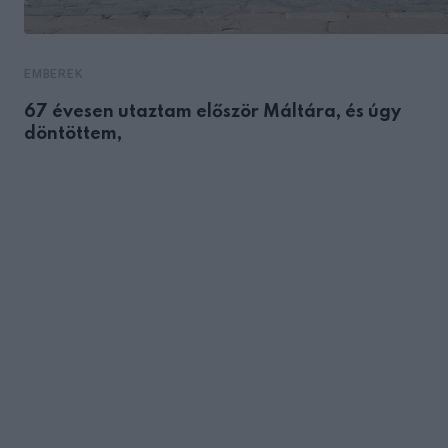
EMBEREK
67 évesen utaztam először Máltára, és úgy
döntöttem,