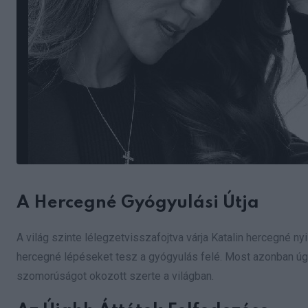
A Hercegné Gyógyulási Útja
A világ szinte lélegzetvisszafojtva várja Katalin hercegné nyi
hercegné lépéseket tesz a gyógyulás felé. Most azonban úgy 
szomorúságot okozott szerte a világban.