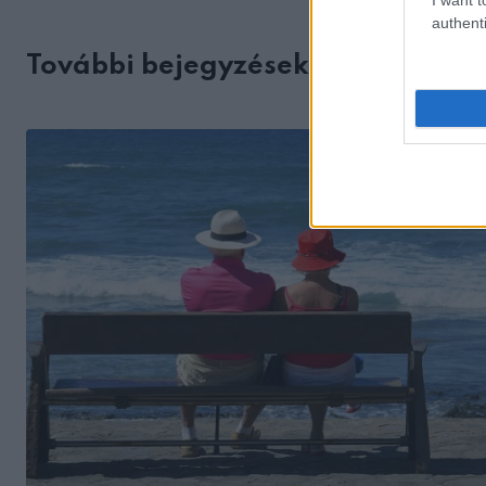
authenti
További bejegyzések