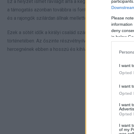
Ez a helyzet ismét rávilágít arra a kegyetlen igazságra, hog
participants
Downstream 
a támogatás azonban továbbra is fontos szerepet játszik a 
és a rajongók szilárdan állnak mellette, bízva abban, hogy a 
Please note
information 
deny consent
Ezek a sötét idők a királyi család számára is próbatétel, é
in below Go
történetében. Az őszinte részvétnyilvánítások és a támogat
hercegnének ebben a hosszú és kihívásokkal teli útján.
Persona
I want t
Opted 
I want t
Opted 
I want 
Advertis
Opted 
I want t
of my P
was col