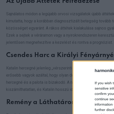
Az Újabb Áttétek Felfedezése
Sajnálatos módon a legújabb orvosi vizsgálatok újabb áttéte
kimutatta, hogy a korábban diagnosztizált betegség tovább terj
közösséget egyaránt. A rákos áttétek kialakulása sajnos gyak
Ezek a sejtek a véráramon vagy a nyirokrendszeren keresztül
jelentősen megnehezítve a kezelést és rontva a prognózist.
Csendes Harc a Királyi Fényárny
Katalin hercegné jelenleg „vérszerinti családja körében” tölt
harmonik
erősebb vagyok azáltal, hogy olyan dolgokra koncentrálok, a
hercegné és a palota is bizakodó. A rajongók és a világ sze
If you wish 
sensitive in
kiszámíthatatlan, és Katalin hosszú ideig nem lesz látható a 
confirm you
continue se
Remény a Láthatáron
information 
further disc