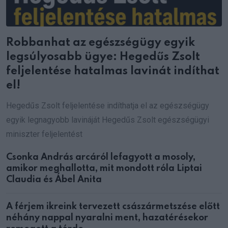
Robbanhat az egészségügy egyik
legsúlyosabb ügye: Hegedűs Zsolt
feljelentése hatalmas lavinát indíthat
el!
Hegedűs Zsolt feljelentése indíthatja el az egészségügy
egyik legnagyobb lavináját Hegedűs Zsolt egészségügyi
miniszter feljelentést
Csonka András arcáról lefagyott a mosoly,
amikor meghallotta, mit mondott róla Liptai
Claudia és Ábel Anita
A férjem ikreink tervezett császármetszése előtt
néhány nappal nyaralni ment, hazatérésekor