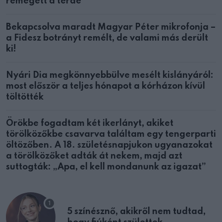
remegett a térde
Bekapcsolva maradt Magyar Péter mikrofonja –
a Fidesz botrányt remélt, de valami más derült
ki!
Nyári Dia megkönnyebbülve mesélt kislányáról:
most először a teljes hónapot a kórházon kívül
töltötték
Örökbe fogadtam két ikerlányt, akiket
törölközőkbe csavarva találtam egy tengerparti
öltözőben. A 18. születésnapjukon ugyanazokat
a törölközőket adták át nekem, majd azt
suttogták: „Apa, el kell mondanunk az igazat”
5 színésznő, akikről nem tudtad,