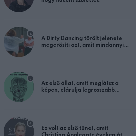
hogy fiúként születtek
A Dirty Dancing törölt jelenete
megerősíti azt, amit mindannyian
sejtettünk
Az első állat, amit meglátsz a
képen, elárulja legrosszabb
tulajdonságodat
Ez volt az első tünet, amit
Christina Applegate éveken át