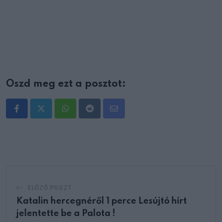
Oszd meg ezt a posztot:
Whatsapp
Reddit
Share
via
Email
ELŐZŐ POSZT
Katalin hercegnéről 1 perce Lesújtó hírt
jelentette be a Palota !