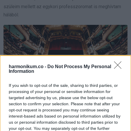
szüleim mellett az egykori professzoromat is meghívtam
hálából.
harmonikum.co -
Do Not Process My Personal
Information
If you wish to opt-out of the sale, sharing to third parties, or
processing of your personal or sensitive information for
7. Anno középiskolás koromban gondoltam egyet, és
targeted advertising by us, please use the below opt-out
section to confirm your selection. Please note that after your
ellógtam matekóráról, hogy megnézzem moziban a Vissza a
opt-out request is processed you may continue seeing
jövőbe című film második részét. A teremben egy lány ült
interest-based ads based on personal information utilized by
mellettem, akivel beszélgetésbe elegyedtünk és a film után
us or personal information disclosed to third parties prior to
your opt-out. You may separately opt-out of the further
elhívtam randira. Később ez a lány lett a feleségem. Életem