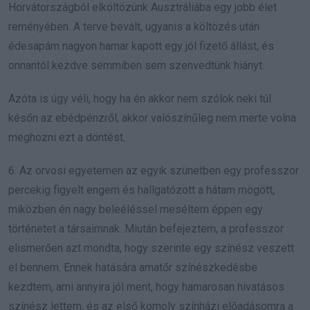
Horvátországból elköltözünk Ausztráliába egy jobb élet
reményében. A terve bevált, ugyanis a költözés után
édesapám nagyon hamar kapott egy jól fizető állást, és
onnantól kezdve semmiben sem szenvedtünk hiányt.
Azóta is úgy véli, hogy ha én akkor nem szólok neki túl
későn az ebédpénzről, akkor valószínűleg nem merte volna
meghozni ezt a döntést.
6. Az orvosi egyetemen az egyik szünetben egy professzor
percekig figyelt engem és hallgatózott a hátam mögött,
miközben én nagy beleéléssel meséltem éppen egy
történetet a társaimnak. Miután befejeztem, a professzor
elismerően azt mondta, hogy szerinte egy színész veszett
el bennem. Ennek hatására amatőr színészkedésbe
kezdtem, ami annyira jól ment, hogy hamarosan hivatásos
színész lettem, és az első komoly színházi előadásomra a