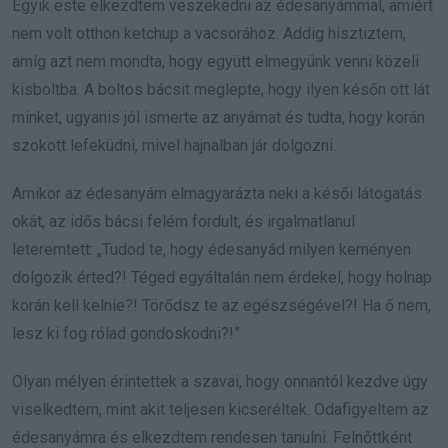
Egyik este elkezdtem veszekedni az édesanyámmal, amiért
nem volt otthon ketchup a vacsorához. Addig hisztiztem,
amíg azt nem mondta, hogy együtt elmegyünk venni közeli
kisboltba. A boltos bácsit meglepte, hogy ilyen későn ott lát
minket, ugyanis jól ismerte az anyámat és tudta, hogy korán
szokott lefeküdni, mivel hajnalban jár dolgozni.
Amikor az édesanyám elmagyarázta neki a késői látogatás
okát, az idős bácsi felém fordult, és irgalmatlanul
leteremtett: „Tudod te, hogy édesanyád milyen keményen
dolgozik érted?! Téged egyáltalán nem érdekel, hogy holnap
korán kell kelnie?! Törődsz te az egészségével?! Ha ő nem,
lesz ki fog rólad gondoskodni?!”
Olyan mélyen érintettek a szavai, hogy onnantól kezdve úgy
viselkedtem, mint akit teljesen kicseréltek. Odafigyeltem az
édesanyámra és elkezdtem rendesen tanulni. Felnőttként