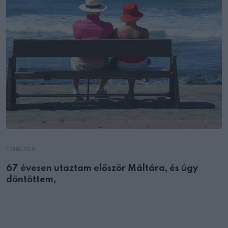
EMBEREK
67 évesen utaztam először Máltára, és úgy
döntöttem,