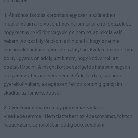
életünkben.
1. Általános iskolás koromban egyszer a szünetben
meghallottam a folyosón, hogy három tanár arról beszélget,
hogy mennyire különc vagyok, és nem ez az iskola való
nekem. Az osztályfőnököm azt mondta, hogy szerinte
nincsenek barátaim sem az osztályban. Ezután összetörtem
belül, ugyanis én addig azt hittem, hogy kedvelnek az
osztálytársaim. A meghallott beszélgetés hatására nagyon
megváltozott a viselkedésem. Befelé forduló, csendes
gyerekké váltam, és egészen felnőtt koromig gondjaim
akadtak az ismerkedéssel.
2. Gyerekkoromban komoly problémák voltak a
viselkedésemmel. Nem tiszteltem az édesanyámat, folyton
hazudoztam, az iskolában pedig bukdácsoltam.