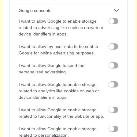
Google consents
I want to allow Google to enable storage
related to advertising like cookies on web or
device identifiers in apps.
I want to allow my user data to be sent to
9. Egy házibuliban, amikor már nem voltunk szomjasak, az
Google for online advertising purposes.
egyik lány azt találta ki, hogy játsszunk „Felelsz vagy
I want to allow Google to send me
merszet”. Én egyből rávágtam, hogy merek, és
personalized advertising.
megkérdeztem a lánytól, hogy randizna-e velem. Igennel
I want to allow Google to enable storage
válaszolt, azóta pedig már eltelt 11 év, és most ez a lány
related to analytics like cookies on web or
immár a feleségem és gyermekeim édesanyja. Valószínűleg
device identifiers in apps.
soha nem lett volna merszem elhívni randizni, ha akkor a
I want to allow Google to enable storage
bulin nem veti fel az ötletet, hogy játsszunk „felelsz vagy
related to functionality of the website or app.
merszet.”
I want to allow Google to enable storage
related to personalization.
10. Sok évvel ezelőtt egy nagy viharba került a repülőgép,