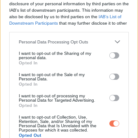
disclosure of your personal information by third parties on the
legjobb és egyben legmeghatározóbb döntése volt, hogy
IAB’s list of downstream participants. This information may
ellógtam azt a matekórát.
also be disclosed by us to third parties on the
IAB’s List of
Downstream Participants
that may further disclose it to other
third parties.
8. Gyerekkoromban találtam egy 10 ezer forintos vásárlási
utalványt egy áruház közelében. Bementem az áruházba és
Please note that this website/app uses one or more Google
Personal Data Processing Opt Outs
services and may gather and store information including but
megpillantottam egy táncolós videójátékot, ami pont 10 ezer
not limited to your visit or usage behaviour. You may click to
I want to opt-out of the Sharing of my
forintba került. Az utalványból megvettem a játékot, amivel
personal data.
grant or deny consent to Google and its third-party tags to
Opted In
aztán olyan sokat játszottam, hogy sikerült lefogynom.
use your data for below specified purposes in below Google
consent section.
Továbbá a játéknak köszönhetően annyira megszerettem a
I want to opt-out of the Sale of my
Personal Data.
táncot, hogy később beiratkoztam egy tánciskolába is, majd
Opted In
pedig profi táncművész lett belőlem.
I want to opt-out of processing my
Personal Data for Targeted Advertising.
Opted In
I want to opt-out of Collection, Use,
Retention, Sale, and/or Sharing of my
Personal Data that Is Unrelated with the
Purposes for which it was collected.
Opted Out