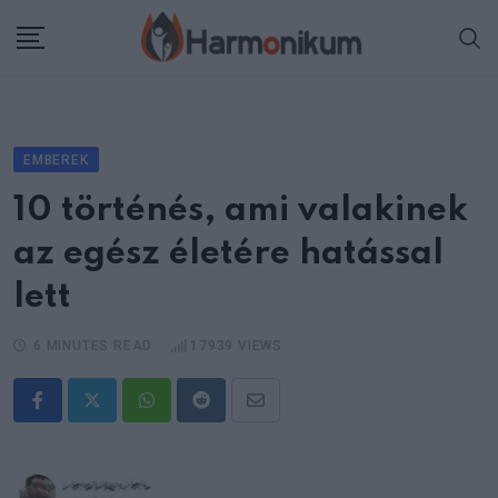
Skip
to
content
EMBEREK
10 történés, ami valakinek
az egész életére hatással
lett
6 MINUTES READ
17939
VIEWS
Whatsapp
Reddit
Share
via
Email