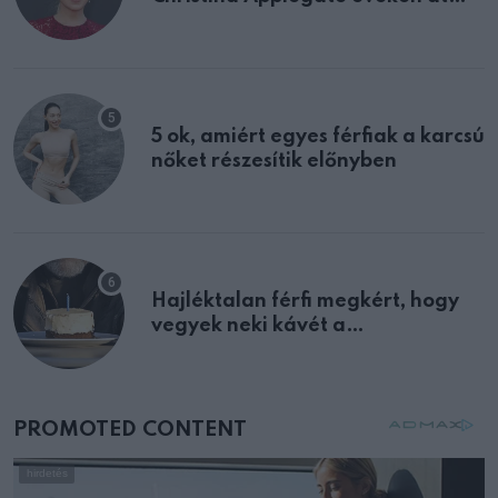
félreértett, pedig a szklerózis
multiplex egyértelmű jele volt
5 ok, amiért egyes férfiak a karcsú
nőket részesítik előnyben
Hajléktalan férfi megkért, hogy
vegyek neki kávét a
születésnapján – órákkal később
mellettem ült az első osztályon