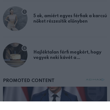
5 ok, amiért egyes férfiak a karcsú
nőket részesítik előnyben
Hajléktalan férfi megkért, hogy
vegyek neki kávét a
születésnapján – órákkal később
mellettem ült az első osztályon