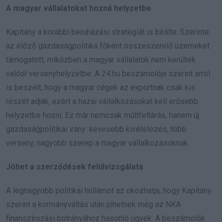
A magyar vállalatokat hozná helyzetbe
Kapitány a korábbi beruházási stratégiát is bírálta. Szerinte
az előző gazdaságpolitika főként összeszerelő üzemeket
támogatott, miközben a magyar vállalatok nem kerültek
valódi versenyhelyzetbe. A 24.hu beszámolója szerint arról
is beszélt, hogy a magyar cégek az exportnak csak kis
részét adják, ezért a hazai vállalkozásokat kell erősebb
helyzetbe hozni. Ez már nemcsak múltfeltárás, hanem új
gazdaságpolitikai irány: kevesebb kivételezés, több
verseny, nagyobb szerep a magyar vállalkozásoknak.
Jöhet a szerződések felülvizsgálata
A legnagyobb politikai hullámot az okozhatja, hogy Kapitány
szerint a kormányváltás után jöhetnek még az NKA
finanszírozási botrányához hasonló ügyek. A beszámolók