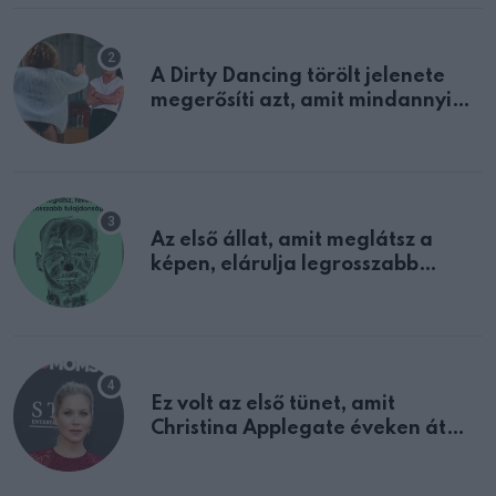
A Dirty Dancing törölt jelenete
megerősíti azt, amit mindannyian
sejtettünk
Az első állat, amit meglátsz a
képen, elárulja legrosszabb
tulajdonságodat
Ez volt az első tünet, amit
Christina Applegate éveken át
félreértett, pedig a szklerózis
multiplex egyértelmű jele volt