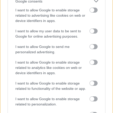
Google consents
ELŐZŐ POSZT
I want to allow Google to enable storage
Egy ritka bőrbetegségben szenvedő férfi
related to advertising like cookies on web or
visszavág, miután egy virális fotón a
device identifiers in apps.
mesterséges intelligencia „zombinak”
I want to allow my user data to be sent to
nevezte
Google for online advertising purposes.
I want to allow Google to send me
personalized advertising.
I want to allow Google to enable storage
related to analytics like cookies on web or
KÖVETKEZŐ POSZT
device identifiers in apps.
Amit tudni érdemes, ha egy elhunyt
hamvait kapod meg
I want to allow Google to enable storage
related to functionality of the website or app.
I want to allow Google to enable storage
related to personalization.
További bejegyzések