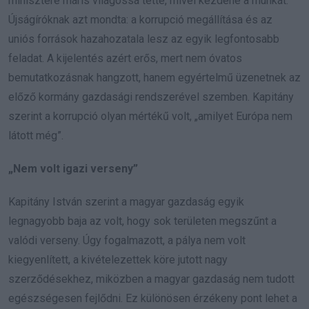
minisztere máris világossá tette, mivel kezdené a munkát.
Újságíróknak azt mondta: a korrupció megállítása és az
uniós források hazahozatala lesz az egyik legfontosabb
feladat. A kijelentés azért erős, mert nem óvatos
bemutatkozásnak hangzott, hanem egyértelmű üzenetnek az
előző kormány gazdasági rendszerével szemben. Kapitány
szerint a korrupció olyan mértékű volt, „amilyet Európa nem
látott még”.
„Nem volt igazi verseny”
Kapitány István szerint a magyar gazdaság egyik
legnagyobb baja az volt, hogy sok területen megszűnt a
valódi verseny. Úgy fogalmazott, a pálya nem volt
kiegyenlített, a kivételezettek köre jutott nagy
szerződésekhez, miközben a magyar gazdaság nem tudott
egészségesen fejlődni. Ez különösen érzékeny pont lehet a