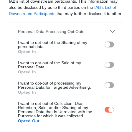
IAB’s list of downstream participants. This information may
also be disclosed by us to third parties on the
IAB’s List of
Downstream Participants
that may further disclose it to other
third parties.
Please note that this website/app uses one or more Google
Personal Data Processing Opt Outs
services and may gather and store information including but
not limited to your visit or usage behaviour. You may click to
I want to opt-out of the Sharing of my
personal data.
grant or deny consent to Google and its third-party tags to
Opted In
use your data for below specified purposes in below Google
consent section.
I want to opt-out of the Sale of my
Personal Data.
Opted In
Oszd meg ezt a posztot:
I want to opt-out of processing my
Personal Data for Targeted Advertising.
Opted In
Whatsapp
Reddit
Share
I want to opt-out of Collection, Use,
via
Retention, Sale, and/or Sharing of my
Personal Data that Is Unrelated with the
Email
Purposes for which it was collected.
Opted Out