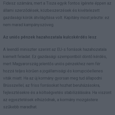
Fidesz számára, mert a Tisza egyik fontos ígérete éppen az
állami szerződések, közbeszerzések és kivételezett
gazdasági körök átvilágítása volt. Kapitány most jelezte: ez
nem marad kampányszöveg.
Az uniós pénzek hazahozatala kulcskérdés lesz
A leendő miniszter szerint az EU-s források hazahozatala
kiemelt feladat. Ez gazdasági szempontból döntő kérdés,
mert Magyarország jelentős uniós pénzekhez nem fér
hozzá teljes körűen a jogállamisági és korrupcióellenes
viták miatt. Ha az új kormány gyorsan meg tud állapodni
Brüsszellel, az friss forrásokat hozhat beruházásokra,
fejlesztésekre és a költségvetés stabilizálására. Ha viszont
az egyeztetések elhúzódnak, a kormány mozgástere
szűkebb maradhat.