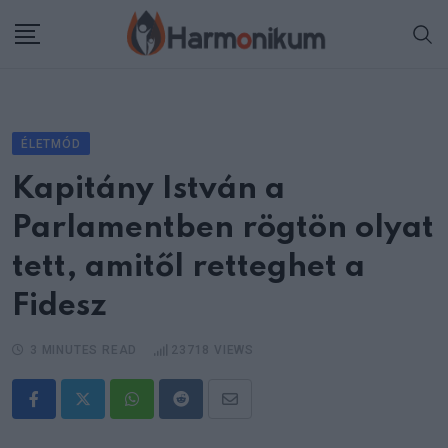
Skip
to
content
ÉLETMÓD
Kapitány István a
Parlamentben rögtön olyat
tett, amitől retteghet a
Fidesz
3 MINUTES READ
23718
VIEWS
Whatsapp
Reddit
Share
via