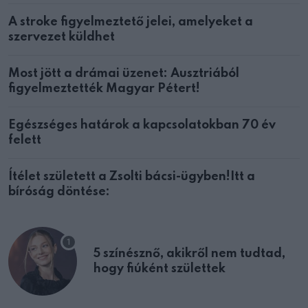
A stroke figyelmeztető jelei, amelyeket a
szervezet küldhet
Most jött a drámai üzenet: Ausztriából
figyelmeztették Magyar Pétert!
Egészséges határok a kapcsolatokban 70 év
felett
Ítélet született a Zsolti bácsi-ügyben!Itt a
bíróság döntése:
5 színésznő, akikről nem tudtad,
hogy fiúként születtek