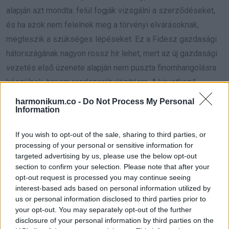
alapján azt mondta: felül fogják vizsgálni a szerződéseket,
és ha azok nem felelnek meg a törvényi elvárásoknak,
megteszik a szükséges lépéseket. Ez a Fidesz gazdasági
hátországának nagyon rossz hír lehet, mert az új gazdasági
vezetés első üzenete alapján nem puszta finomhangolásra
készülnek, hanem rendszerátvilágításra. A következő
napokban derül ki, ebből mennyi lesz azonnali intézkedés,
harmonikum.co -
Do Not Process My Personal
Information
de Kapitány István már az első órákban világossá tette:
korrupcióellenes fordulatot, valódi versenyt és átláthatóbb
If you wish to opt-out of the sale, sharing to third parties, or
gazdasági működést ígérnek.
processing of your personal or sensitive information for
targeted advertising by us, please use the below opt-out
section to confirm your selection. Please note that after your
opt-out request is processed you may continue seeing
interest-based ads based on personal information utilized by
us or personal information disclosed to third parties prior to
your opt-out. You may separately opt-out of the further
disclosure of your personal information by third parties on the