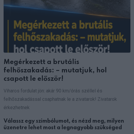
Megérkezett a brutális
felhőszakadás: – mutatjuk, hol
csapott le először!
Viharos fordulat jön: akár 90 km/órás széllel és
felhőszakadással csaphatnak le a zivatarok! Zivatarok
érkezhetnek
Válassz egy szimbólumot, és nézd meg, milyen
üzenetre lehet most a legnagyobb szükséged