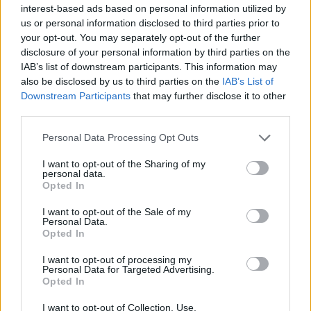
interest-based ads based on personal information utilized by
Napi horoszkóp augusztus 10. – Rákok,
us or personal information disclosed to third parties prior to
Ikrek, Halak, Kosok, Mérlegek, Oroszlánok!
your opt-out. You may separately opt-out of the further
disclosure of your personal information by third parties on the
IAB’s list of downstream participants. This information may
also be disclosed by us to third parties on the
IAB’s List of
Downstream Participants
that may further disclose it to other
További bejegyzések
third parties.
Please note that this website/app uses one or more Google
Personal Data Processing Opt Outs
services and may gather and store information including but
not limited to your visit or usage behaviour. You may click to
I want to opt-out of the Sharing of my
personal data.
grant or deny consent to Google and its third-party tags to
Opted In
use your data for below specified purposes in below Google
consent section.
I want to opt-out of the Sale of my
Personal Data.
Opted In
I want to opt-out of processing my
Personal Data for Targeted Advertising.
Opted In
I want to opt-out of Collection, Use,