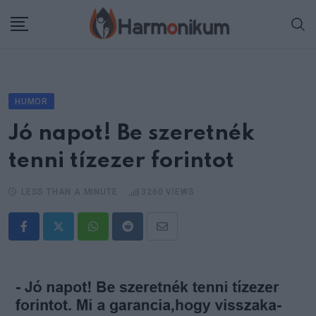
Skip
to
content
HUMOR
Jó napot! Be szeretnék
tenni tízezer forintot
LESS THAN A MINUTE
3260
VIEWS
Whatsapp
Reddit
Share
via
Email