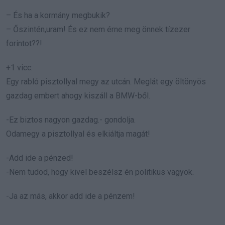
– És ha a kormány megbukik?
– Őszintén,uram! És ez nem érne meg önnek tízezer
forintot??!
+1 vicc:
Egy rabló pisztollyal megy az utcán. Meglát egy öltönyös
gazdag embert ahogy kiszáll a BMW-ből.
-Ez biztos nagyon gazdag.- gondolja.
Odamegy a pisztollyal és elkiáltja magát!
-Add ide a pénzed!
-Nem tudod, hogy kivel beszélsz én politikus vagyok.
-Ja az más, akkor add ide a pénzem!