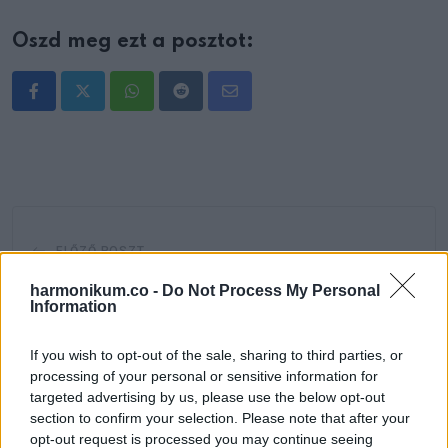
Oszd meg ezt a posztot:
Whatsapp
Reddit
Share
via
Email
ELŐZŐ POSZT
Hidegfront söpri el a hőhullámot, bezuhan
harmonikum.co -
Do Not Process My Personal
a hőmérséklet
Information
If you wish to opt-out of the sale, sharing to third parties, or
processing of your personal or sensitive information for
targeted advertising by us, please use the below opt-out
section to confirm your selection. Please note that after your
opt-out request is processed you may continue seeing
KÖVETKEZŐ POSZT