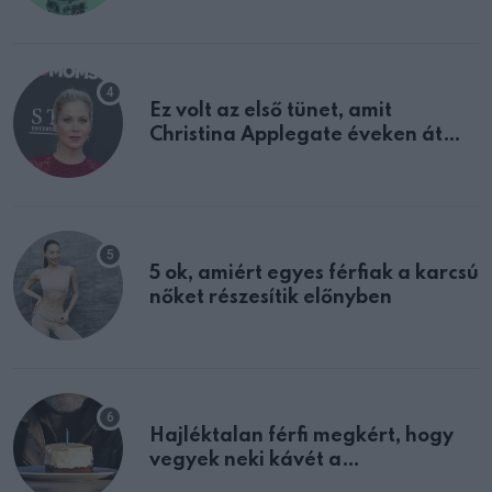
Ez volt az első tünet, amit
Christina Applegate éveken át
félreértett, pedig a szklerózis
multiplex egyértelmű jele volt
5 ok, amiért egyes férfiak a karcsú
nőket részesítik előnyben
Hajléktalan férfi megkért, hogy
vegyek neki kávét a
születésnapján – órákkal később