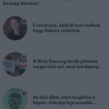
bíróság döntése:
5 színésznő, akikről nem tudtad,
hogy fiúként születtek
A Dirty Dancing törölt jelenete
megerősíti azt, amit mindannyian
sejtettünk
Az első állat, amit meglátsz a
képen, elárulja legrosszabb
tulajdonságodat