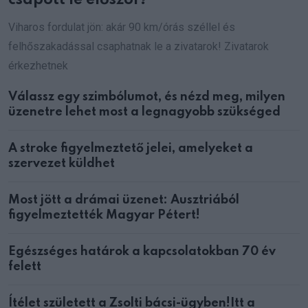
Viharos fordulat jön: akár 90 km/órás széllel és
felhőszakadással csaphatnak le a zivatarok! Zivatarok
érkezhetnek
Válassz egy szimbólumot, és nézd meg, milyen
üzenetre lehet most a legnagyobb szükséged
A stroke figyelmeztető jelei, amelyeket a
szervezet küldhet
Most jött a drámai üzenet: Ausztriából
figyelmeztették Magyar Pétert!
Egészséges határok a kapcsolatokban 70 év
felett
Ítélet született a Zsolti bácsi-ügyben!Itt a