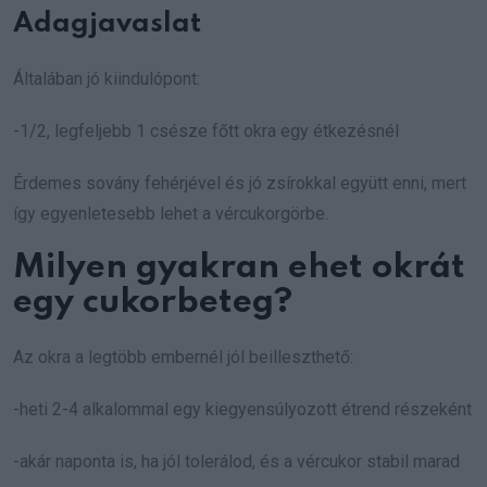
Adagjavaslat
Általában jó kiindulópont:
-1/2, legfeljebb 1 csésze főtt okra egy étkezésnél
Érdemes sovány fehérjével és jó zsírokkal együtt enni, mert
így egyenletesebb lehet a vércukorgörbe.
Milyen gyakran ehet okrát
egy cukorbeteg?
Az okra a legtöbb embernél jól beilleszthető:
-heti 2-4 alkalommal egy kiegyensúlyozott étrend részeként
-akár naponta is, ha jól tolerálod, és a vércukor stabil marad