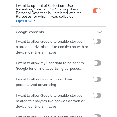
egyszerre eszel sok rostot.
I want to opt-out of Collection, Use,
Retention, Sale, and/or Sharing of my
Personal Data that Is Unrelated with the
3) Vesekő-hajlam (oxalátok)
Purposes for which it was collected.
Opted Out
Az okra oxalátot is tartalmaz, ami érzékenyebb embereknél
Google consents
hozzájárulhat a vesekő kialakulásához.
I want to allow Google to enable storage
related to advertising like cookies on web or
Ha volt már veseköved, maradj a mértékletes fogyasztásnál.
device identifiers in apps.
Hogyan érdemes enni
I want to allow my user data to be sent to
Google for online advertising purposes.
okrát cukorbetegként?
I want to allow Google to send me
Ajánlott elkészítési módok
personalized advertising.
I want to allow Google to enable storage
Ezek segítenek megőrizni a rosttartalmat, és nem visznek
related to analytics like cookies on web or
be felesleges zsírt:
device identifiers in apps.
I want to allow Google to enable storage