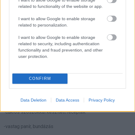
-párolva
related to functionality of the website or app.
-főzve
I want to allow Google to enable storage
related to personalization.
-kevés olajon gyorsan átforgatva
I want to allow Google to enable storage
related to security, including authentication
-levesekben, ragukban
functionality and fraud prevention, and other
user protection.
Amit jobb kerülni
Ezek könnyen megemelik a vércukrot, és elviszik az étel
CONFIRM
előnyeit:
-bő olajban sütött okra
Data Deletion
Data Access
Privacy Policy
-cukros szószokkal készített receptek
-vastag panír, bundázás