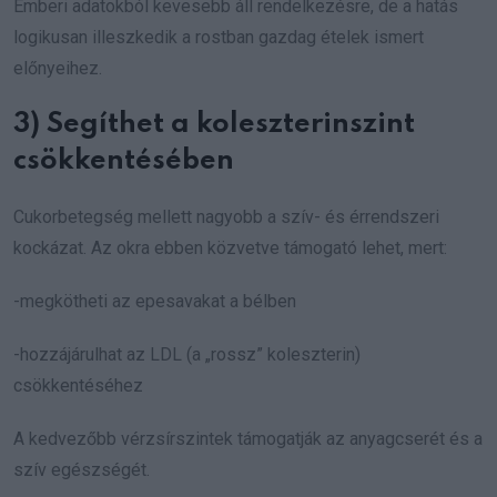
Emberi adatokból kevesebb áll rendelkezésre, de a hatás
logikusan illeszkedik a rostban gazdag ételek ismert
előnyeihez.
3) Segíthet a koleszterinszint
csökkentésében
Cukorbetegség mellett nagyobb a szív- és érrendszeri
kockázat. Az okra ebben közvetve támogató lehet, mert:
-megkötheti az epesavakat a bélben
-hozzájárulhat az LDL (a „rossz” koleszterin)
csökkentéséhez
A kedvezőbb vérzsírszintek támogatják az anyagcserét és a
szív egészségét.