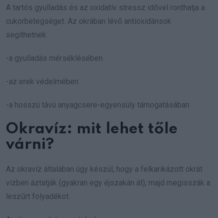
A tartós gyulladás és az oxidatív stressz idővel ronthatja a
cukorbetegséget. Az okrában lévő antioxidánsok
segíthetnek:
-a gyulladás mérséklésében
-az erek védelmében
-a hosszú távú anyagcsere-egyensúly támogatásában
Okravíz: mit lehet tőle
várni?
Az okravíz általában úgy készül, hogy a felkarikázott okrát
vízben áztatják (gyakran egy éjszakán át), majd megisszák a
leszűrt folyadékot.