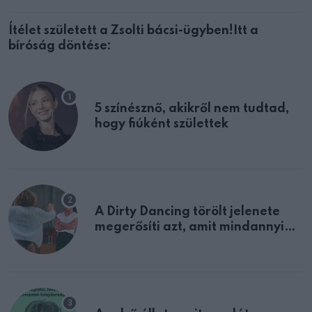
Ítélet született a Zsolti bácsi-ügyben!Itt a
bíróság döntése:
5 színésznő, akikről nem tudtad,
hogy fiúként születtek
A Dirty Dancing törölt jelenete
megerősíti azt, amit mindannyian
sejtettünk