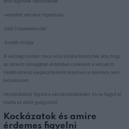
Amit egyesek tapasztalnak:
-enyhébb vércukor-ingadozás
-jobb folyadékbevitel
-kisebb étvágy
A valóság röviden: nincs erős klinikai bizonyíték arra, hogy
az okravíz önmagában érdemben csökkenti a vércukrot.
Inkább étrendi kiegészítésként érdemes rá tekinteni, nem
kezelésként.
Ha kipróbálod, figyeld a vércukorértékeidet, és ne hagyd el
miatta az előírt gyógyszert.
Kockázatok és amire
érdemes figyelni