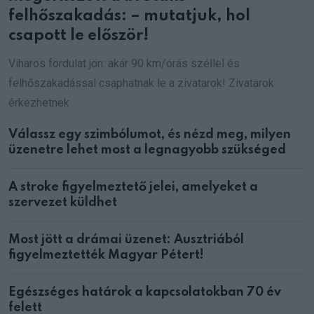
felhőszakadás: – mutatjuk, hol
csapott le először!
Viharos fordulat jön: akár 90 km/órás széllel és
felhőszakadással csaphatnak le a zivatarok! Zivatarok
érkezhetnek
Válassz egy szimbólumot, és nézd meg, milyen
üzenetre lehet most a legnagyobb szükséged
A stroke figyelmeztető jelei, amelyeket a
szervezet küldhet
Most jött a drámai üzenet: Ausztriából
figyelmeztették Magyar Pétert!
Egészséges határok a kapcsolatokban 70 év
felett