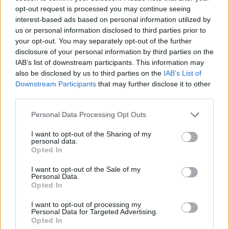
opt-out request is processed you may continue seeing
Mivel az okra egyeseknél enyhén csökkentheti a vércukrot,
interest-based ads based on personal information utilized by
us or personal information disclosed to third parties prior to
inzulin vagy metformin mellett előfordulhat, hogy
your opt-out. You may separately opt-out of the further
könnyebben leesik a cukor, főleg, ha az étrend is változik.
disclosure of your personal information by third parties on the
IAB’s list of downstream participants. This information may
Tipp: fokozatosan vezesd be, és nézd a mért értékeket.
also be disclosed by us to third parties on the
IAB’s List of
Downstream Participants
that may further disclose it to other
third parties.
2) Emésztési panaszok
Please note that this website/app uses one or more Google
Personal Data Processing Opt Outs
A magas rosttartalom miatt jelentkezhet:
services and may gather and store information including but
not limited to your visit or usage behaviour. You may click to
I want to opt-out of the Sharing of my
personal data.
grant or deny consent to Google and its third-party tags to
-puffadás
Opted In
use your data for below specified purposes in below Google
consent section.
I want to opt-out of the Sale of my
-gázképződés
Personal Data.
Opted In
-hasi kellemetlenség
I want to opt-out of processing my
Personal Data for Targeted Advertising.
Opted In
Ez sokszor javul, ha kisebb adagokkal indulsz, és nem