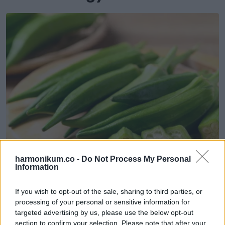
harmonikum.co -
Do Not Process My Personal
Information
If you wish to opt-out of the sale, sharing to third parties, or
1) Hatás a cukorbetegség
processing of your personal or sensitive information for
targeted advertising by us, please use the below opt-out
gyógyszereivel együtt
section to confirm your selection. Please note that after your