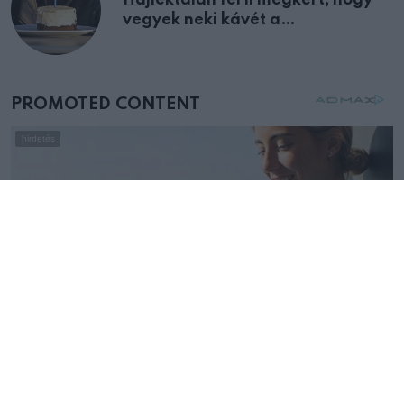
vegyek neki kávét a
születésnapján – órákkal később
mellettem ült az első osztályon