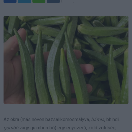
Whatsapp
Reddit
Share
via
Email
Az okra (más néven bazsalikomosmályva,
bámia
, bhindi,
gombó
vagy quimbombó) egy egyszerű, zöld zöldség,