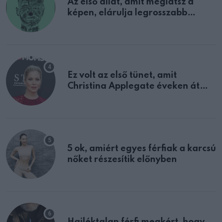
Az első állat, amit meglátsz a
képen, elárulja legrosszabb
tulajdonságodat
Ez volt az első tünet, amit
Christina Applegate éveken át
félreértett, pedig a szklerózis
multiplex egyértelmű jele volt
5 ok, amiért egyes férfiak a karcsú
nőket részesítik előnyben
Hajléktalan férfi megkért, hogy