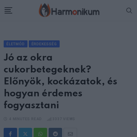
Skip
to
content
ÉLETMÓD
ÉRDEKESSÉG
Jó az okra
cukorbetegeknek?
Előnyök, kockázatok, és
hogyan érdemes
fogyasztani
4 MINUTES READ
3337
VIEWS