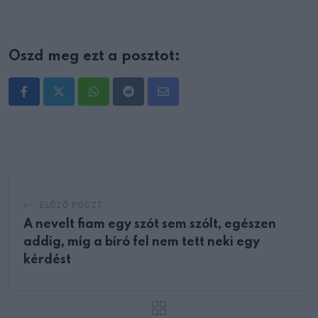
Oszd meg ezt a posztot:
Whatsapp
Reddit
Share
via
Email
ELŐZŐ POSZT
A nevelt fiam egy szót sem szólt, egészen
addig, míg a bíró fel nem tett neki egy
kérdést