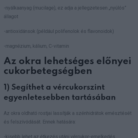
-nyálkaanyag (mucilage), ez adja a jellegzetesen „nyúlós”
állagot
-antioxidánsok (például polifenolok és flavonoidok)
-magnézium, kálium, C-vitamin
Az okra lehetséges előnyei
cukorbetegségben
1) Segíthet a vércukorszint
egyenletesebben tartásában
Az okra oldható rostjai lassítják a szénhidrátok emésztését
és felszívódását. Ennek hatására:
-kisebb lehet az étkezés utáni vércukor-emelkedés