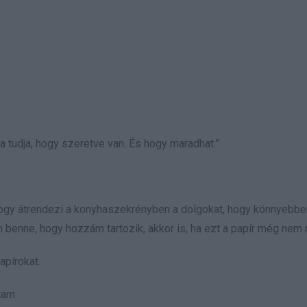
a tudja, hogy szeretve van. És hogy maradhat.”
ogy átrendezi a konyhaszekrényben a dolgokat, hogy könnyebben
benne, hogy hozzám tartozik, akkor is, ha ezt a papír még nem 
apírokat.
tam.