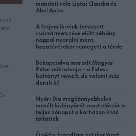
mondott róla Liptai Claudia és
Ábel Anita
között
A férjem ikreink tervezett
mmit.
császármetszése előtt néhány
nappal nyaralni ment,
hazatérésekor remegett a térde
Bekapcsolva maradt Magyar
éber.
Péter mikrofonja – a Fidesz
botrányt remélt, de valami más
derült ki!
 És
Nyári Dia megkönnyebbülve
mesélt kislányáról: most először a
teljes hónapot a kórházon kívül
töltötték
Örökbe fogadtam két ikerlányt,