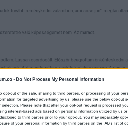
 tudok tovább reménykedni valamiben, ami sose jön”, megtanulta
 a szeretetre való képességemet nem. Az maradt.
sodtam. Lassan csordogált. Először beugrottam önkénteskedni a
enhelynek. Azt mondogattam, csak lefoglalom magam. Aztán egy
akartam elengedni.
um.co -
Do Not Process My Personal Information
to opt-out of the sale, sharing to third parties, or processing of your per
formation for targeted advertising by us, please use the below opt-out s
 vittek el. A háttérellenőrzések is. Amikor végre megjött a post
r selection. Please note that after your opt-out request is processed y
ítottam, mintha szívverés lenne.
eing interest-based ads based on personal information utilized by us or
disclosed to third parties prior to your opt-out. You may separately opt-
losure of your personal information by third parties on the IAB’s list of
„Meg fog érkezni a gyereked, Sylvie.”