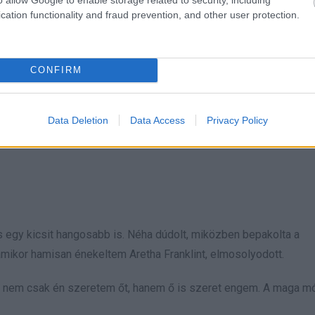
rmáit, és azt a dalt, ami anyukámra emlékeztet. A hallgatása ne
cation functionality and fraud prevention, and other user protection.
 valaki tanulja, milyen érzés biztonságban lenni.
ti ajtónál várni, amíg kerestem a kulcsom. Ha elfelejtettem a sá
CONFIRM
enem. Az éjjeliszekrényen egy pohár víz állt, mellette egy össze
Data Deletion
Data Access
Privacy Policy
 és egy kicsit hangosabb is. Néha dúdolt, miközben bepakolta a
mikor hamisan énekeltem Aretha Franklint, elmosolyodott.
y nem csak én szeretem őt, hanem ő is szeret engem. A maga mó