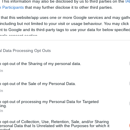
. This information may also be disclosed by us to third parties on the
IA
Participants
that may further disclose it to other third parties.
ondolkodás nélkül mondtam igent.
 that this website/app uses one or more Google services and may gath
including but not limited to your visit or usage behaviour. You may click 
el, amitől az emberek feszengeni szoktak. Nem sírt. Nem rezzent
 to Google and its third-party tags to use your data for below specifi
tokat számolná.
ogle consent section.
. Én Sylvie vagyok.”
l Data Processing Opt Outs
áltam kakaóval és keksszel. Bólintott, a szája sarkában valami a
o opt-out of the Sharing of my personal data.
In
o opt-out of the Sale of my Personal Data.
In
t ki a szobából. Nekem ez akkor elég volt.
to opt-out of processing my Personal Data for Targeted
ing.
gytam helyet a hangnak, ha egyszer megérkezik.
In
o opt-out of Collection, Use, Retention, Sale, and/or Sharing
is. Néha buta viccek voltak, mókusokról, akik ellopják a paradicso
ersonal Data that Is Unrelated with the Purposes for which it
lected.