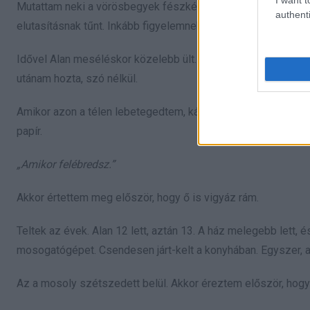
Mutattam neki a vörösbegyek fészkét a verandán, a felhők fo
authenti
elutasításnak tűnt. Inkább figyelemnek. Olyannak, mint amikor
Idővel Alan meséléskor közelebb ült. Aztán elkezdett a bejára
utánam hozta, szó nélkül.
Amikor azon a télen lebetegedtem, kábán ébredtem, fájt mind
papír.
„Amikor felébredsz.”
Akkor értettem meg először, hogy ő is vigyáz rám.
Teltek az évek. Alan 12 lett, aztán 13. A ház melegebb lett,
mosogatógépet. Csendesen járt-kelt a konyhában. Egyszer, a
Az a mosoly szétszedett belül. Akkor éreztem először, hog