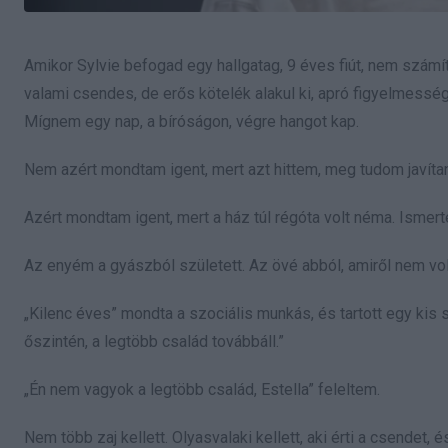
Amikor Sylvie befogad egy hallgatag, 9 éves fiút, nem számít
valami csendes, de erős kötelék alakul ki, apró figyelmess
Mígnem egy nap, a bíróságon, végre hangot kap.
Nem azért mondtam igent, mert azt hittem, meg tudom javítan
Azért mondtam igent, mert a ház túl régóta volt néma. Ismer
Az enyém a gyászból született. Az övé abból, amiről nem volt
„Kilenc éves” mondta a szociális munkás, és tartott egy kis 
őszintén, a legtöbb család továbbáll.”
„Én nem vagyok a legtöbb család, Estella” feleltem.
Nem több zaj kellett. Olyasvalaki kellett, aki érti a csendet, 