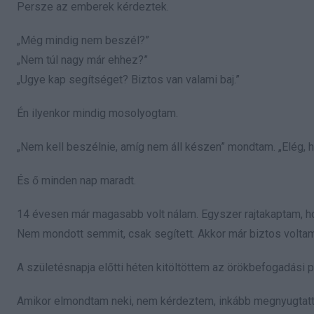
Persze az emberek kérdeztek.
„Még mindig nem beszél?”
„Nem túl nagy már ehhez?”
„Ugye kap segítséget? Biztos van valami baj.”
Én ilyenkor mindig mosolyogtam.
„Nem kell beszélnie, amíg nem áll készen” mondtam. „Elég, h
És ő minden nap maradt.
14 évesen már magasabb volt nálam. Egyszer rajtakaptam, h
Nem mondott semmit, csak segített. Akkor már biztos voltam 
A születésnapja előtti héten kitöltöttem az örökbefogadási p
Amikor elmondtam neki, nem kérdeztem, inkább megnyugtat