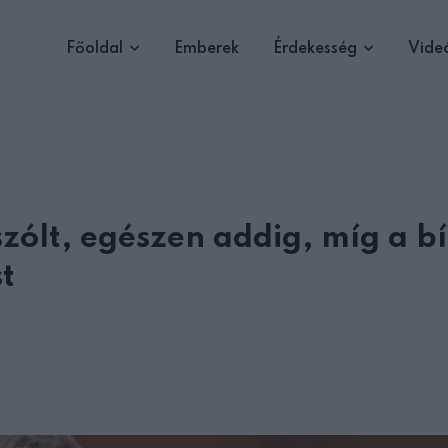
Főoldal
Emberek
Érdekesség
Vide
szólt, egészen addig, míg a b
t