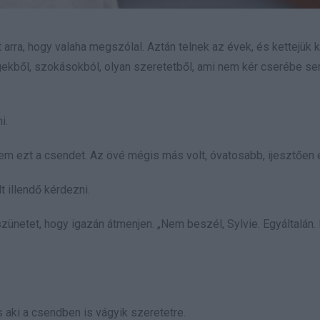
 arra, hogy valaha megszólal. Aztán telnek az évek, és kettejük 
égekből, szokásokból, olyan szeretetből, ami nem kér cserébe se
i.
tem ezt a csendet. Az övé mégis más volt, óvatosabb, ijesztően 
 illendő kérdezni.
szünetet, hogy igazán átmenjen. „Nem beszél, Sylvie. Egyáltalán.
és aki a csendben is vágyik szeretetre.