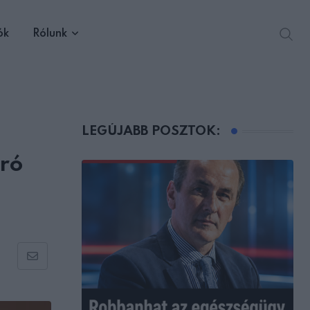
ók
Rólunk
LEGÚJABB POSZTOK:
író
Share
via
Email