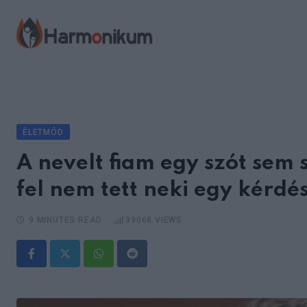
Skip
to
content
ÉLETMÓD
A nevelt fiam egy szót sem 
fel nem tett neki egy kérdés
9 MINUTES READ
39068
VIEWS
Whatsapp
Reddit