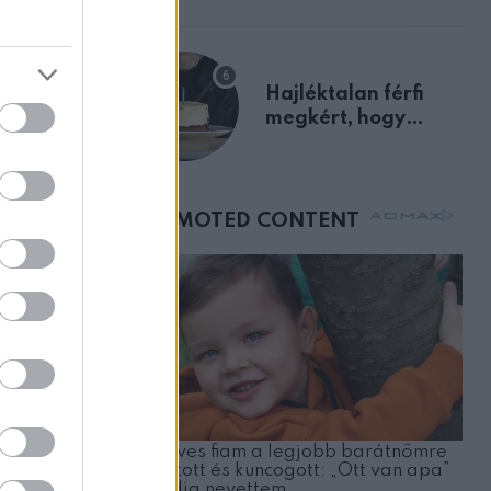
előnyben
Hajléktalan férfi
megkért, hogy
vegyek neki kávét a
születésnapján –
és ott volt
órákkal később
mellettem ült az első
osztályon
egy