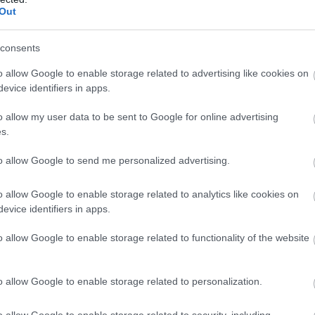
Out
consents
o allow Google to enable storage related to advertising like cookies on
evice identifiers in apps.
láttam egyet gondosan összehajtva a konyhapulton. Kinyitottam, 
o allow my user data to be sent to Google for online advertising
s.
to allow Google to send me personalized advertising.
o allow Google to enable storage related to analytics like cookies on
get. Apró történeteket, például amikor bokatörést szereztem 
evice identifiers in apps.
am a hajam, és répa-narancs lett a tövem.
o allow Google to enable storage related to functionality of the website
tcára menni.”
o allow Google to enable storage related to personalization.
nevetne.
o allow Google to enable storage related to security, including