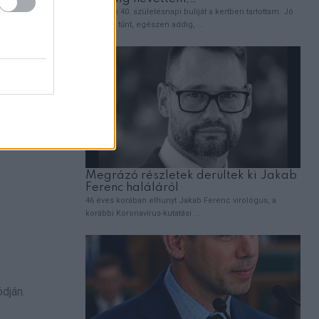
m
lamat,
hajtott
dján.