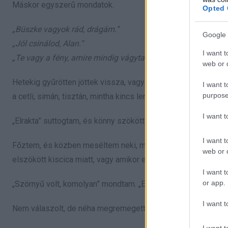
Máskor egyszerű mondatok.
Opted 
„Büszke vagyok rád, drágám.”
Google 
„Jól csinálod, Alan.”
I want t
„Te vagy a fény, amire mindig vágytam.”
web or d
Hetekig gyűrötten jöttek vissza, vagy sehogy. Aztán egy nap 
I want t
purpose
a cetli, simán, tisztán, mintha kincs lenne.
I want 
„Elrakta” suttogtam, és könny szökött a szemembe.
I want t
Főztem, és közben meséltem neki, miközben vágtam a zöldsé
web or d
elszökött kiscica miatt, vagy amikor egyszer szőkíteni akart
I want t
or app.
„Szörnyű volt, komolyan” mondtam. „Egy hétig nem akartam u
I want t
Nem válaszolt, de néha megremegett a válla. Mintha halkan 
I want t