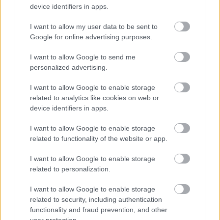
device identifiers in apps.
I want to allow my user data to be sent to
Google for online advertising purposes.
I want to allow Google to send me
Oszd meg ezt a posztot:
personalized advertising.
I want to allow Google to enable storage
Whatsapp
Reddit
Share
related to analytics like cookies on web or
via
device identifiers in apps.
Email
I want to allow Google to enable storage
related to functionality of the website or app.
I want to allow Google to enable storage
ELŐZŐ POSZT
related to personalization.
Charlie Sheen kiharcolta a lánya 100%-os
I want to allow Google to enable storage
felügyeleti jogát – 18 évesen egy igazi
related to security, including authentication
„hercegnőnek” néz ki a lánya
functionality and fraud prevention, and other
user protection.