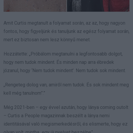
Amit Curtis megtanult a folyamat során, az az, hogy nagyon
fontos, hogy figyeljünk és tanuljunk az egész folyamat során,
mert ez biztosan nem lesz könnyű menet.
Hozzátette: „Próbálom megtanulni a legfontosabb dolgot,
hogy nem tudok mindent. És minden nap arra ébredek
józanul, hogy ‘Nem tudok mindent’. Nem tudok sok mindent.
„Rengeteg dolog van, amiről nem tudok. És sok mindent meg
kell még tanulnom”.”
Még 2021-ben – egy évvel azután, hogy lánya coming outolt
– Curtis a People magazinnak beszélt a lánya nemi
identitásával való megismerkedésről, és elismerte, hogy ez
olyan volt, mintha „egy új nyelvet beszélne”.