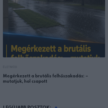
ÉLETMÓD
Megérkezett a brutális felhőszakadás: –
mutatjuk, hol csapott
LEGÚJABB POSZTOK: