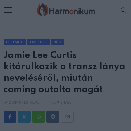
Skip
to
content
ÉLETMÓD
EMBEREK
NŐK
Jamie Lee Curtis
kitárulkozik a transz lánya
neveléséről, miután
coming outolta magát
2 MINUTES READ
1009
VIEWS
Whatsapp
Reddit
Share
via