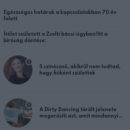
Egészséges határok a kapcsolatokban 70 év
felett
Ítélet született a Zsolti bácsi-ügyben!Itt a
bíróság döntése:
5 színésznő, akikről nem tudtad,
hogy fiúként születtek
A Dirty Dancing törölt jelenete
megerősíti azt, amit mindannyian
sejtettünk