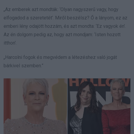
„Az emberek azt mondták: ‘Olyan nagyszerű vagy, hogy
elfogadod a szeretetét’. Miről beszélsz? Ő a lányom, ez az
emberi lény odajött hozzám, és azt mondta: ‘Ez vagyok én’.
Az én dolgom pedig az, hogy azt mondjam: ‘Isten hozott
itthon’.
„Harcolni fogok és megvédem a létezéshez való jogát
bárkivel szemben.”