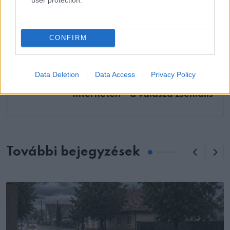
CONFIRM
KÖVETKEZŐ POSZT
Az anya megtalálja a szoptatásáról készült
Data Deletion
Data Access
Privacy Policy
videót, amit egy idegen tett közzé az
interneten – a válasza zseniális
További bejegyzések