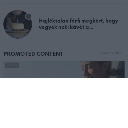
Hajléktalan férfi megkért, hogy
vegyek neki kávét a
születésnapján – órákkal később
mellettem ült az első osztályon