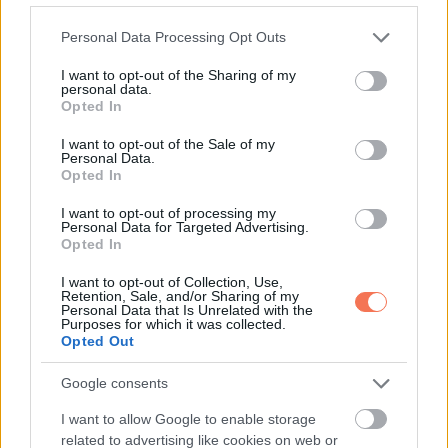
„Új terminológiát és szavakat tanulunk. Új vagyok benne.
Please note that this website/app uses one or more Google
Personal Data Processing Opt Outs
Nem vagyok olyan, aki úgy tesz, mintha sokat tudna róla” –
services and may gather and store information including but
magyarázta.
not limited to your visit or usage behaviour. You may click to
I want to opt-out of the Sharing of my
personal data.
grant or deny consent to Google and its third-party tags to
Opted In
„És el fogom szúrni, hibázni fogok. Szeretném megpróbálni
use your data for below specified purposes in below Google
consent section.
I want to opt-out of the Sale of my
elkerülni, hogy nagy hibákat kövessek el.
Personal Data.
Opted In
„Lassítsd le egy kicsit a beszédedet. Kicsit jobban
I want to opt-out of processing my
odafigyelsz arra, hogy mit mondasz. Hogyan mondod. Még
Personal Data for Targeted Advertising.
Opted In
mindig elrontod, ma kétszer is elrontottam. Emberek
vagyunk.”
I want to opt-out of Collection, Use,
Retention, Sale, and/or Sharing of my
Personal Data that Is Unrelated with the
Purposes for which it was collected.
Az év elején Curtis a transzneműek napját, amely minden
Opted Out
évben március 31-én kerül megrendezésre, a lánya
tiszteletére jelölte meg.
Google consents
I want to allow Google to enable storage
via
related to advertising like cookies on web or