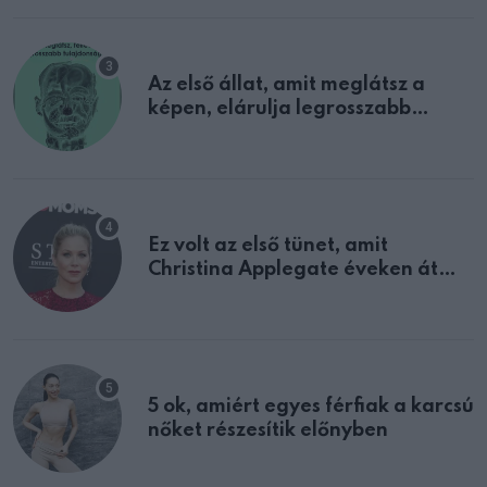
Az első állat, amit meglátsz a
képen, elárulja legrosszabb
tulajdonságodat
Ez volt az első tünet, amit
Christina Applegate éveken át
félreértett, pedig a szklerózis
multiplex egyértelmű jele volt
5 ok, amiért egyes férfiak a karcsú
nőket részesítik előnyben