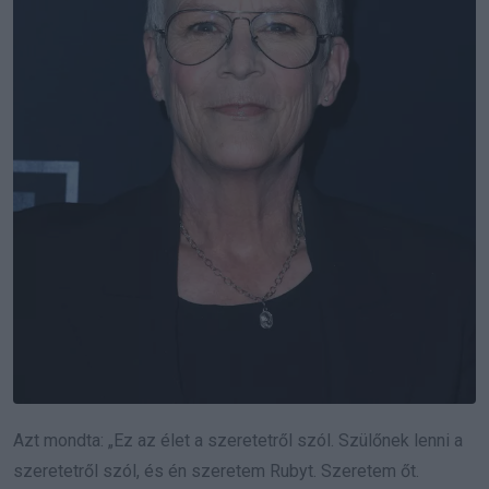
Azt mondta: „Ez az élet a szeretetről szól. Szülőnek lenni a
szeretetről szól, és én szeretem Rubyt. Szeretem őt.