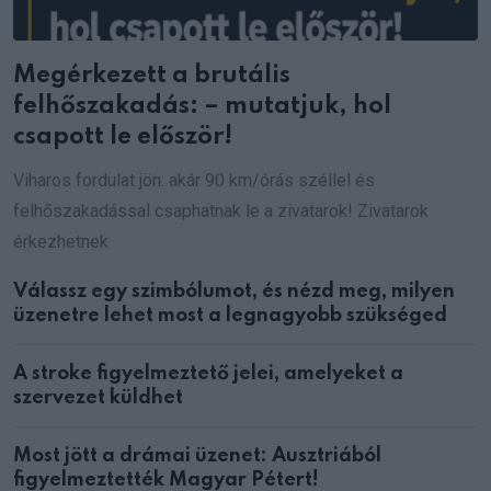
Megérkezett a brutális
felhőszakadás: – mutatjuk, hol
csapott le először!
Viharos fordulat jön: akár 90 km/órás széllel és
felhőszakadással csaphatnak le a zivatarok! Zivatarok
érkezhetnek
Válassz egy szimbólumot, és nézd meg, milyen
üzenetre lehet most a legnagyobb szükséged
A stroke figyelmeztető jelei, amelyeket a
szervezet küldhet
Most jött a drámai üzenet: Ausztriából
figyelmeztették Magyar Pétert!