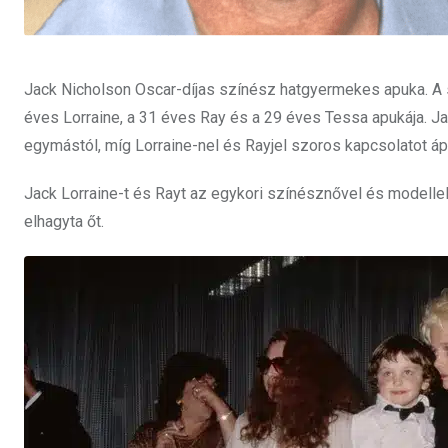
Jack Nicholson Oscar-díjas színész hatgyermekes apuka. A s
éves Lorraine, a 31 éves Ray és a 29 éves Tessa apukája. J
egymástól, míg Lorraine-nel és Rayjel szoros kapcsolatot áp
Jack Lorraine-t és Rayt az egykori színésznővel és modellel,
elhagyta őt.