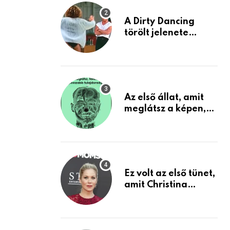
A Dirty Dancing
törölt jelenete
megerősíti azt, amit
mindannyian
sejtettünk
Az első állat, amit
meglátsz a képen,
elárulja legrosszabb
tulajdonságodat
Ez volt az első tünet,
amit Christina
Applegate éveken
át félreértett, pedig
a szklerózis
multiplex