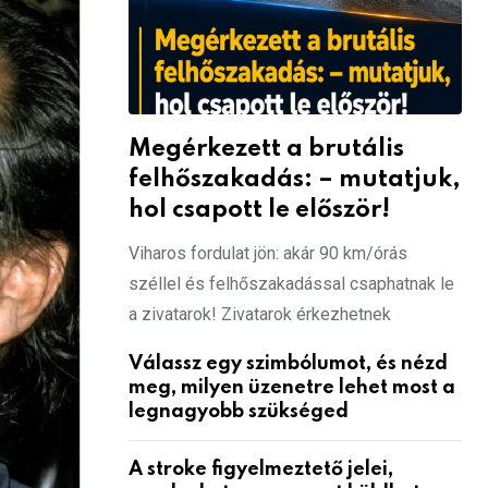
Megérkezett a brutális
felhőszakadás: – mutatjuk,
hol csapott le először!
Viharos fordulat jön: akár 90 km/órás
széllel és felhőszakadással csaphatnak le
a zivatarok! Zivatarok érkezhetnek
Válassz egy szimbólumot, és nézd
meg, milyen üzenetre lehet most a
legnagyobb szükséged
A stroke figyelmeztető jelei,