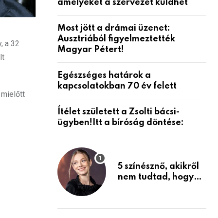
amelyeket a szervezet küldhet
Most jött a drámai üzenet:
Ausztriából figyelmeztették
, a 32
Magyar Pétert!
lt
Egészséges határok a
kapcsolatokban 70 év felett
 mielőtt
Ítélet született a Zsolti bácsi-
ügyben!Itt a bíróság döntése:
5 színésznő, akikről
nem tudtad, hogy
fiúként születtek