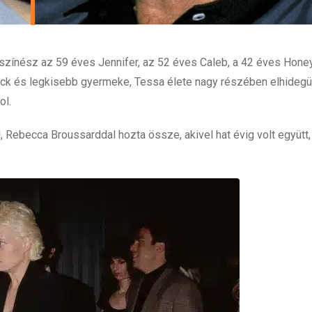
zínész az 59 éves Jennifer, az 52 éves Caleb, a 42 éves Honey
ack és legkisebb gyermeke, Tessa élete nagy részében elhidegü
ol.
 Rebecca Broussarddal hozta össze, akivel hat évig volt együtt,