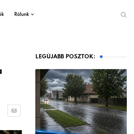
ók
Rólunk
LEGÚJABB POSZTOK:
a
Share
via
Email