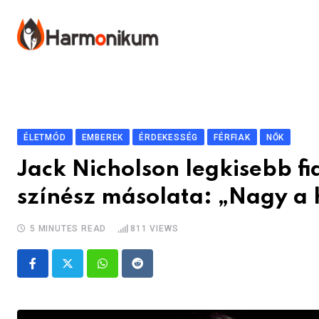
Skip
to
content
ÉLETMÓD
EMBEREK
ÉRDEKESSÉG
FÉRFIAK
NŐK
Jack Nicholson legkisebb fia
színész másolata: „Nagy a
5 MINUTES READ
811
VIEWS
Whatsapp
Reddit