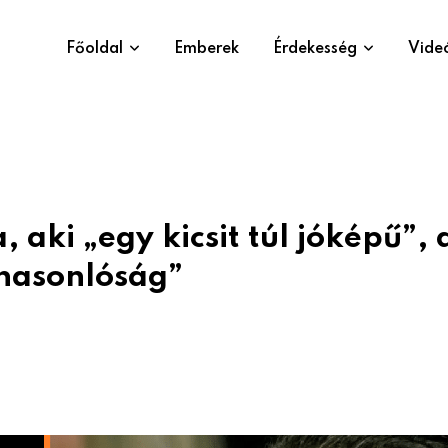
Főoldal
Emberek
Érdekesség
Vide
, aki „egy kicsit túl jóképű”, 
 hasonlóság”