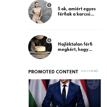
egyértelmű jele volt
5 ok, amiért egyes
férfiak a karcsú
nőket részesítik
előnyben
Hajléktalan férfi
megkért, hogy
vegyek neki kávét a
születésnapján –
órákkal később
mellettem ült az első
osztályon