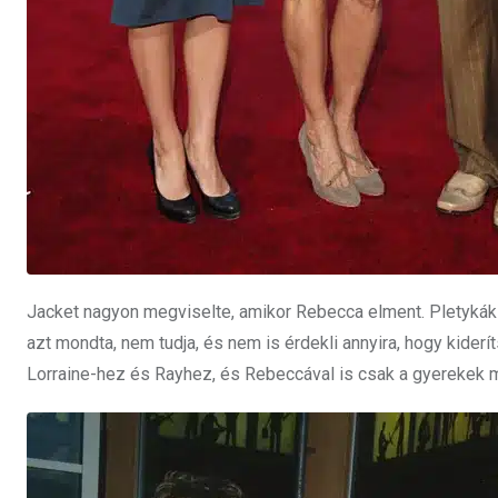
Jacket nagyon megviselte, amikor Rebecca elment. Pletykák ke
azt mondta, nem tudja, és nem is érdekli annyira, hogy kiderí
Lorraine-hez és Rayhez, és Rebeccával is csak a gyerekek mi