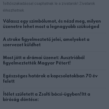
felhőszakadással csaphatnak le a zivatarok! Zivatarok
érkezhetnek
Válassz egy szimbólumot, és nézd meg, milyen
üzenetre lehet most a legnagyobb szükséged
A stroke figyelmeztető jelei, amelyeket a
szervezet küldhet
Most jött a drámai üzenet: Ausztriából
figyelmeztették Magyar Pétert!
Egészséges határok a kapcsolatokban 70 év
felett
Ítélet született a Zsolti bácsi-ügyben!Itt a
bíróság döntése: