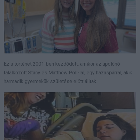
Ez a történet 2001-ben kezdődött, amikor az ápolónő
találkozott Stacy és Matthew Poll-lal, egy házaspárral, akik
harmadik gyermekük születése előtt álltak.