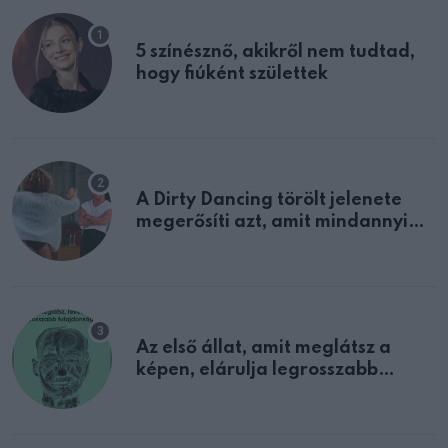
5 színésznő, akikről nem tudtad,
hogy fiúként születtek
A Dirty Dancing törölt jelenete
megerősíti azt, amit mindannyian
sejtettünk
Az első állat, amit meglátsz a
képen, elárulja legrosszabb
tulajdonságodat