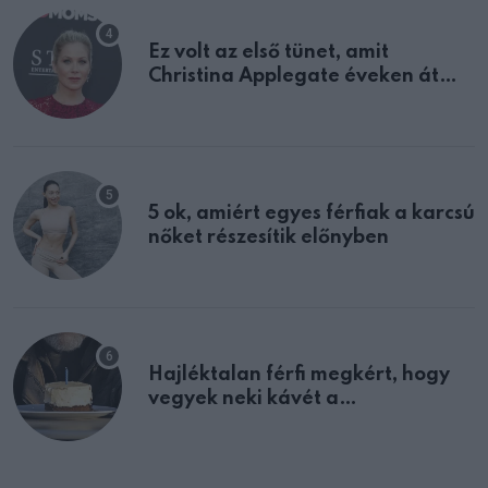
Ez volt az első tünet, amit
Christina Applegate éveken át
félreértett, pedig a szklerózis
multiplex egyértelmű jele volt
5 ok, amiért egyes férfiak a karcsú
nőket részesítik előnyben
Hajléktalan férfi megkért, hogy
vegyek neki kávét a
születésnapján – órákkal később
mellettem ült az első osztályon