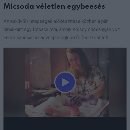
Micsoda véletlen egybeesés
Az esküvői ünnepségek előkészítése közben a pár
rábukkant egy fotóalbumra, amely Kelsey édesanyjáé volt.
Ennek kapcsán a násznép meglepő felfedezést tett.