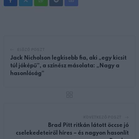
Whatsapp
Reddit
Share
via
Email
ELŐZŐ POSZT
Jack Nicholson legkisebb fia, aki „egy kicsit
túl jóképű”, a színész másolata: „Nagy a
hasonlóság”
KÖVETKEZŐ POSZT
Brad Pitt ritkán látott öccse jó
cselekedeteiről híres – és nagyon hasonlít