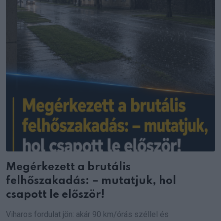
Megérkezett a brutális
felhőszakadás: – mutatjuk, hol
csapott le először!
Viharos fordulat jön: akár 90 km/órás széllel és