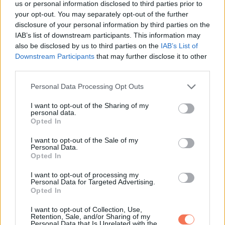
us or personal information disclosed to third parties prior to
your opt-out. You may separately opt-out of the further
disclosure of your personal information by third parties on the
IAB’s list of downstream participants. This information may
also be disclosed by us to third parties on the
IAB’s List of
Downstream Participants
that may further disclose it to other
third parties.
Please note that this website/app uses one or more Google
Personal Data Processing Opt Outs
services and may gather and store information including but
not limited to your visit or usage behaviour. You may click to
I want to opt-out of the Sharing of my
personal data.
Tyler azonnal felismerte az anyja arcát. De ez még nem
grant or deny consent to Google and its third-party tags to
Opted In
use your data for below specified purposes in below Google
minden! Kelsey elmondta, hogy talált egy bizonyítványt is,
consent section.
I want to opt-out of the Sale of my
amelyet az édesanyja kapott, és amelyen Mary Ann kézírása
Personal Data.
volt.
Opted In
I want to opt-out of processing my
„Nagyon izgatottak voltunk, elkezdtük mindenkinek
Personal Data for Targeted Advertising.
Opted In
elmondani, üzeneteket küldtünk mindenkinek, akinek csak
tudtunk. Nagyon király volt”
– mondta a hírportálnak.
I want to opt-out of Collection, Use,
Retention, Sale, and/or Sharing of my
Personal Data that Is Unrelated with the