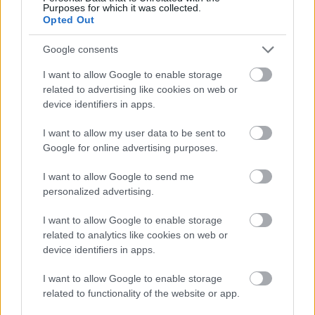
Purposes for which it was collected.
Opted Out
Google consents
I want to allow Google to enable storage
related to advertising like cookies on web or
device identifiers in apps.
I want to allow my user data to be sent to
Google for online advertising purposes.
I want to allow Google to send me
personalized advertising.
Nem igazán meglepő, hogy ez az anekdota mosolyt csalt
I want to allow Google to enable storage
related to analytics like cookies on web or
Mary Ann arcára:
„Hihetetlen. Annyira jó volt megtalálni ezt a
device identifiers in apps.
kapcsolatot”.
Ma a két család nagyon közel áll egymáshoz,
és remekül kijönnek egymással.
I want to allow Google to enable storage
related to functionality of the website or app.