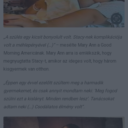
„A szülés egy kicsit bonyolult volt. Stacy-nek komplikációja
volt a méhlepényével (…)”
– mesélte Mary Ann a Good
Morning Americának. Mary Ann arra is emlékszik, hogy
megnyugtatta Stacy-t, amikor az ideges volt, hogy három
kisgyermek van otthon.
„Éppen egy évvel ezelőtt szültem meg a harmadik
gyermekemet, és csak annyit mondtam neki: ‘Meg fogod
szülni ezt a kislányt. Minden rendben lesz’. Tanácsokat
adtam neki (…) Csodálatos élmény volt”.