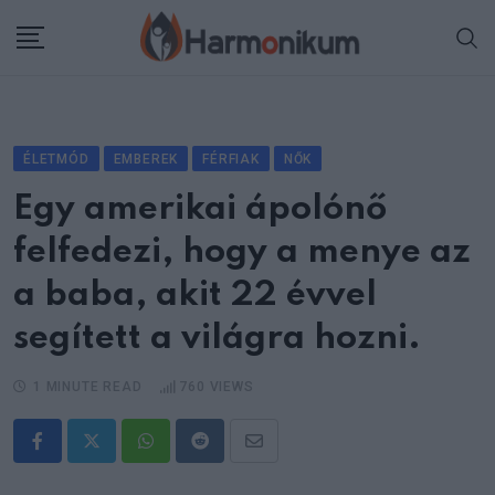
Skip
to
content
ÉLETMÓD
EMBEREK
FÉRFIAK
NŐK
Egy amerikai ápolónő
felfedezi, hogy a menye az
a baba, akit 22 évvel
segített a világra hozni.
1 MINUTE READ
760
VIEWS
Whatsapp
Reddit
Share
via