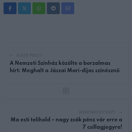
Whatsapp
Reddit
Share
via
Email
ELŐZŐ POSZT
A Nemzeti Színház közölte a borzalmas
hírt: Meghalt a Jászai Mari-díjas színésznő
KÖVETKEZŐ POSZT
Ma esti telihold – nagy zsák pénz vár erre a
7 csillagjegyre!