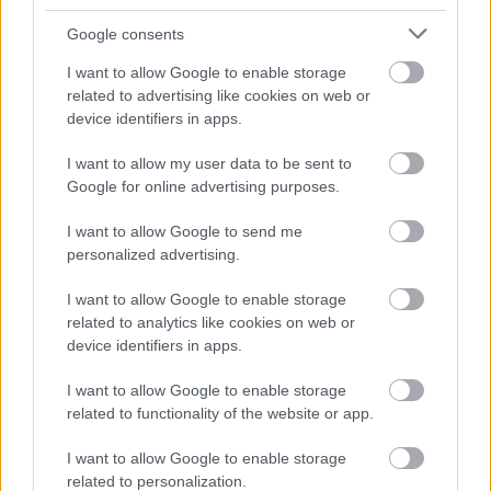
jövődet. A kreativitásod is felerősödik, ami segít az új
Google consents
projektek megvalósításában. Ma különleges érzékkel
I want to allow Google to enable storage
rendelkezel a jó döntések meghozatalához. Tölts időt azzal,
related to advertising like cookies on web or
hogy befelé figyelsz, mert sokat tanulhatsz magadról.
device identifiers in apps.
Hét év szerencse vár, ha kedvelés és a „sok szerencsét”
I want to allow my user data to be sent to
Google for online advertising purposes.
beírása után gördítesz lejjebb!
I want to allow Google to send me
Kos (
)
personalized advertising.
I want to allow Google to enable storage
Csütörtökön
a Kosok számára lendületes és inspiráló nap
related to analytics like cookies on web or
várható, amely tele van lehetőségekkel. Ma különösen
device identifiers in apps.
kreatív ötleteid támadhatnak, és érdemes bátran belevágnod
I want to allow Google to enable storage
egy új projektbe. A munkahelyeden is elismerést érhetsz el,
related to functionality of the website or app.
ha követed az intuíciódat. Szerelmi életedben romantikus
pillanatok várnak, amelyek közelebb hoznak a kedvesedhez.
I want to allow Google to enable storage
related to personalization.
A pénzügyek terén pozitív változásokra számíthatsz, és egy