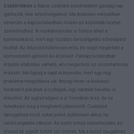
Csütörtökön
a Rákok számára érzelmekben gazdag nap
ígérkezik, tele lehetőségekkel. Ma érdemes mélyebben
elmerülni a kapcsolataidban, hiszen ez közelebb hozhat
szeretteidhez. A munkahelyeden is fontos lehet a
kommunikáció, mert egy tisztázó beszélgetés előrelépést
hozhat. Az intuíciód különösen erős, és segít megérteni a
környezeted igényeit és érzéseit. Párkapcsolatodban
érzelmi stabilitás várható, ami megerősíti az összetartozás
érzését. Ma figyelj a saját érzéseidre, mert egy régi
probléma megoldásra vár. Anyagi téren is kedvező
fordulatot jeleznek a csillagok, egy váratlan bevétel is
érkezhet. Az egészséged is jó formában lesz, de ne
feledkezz meg a megfelelő pihenésről. Családod
támogatása most sokat jelent, különösen akkor, ha
nehézségekbe ütközöl. Az estét töltsd szeretteiddel, és
élvezd az együtt töltött idő örömét. Ma a belső nyugalmad