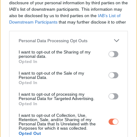
beírása után gördítesz lejjebb!
disclosure of your personal information by third parties on the
IAB’s list of downstream participants. This information may
Szűz (
)
also be disclosed by us to third parties on the
IAB’s List of
Downstream Participants
that may further disclose it to other
third parties.
Csütörtökön
a Szűz jegyűek számára a részletekre való
Please note that this website/app uses one or more Google
odafigyelés hozhat szerencsét. Ma a munkahelyeden fontos
Personal Data Processing Opt Outs
services and may gather and store information including but
döntéseket hozhatsz, amelyek hosszú távon is előnyösek
not limited to your visit or usage behaviour. You may click to
I want to opt-out of the Sharing of my
personal data.
lesznek. Szerelmi életedben stabilitás várható, és ma olyan
grant or deny consent to Google and its third-party tags to
Opted In
use your data for below specified purposes in below Google
beszélgetésre kerülhet sor, amely közelebb hoz a
consent section.
I want to opt-out of the Sale of my
partneredhez. Az intuíciód most különösen erős, és segít,
Personal Data.
hogy tisztábban láss minden helyzetet. A pénzügyek terén
Opted In
is kedvező változásokra számíthatsz, és egy váratlan
I want to opt-out of processing my
Personal Data for Targeted Advertising.
bevétel is érkezhet. A családod és barátaid támogatása
Opted In
most sokat jelent, különösen a nehezebb döntések
I want to opt-out of Collection, Use,
meghozatalakor. Egészséged jó formában lesz, ha
Retention, Sale, and/or Sharing of my
Personal Data that Is Unrelated with the
odafigyelsz a megfelelő pihenésre és relaxációra. Este
Purposes for which it was collected.
Opted Out
szánj időt arra, hogy rendezd gondolataidat és megtervezd a