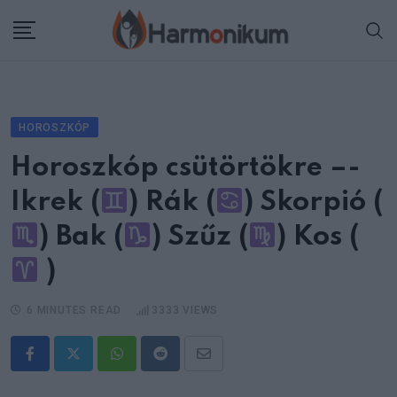
Skip
to
content
HOROSZKÓP
Horoszkóp csütörtökre –-
Ikrek (
) Rák (
) Skorpió (
) Bak (
) Szűz (
) Kos (
)
6 MINUTES READ
3333
VIEWS
Whatsapp
Reddit
Share
via