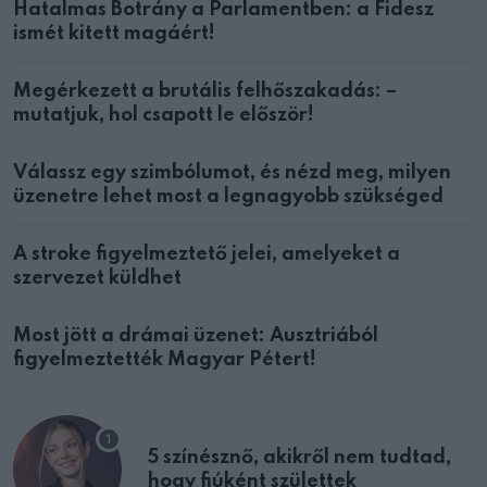
Hatalmas Botrány a Parlamentben: a Fidesz
ismét kitett magáért!
Megérkezett a brutális felhőszakadás: –
mutatjuk, hol csapott le először!
Válassz egy szimbólumot, és nézd meg, milyen
üzenetre lehet most a legnagyobb szükséged
A stroke figyelmeztető jelei, amelyeket a
szervezet küldhet
Most jött a drámai üzenet: Ausztriából
figyelmeztették Magyar Pétert!
5 színésznő, akikről nem tudtad,
hogy fiúként születtek