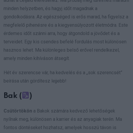
adhat a céljaid eléréséhez. Ma próbálj meg türelmes maradni
minden helyzetben, és hagyj időt magadnak a
gondolkodásra. Az egészséged is erős marad, ha figyelsz a
megfelelő pihenésre és a kiegyensúlyozott életmódra. Este
érdemes időt szánni arra, hogy átgondold a jövődet és a
terveidet. Egy kis csendes befelé fordulás most különösen
hasznos lehet. Ma különleges belső erővel rendelkezel,
amely minden kihíváson átsegít.
Hét év szerencse vár, ha kedvelés és a „sok szerencsét”
beírása után gördítesz lejjebb!
Bak (
)
Csütörtökön
a Bakok számára kedvező lehetőségek
nyílnak meg, különösen a karrier és az anyagiak terén. Ma
fontos döntéseket hozhatsz, amelyek hosszú távon is