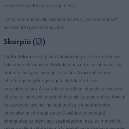
minden helyzetben erősséged lesz.
Hét év szerencse vár, ha kedvelés és a „sok szerencsét”
beírása után gördítesz lejjebb!
Skorpió (
)
Csütörtökön
a Skorpiók számára mély érzések és belső
felismerések várhatók. Ma különösen erős az intuíciód, így
érdemes hallgatni a megérzéseidre. A munkahelyeden
lehetőséged nyílik egy régóta dédelgetett terv
megvalósítására. A szerelmi életedben intenzív pillanatokat
élhetsz át, amelyek közelebb hoznak a partneredhez. Anyagi
helyzeted is javulhat, ha odafigyelsz a lehetőségekre,
amelyeket ma tartogat a nap. Családod és barátaid
támogatása szintén nagy segítségedre lesz, és motivációt