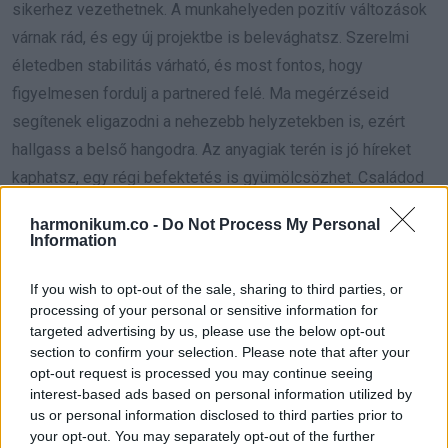
sikerhez vezethetnek. A munkahelyeden pozitív változások
várnak rád, és egy új projektbe is belevághatsz. Szerelmi
életedben stabilitás várható, és most fontos, hogy
figyelmesen fordulj a partnered felé. Ma megérzéseid
segítenek eligazodni a nehezebb helyzetekben is, ezért
hallgass a belső hangodra. Az anyagiak terén is jó híreket
kaphatsz, egy régi befektetés is gyümölcsözhet. Családod
és barátaid támogatása is erősít, és önbizalmat ad a terveid
harmonikum.co -
Do Not Process My Personal
megvalósításához. Az egészséged jó, de fontos, hogy
Information
figyelj a kiegyensúlyozott életmódra. Este szánj időt a
pihenésre, hogy feltöltődj a következő napokra. Ma a
If you wish to opt-out of the sale, sharing to third parties, or
processing of your personal or sensitive information for
céljaidra és a hosszú távú terveidre koncentrálj, hiszen
targeted advertising by us, please use the below opt-out
minden lehetőséged adott a sikerhez. Az intuíciód segít,
section to confirm your selection. Please note that after your
hogy megtaláld a legjobb megoldásokat minden helyzetben.
opt-out request is processed you may continue seeing
interest-based ads based on personal information utilized by
us or personal information disclosed to third parties prior to
Hét év szerencse vár, ha kedvelés és a „sok szerencsét”
your opt-out. You may separately opt-out of the further