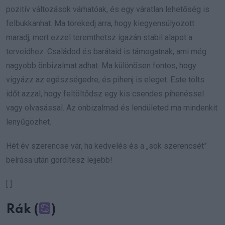
pozitív változások várhatóak, és egy váratlan lehetőség is
felbukkanhat. Ma törekedj arra, hogy kiegyensúlyozott
maradj, mert ezzel teremthetsz igazán stabil alapot a
terveidhez. Családod és barátaid is támogatnak, ami még
nagyobb önbizalmat adhat. Ma különösen fontos, hogy
vigyázz az egészségedre, és pihenj is eleget. Este tölts
időt azzal, hogy feltöltődsz egy kis csendes pihenéssel
vagy olvasással. Az önbizalmad és lendületed ma mindenkit
lenyűgözhet.
Hét év szerencse vár, ha kedvelés és a „sok szerencsét”
beírása után gördítesz lejjebb!
[ ]
Rák (
)