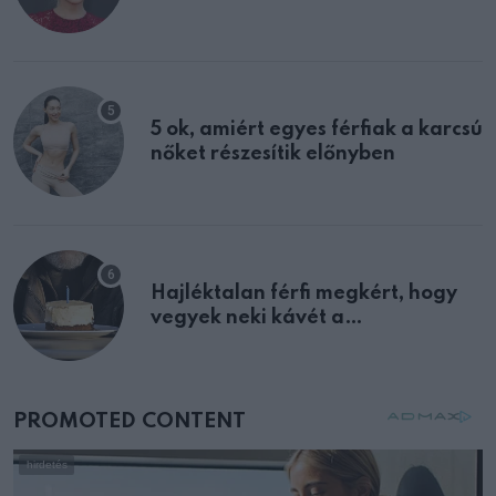
félreértett, pedig a szklerózis
multiplex egyértelmű jele volt
5 ok, amiért egyes férfiak a karcsú
nőket részesítik előnyben
Hajléktalan férfi megkért, hogy
vegyek neki kávét a
születésnapján – órákkal később
mellettem ült az első osztályon