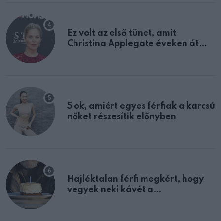
Ez volt az első tünet, amit
Christina Applegate éveken át
félreértett, pedig a szklerózis
multiplex egyértelmű jele volt
5 ok, amiért egyes férfiak a karcsú
nőket részesítik előnyben
Hajléktalan férfi megkért, hogy
vegyek neki kávét a
születésnapján – órákkal később
mellettem ült az első osztályon