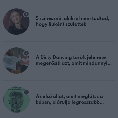
5 színésznő, akikről nem tudtad,
hogy fiúként születtek
A Dirty Dancing törölt jelenete
megerősíti azt, amit mindannyian
sejtettünk
Az első állat, amit meglátsz a
képen, elárulja legrosszabb
tulajdonságodat