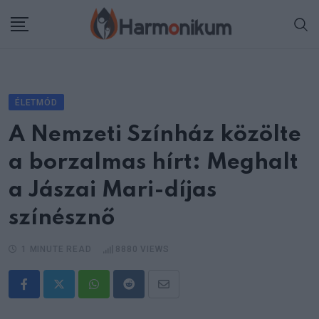
Skip
to
content
ÉLETMÓD
A Nemzeti Színház közölte
a borzalmas hírt: Meghalt
a Jászai Mari-díjas
színésznő
1 MINUTE READ
8880
VIEWS
Whatsapp
Reddit
Share
via