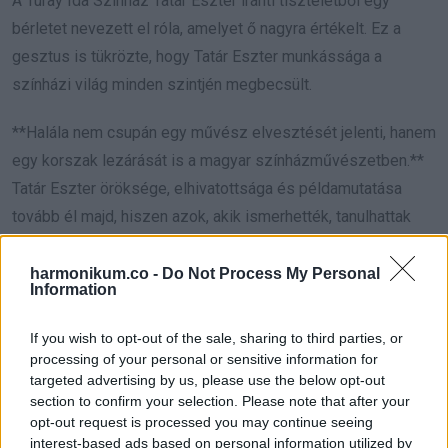
A Turay Ida Színház Tatár Eszter iránti tiszteletből egy
bérletet nevezett el róla, amelyet ő nagyra értékelt. Ez a
gesztus is tükrözte, hogy Tatár Eszter munkássága a
színházi világ minden szintjén megbecsült.
**Halála nem csupán egy művész elvesztését jelenti, hanem
egy korszak lezárását is a magyar színházművészetben.**
Tatár Eszter öröksége, elhivatottsága és példamutatása
tovább él majd, hiszen azok, akik ismerhették, tanulhattak
tőle, mind őrzik emlékét és szellemiségét.
harmonikum.co -
Do Not Process My Personal
Information
Nyugodjon békében!
If you wish to opt-out of the sale, sharing to third parties, or
processing of your personal or sensitive information for
targeted advertising by us, please use the below opt-out
Oszd meg ezt a posztot:
section to confirm your selection. Please note that after your
opt-out request is processed you may continue seeing
interest-based ads based on personal information utilized by