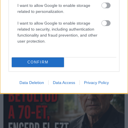
I want to allow Google to enable storage
related to personalization.
ÉLETMÓD
Egészséges határok a kapcsolatokban 70 év
I want to allow Google to enable storage
felett
related to security, including authentication
functionality and fraud prevention, and other
user protection.
LEGÚJABB POSZTOK:
CONFIRM
Data Deletion
Data Access
Privacy Policy