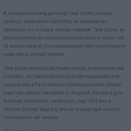
A színházi közösség gyászolja Tatár Esztert, a kiváló
színészt, rendezőt és műfordítót, aki meghatározó
szereplője volt a magyar színház világának. Tatár Eszter, aki
játékmesterként és rendezőasszisztensként is ismert volt,
92 évesen hunyt el, és munkásságával mély nyomot hagyott
maga után a színházi világban.
Tatár Eszter pályafutását fiatalon kezdte, és tehetsége már
a Színház- és Filmművészeti Főiskolán megmutatkozott.
Diploma után a Pécsi Nemzeti Színháznál kezdte pályáját,
majd több színházi társulatnál is dolgozott. Később a győri
Kisfaludy Színházhoz csatlakozott, majd 1962-ben a
Nemzeti Színház tagja lett, ahol az ország egyik elismert
művészeként vált ismertté.