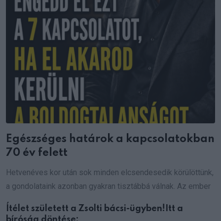
Egészséges határok a kapcsolatokban
70 év felett
Hetvenéves kor után sok minden elcsendesedik körülöttünk,
a gondolataink azonban gyakran tisztábbá válnak. Az ember
Ítélet született a Zsolti bácsi-ügyben!Itt a
bíróság döntése: