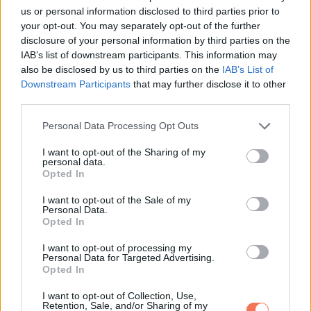
Whatsapp
Reddit
Share
us or personal information disclosed to third parties prior to
via
your opt-out. You may separately opt-out of the further
disclosure of your personal information by third parties on the
Email
IAB’s list of downstream participants. This information may
also be disclosed by us to third parties on the
IAB’s List of
Downstream Participants
that may further disclose it to other
third parties.
ELŐZŐ POSZT
Please note that this website/app uses one or more Google
Denzel Washington 69 évesen
Personal Data Processing Opt Outs
services and may gather and store information including but
megerősítette a szívszorító pletykákat
not limited to your visit or usage behaviour. You may click to
I want to opt-out of the Sharing of my
personal data.
grant or deny consent to Google and its third-party tags to
Opted In
use your data for below specified purposes in below Google
consent section.
I want to opt-out of the Sale of my
Personal Data.
Opted In
KÖVETKEZŐ POSZT
I want to opt-out of processing my
Personal Data for Targeted Advertising.
Horoszkóp csütörtökre –- Ikrek (
) Rák (
)
Opted In
Skorpió (
) Bak (
) Szűz (
) Kos (
)
I want to opt-out of Collection, Use,
Retention, Sale, and/or Sharing of my