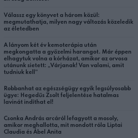
Válassz egy könyvet a három közül:
megmutathatja, milyen nagy változás közeledik
az életedben
A lányom két év kemoterápia után
megkongatta a győzelmi harangot. Már éppen
elhagytuk volna a kórházat, amikor az orvosa
utánunk sietett: „Várjanak! Van valami, amit
tudniuk kell”
Robbanhat az egészségügy egyik legsúlyosabb
ügye: Hegedűs Zsolt feljelentése hatalmas
lavinát indíthat el!
Csonka András arcáról lefagyott a mosoly,
amikor meghallotta, mit mondott róla Liptai
Claudia és Ábel Anita