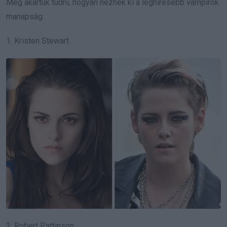
Meg akartuk tudni, hogyan néznek ki a leghíresebb vámpírok
manapság.
1. Kristen Stewart
2. Robert Pattinson