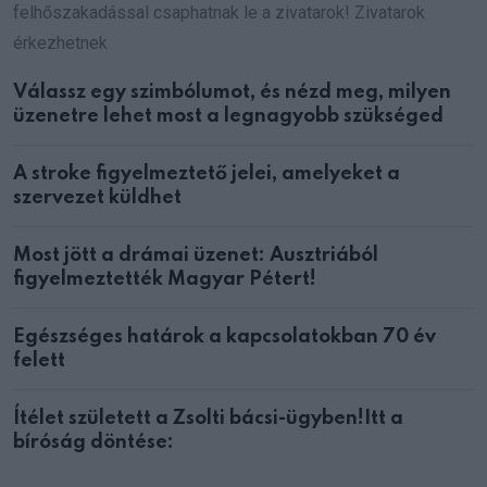
felhőszakadással csaphatnak le a zivatarok! Zivatarok
érkezhetnek
Válassz egy szimbólumot, és nézd meg, milyen
üzenetre lehet most a legnagyobb szükséged
A stroke figyelmeztető jelei, amelyeket a
szervezet küldhet
Most jött a drámai üzenet: Ausztriából
figyelmeztették Magyar Pétert!
Egészséges határok a kapcsolatokban 70 év
felett
Ítélet született a Zsolti bácsi-ügyben!Itt a
bíróság döntése: