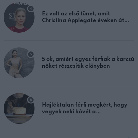
Ez volt az első tünet, amit
Christina Applegate éveken át
félreértett, pedig a szklerózis
multiplex egyértelmű jele volt
5 ok, amiért egyes férfiak a karcsú
nőket részesítik előnyben
Hajléktalan férfi megkért, hogy
vegyek neki kávét a
születésnapján – órákkal később
mellettem ült az első osztályon