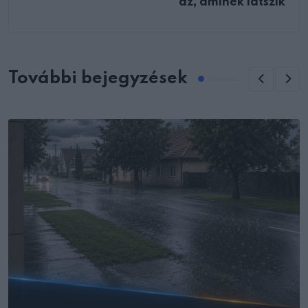
az, aminek látszik
További bejegyzések