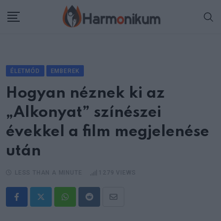
Skip
to
content
ÉLETMÓD
EMBEREK
Hogyan néznek ki az
„Alkonyat” színészei
évekkel a film megjelenése
után
LESS THAN A MINUTE
1279
VIEWS
Whatsapp
Reddit
Share
via