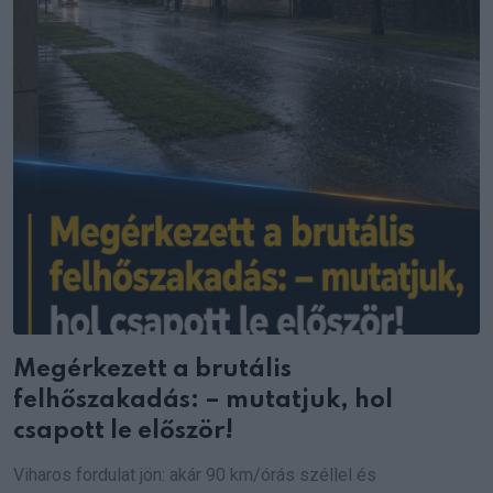
Megérkezett a brutális
felhőszakadás: – mutatjuk, hol
csapott le először!
Viharos fordulat jön: akár 90 km/órás széllel és