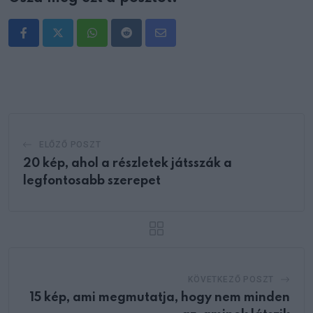
Whatsapp
Reddit
Share
via
Email
ELŐZŐ POSZT
20 kép, ahol a részletek játsszák a
legfontosabb szerepet
KÖVETKEZŐ POSZT
15 kép, ami megmutatja, hogy nem minden