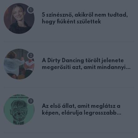
5 színésznő, akikről nem tudtad,
hogy fiúként születtek
A Dirty Dancing törölt jelenete
megerősíti azt, amit mindannyian
sejtettünk
Az első állat, amit meglátsz a
képen, elárulja legrosszabb
tulajdonságodat