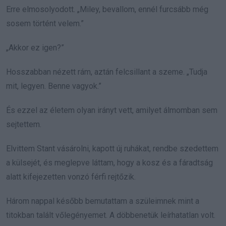
Erre elmosolyodott. „Miley, bevallom, ennél furcsább még
sosem történt velem.”
„Akkor ez igen?”
Hosszabban nézett rám, aztán felcsillant a szeme. „Tudja
mit, legyen. Benne vagyok.”
És ezzel az életem olyan irányt vett, amilyet álmomban sem
sejtettem.
Elvittem Stant vásárolni, kapott új ruhákat, rendbe szedettem
a külsejét, és meglepve láttam, hogy a kosz és a fáradtság
alatt kifejezetten vonzó férfi rejtőzik.
Három nappal később bemutattam a szüleimnek mint a
titokban talált vőlegényemet. A döbbenetük leírhatatlan volt.