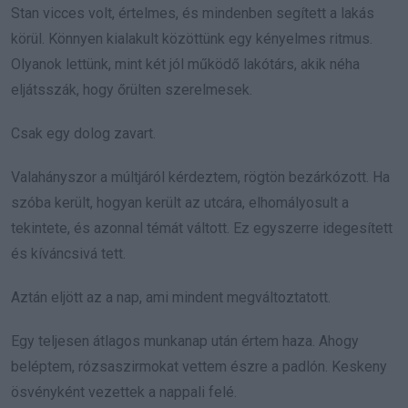
Stan vicces volt, értelmes, és mindenben segített a lakás
körül. Könnyen kialakult közöttünk egy kényelmes ritmus.
Olyanok lettünk, mint két jól működő lakótárs, akik néha
eljátsszák, hogy őrülten szerelmesek.
Csak egy dolog zavart.
Valahányszor a múltjáról kérdeztem, rögtön bezárkózott. Ha
szóba került, hogyan került az utcára, elhomályosult a
tekintete, és azonnal témát váltott. Ez egyszerre idegesített
és kíváncsivá tett.
Aztán eljött az a nap, ami mindent megváltoztatott.
Egy teljesen átlagos munkanap után értem haza. Ahogy
beléptem, rózsaszirmokat vettem észre a padlón. Keskeny
ösvényként vezettek a nappali felé.