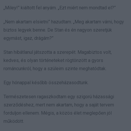
„Miley!” kiáltott fel anyám. „Ezt miért nem mondtad el?”
„Nem akartam elsietni” hazudtam. „Meg akartam várni, hogy
biztos legyek benne. De Stan és én nagyon szeretjük
egymást, igaz, drágám?”
Stan hibátlanul játszotta a szerepét. Magabiztos volt,
kedves, és olyan történeteket rögtönzött a gyors
románcunkról, hogy a szüleim szinte meghatódtak.
Egy hónappal később összeházasodtunk.
Természetesen ragaszkodtam egy szigorú házassági
szerződéshez, mert nem akartam, hogy a saját tervem
forduljon ellenem. Mégis, a közös élet meglepően jól
működött.