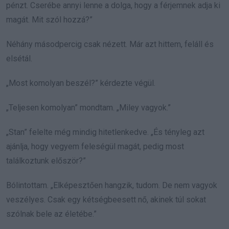
pénzt. Cserébe annyi lenne a dolga, hogy a férjemnek adja ki
magát. Mit szól hozzá?”
Néhány másodpercig csak nézett. Már azt hittem, feláll és
elsétál.
„Most komolyan beszél?” kérdezte végül.
„Teljesen komolyan” mondtam. „Miley vagyok.”
„Stan” felelte még mindig hitetlenkedve. „És tényleg azt
ajánlja, hogy vegyem feleségül magát, pedig most
találkoztunk először?”
Bólintottam. „Elképesztően hangzik, tudom. De nem vagyok
veszélyes. Csak egy kétségbeesett nő, akinek túl sokat
szólnak bele az életébe.”