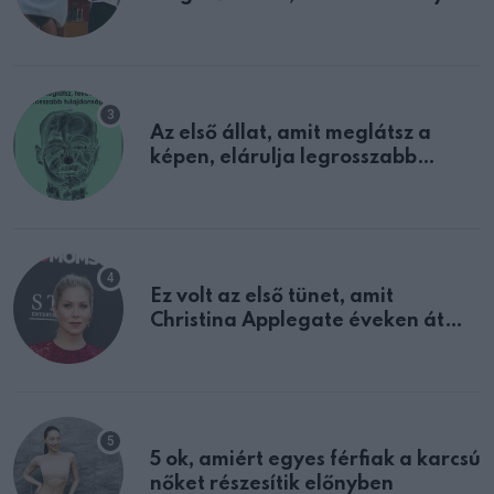
sejtettünk
Az első állat, amit meglátsz a
képen, elárulja legrosszabb
tulajdonságodat
Ez volt az első tünet, amit
Christina Applegate éveken át
félreértett, pedig a szklerózis
multiplex egyértelmű jele volt
5 ok, amiért egyes férfiak a karcsú
nőket részesítik előnyben