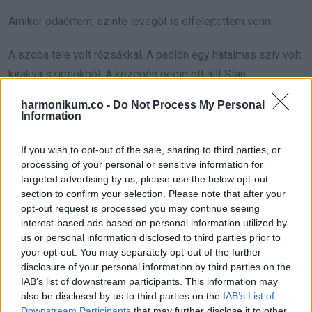
Amikor odaértem, szinte levegőt is elfelejtettem venni.
A szoba tele volt rózsákkal. A padlón egy hatalmas szív volt
kirakva szirmokból. A közepén pedig ott állt Stan.
harmonikum.co -
Do Not Process My Personal
Csakhogy ez nem az a Stan volt, akit addig ismertem. Nem a
Information
tőlem kapott farmer volt rajta és nem egy egyszerű póló.
Egy tökéletesen szabott fekete szmokingot viselt, olyat,
If you wish to opt-out of the sale, sharing to third parties, or
processing of your personal or sensitive information for
amiről messziről látszott, hogy vagyonokba kerülhetett. A
targeted advertising by us, please use the below opt-out
kezében pedig egy kis bársonydoboz volt.
section to confirm your selection. Please note that after your
opt-out request is processed you may continue seeing
„Stan?” ennyit tudtam kinyögni. „Mi történik itt?”
interest-based ads based on personal information utilized by
us or personal information disclosed to third parties prior to
Elmosolyodott, és attól a mosolytól hevesebben kezdett
your opt-out. You may separately opt-out of the further
disclosure of your personal information by third parties on the
verni a szívem.
IAB’s list of downstream participants. This information may
also be disclosed by us to third parties on the
IAB’s List of
„Miley, meg akartam köszönni, hogy elfogadtál” mondta.
Downstream Participants
that may further disclose it to other