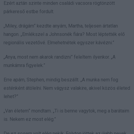
Ezért aztán szinte minden családi vacsora rögtönzött
párkereső estbe fordult.
„Miley, drágám” kezdte anyám, Martha, teljesen ártatlan
hangon. „Emlékszel a Johnsonék fiára? Most léptették elő
regionális vezetővé. Elmehetnétek egyszer kávézni.”
„Anya, most nem akarok randizni” feleltem ilyenkor. „A
munkámra figyelek.”
Erre apám, Stephen, mindig beszállt. „A munka nem fog
esténként átölelni. Nem vágysz valakire, akivel közös életed
lehet?”
„Van életem” mondtam. „Ti is benne vagytok, meg a barátaim
is. Nekem ez most elég.”
De ez sosem volt elég nekik. Folyton jöttek az újabb nevek,