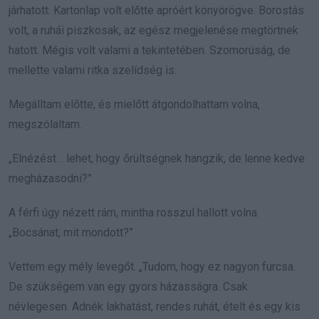
járhatott. Kartonlap volt előtte apróért könyörögve. Borostás
volt, a ruhái piszkosak, az egész megjelenése megtörtnek
hatott. Mégis volt valami a tekintetében. Szomorúság, de
mellette valami ritka szelídség is.
Megálltam előtte, és mielőtt átgondolhattam volna,
megszólaltam.
„Elnézést… lehet, hogy őrültségnek hangzik, de lenne kedve
megházasodni?”
A férfi úgy nézett rám, mintha rosszul hallott volna.
„Bocsánat, mit mondott?”
Vettem egy mély levegőt. „Tudom, hogy ez nagyon furcsa.
De szükségem van egy gyors házasságra. Csak
névlegesen. Adnék lakhatást, rendes ruhát, ételt és egy kis