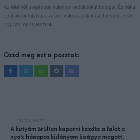
Az élet néha egészen különös fordulatokat tartogat. És néha
pont akkor talál ránk valami valódi, amikor azt hisszük, csak
egy szerepet játszunk.
Oszd meg ezt a posztot:
Whatsapp
Reddit
Share
via
Email
ELŐZŐ POSZT
A kutyám őrülten kaparni kezdte a falat a
nyolc hónapos kislányom kiságya mögött.