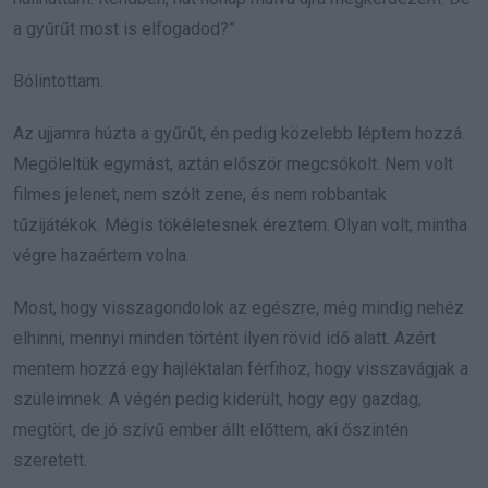
a gyűrűt most is elfogadod?”
Bólintottam.
Az ujjamra húzta a gyűrűt, én pedig közelebb léptem hozzá.
Megöleltük egymást, aztán először megcsókolt. Nem volt
filmes jelenet, nem szólt zene, és nem robbantak
tűzijátékok. Mégis tökéletesnek éreztem. Olyan volt, mintha
végre hazaértem volna.
Most, hogy visszagondolok az egészre, még mindig nehéz
elhinni, mennyi minden történt ilyen rövid idő alatt. Azért
mentem hozzá egy hajléktalan férfihoz, hogy visszavágjak a
szüleimnek. A végén pedig kiderült, hogy egy gazdag,
megtört, de jó szívű ember állt előttem, aki őszintén
szeretett.