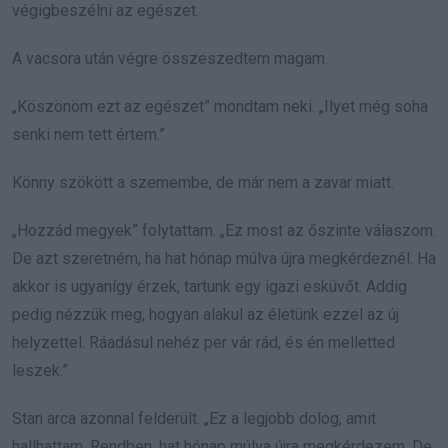
végigbeszélni az egészet.
A vacsora után végre összeszedtem magam.
„Köszönöm ezt az egészet” mondtam neki. „Ilyet még soha
senki nem tett értem.”
Könny szökött a szemembe, de már nem a zavar miatt.
„Hozzád megyek” folytattam. „Ez most az őszinte válaszom.
De azt szeretném, ha hat hónap múlva újra megkérdeznél. Ha
akkor is ugyanígy érzek, tartunk egy igazi esküvőt. Addig
pedig nézzük meg, hogyan alakul az életünk ezzel az új
helyzettel. Ráadásul nehéz per vár rád, és én melletted
leszek.”
Stan arca azonnal felderült. „Ez a legjobb dolog, amit
hallhattam. Rendben, hat hónap múlva újra megkérdezem. De