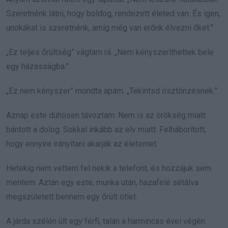
Szeretnénk látni, hogy boldog, rendezett életed van. És igen,
unokákat is szeretnénk, amíg még van erőnk élvezni őket.”
„Ez teljes őrültség” vágtam rá. „Nem kényszeríthettek bele
egy házasságba.”
„Ez nem kényszer” mondta apám. „Tekintsd ösztönzésnek.”
Aznap este dühösen távoztam. Nem is az örökség miatt
bántott a dolog. Sokkal inkább az elv miatt. Felháborított,
hogy ennyire irányítani akarják az életemet.
Hetekig nem vettem fel nekik a telefont, és hozzájuk sem
mentem. Aztán egy este, munka után, hazafelé sétálva
megszületett bennem egy őrült ötlet.
A járda szélén ült egy férfi, talán a harmincas évei végén