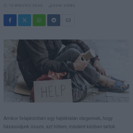
10 MINUTES READ
8396
VIEWS
Whatsapp
Reddit
Share
via
Email
Amikor felajánlottam egy hajléktalan idegennek, hogy
házasodjunk össze, azt hittem, mindent kézben tartok.