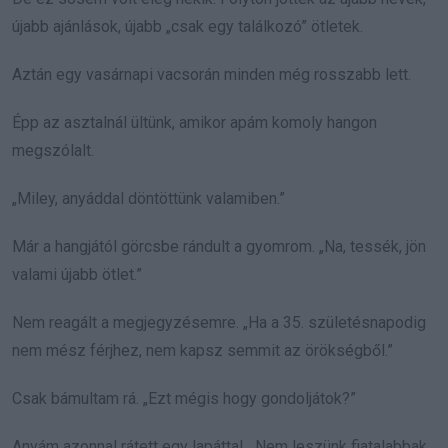
újabb ajánlások, újabb „csak egy találkozó” ötletek.
Aztán egy vasárnapi vacsorán minden még rosszabb lett.
Épp az asztalnál ültünk, amikor apám komoly hangon
megszólalt.
„Miley, anyáddal döntöttünk valamiben.”
Már a hangjától görcsbe rándult a gyomrom. „Na, tessék, jön
valami újabb ötlet.”
Nem reagált a megjegyzésemre. „Ha a 35. születésnapodig
nem mész férjhez, nem kapsz semmit az örökségből.”
Csak bámultam rá. „Ezt mégis hogy gondoljátok?”
Anyám azonnal rátett egy lapáttal. „Nem leszünk fiatalabbak.