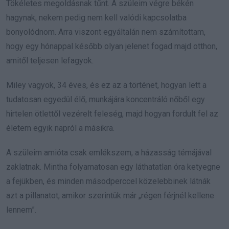
Tökéletes megoldásnak tűnt. A szüleim végre békén
hagynak, nekem pedig nem kell valódi kapcsolatba
bonyolódnom. Arra viszont egyáltalán nem számítottam,
hogy egy hónappal később olyan jelenet fogad majd otthon,
amitől teljesen lefagyok.
Miley vagyok, 34 éves, és ez az a történet, hogyan lett a
tudatosan egyedül élő, munkájára koncentráló nőből egy
hirtelen ötlettől vezérelt feleség, majd hogyan fordult fel az
életem egyik napról a másikra.
A szüleim amióta csak emlékszem, a házasság témájával
zaklatnak. Mintha folyamatosan egy láthatatlan óra ketyegne
a fejükben, és minden másodperccel közelebbinek látnák
azt a pillanatot, amikor szerintük már „régen férjnél kellene
lennem”.