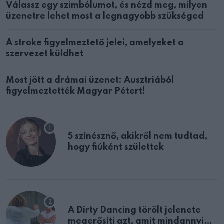
Válassz egy szimbólumot, és nézd meg, milyen
üzenetre lehet most a legnagyobb szükséged
A stroke figyelmeztető jelei, amelyeket a
szervezet küldhet
Most jött a drámai üzenet: Ausztriából
figyelmeztették Magyar Pétert!
5 színésznő, akikről nem tudtad,
hogy fiúként születtek
A Dirty Dancing törölt jelenete
megerősíti azt, amit mindannyian