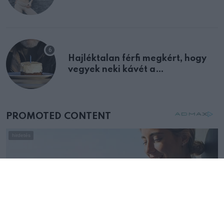
Hajléktalan férfi megkért, hogy
vegyek neki kávét a
születésnapján – órákkal később
mellettem ült az első osztályon