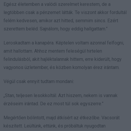
Egész életemben a valódi szerelmet kerestem, de a
legtöbben csak a pénzemet látták. Te viszont akkor fordultál
felém kedvesen, amikor azt hitted, semmim sincs. Ezért
szerettem beléd. Sajnálom, hogy eddig hallgattam.”
Leroskadtam a kanapéra. Képtelen voltam azonnal felfogni,
amit hallottam. Ahhoz mentem feleségül hirtelen
felindulásból, akit hajléktalannak hittem, erre kiderült, hogy
vagyonos üzletember, és közben komolyan érez irántam.
Végül csak ennyit tudtam mondani:
„Stan, teljesen lesokkoltál. Azt hiszem, nekem is vannak
érzéseim irántad. De ez most túl sok egyszerre.”
Megértően bólintott, majd átkísért az étkezőbe. Vacsorát
készített. Leültünk, ettünk, és próbáltuk nyugodtan