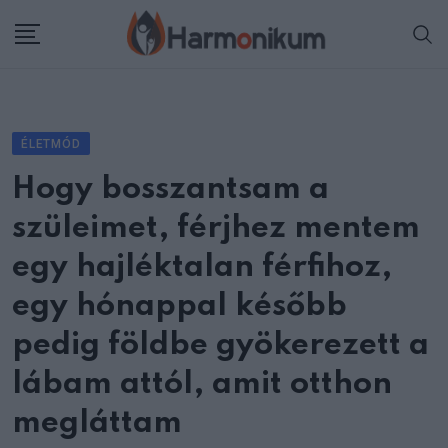
Skip
to
content
ÉLETMÓD
Hogy bosszantsam a
szüleimet, férjhez mentem
egy hajléktalan férfihoz,
egy hónappal később
pedig földbe gyökerezett a
lábam attól, amit otthon
megláttam