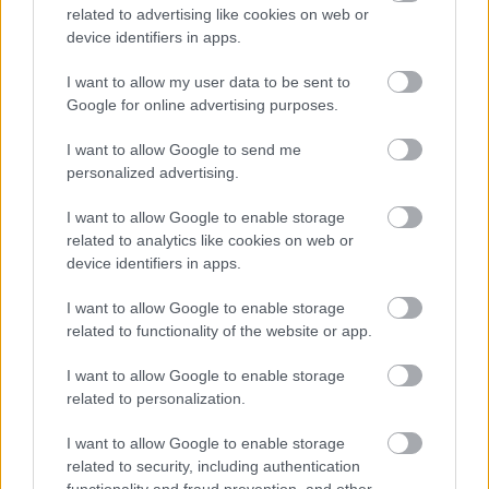
related to advertising like cookies on web or
device identifiers in apps.
Leültetett, aztán végre beszélni kezdett.
I want to allow my user data to be sent to
Elmondta, hogy a testvérei kiszorították a saját cégéből.
Google for online advertising purposes.
Hamis papírokat készítettek, aláírásokat másoltak, és még a
I want to allow Google to send me
személyazonosságát is felhasználták ellene. Egy nap
personalized advertising.
egyszerűen kitették egy távoli városban, messze az
I want to allow Google to enable storage
otthonától. Amikor a rendőrséghez fordult, a családja
related to analytics like cookies on web or
befolyásos kapcsolatokkal lesöpörte az ügyet. Még az
device identifiers in apps.
ügyvédjét is megvették.
I want to allow Google to enable storage
related to functionality of the website or app.
Csendben hallgattam.
I want to allow Google to enable storage
Mesélt arról, hogyan veszített el mindent. Arról is, hogy
related to personalization.
hónapokig csak a túlélésért küzdött az utcán. Aztán arról,
I want to allow Google to enable storage
hogy a velem való találkozás adta meg neki a lökést a
related to security, including authentication
visszavágáshoz.