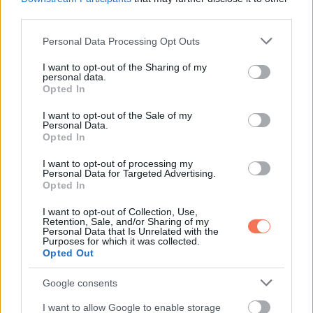
„Boldoggá tettél. És még boldogabb lennék, ha nem csak
third parties.
papíron lennél a feleségem. Az első pillanatban beléd
Please note that this website/app uses one or more Google
Personal Data Processing Opt Outs
szerettem, amikor megláttalak. Ez az elmúlt hónap volt
services and may gather and store information including but
not limited to your visit or usage behaviour. You may click to
I want to opt-out of the Sharing of my
életem legszebb időszaka. Hozzám jönnél, most már
personal data.
grant or deny consent to Google and its third-party tags to
Opted In
igazából is?”
use your data for below specified purposes in below Google
consent section.
I want to opt-out of the Sale of my
Csak álltam ott, teljesen ledermedve. Ezer gondolat futott át
Personal Data.
Opted In
az agyamon, de egy kérdés mindent elnyomott.
I want to opt-out of processing my
Personal Data for Targeted Advertising.
„Stan… mindezt miből fizetted? A szmokingot, a virágokat, a
Opted In
gyűrűt?”
I want to opt-out of Collection, Use,
Retention, Sale, and/or Sharing of my
Nagyot sóhajtott. „Azt hiszem, ideje elmondanom az igazat.
Personal Data that Is Unrelated with the
Purposes for which it was collected.
Azért nem beszéltem eddig arról, hogyan lettem hajléktalan,
Opted Out
mert túl bonyolult volt, és nem akartalak bajba sodorni.
Google consents
Közben pedig annyira jó volt veled élni, hogy nem akartam
I want to allow Google to enable storage
elveszíteni ezt.”