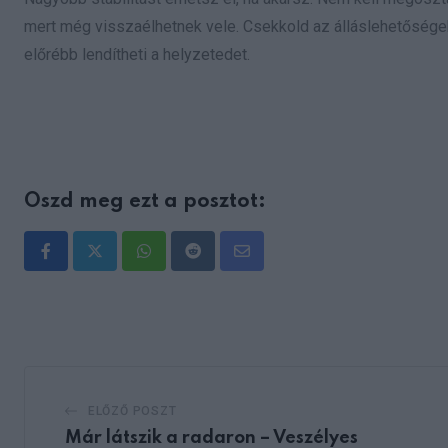
mert még visszaélhetnek vele. Csekkold az álláslehetőségeke
előrébb lendítheti a helyzetedet.
Oszd meg ezt a posztot:
Whatsapp
Reddit
Share
via
Email
ELŐZŐ POSZT
Már látszik a radaron – Veszélyes