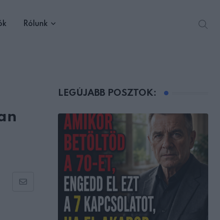
ók
Rólunk
LEGÚJABB POSZTOK:
san
Share
via
Email