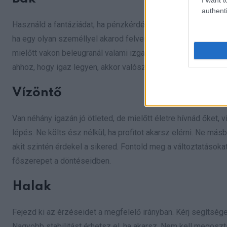
authenti
Használd a fantáziádat, ha pénzkérdésről, üzletről vagy múlt
ha egy olyan személlyel akarod felvenni a ritmust, aki jó a
mielőtt vakon beleugranál valami izgalmas dologba, előbb 
ahhoz, hogy igaz legyen, akkor valószínűleg az úgy is van. I
Vízöntő
Van néhány igazán jó ötleted, de mielőtt életre hívnád őket, 
lépés. Ne költs ész nélkül, ha profitot akarsz elérni. Ne m
akit szintén érdekel a sikered. Fontold meg a változtatások
főszerepet a döntéseidben.
Halak
Fejezd ki az érzéseidet a megfelelő irányban. Kérj segítsé
Nagyobb stabilitást érhetsz el, ha akarsz. Nem kell megoszt