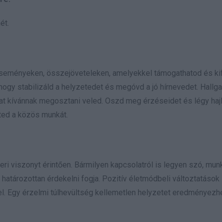
ét.
 eseményeken, összejöveteleken, amelyekkel támogathatod és ki
 hogy stabilizáld a helyzetedet és megóvd a jó hírnevedet. Hall
kat kívánnak megosztani veled. Oszd meg érzéseidet és légy haj
ted a közös munkát.
eri viszonyt érintően. Bármilyen kapcsolatról is legyen szó, mun
 határozottan érdekelni fogja. Pozitív életmódbeli változtatások
l. Egy érzelmi túlhevültség kellemetlen helyzetet eredményezhe