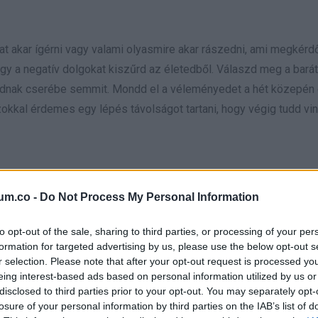
at akar ígérni vagy valami olyasmire akar rászedni, ami megkérd
gy a negatív dolgokat kiszűrd az életedből. Válaszd meg a barát
 adnak cserébe semmit. Mondd el a véleményedet a hét közepén
kkal érdemes egy lépés távolságot tartani, hogy végig tudd vin
um.co -
Do Not Process My Personal Information
t. Azokra koncentrálj, amelyek boldoggá tesznek. Válassz egy 
 hasznos lehet és a te lelkedet is feldobja. Egy közös tulajdonb
to opt-out of the sale, sharing to third parties, or processing of your per
yezni. Hallgasd meg mások javaslatait és légy nyitott a megold
formation for targeted advertising by us, please use the below opt-out s
ni a dolgokat.
r selection. Please note that after your opt-out request is processed y
eing interest-based ads based on personal information utilized by us or
disclosed to third parties prior to your opt-out. You may separately opt-
losure of your personal information by third parties on the IAB’s list of