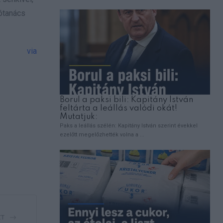
jótanács
via
ZT