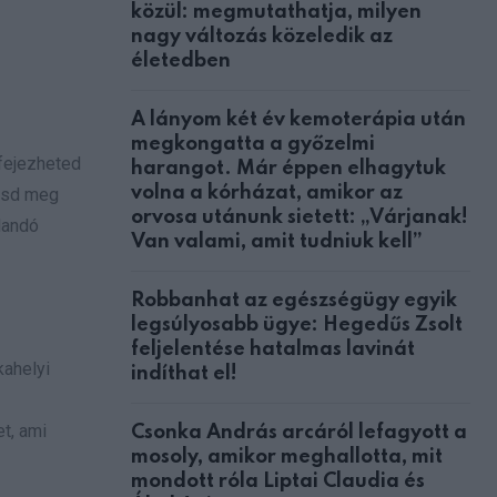
közül: megmutathatja, milyen
nagy változás közeledik az
életedben
A lányom két év kemoterápia után
megkongatta a győzelmi
fejezheted
harangot. Már éppen elhagytuk
volna a kórházat, amikor az
gasd meg
orvosa utánunk sietett: „Várjanak!
landó
Van valami, amit tudniuk kell”
Robbanhat az egészségügy egyik
legsúlyosabb ügye: Hegedűs Zsolt
feljelentése hatalmas lavinát
kahelyi
indíthat el!
t, ami
Csonka András arcáról lefagyott a
mosoly, amikor meghallotta, mit
mondott róla Liptai Claudia és