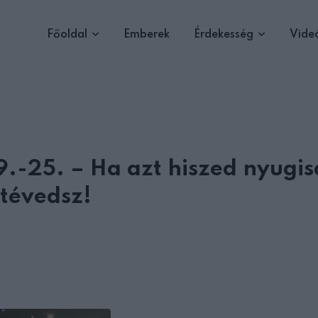
Főoldal
Emberek
Érdekesség
Vide
9.-25. – Ha azt hiszed nyugi
 tévedsz!