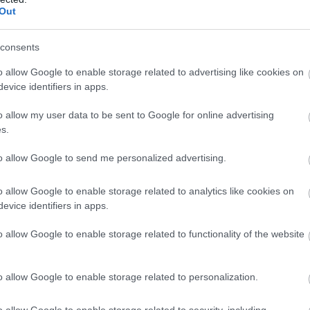
Out
consents
t és változtass olyan irányban, ahol kiaknázhatod a képességeide
o allow Google to enable storage related to advertising like cookies on
evice identifiers in apps.
 és vizsgáld felül életcéljaidat. Egy életmódbeli változtatás mo
zemélynek, amíg nem kapsz kielégítő választ. Az kimenetel vége
o allow my user data to be sent to Google for online advertising
l, akik kötődni tudnak hozzád. A támogatás, amiben részesülni
s.
et.
to allow Google to send me personalized advertising.
o allow Google to enable storage related to analytics like cookies on
evice identifiers in apps.
t a hét elején. Valaki felhasználhatja ellened mindazt, amit m
o allow Google to enable storage related to functionality of the website
áció szaga terjeng a levegőben. Vegyél részt egy olyan eseményen
dolgokat tudhatsz meg, amelyek személyes változtatásokra sar
ínben akar feltüntetni.
o allow Google to enable storage related to personalization.
o allow Google to enable storage related to security, including