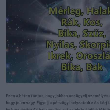
Ezen a héten fontos, hogy jobban odafigyelj személyes 
hogy jelen vagy. Figyelj a pénzügyi helyzetedre és kérj
befogadására és hasznosítsd azt az életed jobbá tételé