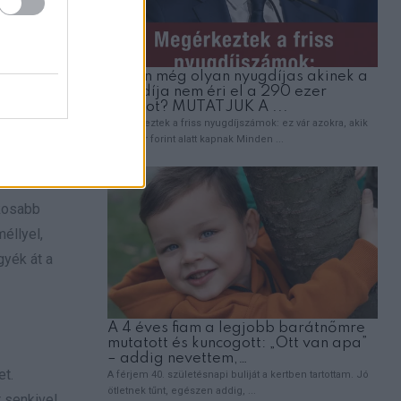
ell lenned,
, de még
k hangzik
okosabb
éllyel,
gyék át a
et.
 senkivel,