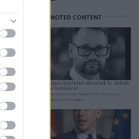
születésnapján –
órákkal később
mellettem ült az első
osztályon
t.
tiváló
redményben
 fogsz,
egosztasz
, ahol
kallnak