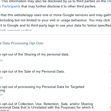
. This information may also be disclosed by us to third parties on the
IA
agy egy ötlet, amibe szeretnél befektetni, nem szabad, hogy túllé
Participants
that may further disclose it to other third parties.
ény is magáért beszél, de az adóssággal járó stressz már kevés
 that this website/app uses one or more Google services and may gath
ik felében. Beszélj az érzéseidről, szándékaidról, terveidről.
including but not limited to your visit or usage behaviour. You may click 
 to Google and its third-party tags to use your data for below specifi
ogle consent section.
l Data Processing Opt Outs
k viszonyulnak hozzád. Támogatásban lesz részed és pozitív irá
st fogsz tapasztalni, hogy kivel töltöd az időd legnagyobb részé
o opt-out of the Sharing of my personal data.
jogi vagy orvosi ügyeidhez kapcsolódóan szerzel. Légy határozo
In
o opt-out of the Sale of my Personal Data.
In
to opt-out of processing my Personal Data for Targeted
vesebbet érhetsz el. Használd az intelligenciádat és hallgasd meg
ing.
In
 közepe felé, ha valaki olyan követelésekkel áll eléd, ami egyál
z. Befektetésekre a hét végén légy figyelmes. Bármibe is menj be
o opt-out of Collection, Use, Retention, Sale, and/or Sharing
ersonal Data that Is Unrelated with the Purposes for which it
ésére és az előre nem látható extra költségekre is.
lected.