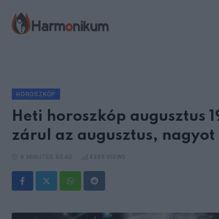
Skip
to
content
HOROSZKÓP
Heti horoszkóp augusztus 1
zárul az augusztus, nagyot
6 MINUTES READ
4389
VIEWS
Whatsapp
Reddit