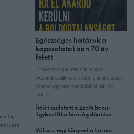
Egészséges határok a
kapcsolatokban 70 év
felett
Hetvenéves kor után sok minden
elcsendesedik körülöttünk, a gondolataink
azonban gyakran tisztábbá válnak. Az
ember
Ítélet született a Zsolti bácsi-
ügyben!Itt a bíróság döntése:
 jutni,
atmorzsák
Válassz egy könyvet a három