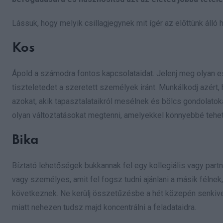
Lássuk, hogy melyik csillagjegynek mit ígér az előttünk álló h
Kos
Ápold a számodra fontos kapcsolataidat. Jelenj meg olyan
tiszteletedet a szeretett személyek iránt. Munkálkodj azért,
azokat, akik tapasztalataikról mesélnek és bölcs gondolato
olyan változtatásokat megtenni, amelyekkel könnyebbé tehe
Bika
Bíztató lehetőségek bukkannak fel egy kollegiális vagy partn
vagy személyes, amit fel fogsz tudni ajánlani a másik félnek,
következnek. Ne kerülj összetűzésbe a hét közepén senkive
miatt nehezen tudsz majd koncentrálni a feladataidra.