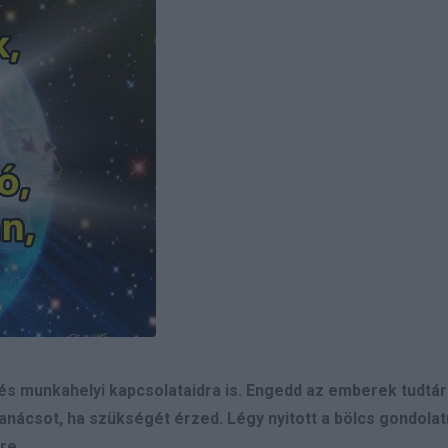
és munkahelyi kapcsolataidra is. Engedd az emberek tudtára
 tanácsot, ha szükségét érzed. Légy nyitott a bölcs gondol
re.